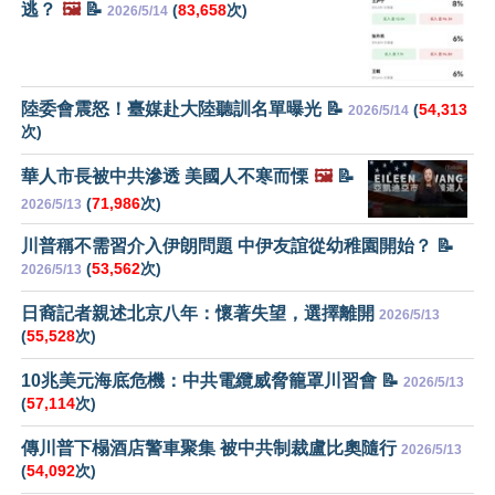
逃？
🖼️
📝
(
83,658
次)
2026/5/14
陸委會震怒！臺媒赴大陸聽訓名單曝光 📝
(
54,313
2026/5/14
次)
華人市長被中共滲透 美國人不寒而慄
🖼️
📝
(
71,986
次)
2026/5/13
川普稱不需習介入伊朗問題 中伊友誼從幼稚園開始？ 📝
(
53,562
次)
2026/5/13
日裔記者親述北京八年：懷著失望，選擇離開
2026/5/13
(
55,528
次)
10兆美元海底危機：中共電纜威脅籠罩川習會 📝
2026/5/13
(
57,114
次)
傳川普下榻酒店警車聚集 被中共制裁盧比奧隨行
2026/5/13
(
54,092
次)