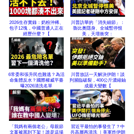
2026生存實錄：奶粉沖稀、
川普訪華的「消失細節」：
包子12塊，中國普通人正在
魯比奧隱身、全城暫停恨
經歷什麼？【
美，天壇衝突：
6常委和張升民也難逃？為活
川普放話一天解決伊朗！談
命集體反水？國際權威平臺
判瀕臨破裂，400公斤濃縮鈾
曝2026清洗名單
成最大變數【
「我媽有兩個老公」母親節
習近平最怕的事發生了？中
文案被罵到下架！誰是這場
共高層再清洗 ｜美軍炸伊朗