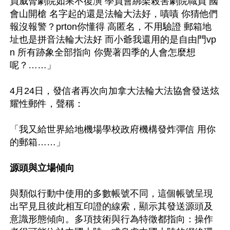
員威脅劇院如果不復演 學員會綁架殺害劇院職員 國
會山開槍 名字起的還是法輪大法好，嘖嘖 你猜他們
報沒報警？prton你懂得 高匿名，不用驗證 郵箱地
址也是拼音法輪大法好 而小爺我還用的是自由門vp
n 所有跡象全部指向 你覺著四季的人會怎麼想
呢？……」

4月24日，發信者再次向加拿大法輪大法協會發送炫
耀性郵件，聲稱：

「我又給世界給地機場學校政府機構發炸彈信 用你
源頭與立場傾向
與類似行動中使用的多數帳號不同，這個帳號呈現
出罕見且彼此相互印證的線索，顯示其發送源頭及
意識形態傾向。多項技術與行為特徵都指向：操作