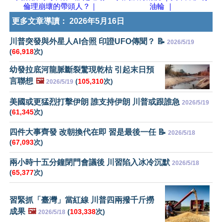
倫理崩壞的帶頭人？｜
油輪 ｜
更多文章導讀：
2026年5月16日
川普突發與外星人AI合照 印證UFO傳聞？ 📝
2026/5/19
(
66,918
次)
幼發拉底河龍脈斷裂驚現乾枯 引起末日預
言聯想
🖼️
(
105,310
次)
2026/5/19
美國或更猛烈打擊伊朗 誰支持伊朗 川普或跟誰急
2026/5/19
(
61,345
次)
四件大事齊發 改朝換代在即 習是最後一任 📝
2026/5/18
(
67,093
次)
兩小時十五分鐘閉門會議後 川習陷入冰冷沉默
2026/5/18
(
65,377
次)
習緊抓「臺灣」當紅線 川普四兩撥千斤撈
成果
🖼️
(
103,338
次)
2026/5/18