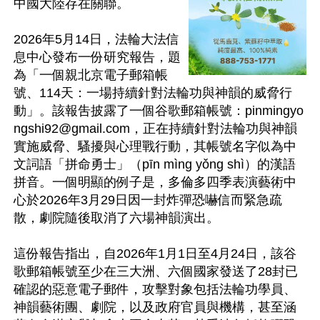
中國大陸存在關聯。

2026年5月14日，法輪大法信
息中心發布一份研究報告，題
為「一個親北京電子郵箱帳
號、114天：一場持續針對法輪功與神韻的威脅行
動」。該報吿披露了一個谷歌郵箱帳號：
pinmingyo
ngshi92@gmail.com
，正在持續針對法輪功與神韻
實施威脅、騷擾與心理戰行動，其帳號名字似為中
文詞語「拼命勇士」（pīn mìng yǒng shì）的漢語
拼音。一個明顯的例子是，多倫多四季表演藝術中
心於2026年3月29日因一封炸彈恐嚇信而緊急疏
散，劇院隨後取消了六場神韻演出。

這份報告指出，自2026年1月1日至4月24日，該谷
歌郵箱帳號至少在三大洲、六個國家發送了28封已
確認的惡意電子郵件，攻擊對象包括法輪功學員、
神韻藝術團、劇院，以及政府官員與機構，甚至涵