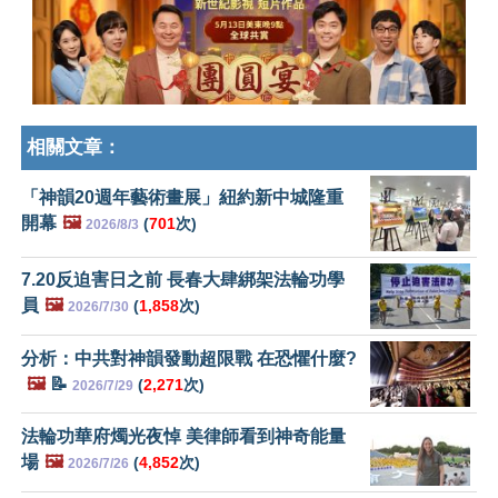
相關文章：
「神韻20週年藝術畫展」紐約新中城隆重
開幕
🖼️
(
701
次)
2026/8/3
7.20反迫害日之前 長春大肆綁架法輪功學
員
🖼️
(
1,858
次)
2026/7/30
分析：中共對神韻發動超限戰 在恐懼什麼?
🖼️
📝
(
2,271
次)
2026/7/29
法輪功華府燭光夜悼 美律師看到神奇能量
場
🖼️
(
4,852
次)
2026/7/26