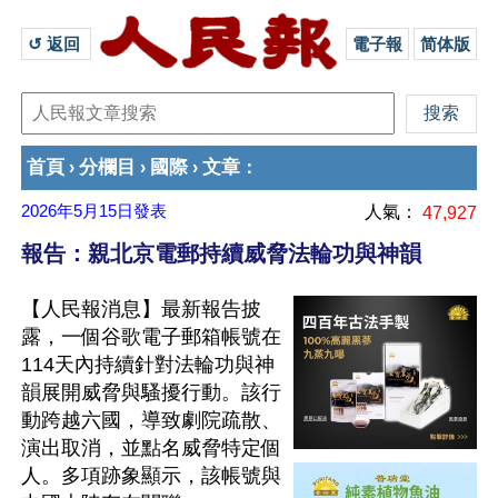
↺ 返回 
電子報
简体版
首頁
分欄目
國際
文章
›
›
›
：
2026年5月15日
發表
人氣：
47,927
報告：親北京電郵持續威脅法輪功與神韻
【人民報消息】最新報告披
露，一個谷歌電子郵箱帳號在
114天內持續針對法輪功與神
韻展開威脅與騷擾行動。該行
動跨越六國，導致劇院疏散、
演出取消，並點名威脅特定個
人。多項跡象顯示，該帳號與