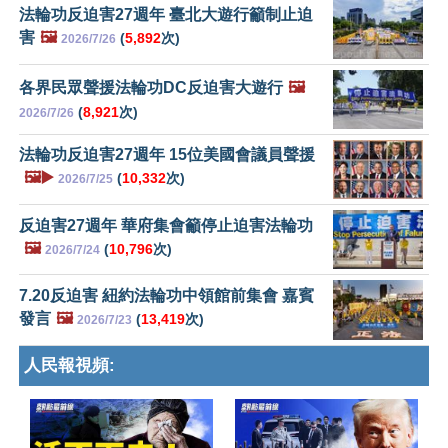
法輪功反迫害27週年 臺北大遊行籲制止迫
害
🖼️
(
5,892
次)
2026/7/26
各界民眾聲援法輪功DC反迫害大遊行
🖼️
(
8,921
次)
2026/7/26
法輪功反迫害27週年 15位美國會議員聲援
🖼️▶️
(
10,332
次)
2026/7/25
反迫害27週年 華府集會籲停止迫害法輪功
🖼️
(
10,796
次)
2026/7/24
7.20反迫害 紐約法輪功中領館前集會 嘉賓
發言
🖼️
(
13,419
次)
2026/7/23
人民報視頻: