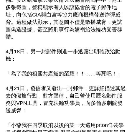
禍。發送給加拿大某法輪大法協會的郵件中，附上
多張截圖，聲稱顯示有人以該協會的電子郵件地
址，向包括CIA與白宮等協力廠商機構發送炸彈威
脅。這種做法顯示，其意圖不僅是散播威脅，更試
圖偽造證據，甚至將刑事行為嫁禍給法輪功受害群
體。

4月18日，另一封郵件則進一步透露出明確政治動
機：

「為了我的祖國共產黨的榮耀！！……等死吧！」

4月21日，發信者又發出一封郵件，更詳細描述其過
去的假旗行動。對方聲稱，自己曾使用匿名郵件服
務與VPN工具，冒充法輪功學員，向多倫多劇院發
送威脅：

「小爺我在四季取消以後的某一天還用prton佯裝學