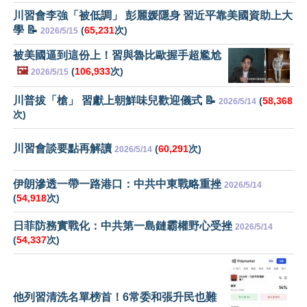
川習會李強「被低調」 彭麗媛隱身 習近平靠美國資助上大
學 📝
(
65,231
次)
2026/5/15
被美國逼到這份上！習與魯比歐握手超尷尬
🖼️
(
106,933
次)
2026/5/15
川普拔「槍」 習獻上朝鮮味兒歡迎儀式 📝
(
58,368
2026/5/14
次)
川習會談要點再解讀
(
60,291
次)
2026/5/14
伊朗滲透一帶一路港口：中共中東戰略重挫
2026/5/14
(
54,918
次)
日菲防務實戰化：中共第一島鏈霸權野心受挫
2026/5/14
(
54,337
次)
他列習清洗名單榜首！6常委和張升民也難