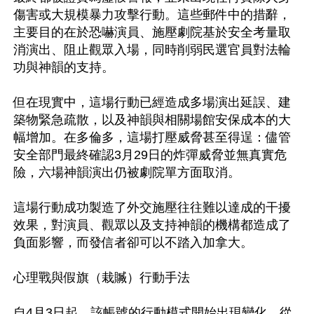
傷害或大規模暴力攻擊行動。這些郵件中的措辭，
主要目的在於恐嚇演員、施壓劇院基於安全考量取
消演出、阻止觀眾入場，同時削弱民選官員對法輪
功與神韻的支持。

但在現實中，這場行動已經造成多場演出延誤、建
築物緊急疏散，以及神韻與相關場館安保成本的大
幅增加。在多倫多，這場打壓威脅甚至得逞：儘管
安全部門最終確認3月29日的炸彈威脅並無真實危
險，六場神韻演出仍被劇院單方面取消。

這場行動成功製造了外交施壓往往難以達成的干擾
效果，對演員、觀眾以及支持神韻的機構都造成了
負面影響，而發信者卻可以不踏入加拿大。

心理戰與假旗（栽贓）行動手法

自4月3日起，該帳號的行動模式開始出現變化，從