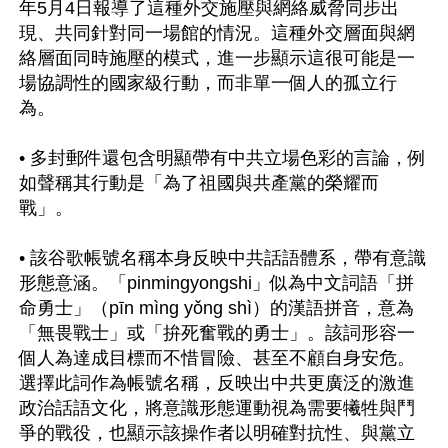
年5月4日報導了這種外交施壓與網絡威脅同步出
現、共同針對同一場館的情況。這種外交層面與網
絡層面同時施壓的模式，進一步顯示這很可能是一
場協調性的國家級行動，而非單一個人的孤立行
為。

• 多封郵件還包含明顯帶有中共立場色彩的言論，例
如聲稱其行動是「為了祖國與共產黨的榮耀而
戰」。

• 該谷歌帳號名稱本身反映中共話語體系，帶有意識
形態意涵。「pinmingyongshi」似為中文詞語「拼
命勇士」（pīn mìng yǒng shì）的漢語拼音，意為
「無畏戰士」或「拚死奮戰的勇士」。該詞形容一
個人為達成目標而不惜冒險、甚至不顧自身安危。
選擇此詞作為帳號名稱，反映出中共更廣泛的激進
政治話語文化，將意識形態運動視為需要犧牲與鬥
爭的戰役，也顯示該操作者以明確對抗性、與黨立