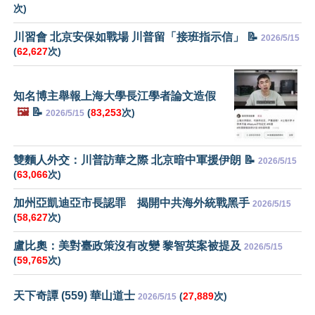
次)
川習會 北京安保如戰場 川普留「接班指示信」 📝
2026/5/15
(
62,627
次)
知名博主舉報上海大學長江學者論文造假
🖼️
📝
(
83,253
次)
2026/5/15
雙麵人外交：川普訪華之際 北京暗中軍援伊朗 📝
2026/5/15
(
63,066
次)
加州亞凱迪亞市長認罪 揭開中共海外統戰黑手
2026/5/15
(
58,627
次)
盧比奧：美對臺政策沒有改變 黎智英案被提及
2026/5/15
(
59,765
次)
天下奇譚 (559) 華山道士
(
27,889
次)
2026/5/15