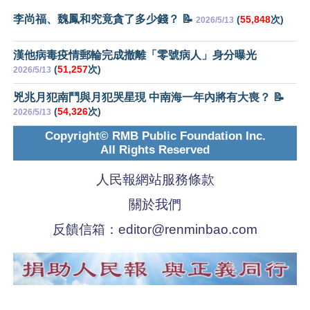
李尚福、魏鳳和究竟貪了多少錢？ 📝
(
55,848
次)
2026/5/13
漢他病毒疫情郵輪完成撤離「零號病人」身分曝光
(
51,257
次)
2026/5/13
兇兆月犯南鬥與月犯哭星現 中南海一年內將有大喪？ 📝
(
54,326
次)
2026/5/13
Copyright© RMB Public Foundation Inc.
All Rights Reserved
人民報網站服務條款
關於我們
反饋信箱：
editor@renminbao.com