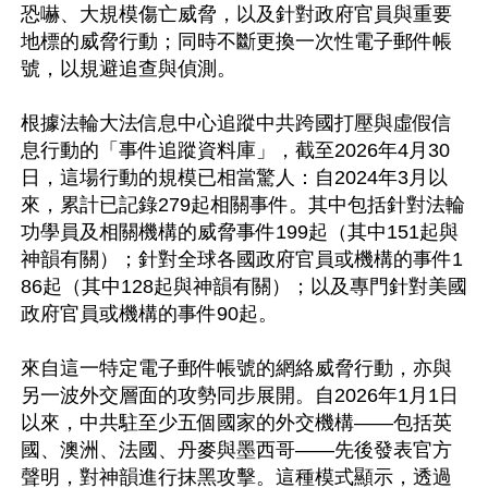
恐嚇、大規模傷亡威脅，以及針對政府官員與重要
地標的威脅行動；同時不斷更換一次性電子郵件帳
號，以規避追查與偵測。

根據法輪大法信息中心追蹤中共跨國打壓與虛假信
息行動的「事件追蹤資料庫」，截至2026年4月30
日，這場行動的規模已相當驚人：自2024年3月以
來，累計已記錄279起相關事件。其中包括針對法輪
功學員及相關機構的威脅事件199起（其中151起與
神韻有關）；針對全球各國政府官員或機構的事件1
86起（其中128起與神韻有關）；以及專門針對美國
政府官員或機構的事件90起。

來自這一特定電子郵件帳號的網絡威脅行動，亦與
另一波外交層面的攻勢同步展開。自2026年1月1日
以來，中共駐至少五個國家的外交機構——包括英
國、澳洲、法國、丹麥與墨西哥——先後發表官方
聲明，對神韻進行抹黑攻擊。這種模式顯示，透過