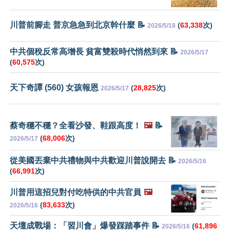
川普前腳走 普京急急到北京幹什麼 📝
(
63,338
次)
2026/5/18
中共個稅反常高增長 貧富雙殺時代悄然到來 📝
2026/5/17
(
60,575
次)
天下奇譚 (560) 女孩報恩
(
28,825
次)
2026/5/17
蔡奇穩不穩？全看沙發、鞋跟高度！
🖼️
📝
(
68,006
次)
2026/5/17
從美國丟棄中共禮物與中共歡迎川普說開去 📝
2026/5/16
(
66,991
次)
川普用這招兒對付吃特供的中共官員
🖼️
(
83,633
次)
2026/5/16
天壇成戰場：「習川會」爆發踩踏事件 📝
(
61,896
2026/5/16