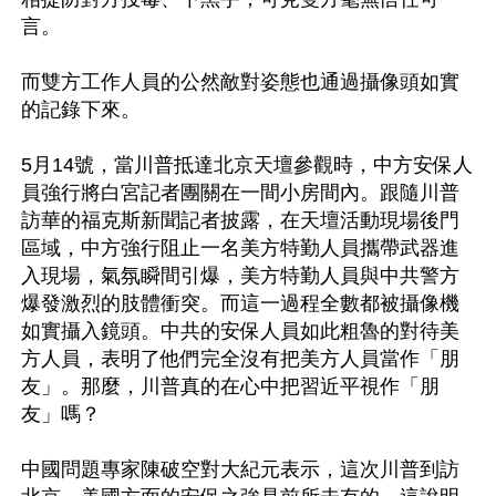
言。

而雙方工作人員的公然敵對姿態也通過攝像頭如實
的記錄下來。

5月14號，當川普抵達北京天壇參觀時，中方安保人
員強行將白宮記者團關在一間小房間內。跟隨川普
訪華的福克斯新聞記者披露，在天壇活動現場後門
區域，中方強行阻止一名美方特勤人員攜帶武器進
入現場，氣氛瞬間引爆，美方特勤人員與中共警方
爆發激烈的肢體衝突。而這一過程全數都被攝像機
如實攝入鏡頭。中共的安保人員如此粗魯的對待美
方人員，表明了他們完全沒有把美方人員當作「朋
友」。那麼，川普真的在心中把習近平視作「朋
友」嗎？

中國問題專家陳破空對大紀元表示，這次川普到訪