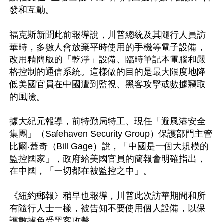
發和互動。

福克斯新聞此前報導說，川普總統及其隨行人員訪
華時，多數人會放棄平時使用的手機等電子設備，
改用精簡版的「乾淨」設備、臨時筆記本電腦和嚴
格控制的通信系統。這樣做的目的是最大限度地降
低美國官員在中國遭到監視、黑客攻擊或數據竊取
的風險。

據大紀元報導，前特勤局特工、現任「避風港安全
集團」（Safehaven Security Group）保護部門主管
比爾‧蓋奇（Bill Gage）說，「中國是一個大規模的
監控國家」，政府給美國官員的簡報會明確指出，
在中國，「一切都在被監控之中」。

《紐約郵報》稍早也報導，川普此次訪華期間和所
有隨行人士一樣，被告知不要使用個人設備，以保
護數據免受黑客攻擊。
