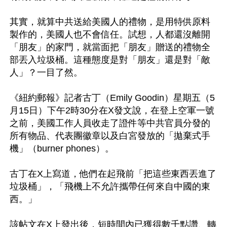
其實，就算中共送給美國人的禮物，是用特供原料
製作的，美國人也不會信任。試想，人都還沒離開
「朋友」的家門，就當面把「朋友」贈送的禮物全
部丟入垃圾桶。這種態度是對「朋友」還是對「敵
人」？一目了然。

《紐約郵報》記者古丁（Emily Goodin）星期五（5
月15日）下午2時30分在X發文說，在登上空軍一號
之前，美國工作人員收走了證件等中共官員分發的
所有物品、代表團徽章以及白宮發放的「拋棄式手
機」（burner phones）。

古丁在X上寫道，他們在起飛前「把這些東西丟進了
垃圾桶」，「飛機上不允許攜帶任何來自中國的東
西。」

該帖文在X上發出後，短時間內已獲得數千點讚、轉