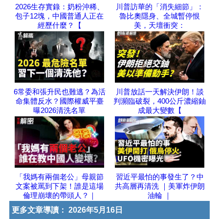
2026生存實錄：奶粉沖稀、
川普訪華的「消失細節」：
包子12塊，中國普通人正在
魯比奧隱身、全城暫停恨
經歷什麼？【
美，天壇衝突：
6常委和張升民也難逃？為活
川普放話一天解決伊朗！談
命集體反水？國際權威平臺
判瀕臨破裂，400公斤濃縮鈾
曝2026清洗名單
成最大變數【
「我媽有兩個老公」母親節
習近平最怕的事發生了？中
文案被罵到下架！誰是這場
共高層再清洗 ｜美軍炸伊朗
倫理崩壞的帶頭人？｜
油輪 ｜
更多文章導讀：
2026年5月16日