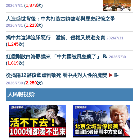
(
1,873
次)
2026/7/31
人造盛世背後：中共打造古鎮熱潮與歷史記憶之爭
(
1,213
次)
2026/7/31
揭中共遠洋漁隊惡行 濫捕、侵權又規避究責
2026/7/31
(
1,245
次)
紅霞剛散白海豚撲來 「中共國被風整瘋了」 📝
2026/7/30
(
1,619
次)
從揭陽12嵗孩童虐狗致死 看中共對人性的魔變
▶️
📝
(
2,250
次)
2026/7/30
人民報視頻: