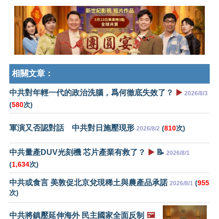
相關文章：
中共對年輕一代的政治洗腦，爲何徹底失效了？
▶️
2026/8/3
(
580
次)
軍演又否認對話 中共對日施壓現形
(
810
次)
2026/8/2
中共量產DUV光刻機 芯片產業有救了？
▶️
📝
2026/8/1
(
1,634
次)
中共或食言 美敦促北京兌現稀土與農產品承諾
(
955
2026/8/1
次)
中共將鎮壓延伸海外 民主國家全面反制
🖼️