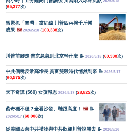
兩小時十五分鐘閉門會議後 川習陷入冰冷沉默
2026/5/18
(
65,377
次)
習緊抓「臺灣」當紅線 川普四兩撥千斤撈
成果
🖼️
(
103,338
次)
2026/5/18
川普前腳走 普京急急到北京幹什麼 📝
(
63,338
次)
2026/5/18
中共個稅反常高增長 貧富雙殺時代悄然到來 📝
2026/5/17
(
60,575
次)
天下奇譚 (560) 女孩報恩
(
28,825
次)
2026/5/17
蔡奇穩不穩？全看沙發、鞋跟高度！
🖼️
📝
(
68,006
次)
2026/5/17
從美國丟棄中共禮物與中共歡迎川普說開去 📝
2026/5/16