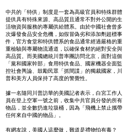
中共的「特供」制度是一套為高級官員和特殊群體
提供具有特殊來源、高品質且通常不對外公開的生
活物資與服務的專屬供給體系。由於中國社會曾多
次爆發食品安全危機，如假冒偽劣和添加劑超標事
件，官方食堂和特供體系的食品通常經過嚴格的重
重檢驗與專屬物流通道，以確保食材的絕對安全與
高品質。而美國總統川普率團訪問北京，面對這個
「黨和國家幹部」食用特供食品、國家機器全面監
控社會輿論、鼓勵民眾「抓間諜」的獨裁國家，川
普和美方人員保持了高度的警覺性。

據一名隨同川普訪華的美國記者表示，白宮工作人
員在登上空軍一號之前，收集中共官員分發的所有
物品，並全數扔進垃圾桶，因為「飛機上禁止攜帶
任何來自中國的物品」。

有網友說，美國人這麼做，難道是禮物怕有毒？
