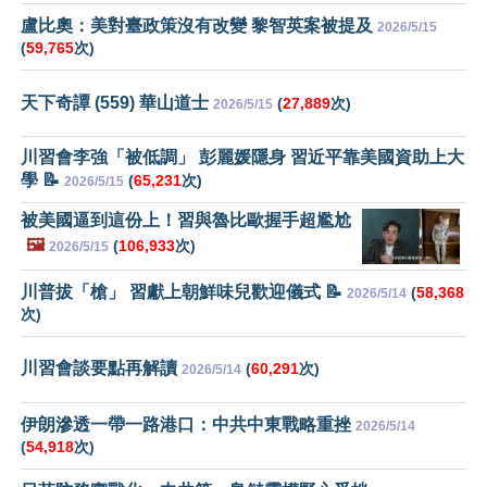
盧比奧：美對臺政策沒有改變 黎智英案被提及
2026/5/15
(
59,765
次)
天下奇譚 (559) 華山道士
(
27,889
次)
2026/5/15
川習會李強「被低調」 彭麗媛隱身 習近平靠美國資助上大
學 📝
(
65,231
次)
2026/5/15
被美國逼到這份上！習與魯比歐握手超尷尬
🖼️
(
106,933
次)
2026/5/15
川普拔「槍」 習獻上朝鮮味兒歡迎儀式 📝
(
58,368
2026/5/14
次)
川習會談要點再解讀
(
60,291
次)
2026/5/14
伊朗滲透一帶一路港口：中共中東戰略重挫
2026/5/14
(
54,918
次)