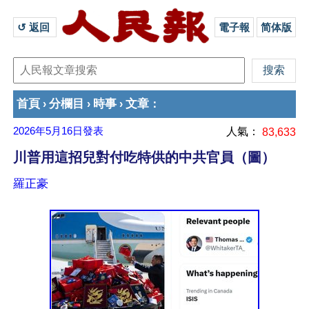
↺ 返回 
電子報
简体版
首頁
分欄目
時事
文章
›
›
›
：
2026年5月16日
發表
人氣：
83,633
川普用這招兒對付吃特供的中共官員（圖）
羅正豪