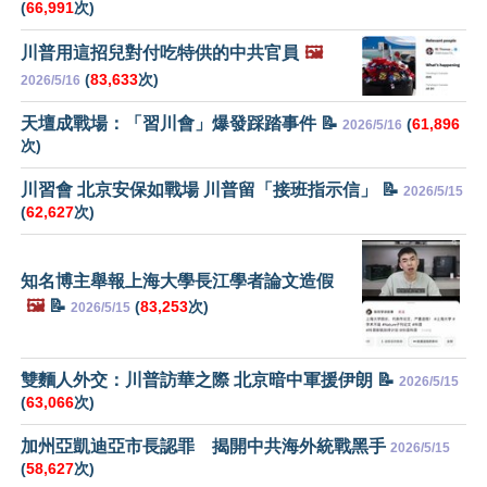
(
66,991
次)
川普用這招兒對付吃特供的中共官員
🖼️
(
83,633
次)
2026/5/16
天壇成戰場：「習川會」爆發踩踏事件 📝
(
61,896
2026/5/16
次)
川習會 北京安保如戰場 川普留「接班指示信」 📝
2026/5/15
(
62,627
次)
知名博主舉報上海大學長江學者論文造假
🖼️
📝
(
83,253
次)
2026/5/15
雙麵人外交：川普訪華之際 北京暗中軍援伊朗 📝
2026/5/15
(
63,066
次)
加州亞凱迪亞市長認罪 揭開中共海外統戰黑手
2026/5/15
(
58,627
次)