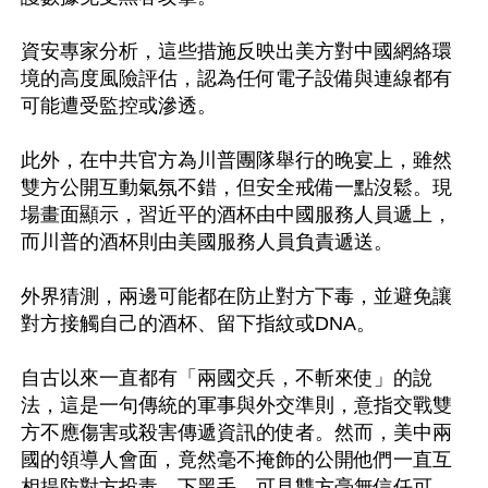
資安專家分析，這些措施反映出美方對中國網絡環
境的高度風險評估，認為任何電子設備與連線都有
可能遭受監控或滲透。

此外，在中共官方為川普團隊舉行的晚宴上，雖然
雙方公開互動氣氛不錯，但安全戒備一點沒鬆。現
場畫面顯示，習近平的酒杯由中國服務人員遞上，
而川普的酒杯則由美國服務人員負責遞送。

外界猜測，兩邊可能都在防止對方下毒，並避免讓
對方接觸自己的酒杯、留下指紋或DNA。

自古以來一直都有「兩國交兵，不斬來使」的說
法，這是一句傳統的軍事與外交準則，意指交戰雙
方不應傷害或殺害傳遞資訊的使者。然而，美中兩
國的領導人會面，竟然毫不掩飾的公開他們一直互
相提防對方投毒、下黑手，可見雙方毫無信任可