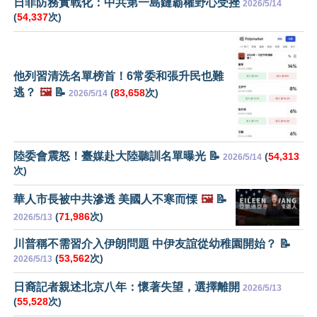
日菲防務實戰化：中共第一島鏈霸權野心受挫
2026/5/14
(
54,337
次)
他列習清洗名單榜首！6常委和張升民也難
逃？
🖼️
📝
(
83,658
次)
2026/5/14
陸委會震怒！臺媒赴大陸聽訓名單曝光 📝
(
54,313
2026/5/14
次)
華人市長被中共滲透 美國人不寒而慄
🖼️
📝
(
71,986
次)
2026/5/13
川普稱不需習介入伊朗問題 中伊友誼從幼稚園開始？ 📝
(
53,562
次)
2026/5/13
日裔記者親述北京八年：懷著失望，選擇離開
2026/5/13
(
55,528
次)