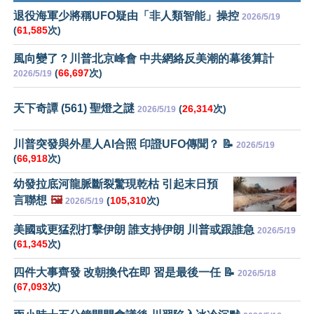
退役海軍少將稱UFO疑由「非人類智能」操控
2026/5/19
(
61,585
次)
風向變了？川普北京峰會 中共網絡反美潮的幕後算計
(
66,697
次)
2026/5/19
天下奇譚 (561) 聖燈之謎
(
26,314
次)
2026/5/19
川普突發與外星人AI合照 印證UFO傳聞？ 📝
2026/5/19
(
66,918
次)
幼發拉底河龍脈斷裂驚現乾枯 引起末日預
言聯想
🖼️
(
105,310
次)
2026/5/19
美國或更猛烈打擊伊朗 誰支持伊朗 川普或跟誰急
2026/5/19
(
61,345
次)
四件大事齊發 改朝換代在即 習是最後一任 📝
2026/5/18
(
67,093
次)