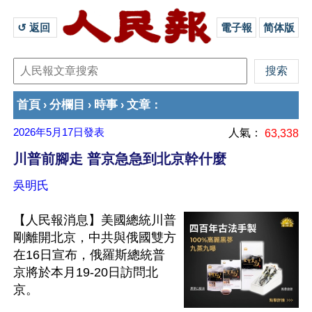
↺ 返回 
電子報
简体版
首頁
分欄目
時事
文章
›
›
›
：
2026年5月17日
發表
人氣：
63,338
川普前腳走 普京急急到北京幹什麼
吳明氏
【人民報消息】美國總統川普
剛離開北京，中共與俄國雙方
在16日宣布，俄羅斯總統普
京將於本月19-20日訪問北
京。
