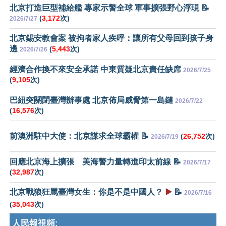
北京打造巨型補給艦 專家示警全球 軍事擴張野心浮現 📝
(
3,172
次)
2026/7/27
北京錫安教會案 被拘者家人疾呼：讓所有父母回到孩子身
邊
(
5,443
次)
2026/7/26
經濟合作換不來安全承諾 中東質疑北京責任缺席
2026/7/25
(
9,105
次)
巴紐突關閉臺灣辦事處 北京佈局威脅第一島鏈
2026/7/22
(
16,576
次)
前澳洲駐中大使：北京謀求全球霸權 📝
(
26,752
次)
2026/7/19
回應北京海上擴張 美海警力量轉進印太前線 📝
2026/7/17
(
32,987
次)
北京戰狼狂罵臺灣女生：你是不是中國人？
▶️
📝
2026/7/16
(
35,043
次)
人民報視頻: