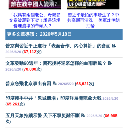
「我媽有兩個老公」母親節
習近平最怕的事發生了？中
文案被罵到下架！誰是這場
共高層再清洗 ｜美軍炸伊朗
倫理崩壞的帶頭人？｜
油輪 ｜
更多文章導讀：
2026年5月18日
普京與習近平正進行「表面合作、內心算計」的會面 📝
(
67,112
次)
2026/5/20
文革發動60週年：習死後將迎來怎樣的血雨腥風？ 📝
(
70,090
次)
2026/5/20
普京急飛北京事出有因 📝
(
68,921
次)
2026/5/20
印度接手中共「鬼城機場」印度洋展開龍象大戰
2026/5/20
(
65,261
次)
五月天象持續示警 天下不寧災難不斷 📝
(
66,985
2026/5/20
次)