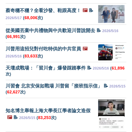
蔡奇穩不穩？全看沙發、鞋跟高度！
🖼️
📝
(
68,006
次)
2026/5/17
從美國丟棄中共禮物與中共歡迎川普說開去 📝
2026/5/16
(
66,991
次)
川普用這招兒對付吃特供的中共官員
🖼️
(
83,633
次)
2026/5/16
天壇成戰場：「習川會」爆發踩踏事件 📝
(
61,896
2026/5/16
次)
川習會 北京安保如戰場 川普留「接班指示信」 📝
2026/5/15
(
62,627
次)
知名博主舉報上海大學長江學者論文造假
🖼️
📝
(
83,253
次)
2026/5/15