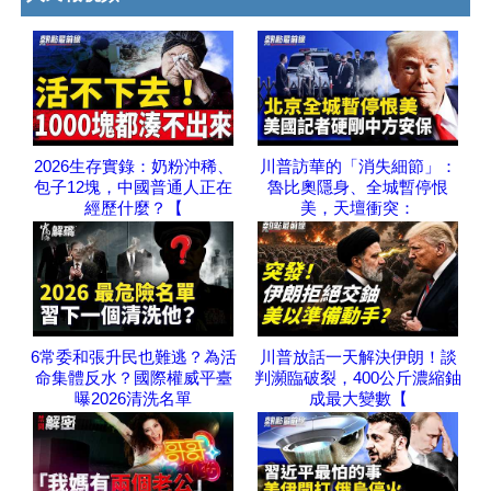
2026生存實錄：奶粉沖稀、
川普訪華的「消失細節」：
包子12塊，中國普通人正在
魯比奧隱身、全城暫停恨
經歷什麼？【
美，天壇衝突：
6常委和張升民也難逃？為活
川普放話一天解決伊朗！談
命集體反水？國際權威平臺
判瀕臨破裂，400公斤濃縮鈾
曝2026清洗名單
成最大變數【