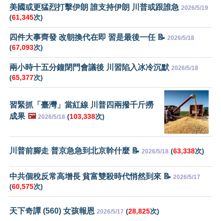
美國或更猛烈打擊伊朗 誰支持伊朗 川普或跟誰急
2026/5/19
(
61,345
次)
四件大事齊發 改朝換代在即 習是最後一任 📝
2026/5/18
(
67,093
次)
兩小時十五分鐘閉門會議後 川習陷入冰冷沉默
2026/5/18
(
65,377
次)
習緊抓「臺灣」當紅線 川普四兩撥千斤撈
成果
🖼️
(
103,338
次)
2026/5/18
川普前腳走 普京急急到北京幹什麼 📝
(
63,338
次)
2026/5/18
中共個稅反常高增長 貧富雙殺時代悄然到來 📝
2026/5/17
(
60,575
次)
天下奇譚 (560) 女孩報恩
(
28,825
次)
2026/5/17