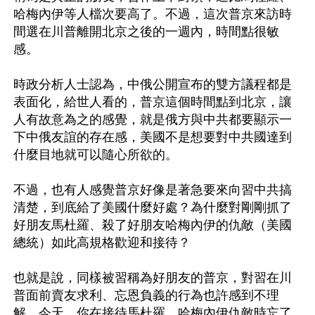
哈梅內伊等人檔次要高了。不過，這次普京來訪時
間選在川普離開北京之後的一週內，時間點很敏
感。

時政分析人士認為，中俄公開宣布的雙方議程都是
表面化，給世人看的，普京這個時間點到北京，讓
人有故意為之的感覺，就是俄方與中共都要顯示一
下中俄友誼的存在感，美國不是想要對中共國達到
什麼目地就可以隨心所欲的。

不過，也有人感覺普京好像是著急要來向習中共搞
清楚，到底給了美國什麼好處？為什麼對剛剛抓了
好朋友馬杜羅、殺了好朋友哈梅內伊的仇敵（美國
總統）如此高規格歡迎和接待？

也就是說，同樣被習稱為好朋友的普京，對習在川
普面前賣友求利、忘恩負義的行為也許感到不理
解，今天，你在接待馬杜羅、哈梅內伊仇敵時忘了