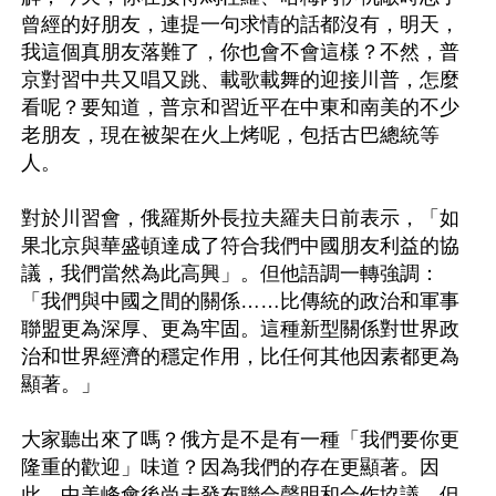
曾經的好朋友，連提一句求情的話都沒有，明天，
我這個真朋友落難了，你也會不會這樣？不然，普
京對習中共又唱又跳、載歌載舞的迎接川普，怎麼
看呢？要知道，普京和習近平在中東和南美的不少
老朋友，現在被架在火上烤呢，包括古巴總統等
人。

對於川習會，俄羅斯外長拉夫羅夫日前表示，「如
果北京與華盛頓達成了符合我們中國朋友利益的協
議，我們當然為此高興」。但他語調一轉強調：
「我們與中國之間的關係……比傳統的政治和軍事
聯盟更為深厚、更為牢固。這種新型關係對世界政
治和世界經濟的穩定作用，比任何其他因素都更為
顯著。」

大家聽出來了嗎？俄方是不是有一種「我們要你更
隆重的歡迎」味道？因為我們的存在更顯著。因
此，中美峰會後尚未發布聯合聲明和合作協議，但