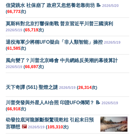
信貸跳水 社保崩了 政府又忽悠養老靠街坊 📝
2026/5/20
(
66,773
次)
莫斯科對北京打響保衛戰 普京習近平川普三國演利
(
65,719
次)
2026/5/19
退役海軍少將稱UFO疑由「非人類智能」操控
2026/5/19
(
61,585
次)
風向變了？川普北京峰會 中共網絡反美潮的幕後算計
(
66,697
次)
2026/5/19
天下奇譚 (561) 聖燈之謎
(
26,314
次)
2026/5/19
川普突發與外星人AI合照 印證UFO傳聞？ 📝
2026/5/19
(
66,918
次)
幼發拉底河龍脈斷裂驚現乾枯 引起末日預
言聯想
🖼️
(
105,310
次)
2026/5/19