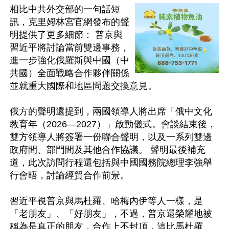
相比中共外交部的一句話短
訊，克里姆林宮官網發布的聲
明提供了更多細節： 普京與
習近平將討論當前雙邊事務，
進一步強化俄羅斯與中國（中
共國）全面戰略合作夥伴關係
並就重大國際和地區問題交換意見。

俄方的聲明還提到，兩國領導人將出席「俄中文化
教育年（2026—2027）」啟動儀式。會談結束後，
雙方領導人將簽署一份聯合聲明，以及一系列雙邊
政府間、部門間及其他合作協議。 聲明最後補充
道，此次訪問行程還包括與中國國務院總理李強舉
行會晤，討論經貿合作前景。

習近平視普京與馬杜羅、哈梅內伊等人一樣，是
「老朋友」、「好朋友」，不過，普京還榮耀地被
稱為是真正的朋友，合作上不封頂，這比馬杜羅、