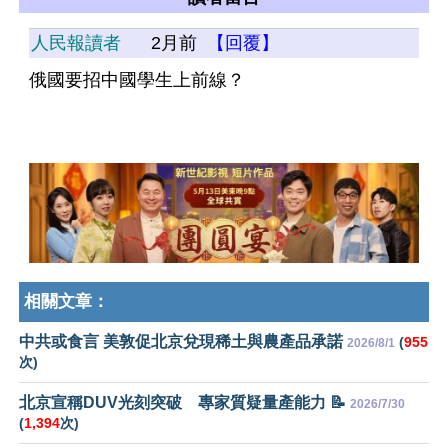
人民報讀者
2月前
【回覆】
俄國要招中國學生上前線？
相關文章：
中共或食言 美敦促北京兌現稀土與農產品承諾
(
955
2026/8/1
次)
北京宣稱DUV光刻突破 專家質疑量產能力 📝
2026/7/30
(
1,394
次)