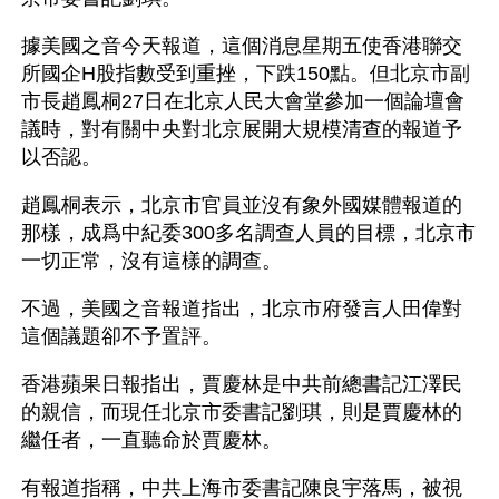
據美國之音今天報道，這個消息星期五使香港聯交
所國企H股指數受到重挫，下跌150點。但北京市副
市長趙鳳桐27日在北京人民大會堂參加一個論壇會
議時，對有關中央對北京展開大規模清查的報道予
以否認。
趙鳳桐表示，北京市官員並沒有象外國媒體報道的
那樣，成爲中紀委300多名調查人員的目標，北京市
一切正常，沒有這樣的調查。
不過，美國之音報道指出，北京市府發言人田偉對
這個議題卻不予置評。
香港蘋果日報指出，賈慶林是中共前總書記江澤民
的親信，而現任北京市委書記劉琪，則是賈慶林的
繼任者，一直聽命於賈慶林。
有報道指稱，中共上海市委書記陳良宇落馬，被視