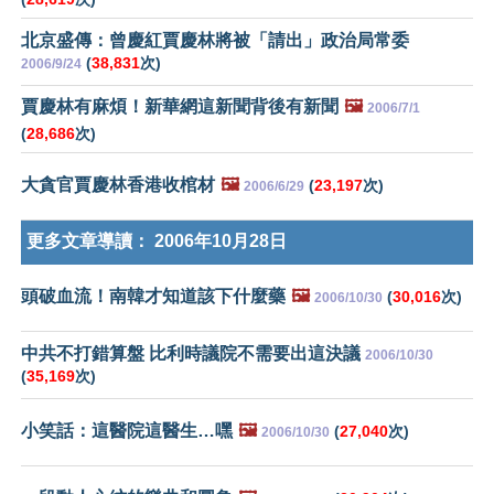
北京盛傳：曾慶紅賈慶林將被「請出」政治局常委
(
38,831
次)
2006/9/24
賈慶林有麻煩！新華網這新聞背後有新聞
🖼️
2006/7/1
(
28,686
次)
大貪官賈慶林香港收棺材
🖼️
(
23,197
次)
2006/6/29
更多文章導讀：
2006年10月28日
頭破血流！南韓才知道該下什麼藥
🖼️
(
30,016
次)
2006/10/30
中共不打錯算盤 比利時議院不需要出這決議
2006/10/30
(
35,169
次)
小笑話：這醫院這醫生…嘿
🖼️
(
27,040
次)
2006/10/30