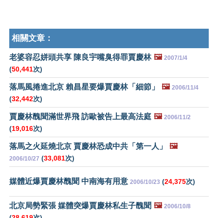
相關文章：
老婆容忍姘頭共享 陳良宇嘴臭得罪賈慶林
🖼️
2007/1/4
(
50,441
次)
落馬風捲進北京 賴昌星要爆賈慶林「細節」
🖼️
2006/11/4
(
32,442
次)
賈慶林醜聞滿世界飛 訪歐被告上最高法庭
🖼️
2006/11/2
(
19,016
次)
落馬之火延燒北京 賈慶林恐成中共「第一人」
🖼️
(
33,081
次)
2006/10/27
媒體近爆賈慶林醜聞 中南海有用意
(
24,375
次)
2006/10/23
北京局勢緊張 媒體突爆賈慶林私生子醜聞
🖼️
2006/10/8
(
28,619
次)