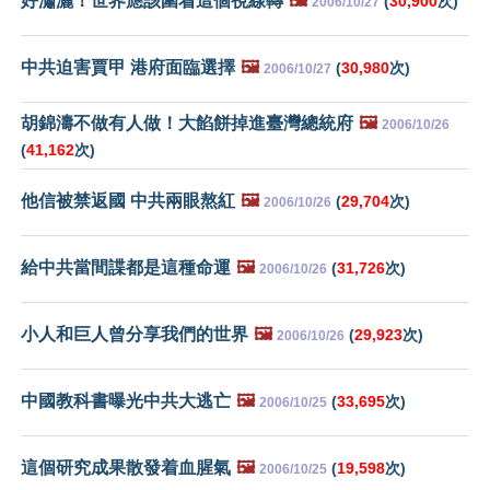
好瀟灑！世界應該圍着這個視線轉
🖼️
(
30,900
次)
2006/10/27
中共迫害賈甲 港府面臨選擇
🖼️
(
30,980
次)
2006/10/27
胡錦濤不做有人做！大餡餅掉進臺灣總統府
🖼️
2006/10/26
(
41,162
次)
他信被禁返國 中共兩眼熬紅
🖼️
(
29,704
次)
2006/10/26
給中共當間諜都是這種命運
🖼️
(
31,726
次)
2006/10/26
小人和巨人曾分享我們的世界
🖼️
(
29,923
次)
2006/10/26
中國教科書曝光中共大逃亡
🖼️
(
33,695
次)
2006/10/25
這個研究成果散發着血腥氣
🖼️
(
19,598
次)
2006/10/25