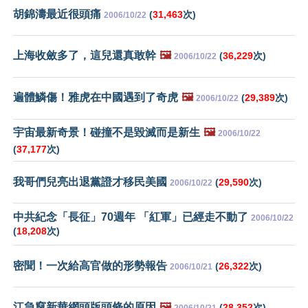
胡錦濤最近很頭痛
(
31,463
次)
2006/10/22
上海收斂多了，這兒還真敢幹
🖼️
(
36,229
次)
2006/10/22
遍體鱗傷！雅虎在中國遇到了奇虎
🖼️
(
29,389
次)
2006/10/22
宇宙最新奇景！碰撞不是毀滅而是新生
🖼️
2006/10/22
(
37,177
次)
我哥們兒亮出退黨證才移民美國
(
29,590
次)
2006/10/22
中共紀念「長征」70週年 「紅軍」已經走不動了
2006/10/22
(
18,208
次)
密聞！一次給高官做的形勢報告
(
26,322
次)
2006/10/21
江急竄新華網頭版頭條的原因
🖼️
(
28,352
次)
2006/10/21