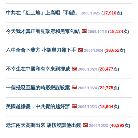
中共在「紅土地」上高唱「和諧」
(
17,910
次)
2006/10/25
今天我才真正看見政府和黑幫勾結
🖼️
(
18,124
次)
2006/10/25
六中全會下藥方 小胡舉刀難下手
🖼️
(
36,652
次)
2006/10/24
不幸生在中國和有幸來到挪威
🖼️
(
20,477
次)
2006/10/24
一個殘忍至極的畸形戀謀殺案
🖼️
(
22,775
次)
2006/10/24
美國越擔憂，中共覺的越好辦
🖼️
(
18,604
次)
2006/10/23
老江兩天高調出來 胡楞沒讓他出鏡
🖼️
(
40,393
次)
2006/10/23