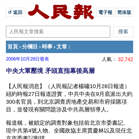
↺ 返回 
電子報
简体版
首頁
分欄目
時事
文章
›
›
›
：
2006年10月28日
發表
人氣：
32,742
中央大軍壓境 矛頭直指幕後高層
【人民報消息】（人民報記者楊嘯10月28日報道）
紐約時報27日報道證實，中共中央在9月底派出大約
300名官員，到北京調查房地產交易和市府採購項
目，並發現有關問題涉及中共高層領導人。
報道稱，被鎖定的調查對象包括前北京市委書記、
現中共第4號人物、全國政協主席賈慶林以及現任北
京市委書記劉琪。