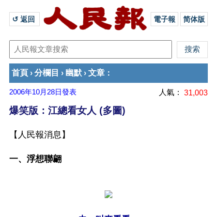
↺ 返回 
電子報
简体版
首頁
分欄目
幽默
文章
›
›
›
：
2006年10月28日
發表
人氣：
31,003
爆笑版：江總看女人 (多圖)
【人民報消息】
一、浮想聯翩