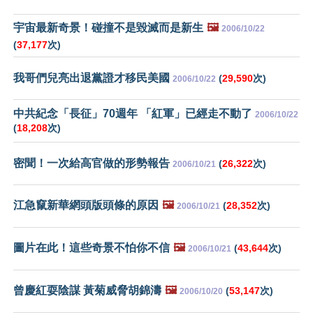
宇宙最新奇景！碰撞不是毀滅而是新生
🖼️
2006/10/22
(
37,177
次)
我哥們兒亮出退黨證才移民美國
(
29,590
次)
2006/10/22
中共紀念「長征」70週年 「紅軍」已經走不動了
2006/10/22
(
18,208
次)
密聞！一次給高官做的形勢報告
(
26,322
次)
2006/10/21
江急竄新華網頭版頭條的原因
🖼️
(
28,352
次)
2006/10/21
圖片在此！這些奇景不怕你不信
🖼️
(
43,644
次)
2006/10/21
曾慶紅耍陰謀 黃菊威脅胡錦濤
🖼️
(
53,147
次)
2006/10/20