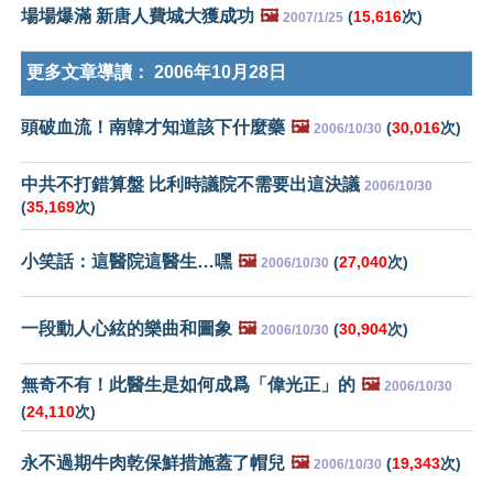
場場爆滿 新唐人費城大獲成功
🖼️
(
15,616
次)
2007/1/25
更多文章導讀：
2006年10月28日
頭破血流！南韓才知道該下什麼藥
🖼️
(
30,016
次)
2006/10/30
中共不打錯算盤 比利時議院不需要出這決議
2006/10/30
(
35,169
次)
小笑話：這醫院這醫生…嘿
🖼️
(
27,040
次)
2006/10/30
一段動人心絃的樂曲和圖象
🖼️
(
30,904
次)
2006/10/30
無奇不有！此醫生是如何成爲「偉光正」的
🖼️
2006/10/30
(
24,110
次)
永不過期牛肉乾保鮮措施蓋了帽兒
🖼️
(
19,343
次)
2006/10/30