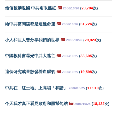
他信被禁返國 中共兩眼熬紅
🖼️
(
29,704
次)
2006/10/26
給中共當間諜都是這種命運
🖼️
(
31,726
次)
2006/10/26
小人和巨人曾分享我們的世界
🖼️
(
29,923
次)
2006/10/26
中國教科書曝光中共大逃亡
🖼️
(
33,695
次)
2006/10/25
這個研究成果散發着血腥氣
🖼️
(
19,598
次)
2006/10/25
中共在「紅土地」上高唱「和諧」
(
17,910
次)
2006/10/25
今天我才真正看見政府和黑幫勾結
🖼️
(
18,124
次)
2006/10/25