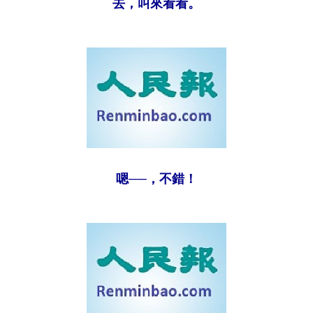
去，叫來看看。
嗯──，不錯！