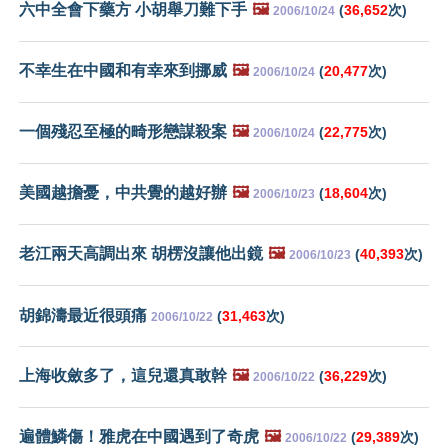
六中全會下藥方 小胡舉刀難下手
🖼️
(
36,652
次)
2006/10/24
不幸生在中國和有幸來到挪威
🖼️
(
20,477
次)
2006/10/24
一個殘忍至極的畸形戀謀殺案
🖼️
(
22,775
次)
2006/10/24
美國越擔憂，中共覺的越好辦
🖼️
(
18,604
次)
2006/10/23
老江兩天高調出來 胡楞沒讓他出鏡
🖼️
(
40,393
次)
2006/10/23
胡錦濤最近很頭痛
(
31,463
次)
2006/10/22
上海收斂多了，這兒還真敢幹
🖼️
(
36,229
次)
2006/10/22
遍體鱗傷！雅虎在中國遇到了奇虎
🖼️
(
29,389
次)
2006/10/22