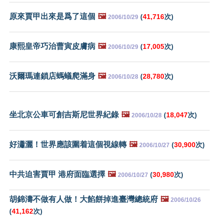
原來賈甲出來是爲了這個
🖼️
(
41,716
次)
2006/10/29
康熙皇帝巧治曹寅皮膚病
🖼️
(
17,005
次)
2006/10/29
沃爾瑪連鎖店螞蟻爬滿身
🖼️
(
28,780
次)
2006/10/28
坐北京公車可創吉斯尼世界紀錄
🖼️
(
18,047
次)
2006/10/28
好瀟灑！世界應該圍着這個視線轉
🖼️
(
30,900
次)
2006/10/27
中共迫害賈甲 港府面臨選擇
🖼️
(
30,980
次)
2006/10/27
胡錦濤不做有人做！大餡餅掉進臺灣總統府
🖼️
2006/10/26
(
41,162
次)