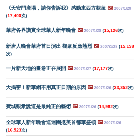
《天安門廣場，請你告訴我》感動東西方觀衆
🖼️
2007/1/29
(
17,400
次)
華府各界讚賞全球華人新年晚會
🖼️
(
15,126
次)
2007/1/28
新唐人晚會華府首日演出 觀衆反應熱烈
🖼️
(
15,138
2007/1/28
次)
一片新天地的畫卷正在展開
🖼️
(
17,177
次)
2007/1/27
大揭密！新華網不用真正日期的原因
🖼️
(
33,352
次)
2007/1/26
費城觀衆說這是最純正的藝術
🖼️
(
14,982
次)
2007/1/26
全球華人新年晚會巡迴團抵美首都華盛頓
🖼️
2007/1/26
(
16,523
次)