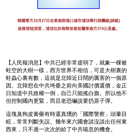
韓國軍方10月27日在東南部港口城市浦項舉行師團級(師級)
規模登陸演習，浦項位於南韓首都首爾東南方374公里處。
【人民報消息】中共已經非常虛弱了，就象一棵被
蛀空的大樹一樣，西方世界不相信，可是大樹裏的
蛀蟲心裏有數，這就是北韓近日鬧的厲害的一個原
因。北韓想在中共垮臺之前向美國討價還價，金正
日知道中共政權一倒，自己只能搖白旗。所以他不
但控制國內更緊，而且老恐嚇說要扔原子彈。
這塊臭狗皮膏藥有時還真燻的「國際警察」頭暈目
眩，常常判斷失誤。幾年來六國會談沒談出任何東
西來，只不過一次次的給了中共喘息的機會。