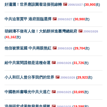
好瀟灑！世界應該圍着這個視線轉
🖼️
(
30,900
次)
2006/10/27
中共迫害賈甲 港府面臨選擇
🖼️
(
30,980
次)
2006/10/27
胡錦濤不做有人做！大餡餅掉進臺灣總統府
🖼️
2006/10/26
(
41,162
次)
他信被禁返國 中共兩眼熬紅
🖼️
(
29,704
次)
2006/10/26
給中共當間諜都是這種命運
🖼️
(
31,726
次)
2006/10/26
小人和巨人曾分享我們的世界
🖼️
(
29,923
次)
2006/10/26
中國教科書曝光中共大逃亡
🖼️
(
33,695
次)
2006/10/25
這個研究成果散發着血腥氣
🖼️
(
19,598
次)
2006/10/25