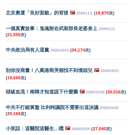
北京奧運「良好面貌」的背後
🖼️
(
19,870
次)
2006/11/1
一個真實故事：鬼魂附在武裝部長老婆身上
2006/11/1
(
21,550
次)
中央政治局有人退黨
(
34,174
次)
2006/10/31
刮你沒商量！八萬港商哭都找不到墳頭兒
🖼️
2006/10/31
(
19,690
次)
頭破血流！南韓才知道該下什麼藥
🖼️
(
30,016
次)
2006/10/30
中共不打錯算盤 比利時議院不需要出這決議
2006/10/30
(
35,169
次)
小笑話：這醫院這醫生…嘿
🖼️
(
27,040
次)
2006/10/30