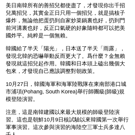
美日南韓所有的善招兒都使盡了，才發現你出千招
兒萬招兒，其實金正日只用一個招兒，就是搞核子
爆炸，無論他把蛋扔到自家炒菜鍋裏也好，扔到門
前河溝裏也好，反正口氣硬的好象隨時都可以把美
國炸平。純粹是一個無賴。
韓國給了半天「陽光」，日本送了半天「雨露」，
發現北韓的恐嚇舉動反而更大了。爲什麼？金無賴
發現就這招兒起作用。韓國和日本頭上磕出幾個大
包來，才發現自己應該調整對朝政策。
10月27日，韓國海軍和海軍陸戰隊在東南部港口城
市浦項(Pohang, South Korea)舉行師團級(師級)規
模登陸演習。
注意，這是南韓建國以來最大規模的師級登陸演
習。這也是朝鮮10月9日核試驗以來韓國第一次舉行
軍事演習。這次參與演習的海陸空三軍士兵多達八
千人。