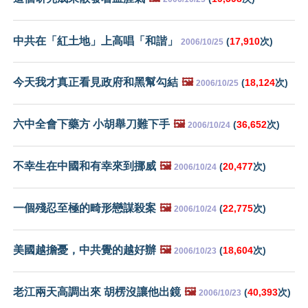
中共在「紅土地」上高唱「和諧」
(
17,910
次)
2006/10/25
今天我才真正看見政府和黑幫勾結
🖼️
(
18,124
次)
2006/10/25
六中全會下藥方 小胡舉刀難下手
🖼️
(
36,652
次)
2006/10/24
不幸生在中國和有幸來到挪威
🖼️
(
20,477
次)
2006/10/24
一個殘忍至極的畸形戀謀殺案
🖼️
(
22,775
次)
2006/10/24
美國越擔憂，中共覺的越好辦
🖼️
(
18,604
次)
2006/10/23
老江兩天高調出來 胡楞沒讓他出鏡
🖼️
(
40,393
次)
2006/10/23