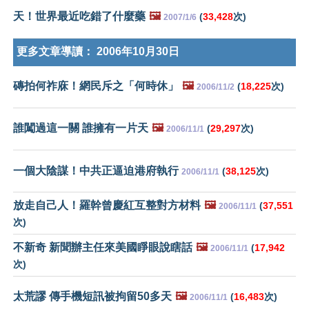
天！世界最近吃錯了什麼藥
🖼️
(
33,428
次)
2007/1/6
更多文章導讀：
2006年10月30日
磚拍何祚庥！網民斥之「何時休」
🖼️
(
18,225
次)
2006/11/2
誰闖過這一關 誰擁有一片天
🖼️
(
29,297
次)
2006/11/1
一個大陰謀！中共正逼迫港府執行
(
38,125
次)
2006/11/1
放走自己人！羅幹曾慶紅互整對方材料
🖼️
(
37,551
2006/11/1
次)
不新奇 新聞辦主任來美國睜眼說瞎話
🖼️
(
17,942
2006/11/1
次)
太荒謬 傳手機短訊被拘留50多天
🖼️
(
16,483
次)
2006/11/1