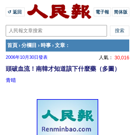
↺ 返回 
電子報
简体版
首頁
分欄目
時事
文章
›
›
›
：
2006年10月30日
發表
人氣：
30,016
頭破血流！南韓才知道該下什麼藥（多圖）
青晴