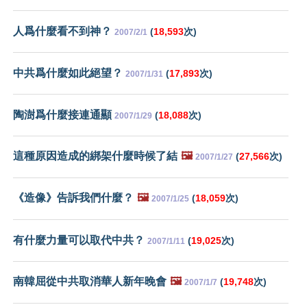
人爲什麼看不到神？
(
18,593
次)
2007/2/1
中共爲什麼如此絕望？
(
17,893
次)
2007/1/31
陶澍爲什麼接連通顯
(
18,088
次)
2007/1/29
這種原因造成的綁架什麼時候了結
🖼️
(
27,566
次)
2007/1/27
《造像》告訴我們什麼？
🖼️
(
18,059
次)
2007/1/25
有什麼力量可以取代中共？
(
19,025
次)
2007/1/11
南韓屈從中共取消華人新年晚會
🖼️
(
19,748
次)
2007/1/7