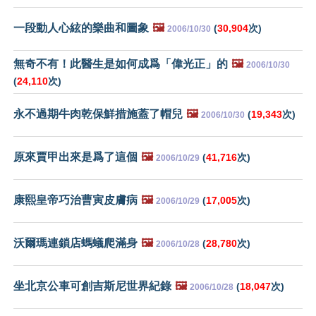
一段動人心絃的樂曲和圖象
🖼️
(
30,904
次)
2006/10/30
無奇不有！此醫生是如何成爲「偉光正」的
🖼️
2006/10/30
(
24,110
次)
永不過期牛肉乾保鮮措施蓋了帽兒
🖼️
(
19,343
次)
2006/10/30
原來賈甲出來是爲了這個
🖼️
(
41,716
次)
2006/10/29
康熙皇帝巧治曹寅皮膚病
🖼️
(
17,005
次)
2006/10/29
沃爾瑪連鎖店螞蟻爬滿身
🖼️
(
28,780
次)
2006/10/28
坐北京公車可創吉斯尼世界紀錄
🖼️
(
18,047
次)
2006/10/28