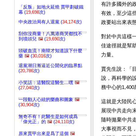
有許多國外的
「反叛」如地火延燒 賈甲劃破鐵
幕 (
19,698
次)
有效，至少這
中央政治局有人退黨 (
34,174
次)
政要站出來表
刮你沒商量！八萬港商哭都找不
對於中共這樣
到墳頭兒
🖼️
(
19,690
次)
佳途徑就是幫
頭破血流！南韓才知道該下什麼
力量。
藥
🖼️
(
30,016
次)
退黨潮日漸逼近公開化的臨界點
賈先生說：「
(
20,786
次)
說，再科學的
小笑話：這醫院這醫生…嘿
🖼️
務中心的1,4
(
27,040
次)
一段動人心絃的樂曲和圖象
🖼️
這就是大陸民
(
30,904
次)
展現中共走向
無奇不有！此醫生是如何成爲
隨時拋棄中共
「偉光正」的
🖼️
(
24,110
次)
大事視而不見
原來賈甲出來是爲了這個
🖼️