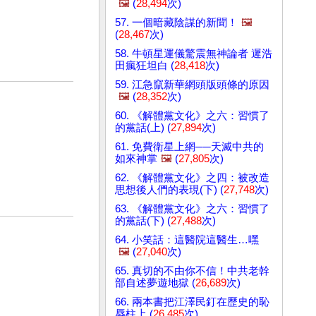
🖼️
(
28,494
次)
57. 一個暗藏陰謀的新聞！
🖼️
(
28,467
次)
58. 牛頓星運儀驚震無神論者 遲浩
田瘋狂坦白 (
28,418
次)
59. 江急竄新華網頭版頭條的原因
🖼️
(
28,352
次)
60. 《解體黨文化》之六：習慣了
的黨話(上) (
27,894
次)
61. 免費衛星上網──天滅中共的
如來神掌
🖼️
(
27,805
次)
62. 《解體黨文化》之四：被改造
思想後人們的表現(下) (
27,748
次)
63. 《解體黨文化》之六：習慣了
的黨話(下) (
27,488
次)
64. 小笑話：這醫院這醫生…嘿
🖼️
(
27,040
次)
65. 真切的不由你不信！中共老幹
部自述夢遊地獄 (
26,689
次)
66. 兩本書把江澤民釘在歷史的恥
辱柱上 (
26,485
次)