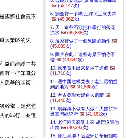
5. 曾慶紅耍陰謀 黃菊威脅胡錦濤
🖼️
(
53,147
次)
6. 劉金寶一多嘴 江澤民近來失常
是國際社會義不
🖼️
(
49,362
次)
7. 天！這些石頭把科學打的落花
流水
🖼️
(
45,888
次)
重大策略的失
8. 溫家寶做了一個果斷的動作
🖼️
(
45,089
次)
9. 圖片在此！這些奇景不怕你不
信
🖼️
(
43,644
次)
利益而維護中共
10. 原來賈甲出來是爲了這個
🖼️
實有一些知識分
(
41,716
次)
11. 選中國超模竟去了老江最怕提
人羨慕的頭銜、
到的地方
🖼️
(
41,588
次)
12. 考古發現女媧造人遺蹟
🖼️
(
41,440
次)
廳級幹部，定然也
13. 胡錦濤不做有人做！大餡餅掉
進臺灣總統府
🖼️
(
41,162
次)
共的罪行，並選
14. 老江兩天高調出來 胡楞沒讓他
出鏡
🖼️
(
40,393
次)
15. 捧江臭腳！這些宋姘華府個唱