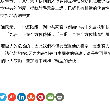
人以羣分」，賈甲先生接觸的人很多都是和他有類似經歷或地
衆對中共的態度，從統計學意義上講，已經具有相當的代表性
在大批地告別中共。
普通民衆、「中產階級」到中共高官（例如中共中央黨校和核
），「九評」正在全方位傳播，「三退」也在全方位地進行着
冒着巨大的危險的，因此我們不僅要聲援他的義舉，更要努力
事，讓他能夠在5天之內得到去自由國家的簽證，這是對賈甲
士的巨大鼓勵，並加速中國和平轉型的步伐。
ww.renminbao.com/rmb/articles/2006/10/30/42088b.html