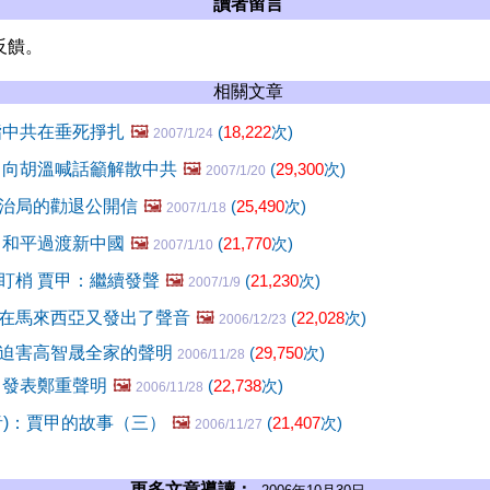
讀者留言
反饋。
相關文章
指中共在垂死掙扎
🖼️
(
18,222
次)
2007/1/24
 向胡溫喊話籲解散中共
🖼️
(
29,300
次)
2007/1/20
治局的勸退公開信
🖼️
(
25,490
次)
2007/1/18
 和平過渡新中國
🖼️
(
21,770
次)
2007/1/10
盯梢 賈甲：繼續發聲
🖼️
(
21,230
次)
2007/1/9
在馬來西亞又發出了聲音
🖼️
(
22,028
次)
2006/12/23
迫害高智晟全家的聲明
(
29,750
次)
2006/11/28
甲發表鄭重聲明
🖼️
(
22,738
次)
2006/11/28
音)：賈甲的故事（三）
🖼️
(
21,407
次)
2006/11/27
更多文章導讀：