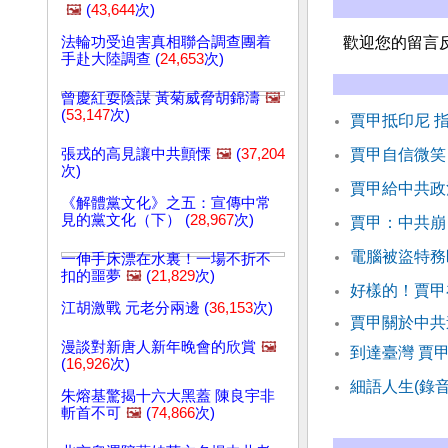
🖼️
(
43,644
次)
法輪功受迫害真相聯合調查團着
歡迎您的留言
手赴大陸調查 (
24,653
次)
曾慶紅耍陰謀 黃菊威脅胡錦濤
🖼️
(
53,147
次)
賈甲抵印尼 
張戎的高見讓中共顫慄
🖼️
(
37,204
賈甲自信微笑
次)
賈甲給中共政
《解體黨文化》之五：宣傳中常
見的黨文化（下） (
28,967
次)
賈甲：中共崩
電腦被盜特務
一伸手床漂在水裏！一場不折不
扣的噩夢
🖼️
(
21,829
次)
好樣的！賈甲
江胡激戰 元老分兩邊 (
36,153
次)
賈甲關於中共
漫談對新唐人新年晚會的欣賞
🖼️
到達臺灣 賈
(
16,926
次)
細語人生(錄
朱熔基驚揭十六大黑蓋 陳良宇非
斬首不可
🖼️
(
74,866
次)