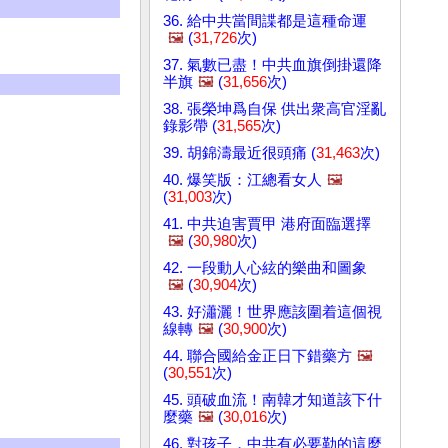
36. 給中共當間諜都是這種命運
🖼️
(
31,726
次)
37. 氣數已盡！中共血旗倒掛還降
半旗
🖼️
(
31,656
次)
38. 張榮坤爲自保 供出衆高官淫亂
錄影帶 (
31,565
次)
39. 胡錦濤最近很頭痛 (
31,463
次)
40. 爆笑版：江總看女人
🖼️
(
31,003
次)
41. 中共迫害賈甲 港府面臨選擇
🖼️
(
30,980
次)
42. 一段動人心絃的樂曲和圖象
🖼️
(
30,904
次)
43. 好瀟灑！世界應該圍着這個視
線轉
🖼️
(
30,900
次)
44. 聯合國給金正日下錯藥方
🖼️
(
30,551
次)
45. 頭破血流！南韓才知道該下什
麼藥
🖼️
(
30,016
次)
46. 對孩子，中共有必要勒的這麼