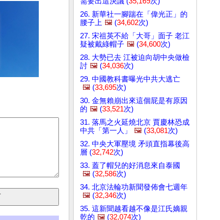
需要出這決議 (
35,169
次)
26. 新華社一腳踹在「偉光正」的
腰子上
🖼️
(
34,602
次)
27. 宋祖英不給「大哥」面子 老江
疑被戴綠帽子
🖼️
(
34,600
次)
28. 大勢已去 江被迫向胡中央做檢
討
🖼️
(
34,036
次)
29. 中國教科書曝光中共大逃亡
🖼️
(
33,695
次)
30. 金無賴崩出來這個屁是有原因
的
🖼️
(
33,521
次)
31. 落馬之火延燒北京 賈慶林恐成
中共「第一人」
🖼️
(
33,081
次)
32. 中央大軍壓境 矛頭直指幕後高
層 (
32,742
次)
33. 蓋了帽兒的好消息來自泰國
🖼️
(
32,586
次)
34. 北京法輪功新聞發佈會七週年
🖼️
(
32,346
次)
35. 這新聞越看越不像是江氏嫡親
乾的
🖼️
(
32,074
次)