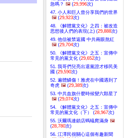
急嗎？
🖼️
(
29,996
次)
47. 小人和巨人曾分享我們的世界
🖼️
(
29,923
次)
48. 《解體黨文化》之四：被改造
思想後人們的表現(上) (
29,888
次)
49. 他信被禁返國 中共兩眼熬紅
🖼️
(
29,704
次)
50. 《解體黨文化》之五：宣傳中
常見的黨文化 (
29,652
次)
51. 我哥們兒亮出退黨證才移民美
國 (
29,590
次)
52. 遍體鱗傷！雅虎在中國遇到了
奇虎
🖼️
(
29,389
次)
53. 中共血旗什麼時候變六顆星了
🖼️
(
29,074
次)
54. 《解體黨文化》之五：宣傳中
常見的黨文化（下） (
28,967
次)
55. 沃爾瑪連鎖店螞蟻爬滿身
🖼️
(
28,780
次)
56. 江澤民很關心這個有趣新聞