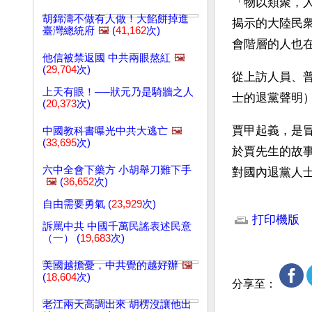
「物以類聚，
胡錦濤不做有人做！大餡餅掉進
揭示的大陸民
臺灣總統府
🖼️
(
41,162
次)
會階層的人也
他信被禁返國 中共兩眼熬紅
🖼️
(
29,704
次)
從上訪人員、
上天有眼！──狀元乃是騎牆之人
士的退黨聲明
(
20,373
次)
賈甲起義，是
中國教科書曝光中共大逃亡
🖼️
(
33,695
次)
於賈先生的故
六中全會下藥方 小胡舉刀難下手
對國內退黨人
🖼️
(
36,652
次)
文章網址: http://w
自由需要勇氣 (
23,929
次)
打印機版
訴罵中共 中國千萬民謠表述民意
（一） (
19,683
次)
美國越擔憂，中共覺的越好辦
🖼️
(
18,604
次)
分享至：
老江兩天高調出來 胡楞沒讓他出