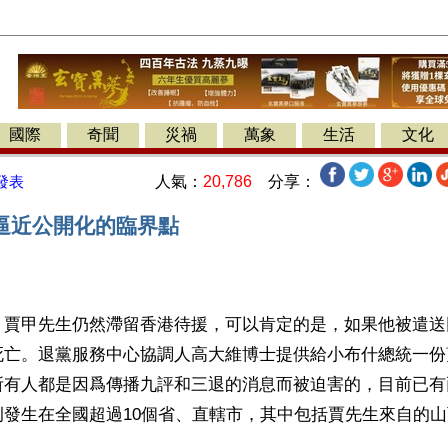
國際
奇聞
災禍
萬象
生活
文化
人氣：
20,786
分享：
發表
逼近公開化的臨界點
】賈甲先生仍然滯留香港待援，可以肯定的是，如果他被遣送
死亡。退黨服務中心協調人高大維博士提供給小布什總統一份
所有人都是因爲傳播九評和三退的消息而被迫害的，目前已有
例發生在全國超過10個省、直轄市，其中包括賈先生來自的