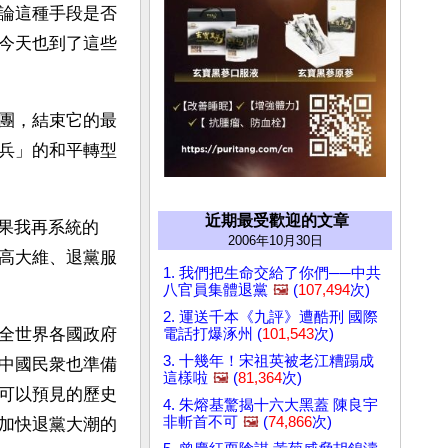
論這種手段是否
今天也到了這些
團，結束它的最
兵」的和平轉型
近期最受歡迎的文章
果我再系統的
2006年10月30日
高大維、退黨服
1. 我們把生命交給了你們──中共
八官員集體退黨
🖼️
(
107,494
次)
2. 運送千本《九評》遭酷刑 國際
全世界各國政府
電話打爆涿州 (
101,543
次)
3. 十幾年！宋祖英被老江糟蹋成
中國民衆也準備
這樣啦
🖼️
(
81,364
次)
可以預見的歷史
4. 朱熔基驚揭十六大黑蓋 陳良宇
非斬首不可
🖼️
(
74,866
次)
加快退黨大潮的