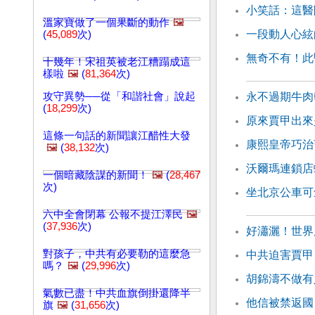
小笑話：這醫
溫家寶做了一個果斷的動作
🖼️
一段動人心絃
(
45,089
次)
無奇不有！此
十幾年！宋祖英被老江糟蹋成這
樣啦
🖼️
(
81,364
次)
攻守異勢──從「和諧社會」說起
永不過期牛肉
(
18,299
次)
原來賈甲出來
這條一句話的新聞讓江醋性大發
康熙皇帝巧治
🖼️
(
38,132
次)
沃爾瑪連鎖店
一個暗藏陰謀的新聞！
🖼️
(
28,467
次)
坐北京公車可
六中全會閉幕 公報不提江澤民
🖼️
(
37,936
次)
好瀟灑！世界
對孩子，中共有必要勒的這麼急
中共迫害賈甲
嗎？
🖼️
(
29,996
次)
胡錦濤不做有
氣數已盡！中共血旗倒掛還降半
他信被禁返國
旗
🖼️
(
31,656
次)