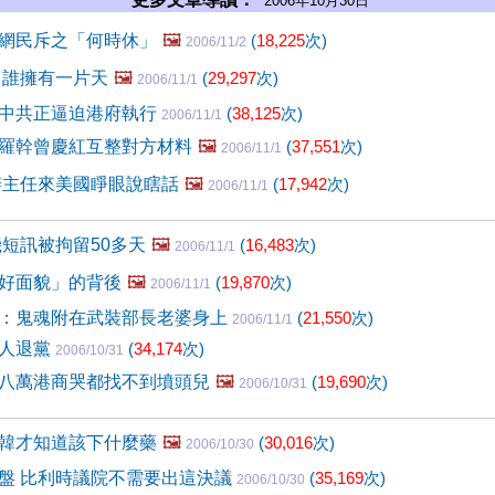
2006年10月30日
網民斥之「何時休」
🖼️
(
18,225
次)
2006/11/2
 誰擁有一片天
🖼️
(
29,297
次)
2006/11/1
中共正逼迫港府執行
(
38,125
次)
2006/11/1
羅幹曾慶紅互整對方材料
🖼️
(
37,551
次)
2006/11/1
辦主任來美國睜眼說瞎話
🖼️
(
17,942
次)
2006/11/1
機短訊被拘留50多天
🖼️
(
16,483
次)
2006/11/1
好面貌」的背後
🖼️
(
19,870
次)
2006/11/1
：鬼魂附在武裝部長老婆身上
(
21,550
次)
2006/11/1
有人退黨
(
34,174
次)
2006/10/31
八萬港商哭都找不到墳頭兒
🖼️
(
19,690
次)
2006/10/31
韓才知道該下什麼藥
🖼️
(
30,016
次)
2006/10/30
盤 比利時議院不需要出這決議
(
35,169
次)
2006/10/30