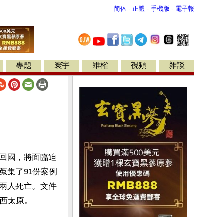
简体
-
正體
-
手機版
-
電子報
專題
寰宇
維權
視頻
雜談
回國，將面臨迫
蒐集了91份案例
兩人死亡。文件
山西太原。