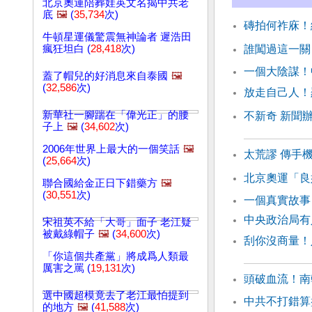
北京奧運陪葬娃英文名揭中共老
底
🖼️
(
35,734
次)
磚拍何祚庥！
牛頓星運儀驚震無神論者 遲浩田
瘋狂坦白 (
28,418
次)
誰闖過這一關
一個大陰謀！
蓋了帽兒的好消息來自泰國
🖼️
(
32,586
次)
放走自己人！
新華社一腳踹在「偉光正」的腰
不新奇 新聞
子上
🖼️
(
34,602
次)
2006年世界上最大的一個笑話
🖼️
太荒謬 傳手
(
25,664
次)
北京奧運「良
聯合國給金正日下錯藥方
🖼️
(
30,551
次)
一個真實故事
中央政治局
宋祖英不給「大哥」面子 老江疑
被戴綠帽子
🖼️
(
34,600
次)
刮你沒商量！
「你這個共產黨」將成爲人類最
厲害之罵 (
19,131
次)
頭破血流！南
選中國超模竟去了老江最怕提到
中共不打錯算
的地方
🖼️
(
41,588
次)