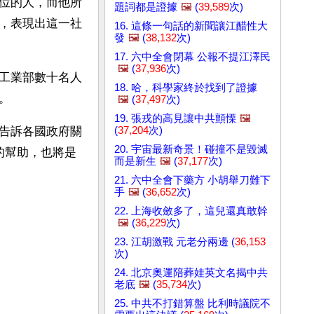
位的人，而他所
題詞都是證據
🖼️
(
39,589
次)
，表現出這一社
16. 這條一句話的新聞讓江醋性大
發
🖼️
(
38,132
次)
17. 六中全會閉幕 公報不提江澤民
🖼️
(
37,936
次)
工業部數十名人
18. 哈，科學家終於找到了證據
。
🖼️
(
37,497
次)
19. 張戎的高見讓中共顫慄
🖼️
(
37,204
次)
告訴各國政府關
20. 宇宙最新奇景！碰撞不是毀滅
的幫助，也將是
而是新生
🖼️
(
37,177
次)
21. 六中全會下藥方 小胡舉刀難下
手
🖼️
(
36,652
次)
22. 上海收斂多了，這兒還真敢幹
🖼️
(
36,229
次)
23. 江胡激戰 元老分兩邊 (
36,153
次)
24. 北京奧運陪葬娃英文名揭中共
老底
🖼️
(
35,734
次)
25. 中共不打錯算盤 比利時議院不