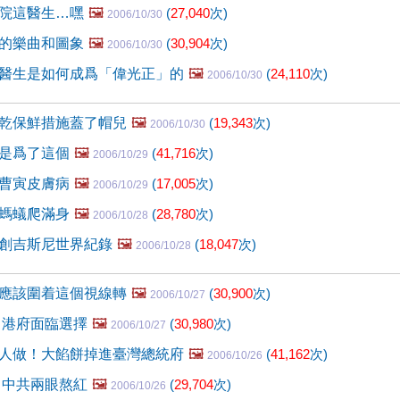
院這醫生…嘿
🖼️
(
27,040
次)
2006/10/30
的樂曲和圖象
🖼️
(
30,904
次)
2006/10/30
醫生是如何成爲「偉光正」的
🖼️
(
24,110
次)
2006/10/30
乾保鮮措施蓋了帽兒
🖼️
(
19,343
次)
2006/10/30
是爲了這個
🖼️
(
41,716
次)
2006/10/29
曹寅皮膚病
🖼️
(
17,005
次)
2006/10/29
螞蟻爬滿身
🖼️
(
28,780
次)
2006/10/28
創吉斯尼世界紀錄
🖼️
(
18,047
次)
2006/10/28
應該圍着這個視線轉
🖼️
(
30,900
次)
2006/10/27
 港府面臨選擇
🖼️
(
30,980
次)
2006/10/27
人做！大餡餅掉進臺灣總統府
🖼️
(
41,162
次)
2006/10/26
 中共兩眼熬紅
🖼️
(
29,704
次)
2006/10/26