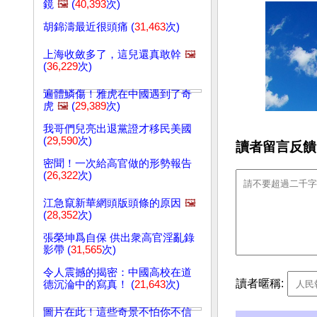
鏡
🖼️
(
40,393
次)
胡錦濤最近很頭痛 (
31,463
次)
上海收斂多了，這兒還真敢幹
🖼️
(
36,229
次)
遍體鱗傷！雅虎在中國遇到了奇
虎
🖼️
(
29,389
次)
我哥們兒亮出退黨證才移民美國
(
29,590
次)
讀者留言反饋
密聞！一次給高官做的形勢報告
(
26,322
次)
江急竄新華網頭版頭條的原因
🖼️
(
28,352
次)
張榮坤爲自保 供出衆高官淫亂錄
影帶 (
31,565
次)
令人震撼的揭密：中國高校在道
讀者暱稱:
德沉淪中的寫真！ (
21,643
次)
圖片在此！這些奇景不怕你不信