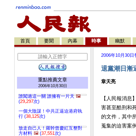
首頁
要聞
內幕
時事
幽默
2006年10月30日
退黨潮日漸
重點推薦文章
章天亮
2006年10月30日
誰闖過這一關 誰擁有一片天
🖼️
【人民報消息
(
29,297
次)
害甚至酷刑和
一個大陰謀！中共正逼迫港府執
行 (
38,125
次)
的文件，其中
蒐集的迫害案
放走自己人！羅幹曾慶紅互整對
方材料
🖼️
(
37,551
次)