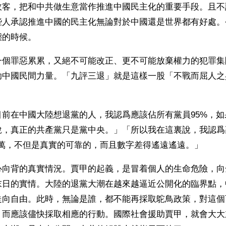
政客，把和中共做生意當作推進中國民主化的重要手段。且不
些人承認推進中國的民主化無論對於中國還是世界都有好處。
態的時候。
一個罪惡累累，又絕不可能改正、更不可能放棄權力的犯罪集
助中國民間力量。「九評三退」就是這樣一股「不戰而屈人之
目前在中國大陸想退黨的人，我認爲應該佔所有黨員95%，如
說，真正的共產黨只是黨中央。」「所以我在這裏說，我認爲
00萬，不但是真實的可靠的，而且數字差得遙遠遙遠。」
心向背的真實情況。賈甲的起義，是冒着個人的生命危險，向
末日的實情。大陸的退黨大潮在越來越逼近公開化的臨界點，
走向自由。此時，無論是誰，都不能再採取鴕鳥政策，對這個
，而應該儘快採取相應的行動。國際社會援助賈甲，就會大大