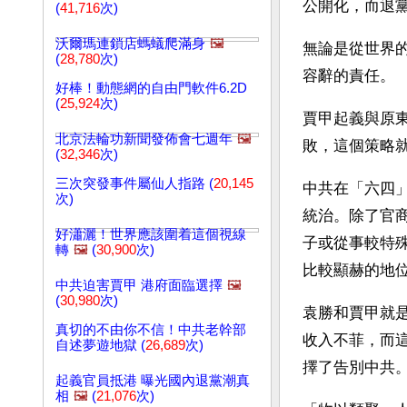
公開化，而退
(
41,716
次)
沃爾瑪連鎖店螞蟻爬滿身
🖼️
無論是從世界
(
28,780
次)
容辭的責任。
好棒！動態網的自由門軟件6.2D
(
25,924
次)
賈甲起義與原
北京法輪功新聞發佈會七週年
🖼️
敗，這個策略
(
32,346
次)
三次突發事件屬仙人指路 (
20,145
中共在「六四
次)
統治。除了官
好瀟灑！世界應該圍着這個視線
子或從事較特
轉
🖼️
(
30,900
次)
比較顯赫的地
中共迫害賈甲 港府面臨選擇
🖼️
(
30,980
次)
袁勝和賈甲就
真切的不由你不信！中共老幹部
收入不菲，而
自述夢遊地獄 (
26,689
次)
擇了告別中共
起義官員抵港 曝光國內退黨潮真
相
🖼️
(
21,076
次)