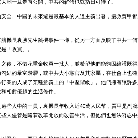
黨大潮一旦走向公開，中共的解體也就指日可待了。
的安全、中國的未來還是最基本的人道主義出發，援救賈甲都
東航機長袁勝先生跳機事件一樣，從另一方面反映了中共一個
就是「收買」。
」之後，不惜花重金收買一批人，並希望他們能夠因維護既得
商勾結的暴富階層，或中共大小黨官及其家屬，在社會上也確
殊行業的人成了某種意義上的「中產階級」。他們擁有讓許多
位和相對優越的生活條件。
是這些人中的一員，袁機長年收入近40萬人民幣，賈甲是副
這些人儘管是隨着改革開放而改善生活，但他們也無法容忍中
。