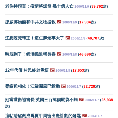
老住持預言：疫情將爆發 幾十億人亡
(
39,762
次)
2006/11/9
挪威博物館和中共文物搜救
🖼️
(
17,934
次)
2006/11/9
江想咬死韓正！這仨麻煩事大了
🖼️
(
46,707
次)
2006/11/8
時辰到了！錦濤繞道斬長春
🖼️
(
46,696
次)
2006/11/8
12年代價 村民終於覺悟
🖼️
(
17,653
次)
2006/11/8
脣齒難相依！江齒漏風已鬆動
🖼️
(
32,728
次)
2006/11/7
她當世衛祕書長 英國三百萬個屍袋不夠
🖼️
(
25,938
2006/11/7
次)
這帖清醒劑成爲賈甲周密出走計劃的鑰匙
🖼️
2006/11/7