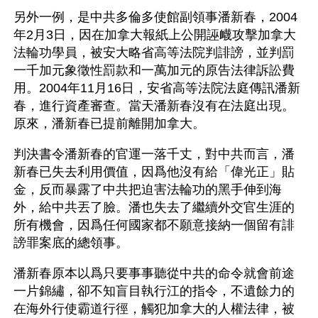
另外一例，是中共多倫多使館副領事潘新春，2004
年2月3日，因在加拿大報紙上公開誣衊攻擊加拿大
法輪功學員，被安大略省高等法院判誹謗，並判罰
一千加元象徵性罰款和一萬加元的原告法律訴訟費
用。2004年11月16日，安省高等法院法庭傳訊潘新
春，進行資產審查。當天潘新春沒有在法庭出現。
原來，潘新春已提前離開加拿大。
判決書令潘新春的官運一落千丈，對中共而言，潘
新春已失去利用價值，因爲他沒有給「偉光正」貼
金，反而暴露了中共把迫害法輪功的黑手伸到海
外，給中共丟了臉。潘也失去了繼續外交官生涯的
所有機會，因爲任何國家都不願意接納一個留有誹
謗罪案底的總領事。
潘新春原本以爲只要事事聽從中共的命令就會前途
一片錦繡，卻不知盲目執行江的指令，不遺餘力的
在海外行使霸道行徑，觸犯加拿大的人權法律，被