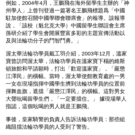
例如，2004年4月，王鵬飛在海外留學生主辦的「神
州學人」上曾刊登過一篇署名王鵬飛標題爲「中國
駐加使館召開中國學聯會聯席會」的報導。該報導
說，「該校（魁北克大學）中國留學生聯誼會主席
孫研介紹了學生會開展豐富多彩的主題宣傳活動以
及與法輪功分子的鬥智鬥勇。」
渥太華法輪功學員戴工羽介紹，2003年12月，溫家
寶曾訪問渥太華，法輪功學員在溫家寶下榻的維斯
頓旅館和平請願時，打出「歡迎溫家寶」，「嚴懲
江澤民」的橫幅。當時，渥太華使館教育處的一男
一女在現場指揮中國學生擠到法輪功學員的位置前
揮舞血旗，遮擋「嚴懲江澤民」的橫幅。這對男女
大聲吆喝留學生們，「一定要擋住。」 據現場華人
指認，這個吆喝的男人就是王鵬飛。
事後，皇家騎警的負責人告訴法輪功學員：那些組
織阻擋法輪功學員的人受到了警告。