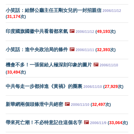
小笑話：給辦公廳主任王剛女兒的一封招親信
2006/11/12
(
31,174
次)
印度國旗國徽中共看着都來氣
🖼️
(
49,193
次)
2006/11/12
小笑話：進中央政治局的條件
🖼️
(
32,393
次)
2006/11/11
機會不多！一張留給人極深刻印象的圖片
🖼️
2006/11/10
(
33,494
次)
中共每走一步都掉進《黃禍》的圈裏
(
27,929
次)
2006/11/10
新華網兩個頭條泄中共絕密
🖼️
(
32,497
次)
2006/11/10
帶來死亡潮！不必特意記住這個名字
🖼️
(
33,064
次)
2006/11/9