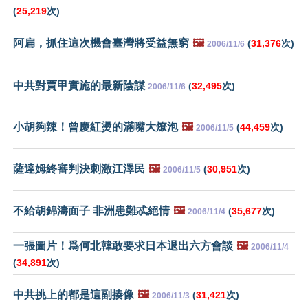
(
25,219
次)
阿扁，抓住這次機會臺灣將受益無窮
🖼️
(
31,376
次)
2006/11/6
中共對賈甲實施的最新陰謀
(
32,495
次)
2006/11/6
小胡夠辣！曾慶紅燙的滿嘴大燎泡
🖼️
(
44,459
次)
2006/11/5
薩達姆終審判決刺激江澤民
🖼️
(
30,951
次)
2006/11/5
不給胡錦濤面子 非洲患難忒絕情
🖼️
(
35,677
次)
2006/11/4
一張圖片！爲何北韓敢要求日本退出六方會談
🖼️
2006/11/4
(
34,891
次)
中共挑上的都是這副揍像
🖼️
(
31,421
次)
2006/11/3