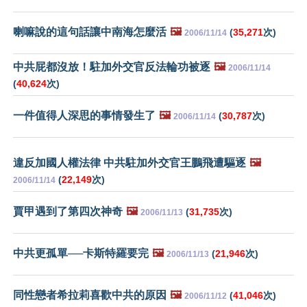
喇嘛說的這句話讓中南海怎麼活
🖼️
(
35,271
次)
2006/11/14
中共屁都沒放！駐加外交官反法輪功被逐
🖼️
2006/11/14
(
40,624
次)
一件值得人深思的事情發生了
🖼️
(
30,787
次)
2006/11/14
違反加國人權法律 中共駐加外交官王鵬飛遭驅逐
🖼️
(
22,149
次)
2006/11/14
賈甲遇到了第四次神奇
🖼️
(
31,735
次)
2006/11/13
中共更孤單──卡斯特羅要完
🖼️
(
21,946
次)
2006/11/13
同性戀者希拉莉喜歡中共的原因
🖼️
(
41,046
次)
2006/11/12