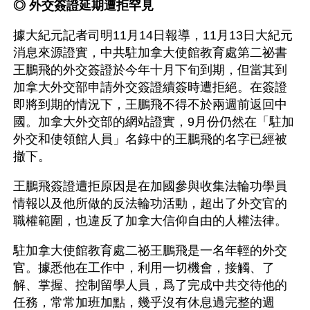
◎ 外交簽證延期遭拒罕見
據大紀元記者司明11月14日報導，11月13日大紀元
消息來源證實，中共駐加拿大使館教育處第二祕書
王鵬飛的外交簽證於今年十月下旬到期，但當其到
加拿大外交部申請外交簽證續簽時遭拒絕。在簽證
即將到期的情況下，王鵬飛不得不於兩週前返回中
國。加拿大外交部的網站證實，9月份仍然在「駐加
外交和使領館人員」名錄中的王鵬飛的名字已經被
撤下。
王鵬飛簽證遭拒原因是在加國參與收集法輪功學員
情報以及他所做的反法輪功活動，超出了外交官的
職權範圍，也違反了加拿大信仰自由的人權法律。
駐加拿大使館教育處二祕王鵬飛是一名年輕的外交
官。據悉他在工作中，利用一切機會，接觸、了
解、掌握、控制留學人員，爲了完成中共交待他的
任務，常常加班加點，幾乎沒有休息過完整的週