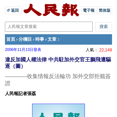
↺ 返回 
電子報
简体版
首頁
分欄目
時事
文章
›
›
›
：
2006年11月13日
發表
人氣：
22,149
違反加國人權法律 中共駐加外交官王鵬飛遭驅
逐（圖）
————收集情報反法輪功 加外交部拒籤簽
證
人民報記者張荔