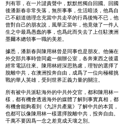
判有罪，在一片譴責聲中，默默然獨自回國。回國
後潘新春非常失落，無所事事，生活暗淡，他爲自
己不顧道德理念充當中共走卒的行爲後悔不已，他
曾對自己的朋友說，風華正當年，他竟做了一件人
生之中最爲愚蠢的事，也爲此而失去了上任駐澳洲
墨爾本總領事一職的美差。
據悉，潘新春與陳用林曾是同事也是朋友。他倆在
外交部共事時曾同處一個辦公室，各奔東西之後還
經常電話往來。陳用林經深思熟慮，理智的選擇了
脫離中共，在澳洲投奔自由，成爲了一位向極權挑
戰的華人英雄，受到世界正義力量的關注。
所有被中共派駐海外的中共外交官，都和陳用林一
樣，都有機會透過海外的媒體了解到事實真相，都
有機會能夠看到《九評共產黨》了解中共的本質，
也都可以像陳用林一樣選擇脫離中共，投奔自由。
千萬不要因爲一念之差竟成天壤之別。