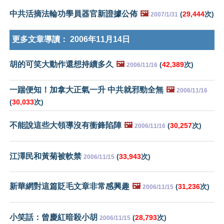
中共活摘法輪功學員器官新證據公佈
🖼️
(
29,444
次)
2007/1/31
更多文章導讀：
2006年11月14日
胡的可笑大動作還想持續多久
🖼️
(
42,389
次)
2006/11/16
一踹便知！加拿大正氣一升 中共就邪勁全無
🖼️
2006/11/16
(
30,033
次)
不能說這些大領導沒有衝鋒陷陣
🖼️
(
30,257
次)
2006/11/16
江澤民和黃菊被軟禁
(
33,943
次)
2006/11/15
新華網對這篇貶毛文章非常感興趣
🖼️
(
31,236
次)
2006/11/15
小笑話：曾慶紅暗殺小胡
(
28,793
次)
2006/11/15