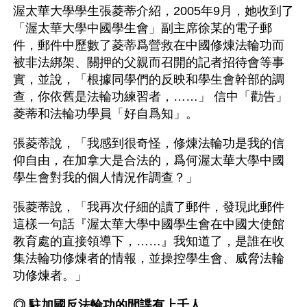
渥太華大學學生張菱蒂介紹，2005年9月，她收到了
「渥太華大學中國學生會」副主席徐某的電子郵
件，郵件中歷數了菱蒂爲營救在中國修煉法輪功而
被非法綁架、關押的父親而召開的記者招待會等事
實，並說，「根據同學們的反映和學生會幹部的調
查，你依舊是法輪功練習者，……」 信中「勸告」
菱蒂和法輪功學員「好自爲知」。
張菱蒂說，「我感到很奇怪，修煉法輪功是我的信
仰自由，在加拿大是合法的，爲何渥太華大學中國
學生會對我的個人情況作調查？」
張菱蒂說，「我再次仔細的讀了郵件，發現此郵件
這樣一句話『渥太華大學中國學生會在中國大使館
教育處的直接領導下，……』我知道了，是誰在收
集法輪功修煉者的情報，並操控學生會、威脅法輪
功修煉者。」
◎ 駐加國反法輪功的間諜有上千人