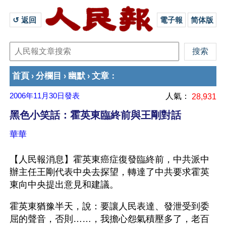
↺ 返回 
電子報
简体版
首頁
分欄目
幽默
文章
›
›
›
：
2006年11月30日
發表
人氣：
28,931
黑色小笑話：霍英東臨終前與王剛對話
華華
【人民報消息】霍英東癌症復發臨終前，中共派中
辦主任王剛代表中央去探望，轉達了中共要求霍英
東向中央提出意見和建議。
霍英東猶豫半天，說：要讓人民表達、發泄受到委
屈的聲音，否則……，我擔心怨氣積壓多了，老百