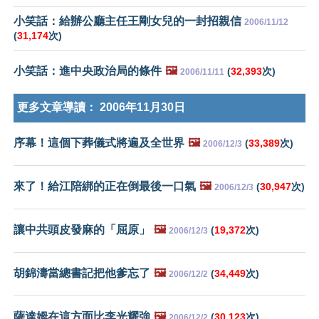
小笑話：給辦公廳主任王剛女兒的一封招親信
2006/11/12
(
31,174
次)
小笑話：進中央政治局的條件
🖼️
(
32,393
次)
2006/11/11
更多文章導讀：
2006年11月30日
序幕！這個下葬儀式將遍及全世界
🖼️
(
33,389
次)
2006/12/3
來了！給江陪綁的正在倒最後一口氣
🖼️
(
30,947
次)
2006/12/3
讓中共頭皮發麻的「屈原」
🖼️
(
19,372
次)
2006/12/3
胡錦濤當總書記把他爹忘了
🖼️
(
34,449
次)
2006/12/2
薩達姆在這方面比李光耀強
🖼️
(
30,123
次)
2006/12/2