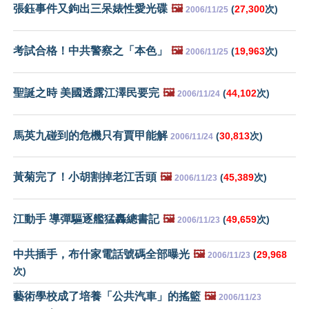
張鈺事件又鉤出三呆婊性愛光碟
🖼️
(
27,300
次)
2006/11/25
考試合格！中共警察之「本色」
🖼️
(
19,963
次)
2006/11/25
聖誕之時 美國透露江澤民要完
🖼️
(
44,102
次)
2006/11/24
馬英九碰到的危機只有賈甲能解
(
30,813
次)
2006/11/24
黃菊完了！小胡割掉老江舌頭
🖼️
(
45,389
次)
2006/11/23
江動手 導彈驅逐艦猛轟總書記
🖼️
(
49,659
次)
2006/11/23
中共插手，布什家電話號碼全部曝光
🖼️
(
29,968
2006/11/23
次)
藝術學校成了培養「公共汽車」的搖籃
🖼️
2006/11/23