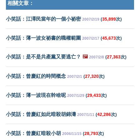
相關文章：
小笑話：江澤民當年的一個小祕密
(
35,899
次)
2007/2/19
小笑話：薄一波女祕書的職權範圍
(
45,673
次)
2007/2/17
小笑話：是不是共產黨又要逃亡？
🖼️
(
27,363
次)
2007/2/8
小笑話：曾慶紅的時間概念
(
27,320
次)
2007/2/1
小笑話：薄一波現在幹啥呢
(
29,433
次)
2007/1/29
小笑話：曾慶紅如此暗殺胡錦濤
(
42,286
次)
2007/1/11
小笑話：曾慶紅暗殺小胡
(
28,793
次)
2006/11/15