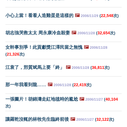
小心上當！看看人造雞蛋是這樣的
🖼️
(
22,548
次)
2006/11/29
胡志強哭救太太 周永康冷血殺妻
🖼️
(
32,654
次)
2006/11/28
女幹事別爭！此貢獻獎江澤民當之無愧
🖼️
2006/11/28
(
21,326
次)
江衰了，邢質斌馬上要「終」
🖼️
(
36,811
次)
2006/11/28
那一年我看到龍……
🖼️
(
22,419
次)
2006/11/28
一張圖片！胡錦濤走紅地毯時的尷尬
🖼️
(
40,104
2006/11/27
次)
讓羅乾沒輒的林牧先生臨終前後
🖼️
(
32,122
次)
2006/11/27