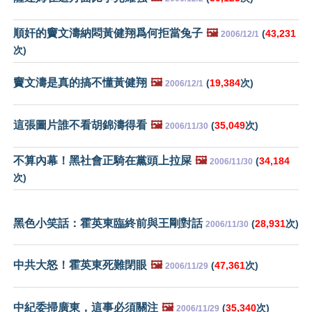
順奸的竇文濤納悶黃健翔爲何拒當兔子
🖼️
(
43,231
2006/12/1
次)
竇文濤是真的搞不懂黃健翔
🖼️
(
19,384
次)
2006/12/1
這張圖片誰不看胡錦濤得看
🖼️
(
35,049
次)
2006/11/30
不算內幕！黑社會正騎在黨頭上拉屎
🖼️
(
34,184
2006/11/30
次)
黑色小笑話：霍英東臨終前與王剛對話
(
28,931
次)
2006/11/30
中共大怒！霍英東死難閉眼
🖼️
(
47,361
次)
2006/11/29
中紀委掃廣東，這事必須關注
🖼️
(
35,340
次)
2006/11/29