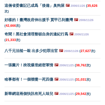
這倆省委書記已成爲「後備」臭狗屎
🖼️
(
35,626
2006/11/26
次)
好樣的！臺灣政府伸出援手 賈甲己到臺灣
🖼️
2006/11/26
(
42,666
次)
奇聞！黑社會清理整頓自身的違紀行爲
🖼️
2006/11/26
(
21,333
次)
八千元法槌一敲 出多少犯罪法官
🖼️
(
27,627
次)
2006/11/26
一張圖片！殃視爆泄絕密軍情
🖼️
(
38,762
次)
2006/11/25
啥事都有！一個噴嚏一死四傷
🖼️
(
31,031
次)
2006/11/25
新華網這兩個快訊有死人味兒
🖼️
(
29,542
次)
2006/11/25