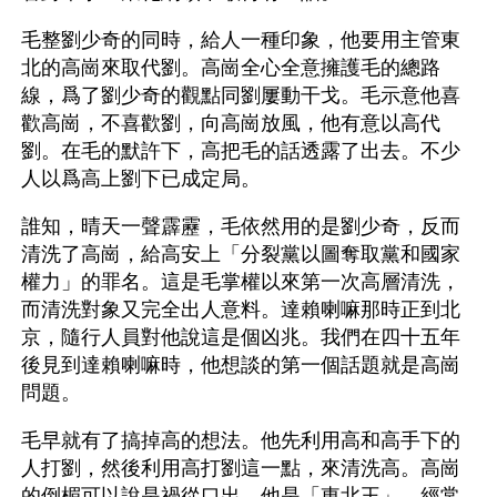
毛整劉少奇的同時，給人一種印象，他要用主管東
北的高崗來取代劉。高崗全心全意擁護毛的總路
線，爲了劉少奇的觀點同劉屢動干戈。毛示意他喜
歡高崗，不喜歡劉，向高崗放風，他有意以高代
劉。在毛的默許下，高把毛的話透露了出去。不少
人以爲高上劉下已成定局。
誰知，晴天一聲霹靂，毛依然用的是劉少奇，反而
清洗了高崗，給高安上「分裂黨以圖奪取黨和國家
權力」的罪名。這是毛掌權以來第一次高層清洗，
而清洗對象又完全出人意料。達賴喇嘛那時正到北
京，隨行人員對他說這是個凶兆。我們在四十五年
後見到達賴喇嘛時，他想談的第一個話題就是高崗
問題。
毛早就有了搞掉高的想法。他先利用高和高手下的
人打劉，然後利用高打劉這一點，來清洗高。高崗
的倒楣可以說是禍從口出。他是「東北王」，經常