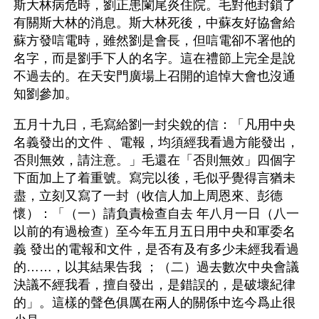
斯大林病危時，劉正患闌尾炎住院。毛對他封鎖了
有關斯大林的消息。斯大林死後，中蘇友好協會給
蘇方發唁電時，雖然劉是會長，但唁電卻不署他的
名字，而是劉手下人的名字。這在禮節上完全是說
不過去的。在天安門廣場上召開的追悼大會也沒通
知劉參加。
五月十九日，毛寫給劉一封尖銳的信：「凡用中央
名義發出的文件 、電報，均須經我看過方能發出，
否則無效，請注意。」毛還在「否則無效」四個字
下面加上了着重號。寫完以後，毛似乎覺得言猶未
盡，立刻又寫了一封（收信人加上周恩來、彭德
懷）：「（一）請負責檢查自去 年八月一日（八一
以前的有過檢查）至今年五月五日用中央和軍委名
義 發出的電報和文件，是否有及有多少未經我看過
的……，以其結果告我 ；（二）過去數次中央會議
決議不經我看，擅自發出，是錯誤的，是破壞紀律
的」。這樣的聲色俱厲在兩人的關係中迄今爲止很