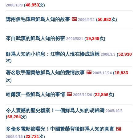
(
48,953
次)
2006/10/8
講兩個毛澤東鮮爲人知的故事
🖼️
(
50,882
次)
2006/9/21
來自武漢的鮮爲人知的祕密
(
19,349
次)
2006/5/21
鮮爲人知的小消息：江辦的人現在慘成這樣
(
52,930
2006/3/3
次)
著名歌手關貴敏鮮爲人知的愛情故事
🖼️
(
19,533
2005/12/24
次)
哈爾濱一些鮮爲人知的事情
🖼️
(
22,856
次)
2005/11/26
令人震撼的歷史檔案！一個鮮爲人知的胡錦濤
2005/10/3
(
68,294
次)
多倫多電影節曝光！中國繁榮背後鮮爲人知的真實
🖼️
(
23,721
次)
2005/9/16