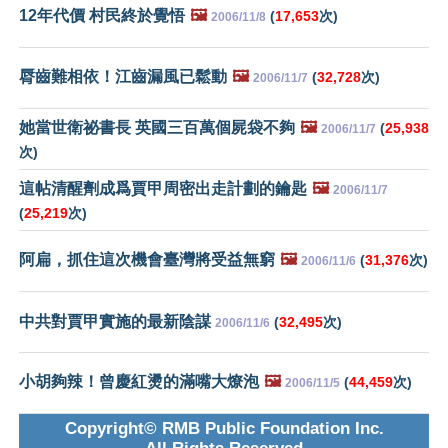
12年代價 村民終於覺悟
🖼️
(
17,653
次)
2006/11/8
脣齒難相依！江齒漏風已鬆動
🖼️
(
32,728
次)
2006/11/7
她當世衛祕書長 英國三百萬個屍袋不夠
🖼️
(
25,938
2006/11/7
次)
這帖清醒劑成爲賈甲周密出走計劃的鑰匙
🖼️
2006/11/7
(
25,219
次)
阿扁，抓住這次機會臺灣將受益無窮
🖼️
(
31,376
次)
2006/11/6
中共對賈甲實施的最新陰謀
(
32,495
次)
2006/11/6
小胡夠辣！曾慶紅燙的滿嘴大燎泡
🖼️
(
44,459
次)
2006/11/5
Copyright© RMB Public Foundation Inc.