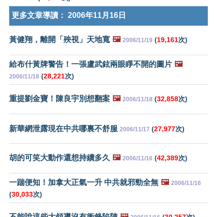
更多文章導讀：
2006年11月16日
黃健翔，離開「殃視」天地寬
🖼️
(
19,161
次)
2006/11/19
給布什黃牌警告！一張盧武鉉兩眼睜不開的圖片
🖼️
(
28,221
次)
2006/11/18
重提劉金寶！陳良宇別想翻案
🖼️
(
32,858
次)
2006/11/18
新華網泄露現在中共哪裏不舒服
(
27,977
次)
2006/11/17
胡的可笑大動作還想持續多久
🖼️
(
42,389
次)
2006/11/16
一踹便知！加拿大正氣一升 中共就邪勁全無
🖼️
2006/11/16
(
30,033
次)
不能說這些大領導沒有衝鋒陷陣
🖼️
(
30,257
次)