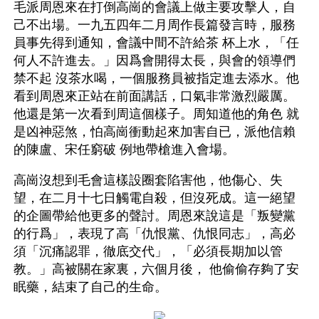
毛派周恩來在打倒高崗的會議上做主要攻擊人，自
己不出場。一九五四年二月周作長篇發言時，服務
員事先得到通知，會議中間不許給茶 杯上水，「任
何人不許進去。」因爲會開得太長，與會的領導們
禁不起 沒茶水喝，一個服務員被指定進去添水。他
看到周恩來正站在前面講話，口氣非常激烈嚴厲。
他還是第一次看到周這個樣子。周知道他的角色 就
是凶神惡煞，怕高崗衝動起來加害自已，派他信賴
的陳盧、宋任窮破 例地帶槍進入會場。
高崗沒想到毛會這樣設圈套陷害他，他傷心、失
望，在二月十七日觸電自殺，但沒死成。這一絕望
的企圖帶給他更多的聲討。周恩來說這是「叛變黨
的行爲」，表現了高「仇恨黨、仇恨同志」，高必
須「沉痛認罪，徹底交代」，「必須長期加以管
教。」高被關在家裏，六個月後， 他偷偷存夠了安
眠藥，結束了自己的生命。