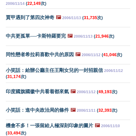
(
22,149
次)
2006/11/14
賈甲遇到了第四次神奇
🖼️
(
31,735
次)
2006/11/13
中共更孤單──卡斯特羅要完
🖼️
(
21,946
次)
2006/11/13
同性戀者希拉莉喜歡中共的原因
🖼️
(
41,046
次)
2006/11/12
小笑話：給辦公廳主任王剛女兒的一封招親信
2006/11/12
(
31,174
次)
印度國旗國徽中共看着都來氣
🖼️
(
49,193
次)
2006/11/12
小笑話：進中央政治局的條件
🖼️
(
32,393
次)
2006/11/11
機會不多！一張留給人極深刻印象的圖片
🖼️
2006/11/10
(
33,494
次)