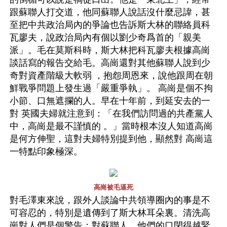
跟蘇聯人打交道，他同蘇聯人說話沒什麼忌諱，甚
至把中共政治局內的爭論也告訴斯大林的聯絡員科
瓦廖夫，說政治局內有個以劉少奇爲首的「親美
派」。毛在莫斯科時，斯大林把科瓦廖夫根據高崗 
談話寫的報告交給毛。高崗還對其他蘇聯人說到少
奇對資產階級大軟弱 ，抱怨周恩來，說他跟周在朝
鮮戰爭問題上發生過「嚴重爭執」。 高崗是個不拘
小節、口無遮攔的人。早在十年前，到延安去的一
對 英國夫婦就注意到：「在我們訪問過的共產黨人
中，高崗是最不謹慎的 。」當時根本沒人知道高崗
是何方伸聖，這對夫婦特別提到他，顯然對 高崗這
一特點印象極深。
高崗被毛逼死
對毛澤東來說，跟外人談論中共領導圈內的事是不
可容忍的，特別是遺傳到了斯大林耳朵裏。清洗高
崗對人們是個警告：對蘇聯人，他們的口閉得越緊