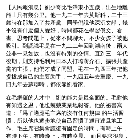
【人民報消息】劉少奇比毛澤東小五歲，出生地離
韶山只有幾公里。他一九二一年去莫斯科，二十三
歲時在那加入了共產黨。同學們說他深沉文靜，幾
乎沒有什麼個人愛好，時間都花在學習俄文、看
書、思考問題上，從來不閒聊天。不少女孩子被他
吸引。到認識毛是在一九二二年回到湖南後，兩人
並非一見如故，也沒有特別的交情。直到三十年代
後期，則支持毛利用日本人打垮蔣介石、擴張共產
黨的主張，他們才成了同盟。毛在一九四三年把他
提拔成自己的主要助手，一九四五年去重慶、一九
四九年去蘇聯時，都依靠劉看家。
在毛網羅的人才中，劉的能力是最全面的。毛對他
有知遇之恩，他也兢兢業業地報答。他的祕書寫
道：「爲了適應毛主席的沒有任何規律 的生活習
慣，所以他也逐步地使自己習慣了通宵達旦地工
作。毛主席召集會議復有固定的時間，有時上午，
有時下午，有時晚上，有時凌晨。 而且要求很急，