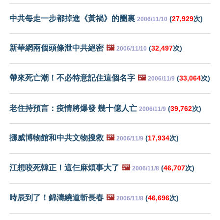
中共每走一步都掉進《黃禍》的圈裏
(
27,929
次)
2006/11/10
新華網兩個頭條泄中共絕密
🖼️
(
32,497
次)
2006/11/10
帶來死亡潮！不必特意記住這個名字
🖼️
(
33,064
次)
2006/11/9
老住持預言：疫情將爆發 幾十億人亡
(
39,762
次)
2006/11/9
挪威博物館和中共文物搜救
🖼️
(
17,934
次)
2006/11/9
江想咬死韓正！這仨麻煩事大了
🖼️
(
46,707
次)
2006/11/8
時辰到了！錦濤繞道斬長春
🖼️
(
46,696
次)
2006/11/8