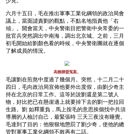
少見。
六月十五日，毛在推出軍事工業化綱領的政治局會
議上，當面譴責劉的觀點，不點名地指責他「右
傾」。開會當天，中央警衛目把警衛中央常委的一
批官兵突然調出中南海，調出北京城。之前，三月
初毛開始給劉顏色看的時候，中央警衛團就在逐個
了解成員的情況。
高饒聯盟冤案。
毛讓劉在煎熬中度過了幾個月。突然，十二月二十
四日，毛向政治局宣佈他要外出度假，由劉少奇主
持在北京的日常工作。這等於說劉還是第二號人
物，好比把已在懸崖邊上就要掉下去的劉一把拉回
生路。劉 如釋重負，馬上按毛的意思挨個找中共須
導層的人檢討自己，最緊張時 三天三夜沒有睡覺。
毛達到了目的：他狠狠地懲罰了劉少奇，使他的總
管對軍事工業化綱領不敢再有二話。