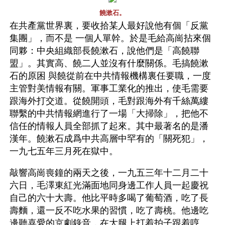
饒漱石。
在共產黨世界裏，要收拾某人最好說他有個「反黨
集團」，而不是 一個人單幹。於是毛給高崗拈來個
同夥：中央組織部長饒漱石，說他們是「高饒聯
盟」。其實高、饒二人並沒有什麼關係。毛搞饒漱
石的原困 與饒從前在中共情報機構裏任要職，一度
主管對美情報有關。軍事工業化的推出，使毛需要
跟海外打交道。從饒開頭，毛對跟海外有千絲萬縷 
聯繫的中共情報網進行了一場「大掃除」，把他不
信任的情報人員全部抓了起來。其中最著名的是潘
漢年。饒漱石成爲中共高層中罕有的「關死犯」，
一九七五年三月死在獄中。
敲響高崗喪鐘的兩天之後，一九五三年十二月二十
六日，毛澤東紅光滿面地同身邊工作人員一起慶祝
自己的六十大壽。他比平時多喝了葡萄酒，吃了長
壽麵，還一反不吃水果的習慣，吃了壽桃。他邊吃
邊聽喜愛的京劇錄音，在大腿上打着拍子跟着哼