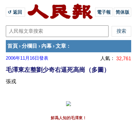
↺ 返回 
電子報
简体版
首頁
分欄目
內幕
文章
›
›
›
：
2006年11月16日
發表
人氣：
32,761
毛澤東左整劉少奇右逼死高崗（多圖）
張戎
鮮爲人知的毛澤東！