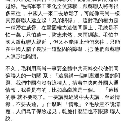
越好。毛搞軍事工業化全仗蘇聯，跟蘇聯人將有很
多來往 ，中國人一來二去放鬆了，可能像高崗一樣
真跟蘇聯人建立起「兄弟關係」。這對毛的權力是
一種潛在威脅。在鞏固權力這個問題上，毛總是不
怕一萬，只怕萬一，防患未然，未雨綢謀。毛怕中
國人跟蘇聯人親近 ，但又不能阻止他們來往，只能
在中國人腦子裏設一道堅固的障礙，把 他們跟蘇聯
人無形地隔開。
不久，毛利用高崗一事要全體中共高幹交代他們同
蘇聯人的一切關 系：「這裏講一個叫裏通外國的問
題。我們中國有沒有這種人，揹着中央向外國人通
情報，我看是有的，比如高崗就是一個。」「這樣
的事 就不要乾了。一要講就經過中央去講，至於情
報，不要去通。」什麼叫 「情報」？毛故意不說清
楚，人們爲了保險起見，乾脆什麼話也不跟蘇 聯人
說。