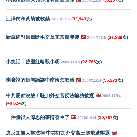
2006/11/16
江澤民和黃菊被軟禁
(
33,943
次)
2006/11/15
新華網對這篇貶毛文章非常感興趣
🖼️
(
31,236
次)
2006/11/15
小笑話：曾慶紅暗殺小胡
(
28,793
次)
2006/11/15
喇嘛說的這句話讓中南海怎麼活
🖼️
(
35,271
次)
2006/11/14
中共屁都沒放！駐加外交官反法輪功被逐
🖼️
2006/11/14
(
40,624
次)
一件值得人深思的事情發生了
🖼️
(
30,787
次)
2006/11/14
違反加國人權法律 中共駐加外交官王鵬飛遭驅逐
🖼️