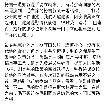
祕書一通知就是「現在就來』。有時少奇同志的汽
車還沒到，毛主席的祕書就又來電話催。……打時
少奇同志正在睡覺，我們叫醒他後，因安眠藥正在
起作用，他總是顯得很疲倦、很難受，這時， 他連
衛士抱好的濃茶也來不及喝一口，立刻驅車趕到毛
主席的住處。」
最令毛寬心的是，劉守口如瓶，謹慎小心，沒有取
代他的野心。但是，中共掌權後，毛劉之間產生了
嚴重的政策分歧，焦點是中國到底是 要不顧一切地
搞軍事工業，還是先發展民生經濟，提高人民生活
水準。劉是毛的政策的頭號執行人，毛得確保劉按
照他的意旨辦事。在多次對劉的觀點表示不滿之
後，毛感到他得給劉點「顏色」看看，使劉能對他
說一不二。毛的動作選擇在斯大林死亡之際。在這
之前，毛不想給在毛劉間製造嫌隙的大老闆以可乘
之機。