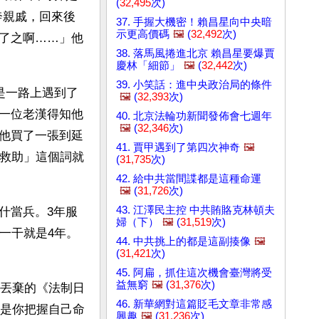
(
32,495
次)
奔親戚，回來後
37. 手握大機密！賴昌星向中央暗
示更高價碼
🖼️
(
32,492
次)
了之啊……」他
38. 落馬風捲進北京 賴昌星要爆賈
慶林「細節」
🖼️
(
32,442
次)
39. 小笑話：進中央政治局的條件
是一路上遇到了
🖼️
(
32,393
次)
一位老漢得知他
40. 北京法輪功新聞發佈會七週年
🖼️
(
32,346
次)
他買了一張到延
41. 賈甲遇到了第四次神奇
🖼️
「救助」這個詞就
(
31,735
次)
42. 給中共當間諜都是這種命運
🖼️
(
31,726
次)
43. 江澤民主控 中共賄賂克林頓夫
什當兵。3年服
婦（下）
🖼️
(
31,519
次)
一干就是4年。
44. 中共挑上的都是這副揍像
🖼️
(
31,421
次)
45. 阿扁，抓住這次機會臺灣將受
益無窮
🖼️
(
31,376
次)
人丟棄的《法制日
46. 新華網對這篇貶毛文章非常感
格是你把握自己命
興趣
🖼️
(
31,236
次)