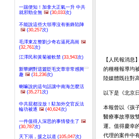
一踹便知！加拿大正氣一升 中共
就邪勁全無
🖼️
(
30,033
次)
不能說這些大領導沒有衝鋒陷陣
🖼️
(
30,257
次)
毛澤東左整劉少奇右逼死高崗
🖼️
(
32,761
次)
江澤民和黃菊被軟禁 (
33,943
次)
【人民報消息
的種種報導均
新華網對這篇貶毛文章非常感興
趣
🖼️
(
31,236
次)
陸媒體既往對
喇嘛說的這句話讓中南海怎麼活
🖼️
(
35,271
次)
以下是《北京日
中共屁都沒放！駐加外交官反法
本報曾以《孩
輪功被逐
🖼️
(
40,624
次)
醫療事故導致
一件值得人深思的事情發生了
🖼️
運。值得慶幸
(
30,787
次)
代理的案件中
天下溺，援之以道 (
105,047
次)