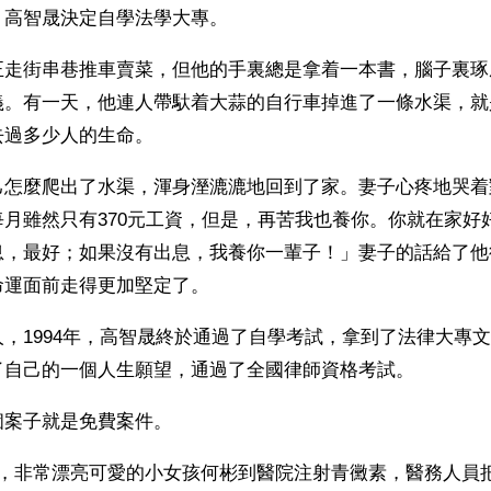
。高智晟決定自學法學大專。
正走街串巷推車賣菜，但他的手裏總是拿着一本書，腦子裏琢
義。有一天，他連人帶馱着大蒜的自行車掉進了一條水渠，就
去過多少人的生命。
己怎麼爬出了水渠，渾身溼漉漉地回到了家。妻子心疼地哭着
月雖然只有370元工資，但是，再苦我也養你。你就在家好
息，最好；如果沒有出息，我養你一輩子！」妻子的話給了他
命運面前走得更加堅定了。
，1994年，高智晟終於通過了自學考試，拿到了法律大專文
了自己的一個人生願望，通過了全國律師資格考試。
個案子就是免費案件。
日，非常漂亮可愛的小女孩何彬到醫院注射青黴素，醫務人員