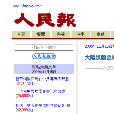
首頁
要聞
內幕
時事
幽默
2006年11月15日
大陸媒體曾經
重點推薦文章
————北京
2006年11月15日
新華網泄露現在中共哪裏不舒服
(
27,977
次)
一位前中共居委會書記的自述
(
25,898
次)
胡的可笑大動作還想持續多久
🖼️
(
42,389
次)