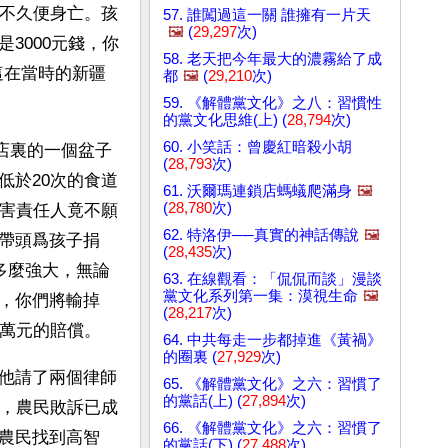
，不久便身亡。孩
57. 誰闖過這一關 誰擁有一片天
🖼️
(
29,297
次)
3000元錢，你
58. 老天把今年最大的濃霧給了成
這在當時的新疆
都
🖼️
(
29,210
次)
59. 《解體黨文化》之八：習慣性
的黨文化思維(上) (
28,794
次)
60. 小笑話：曾慶紅暗殺小胡
將店裏的一個盆子
(
28,793
次)
低於20次的食道
61. 沃爾瑪連鎖店螞蟻爬滿身
🖼️
(
28,780
次)
致害責任人竟不願
62. 特洛伊──真實的神話傳說
🖼️
帶頭爲孩子捐
(
28,435
次)
多麼強大，無論
63. 在線觀看：「侃侃而談」漫談
黨文化系列第一集：漠視生命
🖼️
，你們將輸掉
(
28,217
次)
2萬元的賠償。
64. 中共每走一步都掉進《黃禍》
的圈裏 (
27,929
次)
他請了兩個律師
65. 《解體黨文化》之六：習慣了
的黨話(上) (
27,894
次)
後，農民敗訴已成
66. 《解體黨文化》之六：習慣了
農民找到高智
的黨話(下) (
27,488
次)