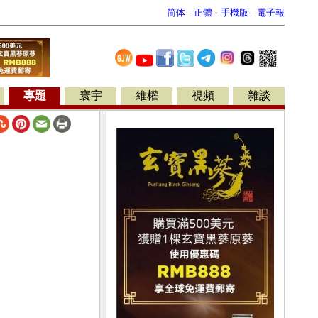
简体
-
正體
-
手機版
-
電子報
專題
寰宇
維權
視頻
雜談