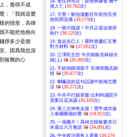
16. 老住持預言：疫情將爆發 幾十
上，瘦得不成
億人亡 (
39,762
次)
聲：「我就這麼
17. 天警！劉伯溫數百年前預言突
然民間流傳 (
39,279
次)
樣的情形，高律
18. 一個大陰謀！中共正逼迫港府
我不能把他推向
執行 (
38,125
次)
錢掙多少是個
19. 放走自己人！羅幹曾慶紅互整
對方材料
🖼️
(
37,551
次)
安。因爲我也深
20. 江澤民主控 中共賄賂克林頓夫
別複雜的心
婦(上)
🖼️
(
35,992
次)
21. 不給胡錦濤面子 非洲患難忒絕
情
🖼️
(
35,677
次)
22. 喇嘛說的這句話讓中南海怎麼
活
🖼️
(
35,271
次)
23. 中共不打錯算盤 比利時議院不
需要出這決議 (
35,169
次)
24. 第三次神奇走脫！賈甲成功進
入泰國睡個好覺
🖼️
(
34,913
次)
25. 一張圖片！爲何北韓敢要求日
本退出六方會談
🖼️
(
34,891
次)
26. 中央政治局有人退黨 (
34,174