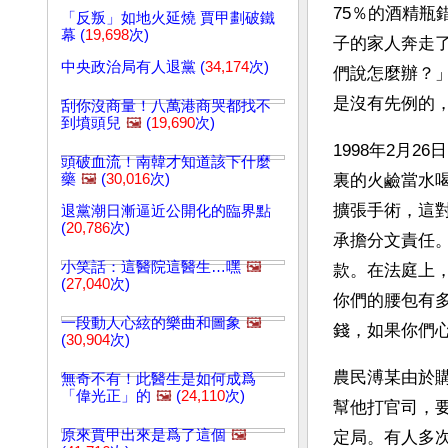
75％的酒精
「反叛」如地火延燒 賈甲劃破鐵
幕 (
19,698
次)
子的家人奔走了
中央政治局有人退黨 (
34,174
次)
們說怎麼辦？」
是沒有先例的
刮你沒商量！八萬港商哭都找不
到墳頭兒
🖼️
(
19,690
次)
1998年2月
頭破血流！南韓才知道該下什麼
藥
🖼️
(
30,016
次)
裏的火鹼當水
擴張手術，這
退黨潮日漸逼近公開化的臨界點
(
20,786
次)
承擔分文責任
小笑話：這醫院這醫生…嘿
🖼️
款。在法庭上，
(
27,040
次)
你們的腰包有
一段動人心絃的樂曲和圖象
🖼️
錢，如果你們
(
30,904
次)
農民溥某由於
無奇不有！此醫生是如何成爲
「偉光正」的
🖼️
(
24,110
次)
幫他打官司，
原來賈甲出來是爲了這個
🖼️
定局。有人多