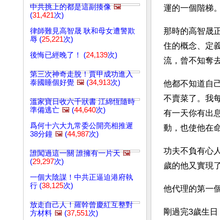
中共挑上的都是這副揍像
🖼️
運的一個階梯
(
31,421
次)
那時的高智晟
律師難見高智晟 耿和母女遭警欺
辱 (
25,221
次)
住的概念、定
後悔已經晚了！ (
24,139
次)
流，曾不知奪
第三次神奇走脫！賈甲成功進入
泰國睡個好覺
🖼️
(
34,913
次)
他都不知道自
不賣菜了。我每
溫家寶日收六千狀書 江綿恆隨時
準備逃亡
🖼️
(
44,640
次)
有一天你有出
爲何十六大九常委公開亮相推遲
動，也使他在
38分鐘
🖼️
(
44,987
次)
功夫不負有心人
誰闖過這一關 誰擁有一片天
🖼️
(
29,297
次)
歲的他又實現
一個大陰謀！中共正逼迫港府執
行 (
38,125
次)
他代理的第一
放走自己人！羅幹曾慶紅互整對
剛過完3歲生
方材料
🖼️
(
37,551
次)