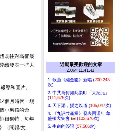
體既往對高智晟
近期最受歡迎的文章
陸續發表一些大
2006年11月15日
1. 歌曲《繡金匾》新唱 (
200,248
次)
文報導和圖片。
2. 中共爲何如此緊盯「大紀元」
(
111,675
次)
14個月時因一場
3. 天下溺，援之以道 (
105,047
次)
個小男孩的命
4. 《九評共產黨》發表兩週年 華
盛頓大集會
🖼️
(
103,676
次)
師很獨特，每年
5. 生命的簽證 (
97,506
次)
》（聞韜/文、