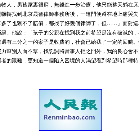
植物人，男孩家裏很窮，無錢進一步治療，他只能整天躺在床
親輾轉找到北京晟智律師事務所後，一進門便蹲在地上痛哭失
年多了也獲不了賠償，都找了好幾個律師了，但……」面對這
拒絕。他說：「孩子的父親在找到我之前希望是沒有破滅的，
我還有三分之一的案子是收費的，社會已給我了一定的回饋。
能力幫別人而不幫，找託詞將當事人拒之門外，我的良心會不
弱者的艱難，更知道一個陷入困境的人渴望看到希望時那種特