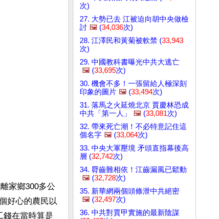
次)
27. 大勢已去 江被迫向胡中央做檢
討
🖼️
(
34,036
次)
28. 江澤民和黃菊被軟禁 (
33,943
次)
29. 中國教科書曝光中共大逃亡
🖼️
(
33,695
次)
30. 機會不多！一張留給人極深刻
印象的圖片
🖼️
(
33,494
次)
31. 落馬之火延燒北京 賈慶林恐成
中共「第一人」
🖼️
(
33,081
次)
32. 帶來死亡潮！不必特意記住這
個名字
🖼️
(
33,064
次)
33. 中央大軍壓境 矛頭直指幕後高
層 (
32,742
次)
34. 脣齒難相依！江齒漏風已鬆動
🖼️
(
32,728
次)
離家鄉300多公
35. 新華網兩個頭條泄中共絕密
🖼️
(
32,497
次)
個好心的農民以
36. 中共對賈甲實施的最新陰謀
工錢在當時算是