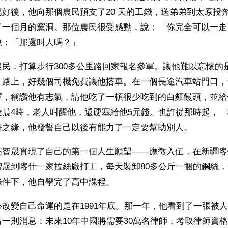
好後，他向那個農民預支了20 天的工錢，送弟弟到太原投
了一個月的窯洞。那位農民很受感動，說：「你完全可以一走
說：「那還叫人嗎？」
民，打算步行300多公里路回家報名參軍。讓他難以忘懷的
。路上，好幾個司機免費讓他搭車。在一個長途汽車站門口，
軍，稱讚他有志氣，請他吃了一頓很少吃到的白麵饅頭，並給
凌晨4時，老人叫醒他，還硬塞給他5元錢。也許從那時起，
解之緣，他發誓自己以後有能力了一定要幫助別人。
高智晟實現了自己的第一個人生願望——應徵入伍，在新疆喀
晟到喀什一家拉絲廠打工，每天裝卸80多公斤一捆的鋼絲，
條件下，他自學完了高中課程。
改變自己命運的是在1991年底。那一年，他看到了一張被
一則消息：未來10年中國將需要30萬名律師，考取律師資