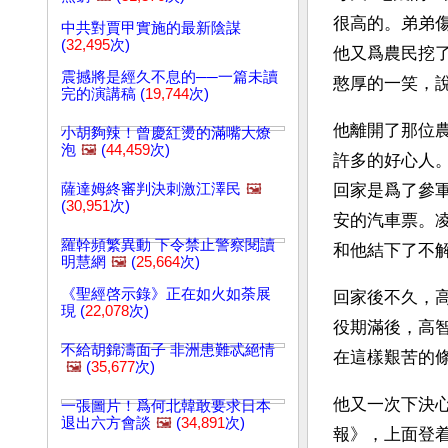
很高的。弟弟傷
中共對賈甲實施的最新陰謀
(
32,495
次)
他又爲農民挖
震撼將是經久不息的──一篇未讀
憨厚的一笑，
完的演講稿 (
19,744
次)
他離開了那位農
小胡夠辣！曾慶紅燙的滿嘴大燎
泡
🖼️
(
44,459
次)
許多的好心人
薩達姆終審判決刺激江澤民
🖼️
回家是爲了參
(
30,951
次)
安的汽車票。
羅幹頻繁異動 下令禁止警察閱讀
和他結下了不
明慧網
🖼️
(
25,664
次)
《聖經啓示錄》正在如火如荼展
回家後不久，
現 (
22,078
次)
役期滿後，高智
不給胡錦濤面子 非洲患難忒絕情
在這樣艱苦的
🖼️
(
35,677
次)
他又一次下決心
一張圖片！爲何北韓敢要求日本
退出六方會談
🖼️
(
34,891
次)
報》，上面登着