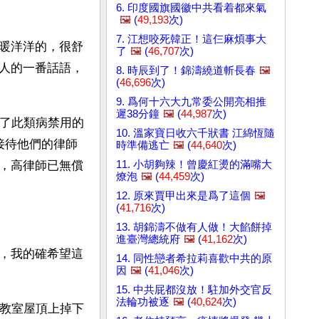
6. 印度國旗國徽中共看着都來氣
🖼️
(
49,193
次)
7. 江想咬死韓正！這仨麻煩事大
暖洋洋的，很舒
了
🖼️
(
46,707
次)
人的一番話語，
8. 時辰到了！錦濤繞道斬長春
🖼️
(
46,696
次)
9. 爲何十六大九常委公開亮相推
遲38分鐘
🖼️
(
44,987
次)
輸了此類病禁用的
10. 溫家寶日收六千狀書 江綿恆隨
接待他們的律師
時準備逃亡
🖼️
(
44,640
次)
11. 小胡夠辣！曾慶紅燙的滿嘴大
，高律師已無償
燎泡
🖼️
(
44,459
次)
12. 原來賈甲出來是爲了這個
🖼️
(
41,716
次)
13. 胡錦濤不做有人做！大餡餅掉
進臺灣總統府
🖼️
(
41,162
次)
，我的確希望這
14. 同性戀者希拉莉喜歡中共的原
因
🖼️
(
41,046
次)
15. 中共屁都沒放！駐加外交官反
法輪功被逐
🖼️
(
40,624
次)
被教室屋頂上掉下