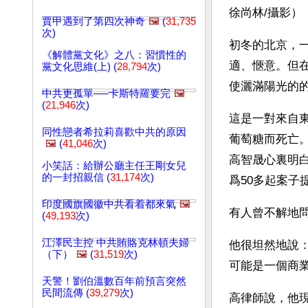
徐尚林/攝影）
賈甲遇到了第四次神奇
🖼️
(
31,735
次)
初冬的北京，
《解體黨文化》之八：習慣性的
適、愜意。但
黨文化思維(上) (
28,794
次)
使灑滿陽光的
中共更孤單──卡斯特羅要完
🖼️
(
21,946
次)
這是一對來自
同性戀者希拉莉喜歡中共的原因
葡萄糖而死亡
🖼️
(
41,046
次)
高智晟心裏明
小笑話：給辦公廳主任王剛女兒
的一封招親信 (
31,174
次)
爲50多起案子
印度國旗國徽中共看着都來氣
🖼️
有人曾不解地
(
49,193
次)
江澤民主控 中共賄賂克林頓夫婦
他很坦然地說
（下）
🖼️
(
31,519
次)
可能是一個商
天警！劉伯溫數百年前預言突然
民間流傳 (
39,279
次)
高律師說，他