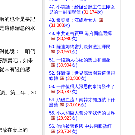
47. 小笑話：給辦公廳主任王剛女
兒的一封招親信 (
31,174
次)
磨的也全是要記
48. 爆笑版：江總看女人
🖼️
(
31,003
次)
是這條湍急的水
49. 中共迫害賈甲 港府面臨選擇
🖼️
(
30,980
次)
50. 薩達姆終審判決刺激江澤民
對他說：「咱們
🖼️
(
30,951
次)
51. 一段動人心絃的樂曲和圖象
好讀書吧，如果
🖼️
(
30,904
次)
從未有過的感
52. 好瀟灑！世界應該圍着這個視
線轉
🖼️
(
30,900
次)
53. 一件值得人深思的事情發生了
🖼️
(
30,787
次)
憑。第二年，30
54. 頭破血流！南韓才知道該下什
麼藥
🖼️
(
30,016
次)
55. 小人和巨人曾分享我們的世界
🖼️
(
29,923
次)
56. 他信被禁返國 中共兩眼熬紅
把放在桌上的
🖼️
(
29,704
次)