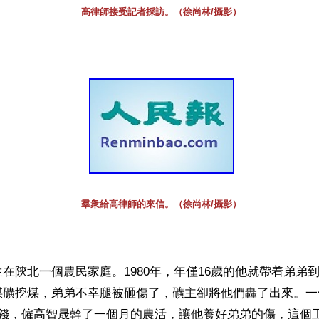
高律師接受記者採訪。（徐尚林/攝影）
羣衆給高律師的來信。（徐尚林/攝影）
在陝北一個農民家庭。1980年，年僅16歲的他就帶着弟弟到
煤礦挖煤，弟弟不幸腿被砸傷了，礦主卻將他們轟了出來。一
工錢，僱高智晟幹了一個月的農活，讓他養好弟弟的傷，這個