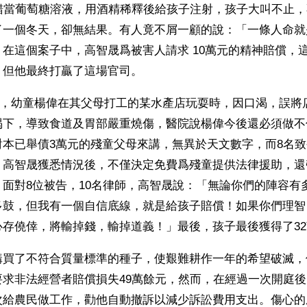
瓶錯當葡萄糖溶液，用酒精稀釋後給孩子注射，孩子大叫不止
一個冬天，卻無結果。有人竟不屑一顧的說：「一條人命就是
在這個案子中，高智晟爲被害人請求 10萬元的精神賠償，
，但他最終打贏了這場官司。
26日，幼童楊偉在其父母打工的某水產店玩耍時，因口渴，誤
喝下，導致食道及胃部嚴重燒傷，醫院說楊偉今後還必須做不
對本已舉債3萬元的殘童父母來講，無異於天文數字，而8名
。高智晟獲悉情況後，不僅決定免費爲殘童提供法律援助，還
面對8位被告，10名律師，高智晟說：「無論你們的陣容有
多鼓，但我有一個自信底線，就是給孩子賠償！如果你們理智
心存僥倖，將輸掉錢，輸掉道義！」最後，孩子最後獲得了3
購買了不符合質量標準的種子，使艱難耕作一年的希望破滅，
要求非法經營者賠償損失49萬餘元，然而，在經過一次開庭
次給農民做工作，勸他自動撤訴以減少訴訟費用支出。傷心的