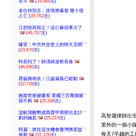
名字
🖼️
(
33,064
次)
老住持預言：疫情將爆發 幾十億
人亡 (
39,762
次)
江想咬死韓正！這仨麻煩事大了
🖼️
(
46,707
次)
爆笑：中共外交史上的特大丑聞
(
23,470
次)
時辰到了！錦濤繞道斬長春
🖼️
(
46,696
次)
脣齒難相依！江齒漏風已鬆動
🖼️
(
32,728
次)
她當世衛祕書長 英國三百萬個屍
袋不夠
🖼️
(
25,938
次)
這帖清醒劑成爲賈甲周密出走計
高智晟律師出生
劃的鑰匙
🖼️
(
25,219
次)
里外的一個小
阿扁，抓住這次機會臺灣將受益
每天7毛錢的
無窮
🖼️
(
31,376
次)