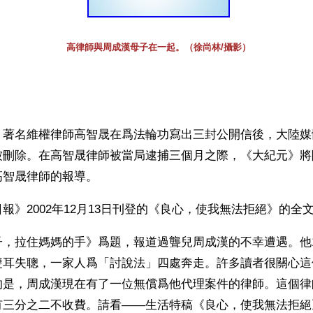
高律師與周成漢母子在一起。（徐尚林/攝影）
】著名維權律師高智晟在爲法輪功寫出三封公開信後，大陸媒
被刪除。在高智晟律師被當局逮捕三個月之際，《大紀元》將
高智晟律師的報導。
報》2002年12月13日刊登的《良心，使我無法拒絕》的全
子，拉住媽媽的手》爲題，報道過聾兒周成漢的不幸遭遇。他
雙耳失聰，一家人爲「討說法」四處奔走。許多讀者很關心這
的是，周成漢現在有了一位無償爲他代理案件的律師。這個律
有三分之二不收費。請看——生活特稿《良心，使我無法拒絕