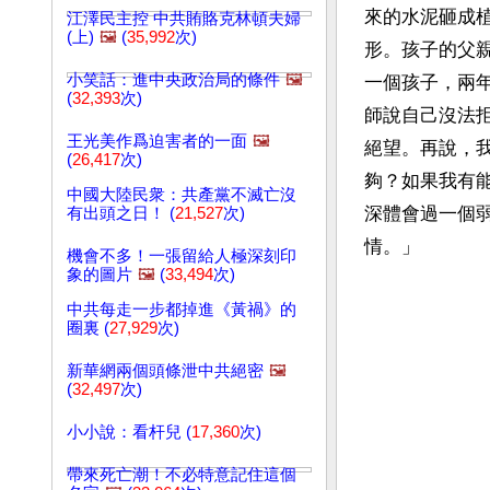
來的水泥砸成
江澤民主控 中共賄賂克林頓夫婦
(上)
🖼️
(
35,992
次)
形。孩子的父
小笑話：進中央政治局的條件
🖼️
一個孩子，兩
(
32,393
次)
師說自己沒法
王光美作爲迫害者的一面
🖼️
絕望。再說，
(
26,417
次)
夠？如果我有
中國大陸民衆：共產黨不滅亡沒
深體會過一個
有出頭之日！ (
21,527
次)
情。」
機會不多！一張留給人極深刻印
象的圖片
🖼️
(
33,494
次)
中共每走一步都掉進《黃禍》的
圈裏 (
27,929
次)
新華網兩個頭條泄中共絕密
🖼️
(
32,497
次)
小小說：看杆兒 (
17,360
次)
帶來死亡潮！不必特意記住這個