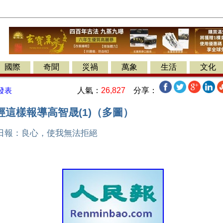
國際
奇聞
災禍
萬象
生活
文化
人氣：
26,827
分享：
發表
這樣報導高智晟(1)（多圖）
日報：良心，使我無法拒絕