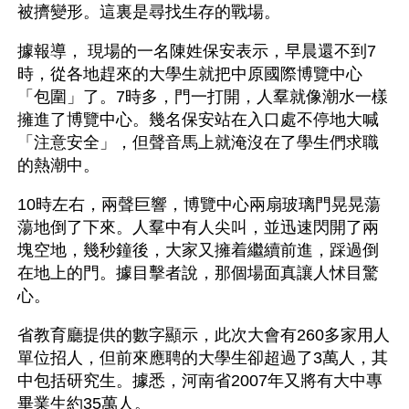
被擠變形。這裏是尋找生存的戰場。
據報導， 現場的一名陳姓保安表示，早晨還不到7
時，從各地趕來的大學生就把中原國際博覽中心
「包圍」了。7時多，門一打開，人羣就像潮水一樣
擁進了博覽中心。幾名保安站在入口處不停地大喊
「注意安全」，但聲音馬上就淹沒在了學生們求職
的熱潮中。
10時左右，兩聲巨響，博覽中心兩扇玻璃門晃晃蕩
蕩地倒了下來。人羣中有人尖叫，並迅速閃開了兩
塊空地，幾秒鐘後，大家又擁着繼續前進，踩過倒
在地上的門。據目擊者說，那個場面真讓人怵目驚
心。
省教育廳提供的數字顯示，此次大會有260多家用人
單位招人，但前來應聘的大學生卻超過了3萬人，其
中包括研究生。據悉，河南省2007年又將有大中專
畢業生約35萬人。