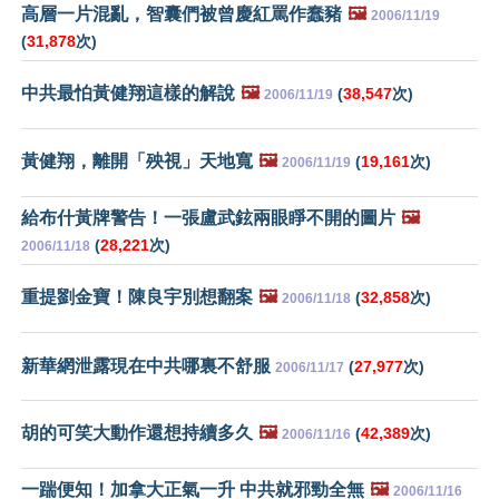
高層一片混亂，智囊們被曾慶紅罵作蠢豬
🖼️
2006/11/19
(
31,878
次)
中共最怕黃健翔這樣的解說
🖼️
(
38,547
次)
2006/11/19
黃健翔，離開「殃視」天地寬
🖼️
(
19,161
次)
2006/11/19
給布什黃牌警告！一張盧武鉉兩眼睜不開的圖片
🖼️
(
28,221
次)
2006/11/18
重提劉金寶！陳良宇別想翻案
🖼️
(
32,858
次)
2006/11/18
新華網泄露現在中共哪裏不舒服
(
27,977
次)
2006/11/17
胡的可笑大動作還想持續多久
🖼️
(
42,389
次)
2006/11/16
一踹便知！加拿大正氣一升 中共就邪勁全無
🖼️
2006/11/16