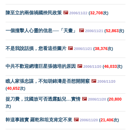
陳至立的兩個禍國殃民政策
🖼️
(
32,708
次)
2006/11/22
一個撞擊人心靈的信息──「天畫」
🖼️
(
52,863
次)
2006/11/21
不是我說話損，您看這些圖片
🖼️
(
38,376
次)
2006/11/21
中共不歡迎網壇巨星張德培的原因
🖼️
(
46,033
次)
2006/11/20
瞧人家張忠謀，不知胡錦濤是否想開開竅
🖼️
2006/11/20
(
40,652
次)
捉刀費，沈國放可否透露點兒…實情
🖼️
(
20,800
2006/11/20
次)
幹這事踏實 羅乾和坦克肯定不來
🖼️
(
21,406
次)
2006/11/20