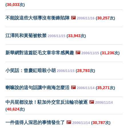
(
30,033
次)
不能說這些大領導沒有衝鋒陷陣
🖼️
(
30,257
次)
2006/11/16
江澤民和黃菊被軟禁
(
33,943
次)
2006/11/15
新華網對這篇貶毛文章非常感興趣
🖼️
(
31,236
次)
2006/11/15
小笑話：曾慶紅暗殺小胡
(
28,793
次)
2006/11/15
喇嘛說的這句話讓中南海怎麼活
🖼️
(
35,271
次)
2006/11/14
中共屁都沒放！駐加外交官反法輪功被逐
🖼️
2006/11/14
(
40,624
次)
一件值得人深思的事情發生了
🖼️
(
30,787
次)
2006/11/14