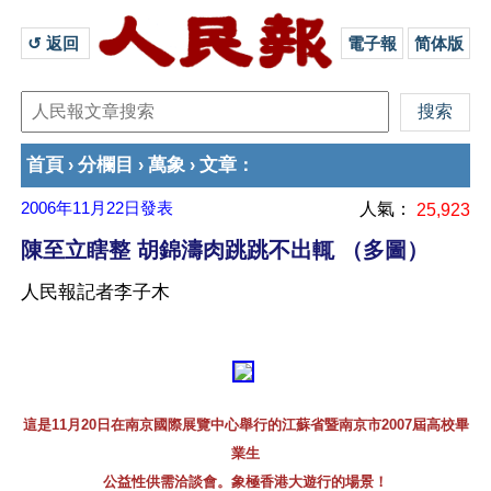
↺ 返回 
電子報
简体版
首頁
分欄目
萬象
文章
›
›
›
：
2006年11月22日
發表
人氣：
25,923
陳至立瞎整 胡錦濤肉跳跳不出輒 （多圖）
人民報記者李子木
這是11月20日在南京國際展覽中心舉行的江蘇省暨南京市2007屆高校畢
業生
公益性供需洽談會。象極香港大遊行的場景！