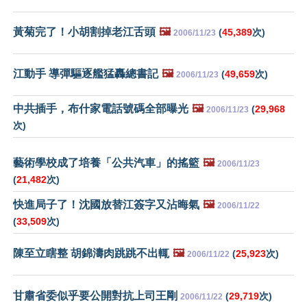
黃菊完了！小胡割掉老江舌頭
🖼️
(
45,389
次)
2006/11/23
江動手 導彈驅逐艦猛轟總書記
🖼️
(
49,659
次)
2006/11/23
中共插手，布什家電話號碼全部曝光
🖼️
(
29,968
2006/11/23
次)
藝術學校成了培養「公共汽車」的搖籃
🖼️
2006/11/23
(
21,482
次)
快進局子了！沈國放替江簽字又沾晦氣
🖼️
2006/11/22
(
33,509
次)
陳至立瞎整 胡錦濤肉跳跳不出輒
🖼️
(
25,923
次)
2006/11/22
甘肅省委似乎要公開對抗上司王剛
(
29,719
次)
2006/11/22