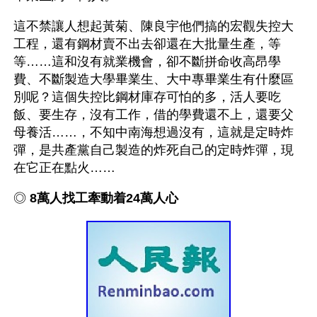
這不禁讓人想起黃菊、陳良宇他們搞的宏觀失控大
工程，還有鋼材賣不出去卻還在大批量生產，等
等……這和沒有就業機會，卻不斷拼命收高昂學
費、不斷製造大學畢業生、大中專畢業生有什麼區
別呢？這個失控比鋼材庫存可怕的多，活人要吃
飯、要生存，沒有工作，借的學費還不上，還要父
母養活……，不知中南海想過沒有，這就是定時炸
彈，是共產黨自己製造的炸死自己的定時炸彈，現
在它正在點火……
◎ 
8萬人找工牽動着24萬人心