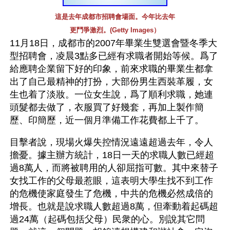
這是去年成都市招聘會場面。今年比去年
更鬥爭激烈。(Getty Images）
11月18日，成都市的2007年畢業生雙選會暨冬季大
型招聘會，凌晨3點多已經有求職者開始等候。爲了
給應聘企業留下好的印象，前來求職的畢業生都拿
出了自己最精神的打扮，大部份男生西裝革履，女
生也着了淡妝。一位女生說，爲了順利求職，她連
頭髮都去做了，衣服買了好幾套，再加上製作簡
歷、印簡歷，近一個月準備工作花費都上千了。
目擊者說，現場火爆失控情況遠遠超過去年，令人
擔憂。據主辦方統計，18日一天的求職人數已經超
過8萬人，而將被聘用的人卻屈指可數。其中來替子
女找工作的父母最惹眼，這表明大學生找不到工作
的危機使家庭發生了危機，中共的危機必然成倍的
增長。也就是說求職人數超過8萬，但牽動着起碼超
過24萬（起碼包括父母）民衆的心。別說其它問