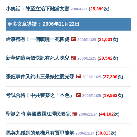
小笑話：陳至立治下難當文盲
(
25,389
次)
2006/6/27
更多文章導讀：
2006年11月22日
啥事都有！一個噴嚏一死四傷
🖼️
(
31,031
次)
2006/11/25
新華網這兩個快訊有死人味兒
🖼️
(
29,542
次)
2006/11/25
張鈺事件又鉤出三呆婊性愛光碟
🖼️
(
27,300
次)
2006/11/25
考試合格！中共警察之「本色」
🖼️
(
19,963
次)
2006/11/25
聖誕之時 美國透露江澤民要完
🖼️
(
44,102
次)
2006/11/24
馬英九碰到的危機只有賈甲能解
(
30,813
次)
2006/11/24