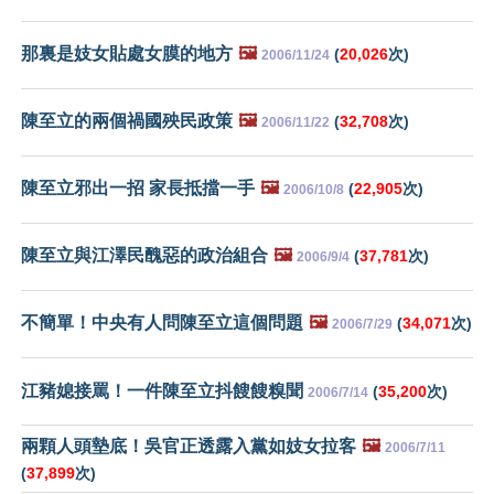
那裏是妓女貼處女膜的地方
🖼️
(
20,026
次)
2006/11/24
陳至立的兩個禍國殃民政策
🖼️
(
32,708
次)
2006/11/22
陳至立邪出一招 家長抵擋一手
🖼️
(
22,905
次)
2006/10/8
陳至立與江澤民醜惡的政治組合
🖼️
(
37,781
次)
2006/9/4
不簡單！中央有人問陳至立這個問題
🖼️
(
34,071
次)
2006/7/29
江豬媳接罵！一件陳至立抖餿餿糗聞
(
35,200
次)
2006/7/14
兩顆人頭墊底！吳官正透露入黨如妓女拉客
🖼️
2006/7/11
(
37,899
次)