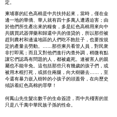
定。
柬埔寨的紅色高棉是中共扶持起來，當時，僅在金
邊一地的華僑、華人就有四十多萬人遭遇迫害；由
於他們所生產出來的糧食，多是紅色高棉用來向中
共購買武器彈藥和歸還中共的借貸的，所以那些被
趕到農村和邊遠地區的人們吃不飽肚子，也要按規
定的產量去勞動。……那些柬共看管人員，對民衆
非打即罵；而且又對他們進行內查外調，稍微有點
讓它們認爲有問題的人，都被處死。連被害人的親
屬也不能辛免。這包括那些只有幾歲的孩子們，或
被用木棍打死，或抓住兩腿，向大樹砸去……，至
今還有暴力嵌入樹幹的小孩子的頭蓋骨，在向歷史
傾訴着紅色高棉的罪孽！
何鳳山先生髮出數千的生命簽證，而中共殘害的豈
只是八千萬中華民族子孫的性命。