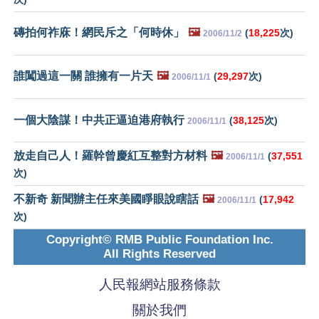
磚拍何祚庥！網民斥之「何時休」
🖼️
(
18,225
次)
2006/11/2
誰闖過這一關 誰擁有一片天
🖼️
(
29,297
次)
2006/11/1
一個大陰謀！中共正逼迫港府執行
(
38,125
次)
2006/11/1
放走自己人！羅幹曾慶紅互整對方材料
🖼️
(
37,551
2006/11/1
次)
不新奇 新聞辦主任來美國睜眼說瞎話
🖼️
(
17,942
2006/11/1
次)
Copyright© RMB Public Foundation Inc.
All Rights Reserved
人民報網站服務條款
關於我們