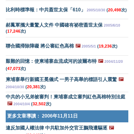
比利時標準報：中共蓋世太保「610」
(
20,498
次)
2005/10/30
郝鳳軍攜大量驚人文件 中國確有祕密蓋世太保
2005/6/10
(
17,246
次)
聯合國掃除障礙 將公審紅色高棉
🖼️
(
19,236
次)
2005/5/1
艱難的回憶：使柬埔寨血流成河的波爾布特
🖼️
2004/11/20
(
47,073
次)
柬埔寨舉行新國王冕儀式 一男子高舉的標語引人震驚
🖼️
(
20,381
次)
2004/10/30
中共的小兄弟被審判！柬埔寨成立審判紅色高棉特別法庭
🖼️
(
32,502
次)
2004/10/4
更多文章導讀：
2006年11月11日
違反加國人權法律 中共駐加外交官王鵬飛遭驅逐
🖼️