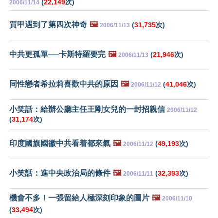
(
22,149
次)
2006/11/14
賈甲遇到了第四次神奇
🖼️
(
31,735
次)
2006/11/13
中共更孤單──卡斯特羅要完
🖼️
(
21,946
次)
2006/11/13
同性戀者希拉莉喜歡中共的原因
🖼️
(
41,046
次)
2006/11/12
小笑話：給辦公廳主任王剛女兒的一封招親信
2006/11/12
(
31,174
次)
印度國旗國徽中共看着都來氣
🖼️
(
49,193
次)
2006/11/12
小笑話：進中央政治局的條件
🖼️
(
32,393
次)
2006/11/11
機會不多！一張留給人極深刻印象的圖片
🖼️
2006/11/10
(
33,494
次)