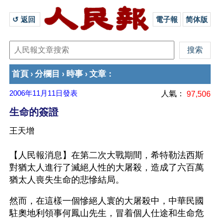
↺ 返回 
電子報
简体版
首頁
分欄目
時事
文章
›
›
›
：
2006年11月11日
發表
人氣：
97,506
生命的簽證
王天增
【人民報消息】在第二次大戰期間，希特勒法西斯
對猶太人進行了滅絕人性的大屠殺，造成了六百萬
猶太人喪失生命的悲慘結局。
然而，在這樣一個慘絕人寰的大屠殺中，中華民國
駐奧地利領事何鳳山先生，冒着個人仕途和生命危