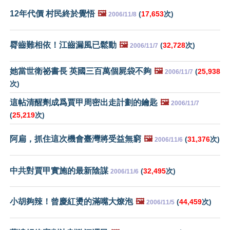
12年代價 村民終於覺悟
🖼️
(
17,653
次)
2006/11/8
脣齒難相依！江齒漏風已鬆動
🖼️
(
32,728
次)
2006/11/7
她當世衛祕書長 英國三百萬個屍袋不夠
🖼️
(
25,938
2006/11/7
次)
這帖清醒劑成爲賈甲周密出走計劃的鑰匙
🖼️
2006/11/7
(
25,219
次)
阿扁，抓住這次機會臺灣將受益無窮
🖼️
(
31,376
次)
2006/11/6
中共對賈甲實施的最新陰謀
(
32,495
次)
2006/11/6
小胡夠辣！曾慶紅燙的滿嘴大燎泡
🖼️
(
44,459
次)
2006/11/5