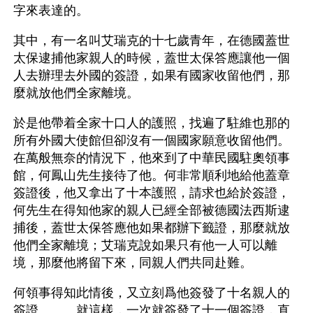
字來表達的。
其中，有一名叫艾瑞克的十七歲青年，在德國蓋世
太保逮捕他家親人的時候，蓋世太保答應讓他一個
人去辦理去外國的簽證，如果有國家收留他們，那
麼就放他們全家離境。
於是他帶着全家十口人的護照，找遍了駐維也那的
所有外國大使館但卻沒有一個國家願意收留他們。
在萬般無奈的情況下，他來到了中華民國駐奧領事
館，何鳳山先生接待了他。何非常順利地給他蓋章
簽證後，他又拿出了十本護照，請求也給於簽證，
何先生在得知他家的親人已經全部被德國法西斯逮
捕後，蓋世太保答應他如果都辦下籤證，那麼就放
他們全家離境；艾瑞克說如果只有他一人可以離
境，那麼他將留下來，同親人們共同赴難。
何領事得知此情後，又立刻爲他簽發了十名親人的
簽證。……就這樣，一次就簽發了十一個簽證，直