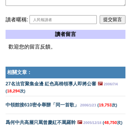
讀者暱稱:
讀者留言
歡迎您的留言反饋。
相關文章：
27名法官聚集金邊 紅色高棉領導人即將公審
🖼️
2006/7/4
(
18,294
次)
中領館接610密令舉辦「同一首歌」
(
19,753
次)
2006/1/23
爲何中共高層只罵曾慶紅不罵羅幹
🖼️
(
48,750
次)
2005/12/18