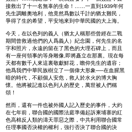
接救出了十一名無辜的生命！……一直到1939年何
先生調離奧地利，他竟然爲數以千計的猶太難民，
爭得了生的希望，平安地來到中華民國的大上海。
今天，在以色列的義人（猶太人稱那些曾經在二戰
期間曾救過他們的人爲義人）紀念園，何先生的名
字和照片，永遠的留在了黑色的大理石碑上，而且
有一座何領事的等身雕像,即將矗立在那裏。現在每
天都有數千人來這裏敬獻鮮花，瞻仰先生的遺容；
他爲我們中華民族樹立了一個偉大形象──在血腥黑
暗的時代，不顧個人安危，救人於水火的博大胸
懷。他將被記進以色列人的歷史，萬世被人們稱
頌！
然而，還有一件也被外國人記入歷史的事件，大約
在七年前，聯合國的國際法庭準備起訴柬埔寨的紅
色高棉反人類的濤天罪惡之際，中共利用聯合國常
任理事國否決權的權利，強行否決了聯合國的決