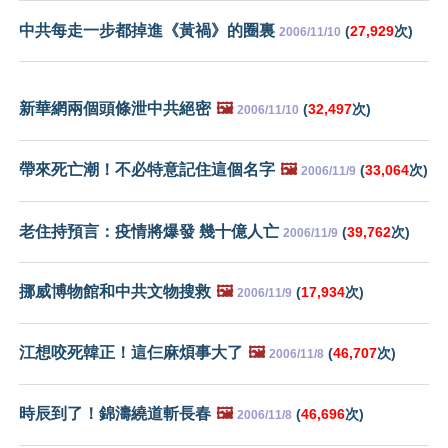
中共每走一步都掉進《黃禍》的圈裏
(
27,929
次)
2006/11/10
新華網兩個頭條泄中共絕密
🖼️
(
32,497
次)
2006/11/10
帶來死亡潮！不必特意記住這個名字
🖼️
(
33,064
次)
2006/11/9
老住持預言：疫情將爆發 幾十億人亡
(
39,762
次)
2006/11/9
挪威博物館和中共文物搜救
🖼️
(
17,934
次)
2006/11/9
江想咬死韓正！這仨麻煩事大了
🖼️
(
46,707
次)
2006/11/8
時辰到了！錦濤繞道斬長春
🖼️
(
46,696
次)
2006/11/8