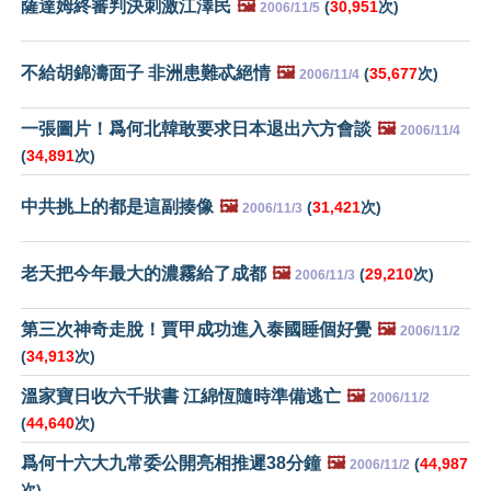
薩達姆終審判決刺激江澤民
🖼️
(
30,951
次)
2006/11/5
不給胡錦濤面子 非洲患難忒絕情
🖼️
(
35,677
次)
2006/11/4
一張圖片！爲何北韓敢要求日本退出六方會談
🖼️
2006/11/4
(
34,891
次)
中共挑上的都是這副揍像
🖼️
(
31,421
次)
2006/11/3
老天把今年最大的濃霧給了成都
🖼️
(
29,210
次)
2006/11/3
第三次神奇走脫！賈甲成功進入泰國睡個好覺
🖼️
2006/11/2
(
34,913
次)
溫家寶日收六千狀書 江綿恆隨時準備逃亡
🖼️
2006/11/2
(
44,640
次)
爲何十六大九常委公開亮相推遲38分鐘
🖼️
(
44,987
2006/11/2
次)