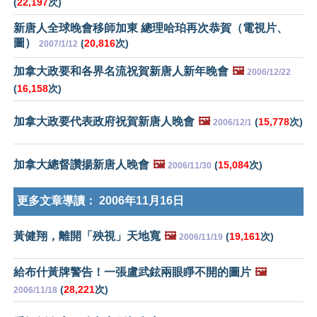
(
22,197
次)
新唐人全球晚會移師加東 總理哈珀再次恭賀（電視片、
圖）
(
20,816
次)
2007/1/12
加拿大政要和各界名流祝賀新唐人新年晚會
🖼️
2006/12/22
(
16,158
次)
加拿大政要代表政府祝賀新唐人晚會
🖼️
(
15,778
次)
2006/12/1
加拿大總督讚揚新唐人晚會
🖼️
(
15,084
次)
2006/11/30
更多文章導讀：
2006年11月16日
黃健翔，離開「殃視」天地寬
🖼️
(
19,161
次)
2006/11/19
給布什黃牌警告！一張盧武鉉兩眼睜不開的圖片
🖼️
(
28,221
次)
2006/11/18