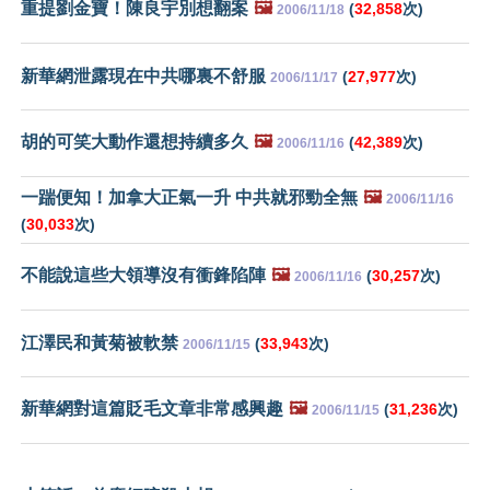
重提劉金寶！陳良宇別想翻案
🖼️
(
32,858
次)
2006/11/18
新華網泄露現在中共哪裏不舒服
(
27,977
次)
2006/11/17
胡的可笑大動作還想持續多久
🖼️
(
42,389
次)
2006/11/16
一踹便知！加拿大正氣一升 中共就邪勁全無
🖼️
2006/11/16
(
30,033
次)
不能說這些大領導沒有衝鋒陷陣
🖼️
(
30,257
次)
2006/11/16
江澤民和黃菊被軟禁
(
33,943
次)
2006/11/15
新華網對這篇貶毛文章非常感興趣
🖼️
(
31,236
次)
2006/11/15