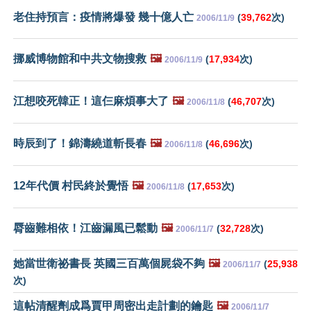
老住持預言：疫情將爆發 幾十億人亡
(
39,762
次)
2006/11/9
挪威博物館和中共文物搜救
🖼️
(
17,934
次)
2006/11/9
江想咬死韓正！這仨麻煩事大了
🖼️
(
46,707
次)
2006/11/8
時辰到了！錦濤繞道斬長春
🖼️
(
46,696
次)
2006/11/8
12年代價 村民終於覺悟
🖼️
(
17,653
次)
2006/11/8
脣齒難相依！江齒漏風已鬆動
🖼️
(
32,728
次)
2006/11/7
她當世衛祕書長 英國三百萬個屍袋不夠
🖼️
(
25,938
2006/11/7
次)
這帖清醒劑成爲賈甲周密出走計劃的鑰匙
🖼️
2006/11/7