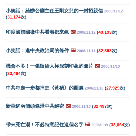
小笑話：給辦公廳主任王剛女兒的一封招親信
2006/11/12
(
31,174
次)
印度國旗國徽中共看着都來氣
🖼️
(
49,193
次)
2006/11/12
小笑話：進中央政治局的條件
🖼️
(
32,393
次)
2006/11/11
機會不多！一張留給人極深刻印象的圖片
🖼️
2006/11/10
(
33,494
次)
中共每走一步都掉進《黃禍》的圈裏
(
27,929
次)
2006/11/10
新華網兩個頭條泄中共絕密
🖼️
(
32,497
次)
2006/11/10
帶來死亡潮！不必特意記住這個名字
🖼️
(
33,064
次)
2006/11/9