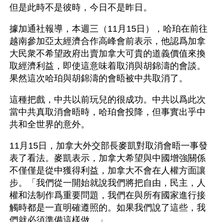
但是此時不是彼時，今日不是昨日。
據加通社報導，本週三（11月15日），哈珀在前往
越南參加亞太經濟合作高峰會前表示，他認爲加拿
大民衆不希望政府出賣加拿大可貴的道義價值來換
取經濟利益，即使這意味着取消與胡錦濤的會談。
果然這次哈珀與胡錦濤的會晤被中共取消了。
這種把戲，中共以前玩兒的很成功。中共以爲此次
當中共真取消會晤時，哈珀會投降，但事實出乎中
共和全世界的意外。
11月15日，加拿大外交部長麥凱對取消會晤一事發
表了看法。麥凱表示，加拿大希望與中國增強關係
不僅僅是從中獲得利益，加拿大不會在人權方面讓
步。「我們從一開始就說我們將把自由，民主，人
權和法制作爲重要問題，我們在與所有國家進行接
觸時都是一直明確遵照的。如果我們說了這些，我
們就必須準備這樣做。」