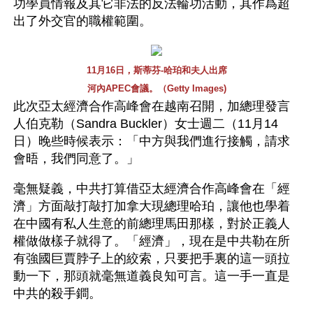
功學員情報及其它非法的反法輪功活動，其作爲超
出了外交官的職權範圍。
11月16日，斯蒂芬-哈珀和夫人出席
河內APEC會議。（Getty Images)
此次亞太經濟合作高峰會在越南召開，加總理發言
人伯克勒（Sandra Buckler）女士週二（11月14
日）晚些時候表示：「中方與我們進行接觸，請求
會晤，我們同意了。」
毫無疑義，中共打算借亞太經濟合作高峰會在「經
濟」方面敲打敲打加拿大現總理哈珀，讓他也學着
在中國有私人生意的前總理馬田那樣，對於正義人
權做做樣子就得了。「經濟」，現在是中共勒在所
有強國巨賈脖子上的絞索，只要把手裏的這一頭拉
動一下，那頭就毫無道義良知可言。這一手一直是
中共的殺手鐧。