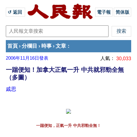
↺ 返回 
電子報
简体版
首頁
分欄目
時事
文章
›
›
›
：
2006年11月16日
發表
人氣：
30,033
一踹便知！加拿大正氣一升 中共就邪勁全無
（多圖）
戚思
一踹便知，正氣一升 中共邪勁全無！