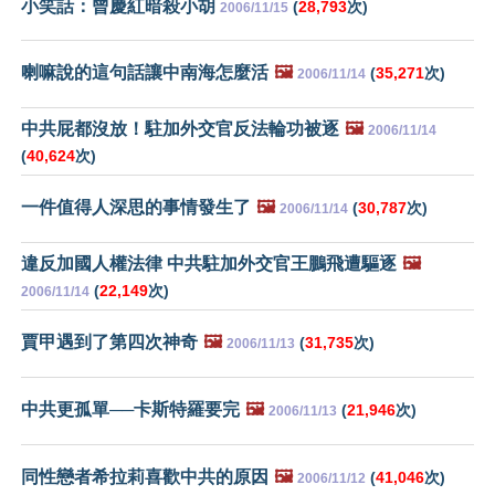
小笑話：曾慶紅暗殺小胡
(
28,793
次)
2006/11/15
喇嘛說的這句話讓中南海怎麼活
🖼️
(
35,271
次)
2006/11/14
中共屁都沒放！駐加外交官反法輪功被逐
🖼️
2006/11/14
(
40,624
次)
一件值得人深思的事情發生了
🖼️
(
30,787
次)
2006/11/14
違反加國人權法律 中共駐加外交官王鵬飛遭驅逐
🖼️
(
22,149
次)
2006/11/14
賈甲遇到了第四次神奇
🖼️
(
31,735
次)
2006/11/13
中共更孤單──卡斯特羅要完
🖼️
(
21,946
次)
2006/11/13
同性戀者希拉莉喜歡中共的原因
🖼️
(
41,046
次)
2006/11/12