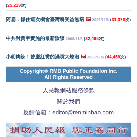
(
25,219
次)
阿扁，抓住這次機會臺灣將受益無窮
🖼️
(
31,376
次)
2006/11/6
中共對賈甲實施的最新陰謀
(
32,495
次)
2006/11/6
小胡夠辣！曾慶紅燙的滿嘴大燎泡
🖼️
(
44,459
次)
2006/11/5
Copyright© RMB Public Foundation Inc.
All Rights Reserved
人民報網站服務條款
關於我們
反饋信箱：
editor@renminbao.com