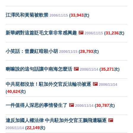
江澤民和黃菊被軟禁
(
33,943
次)
2006/11/15
新華網對這篇貶毛文章非常感興趣
🖼️
(
31,236
次)
2006/11/15
小笑話：曾慶紅暗殺小胡
(
28,793
次)
2006/11/15
喇嘛說的這句話讓中南海怎麼活
🖼️
(
35,271
次)
2006/11/14
中共屁都沒放！駐加外交官反法輪功被逐
🖼️
2006/11/14
(
40,624
次)
一件值得人深思的事情發生了
🖼️
(
30,787
次)
2006/11/14
違反加國人權法律 中共駐加外交官王鵬飛遭驅逐
🖼️
(
22,149
次)
2006/11/14