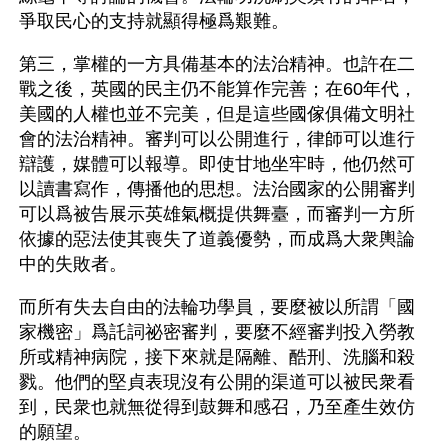
爭取民心的支持就顯得極爲艱難。
第三，掌權的一方具備基本的法治精神。也許在二
戰之後，英國的民主仍不能算作完善；在60年代，
美國的人權也並不完美，但是這些國傢俱備文明社
會的法治精神。審判可以公開進行，律師可以進行
辯護，媒體可以報導。即使甘地坐牢時，他仍然可
以讀書寫作，傳播他的思想。法治國家的公開審判
可以爲被告展示英雄氣概提供舞臺，而審判一方所
依據的惡法使其喪失了道義優勢，而成爲大衆輿論
中的失敗者。
而所有失去自由的法輪功學員，要麼被以所謂「國
家機密」爲託詞祕密審判，要麼不經審判投入勞教
所或精神病院，接下來就是隔離、酷刑、洗腦和殺
戮。他們的堅貞表現沒有公開的渠道可以被民衆看
到，民衆也就無從得到鼓舞和感召，乃至產生效仿
的願望。