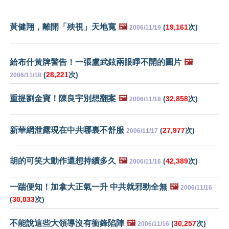
黃健翔，離開「殃視」天地寬
🖼️
(
19,161
次)
2006/11/19
給布什黃牌警告！一張盧武鉉兩眼睜不開的圖片
🖼️
(
28,221
次)
2006/11/18
重提劉金寶！陳良宇別想翻案
🖼️
(
32,858
次)
2006/11/18
新華網泄露現在中共哪裏不舒服
(
27,977
次)
2006/11/17
胡的可笑大動作還想持續多久
🖼️
(
42,389
次)
2006/11/16
一踹便知！加拿大正氣一升 中共就邪勁全無
🖼️
2006/11/16
(
30,033
次)
不能說這些大領導沒有衝鋒陷陣
🖼️
(
30,257
次)
2006/11/16