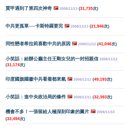
賈甲遇到了第四次神奇
🖼️
(
31,735
次)
2006/11/13
中共更孤單──卡斯特羅要完
🖼️
(
21,946
次)
2006/11/13
同性戀者希拉莉喜歡中共的原因
🖼️
(
41,046
次)
2006/11/12
小笑話：給辦公廳主任王剛女兒的一封招親信
2006/11/12
(
31,174
次)
印度國旗國徽中共看着都來氣
🖼️
(
49,193
次)
2006/11/12
小笑話：進中央政治局的條件
🖼️
(
32,393
次)
2006/11/11
機會不多！一張留給人極深刻印象的圖片
🖼️
2006/11/10
(
33,494
次)