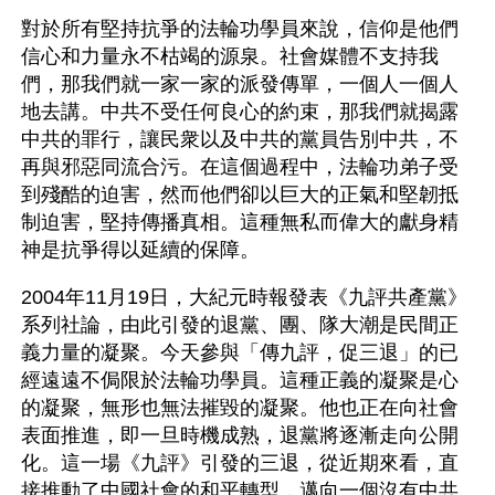
對於所有堅持抗爭的法輪功學員來說，信仰是他們
信心和力量永不枯竭的源泉。社會媒體不支持我
們，那我們就一家一家的派發傳單，一個人一個人
地去講。中共不受任何良心的約束，那我們就揭露
中共的罪行，讓民衆以及中共的黨員告別中共，不
再與邪惡同流合污。在這個過程中，法輪功弟子受
到殘酷的迫害，然而他們卻以巨大的正氣和堅韌抵
制迫害，堅持傳播真相。這種無私而偉大的獻身精
神是抗爭得以延續的保障。
2004年11月19日，大紀元時報發表《九評共產黨》
系列社論，由此引發的退黨、團、隊大潮是民間正
義力量的凝聚。今天參與「傳九評，促三退」的已
經遠遠不侷限於法輪功學員。這種正義的凝聚是心
的凝聚，無形也無法摧毀的凝聚。他也正在向社會
表面推進，即一旦時機成熟，退黨將逐漸走向公開
化。這一場《九評》引發的三退，從近期來看，直
接推動了中國社會的和平轉型，邁向一個沒有中共