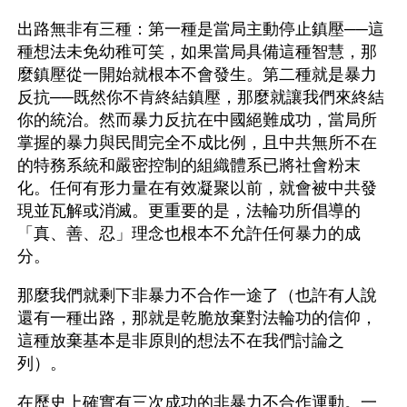
出路無非有三種：第一種是當局主動停止鎮壓──這
種想法未免幼稚可笑，如果當局具備這種智慧，那
麼鎮壓從一開始就根本不會發生。第二種就是暴力
反抗──既然你不肯終結鎮壓，那麼就讓我們來終結
你的統治。然而暴力反抗在中國絕難成功，當局所
掌握的暴力與民間完全不成比例，且中共無所不在
的特務系統和嚴密控制的組織體系已將社會粉末
化。任何有形力量在有效凝聚以前，就會被中共發
現並瓦解或消滅。更重要的是，法輪功所倡導的
「真、善、忍」理念也根本不允許任何暴力的成
分。
那麼我們就剩下非暴力不合作一途了（也許有人說
還有一種出路，那就是乾脆放棄對法輪功的信仰，
這種放棄基本是非原則的想法不在我們討論之
列）。
在歷史上確實有三次成功的非暴力不合作運動。一