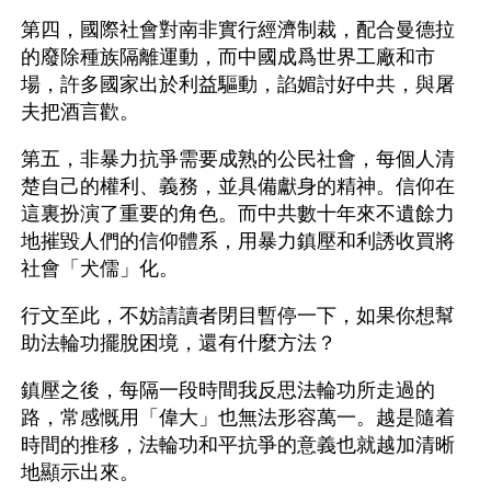
第四，國際社會對南非實行經濟制裁，配合曼德拉
的廢除種族隔離運動，而中國成爲世界工廠和市
場，許多國家出於利益驅動，諂媚討好中共，與屠
夫把酒言歡。
第五，非暴力抗爭需要成熟的公民社會，每個人清
楚自己的權利、義務，並具備獻身的精神。信仰在
這裏扮演了重要的角色。而中共數十年來不遺餘力
地摧毀人們的信仰體系，用暴力鎮壓和利誘收買將
社會「犬儒」化。
行文至此，不妨請讀者閉目暫停一下，如果你想幫
助法輪功擺脫困境，還有什麼方法？
鎮壓之後，每隔一段時間我反思法輪功所走過的
路，常感慨用「偉大」也無法形容萬一。越是隨着
時間的推移，法輪功和平抗爭的意義也就越加清晰
地顯示出來。