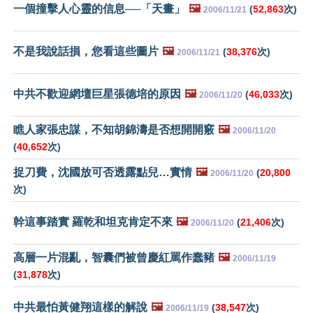
一個撞擊人心靈的信息──「天畫」
🖼️
(
52,863
次)
2006/11/21
不是我說話損，您看這些圖片
🖼️
(
38,376
次)
2006/11/21
中共不歡迎網壇巨星張德培的原因
🖼️
(
46,033
次)
2006/11/20
瞧人家張忠謀，不知胡錦濤是否想開開竅
🖼️
2006/11/20
(
40,652
次)
捉刀費，沈國放可否透露點兒…實情
🖼️
(
20,800
2006/11/20
次)
幹這事踏實 羅乾和坦克肯定不來
🖼️
(
21,406
次)
2006/11/20
高層一片混亂，智囊們被曾慶紅罵作蠢豬
🖼️
2006/11/19
(
31,878
次)
中共最怕黃健翔這樣的解說
🖼️
(
38,547
次)
2006/11/19