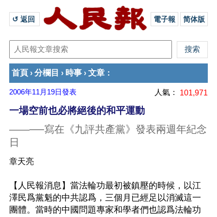
↺ 返回 
電子報
简体版
首頁
分欄目
時事
文章
›
›
›
：
2006年11月19日
發表
人氣：
101,971
一場空前也必將絕後的和平運動
——──寫在《九評共產黨》發表兩週年紀念
日
章天亮
【人民報消息】當法輪功最初被鎮壓的時候，以江
澤民爲黨魁的中共認爲，三個月已經足以消滅這一
團體。當時的中國問題專家和學者們也認爲法輪功