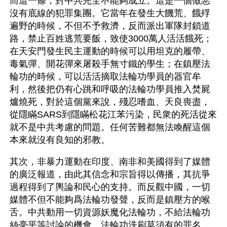
而這一條，對中共完全不能夠成立。這是一個做惡
沒有底線的犯罪集團。它當年在發生大饑荒、餓殍
遍野的時候，不但不予救濟，反而派出軍隊封鎖道
路，禁止百姓逃荒要飯，致使3000萬人活活餓死；
在天安門發生民主運動的時候可以用坦克的履帶、
毒氣彈、開花彈來屠殺手無寸鐵的學生；在鎮壓法
輪功的時候，可以活活摘取法輪功學員的器官牟
利，然後把仍有心跳和呼吸的法輪功學員推入焚屍
爐燒死，對於這個黨來說，殘忍嗜血、天良喪盡，
從隱瞞SARS到隱瞞松花江苯污染，民衆的死活從來
就不是中共考慮的問題。任何苦難都無法喚醒這個
本來就沒有良知的邪教。
其次，非暴力運動在印度、南非和美國得到了媒體
的廣泛報道，由此其信念和宗旨得以傳播，其抗爭
過程得到了輿論和民心的支持。而反觀中國，一切
媒體不但不能夠爲法輪功發聲，反而是鎮壓方的喉
舌。中共動用一切資源妖魔化法輪功，不給法輪功
絲毫平等討論的機會。法輪功洗刷莫須有的罪名，