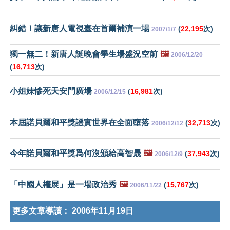
糾錯！讓新唐人電視臺在首爾補演一場
(
22,195
次)
2007/1/7
獨一無二！新唐人誕晚會學生場盛況空前
🖼️
2006/12/20
(
16,713
次)
小姐妹慘死天安門廣場
(
16,981
次)
2006/12/15
本屆諾貝爾和平獎證實世界在全面墮落
(
32,713
次)
2006/12/12
今年諾貝爾和平獎爲何沒頒給高智晟
🖼️
(
37,943
次)
2006/12/9
「中國人權展」是一場政治秀
🖼️
(
15,767
次)
2006/11/22
更多文章導讀：
2006年11月19日