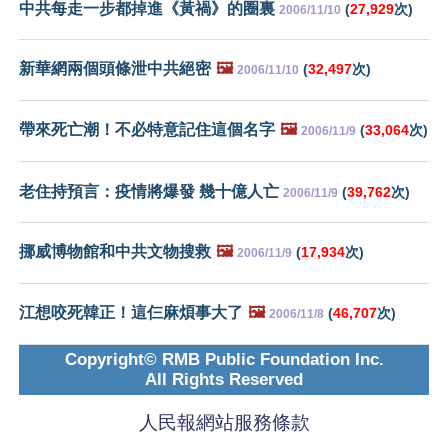
中共每走一步都掉進《黃禍》的圈裏
(
27,929
次)
2006/11/10
新華網兩個頭條泄中共絕密
🖼️
(
32,497
次)
2006/11/10
帶來死亡潮！不必特意記住這個名字
🖼️
(
33,064
次)
2006/11/9
老住持預言：疫情將爆發 幾十億人亡
(
39,762
次)
2006/11/9
挪威博物館和中共文物搜救
🖼️
(
17,934
次)
2006/11/9
江想咬死韓正！這仨麻煩事大了
🖼️
(
46,707
次)
2006/11/8
Copyright© RMB Public Foundation Inc.
All Rights Reserved
人民報網站服務條款