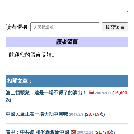
讀者暱稱:
讀者留言
歡迎您的留言反饋。
相關文章：
波士頓觀衆：這是一場不得了的演出！
🖼️
(
16,603
2007/2/11
次)
中國民衆正在一場大劫中哭喊
(
28,715
次)
2007/2/3
賈甲：中共崩 和平過渡新中國
🖼️
(
21,770
次)
2007/1/10