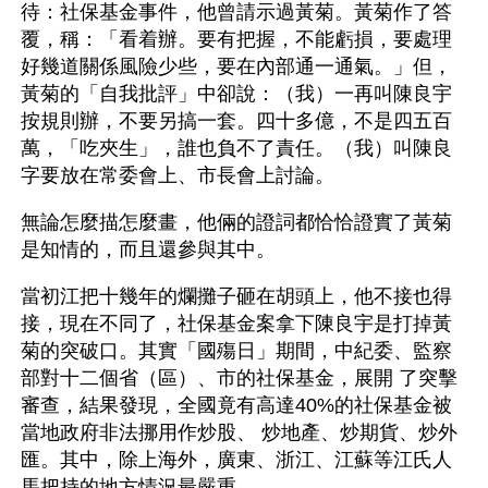
待：社保基金事件，他曾請示過黃菊。黃菊作了答
覆，稱：「看着辦。要有把握，不能虧損，要處理
好幾道關係風險少些，要在內部通一通氣。」但，
黃菊的「自我批評」中卻說：（我）一再叫陳良宇
按規則辦，不要另搞一套。四十多億，不是四五百
萬，「吃夾生」，誰也負不了責任。（我）叫陳良
字要放在常委會上、市長會上討論。
無論怎麼描怎麼畫，他倆的證詞都恰恰證實了黃菊
是知情的，而且還參與其中。
當初江把十幾年的爛攤子砸在胡頭上，他不接也得
接，現在不同了，社保基金案拿下陳良宇是打掉黃
菊的突破口。其實「國殤日」期間，中紀委、監察
部對十二個省（區）、市的社保基金，展開 了突擊
審查，結果發現，全國竟有高達40%的社保基金被
當地政府非法挪用作炒股、 炒地產、炒期貨、炒外
匯。其中，除上海外，廣東、浙江、江蘇等江氏人
馬把持的地方情況最嚴重。