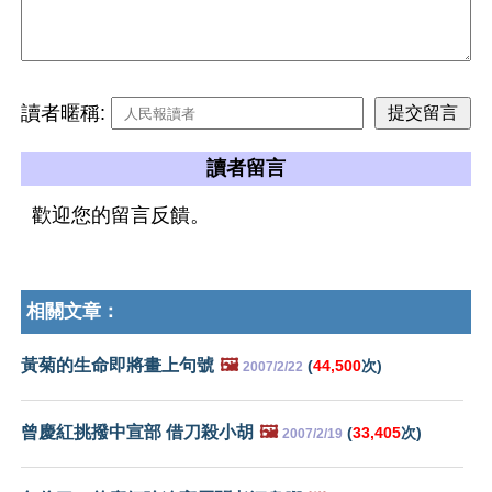
讀者暱稱:
讀者留言
歡迎您的留言反饋。
相關文章：
黃菊的生命即將畫上句號
🖼️
(
44,500
次)
2007/2/22
曾慶紅挑撥中宣部 借刀殺小胡
🖼️
(
33,405
次)
2007/2/19