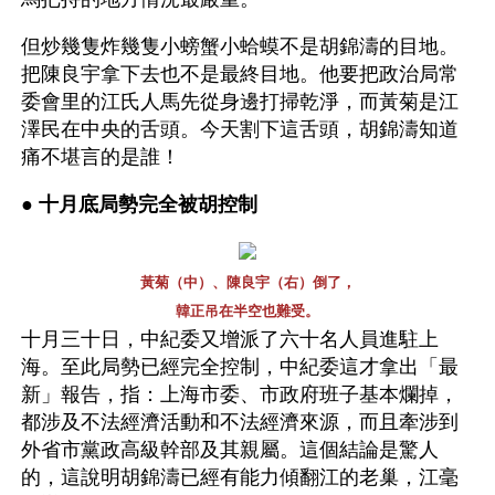
但炒幾隻炸幾隻小螃蟹小蛤蟆不是胡錦濤的目地。
把陳良宇拿下去也不是最終目地。他要把政治局常
委會里的江氏人馬先從身邊打掃乾淨，而黃菊是江
澤民在中央的舌頭。今天割下這舌頭，胡錦濤知道
痛不堪言的是誰！
● 
十月底局勢完全被胡控制 
黃菊（中）、陳良宇（右）倒了，
韓正吊在半空也難受。
十月三十日，中紀委又增派了六十名人員進駐上
海。至此局勢已經完全控制，中紀委這才拿出「最
新」報告，指：上海市委、市政府班子基本爛掉，
都涉及不法經濟活動和不法經濟來源，而且牽涉到
外省市黨政高級幹部及其親屬。這個結論是驚人
的，這說明胡錦濤已經有能力傾翻江的老巢，江毫