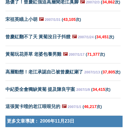
急傻了！曾慶紅強迫高層聞老江臭腳
🖼️
(
34,862
次)
2007/2/3
宋祖英瞄上小胡
🖼️
(
43,105
次)
2007/1/31
曾慶紅翻不了天 黃菊沒日子抖餿
🖼️
(
34,451
次)
2007/1/24
黃菊玩花弄草 老婆包養男雞
🖼️
(
71,377
次)
2007/1/17
高層動態！老江承認自己被曾慶紅涮了
(
37,805
次)
2007/1/13
中紀委全會獨缺黃菊 提及陳良宇案
(
34,415
次)
2007/1/9
這張賀卡噎的老江哏哏兒的
🖼️
(
46,217
次)
2007/1/1
更多文章導讀：
2006年11月23日