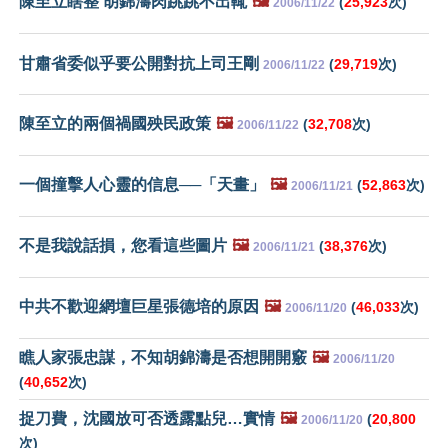
陳至立瞎整 胡錦濤肉跳跳不出輒
🖼️
(
25,923
次)
2006/11/22
甘肅省委似乎要公開對抗上司王剛
(
29,719
次)
2006/11/22
陳至立的兩個禍國殃民政策
🖼️
(
32,708
次)
2006/11/22
一個撞擊人心靈的信息──「天畫」
🖼️
(
52,863
次)
2006/11/21
不是我說話損，您看這些圖片
🖼️
(
38,376
次)
2006/11/21
中共不歡迎網壇巨星張德培的原因
🖼️
(
46,033
次)
2006/11/20
瞧人家張忠謀，不知胡錦濤是否想開開竅
🖼️
2006/11/20
(
40,652
次)
捉刀費，沈國放可否透露點兒…實情
🖼️
(
20,800
2006/11/20
次)