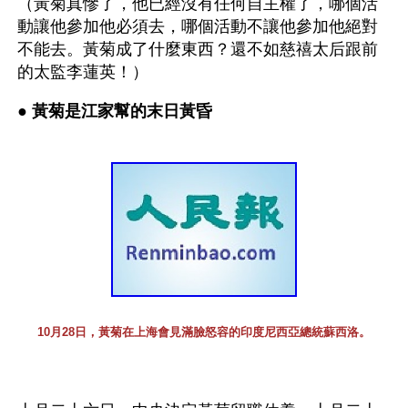
（黃菊真慘了，他已經沒有任何自主權了，哪個活
動讓他參加他必須去，哪個活動不讓他參加他絕對
不能去。黃菊成了什麼東西？還不如慈禧太后跟前
的太監李蓮英！）
● 
黃菊是江家幫的末日黃昏 
10月28日，黃菊在上海會見滿臉怒容的印度尼西亞總統蘇西洛。