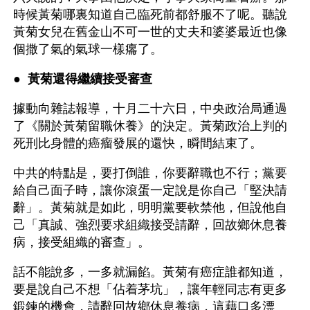
時候黃菊哪裏知道自己臨死前都舒服不了呢。聽說
黃菊女兒在舊金山不可一世的丈夫和婆婆最近也像
個撒了氣的氣球一樣癟了。
● 
 黃菊還得繼續接受審查
據動向雜誌報導，十月二十六日，中央政治局通過
了《關於黃菊留職休養》的決定。黃菊政治上判的
死刑比身體的癌瘤發展的還快，瞬間結束了。
中共的特點是，要打倒誰，你要辭職也不行；黨要
給自己面子時，讓你滾蛋一定說是你自己「堅決請
辭」。黃菊就是如此，明明黨要軟禁他，但說他自
己「真誠、強烈要求組織接受請辭，回故鄉休息養
病，接受組織的審查」。
話不能說多，一多就漏餡。黃菊有癌症誰都知道，
要是說自己不想「佔着茅坑」，讓年輕同志有更多
鍛鍊的機會，請辭回故鄉休息養病，這藉口多漂