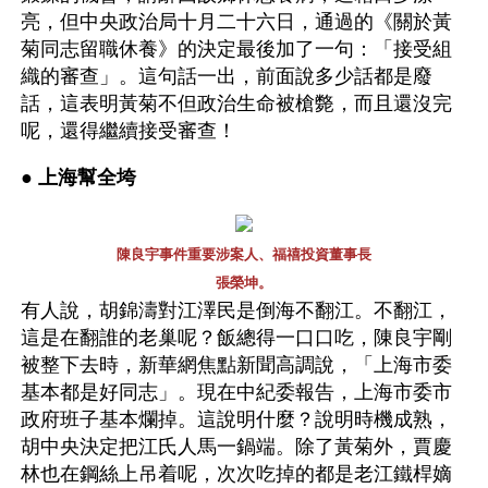
亮，但中央政治局十月二十六日，通過的《關於黃
菊同志留職休養》的決定最後加了一句：「接受組
織的審查」。這句話一出，前面說多少話都是廢
話，這表明黃菊不但政治生命被槍斃，而且還沒完
呢，還得繼續接受審查！
● 
上海幫全垮 
陳良宇事件重要涉案人、福禧投資董事長
張榮坤。
有人說，胡錦濤對江澤民是倒海不翻江。不翻江，
這是在翻誰的老巢呢？飯總得一口口吃，陳良宇剛
被整下去時，新華網焦點新聞高調說，「上海市委
基本都是好同志」。現在中紀委報告，上海市委市
政府班子基本爛掉。這說明什麼？說明時機成熟，
胡中央決定把江氏人馬一鍋端。除了黃菊外，賈慶
林也在鋼絲上吊着呢，次次吃掉的都是老江鐵桿嫡