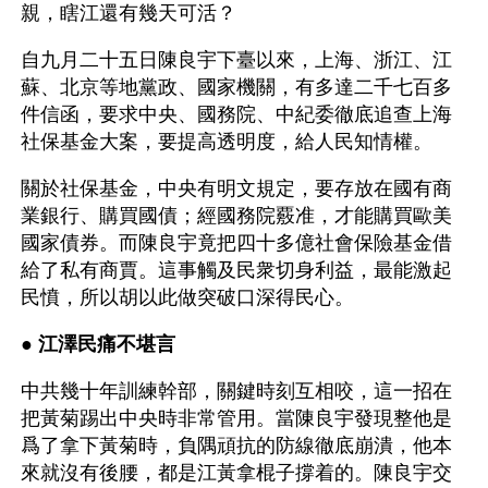
親，瞎江還有幾天可活？
自九月二十五日陳良宇下臺以來，上海、浙江、江
蘇、北京等地黨政、國家機關，有多達二千七百多
件信函，要求中央、國務院、中紀委徹底追查上海
社保基金大案，要提高透明度，給人民知情權。
關於社保基金，中央有明文規定，要存放在國有商
業銀行、購買國債；經國務院覈准，才能購買歐美
國家債券。而陳良宇竟把四十多億社會保險基金借
給了私有商賈。這事觸及民衆切身利益，最能激起
民憤，所以胡以此做突破口深得民心。
● 
江澤民痛不堪言 
中共幾十年訓練幹部，關鍵時刻互相咬，這一招在
把黃菊踢出中央時非常管用。當陳良宇發現整他是
爲了拿下黃菊時，負隅頑抗的防線徹底崩潰，他本
來就沒有後腰，都是江黃拿棍子撐着的。陳良宇交