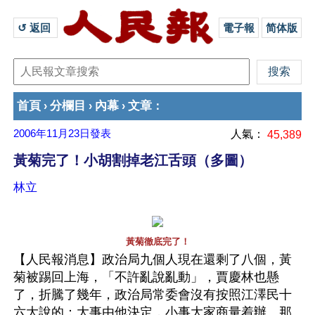
↺ 返回 
電子報
简体版
首頁
分欄目
內幕
文章
›
›
›
：
2006年11月23日
發表
人氣：
45,389
黃菊完了！小胡割掉老江舌頭（多圖）
林立
黃菊徹底完了！
【人民報消息】政治局九個人現在還剩了八個，黃
菊被踢回上海，「不許亂說亂動」，賈慶林也懸
了，折騰了幾年，政治局常委會沒有按照江澤民十
六大說的：大事由他決定，小事大家商量着辦。那