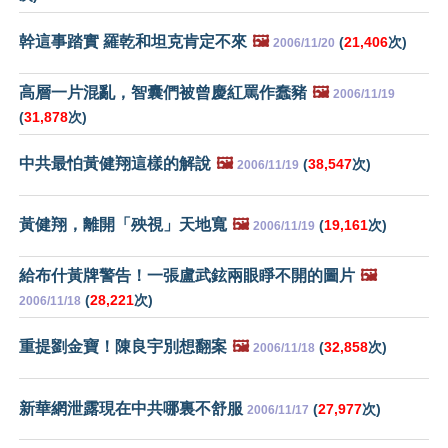
幹這事踏實 羅乾和坦克肯定不來
🖼️
(
21,406
次)
2006/11/20
高層一片混亂，智囊們被曾慶紅罵作蠢豬
🖼️
2006/11/19
(
31,878
次)
中共最怕黃健翔這樣的解說
🖼️
(
38,547
次)
2006/11/19
黃健翔，離開「殃視」天地寬
🖼️
(
19,161
次)
2006/11/19
給布什黃牌警告！一張盧武鉉兩眼睜不開的圖片
🖼️
(
28,221
次)
2006/11/18
重提劉金寶！陳良宇別想翻案
🖼️
(
32,858
次)
2006/11/18
新華網泄露現在中共哪裏不舒服
(
27,977
次)
2006/11/17