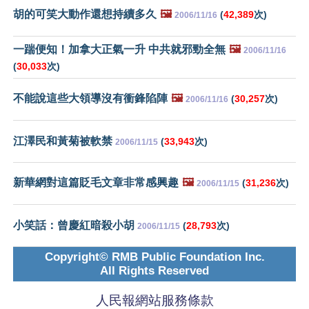
胡的可笑大動作還想持續多久
🖼️
(
42,389
次)
2006/11/16
一踹便知！加拿大正氣一升 中共就邪勁全無
🖼️
2006/11/16
(
30,033
次)
不能說這些大領導沒有衝鋒陷陣
🖼️
(
30,257
次)
2006/11/16
江澤民和黃菊被軟禁
(
33,943
次)
2006/11/15
新華網對這篇貶毛文章非常感興趣
🖼️
(
31,236
次)
2006/11/15
小笑話：曾慶紅暗殺小胡
(
28,793
次)
2006/11/15
Copyright© RMB Public Foundation Inc.
All Rights Reserved
人民報網站服務條款