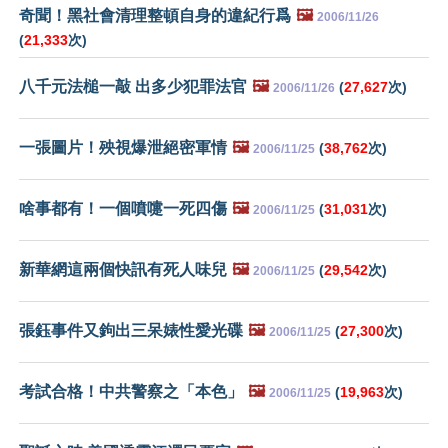
奇聞！黑社會清理整頓自身的違紀行爲
🖼️
2006/11/26
(
21,333
次)
八千元法槌一敲 出多少犯罪法官
🖼️
(
27,627
次)
2006/11/26
一張圖片！殃視爆泄絕密軍情
🖼️
(
38,762
次)
2006/11/25
啥事都有！一個噴嚏一死四傷
🖼️
(
31,031
次)
2006/11/25
新華網這兩個快訊有死人味兒
🖼️
(
29,542
次)
2006/11/25
張鈺事件又鉤出三呆婊性愛光碟
🖼️
(
27,300
次)
2006/11/25
考試合格！中共警察之「本色」
🖼️
(
19,963
次)
2006/11/25