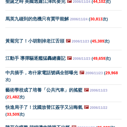
聖誕之時 美國透露江澤民要完
🖼️
(
44,102
次)
2006/11/24
馬英九碰到的危機只有賈甲能解
(
30,813
次)
2006/11/24
黃菊完了！小胡割掉老江舌頭
🖼️
(
45,389
次)
2006/11/23
江動手 導彈驅逐艦猛轟總書記
🖼️
(
49,659
次)
2006/11/23
中共插手，布什家電話號碼全部曝光
🖼️
(
29,968
2006/11/23
次)
藝術學校成了培養「公共汽車」的搖籃
🖼️
2006/11/23
(
21,482
次)
快進局子了！沈國放替江簽字又沾晦氣
🖼️
2006/11/22
(
33,509
次)