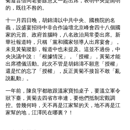
菊遵旨偕同老婆餘慧文一起出席，表明中央是開明
的，既往不咎的。
十一月四日晚，胡錦濤以中共中央、國務院的名
義，設盛宴招待中非合作論壇北京峰會四十八個國
家的元首、政府首腦時，八名政治局常委出席。新
華社報道時，只稱「黨和國家領導人出席宴會」，
未見黃菊蹤影，報道中也未提及。這並不過份，中
央決議中說：「根據情況」，「授權」，黃菊才能
出席禮儀活動。此次不管是胡錦濤不願意「授權」
還是忙的忘了「授權」，反正黃菊不接旨不敢「亂
說亂動」。
一年前，陳良宇都敢跟溫家寶拍桌子，要溫立軍令
狀下臺，黃菊去四省市串連，要他們抵制宏觀調
控。曾幾何時，天不再是江家幫的天，地不再是江
家幫的地，江澤民在哪裏？！