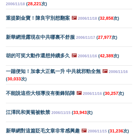
(
28,221
次)
2006/11/18
重提劉金寶！陳良宇別想翻案
🖼️
(
32,858
次)
2006/11/18
新華網泄露現在中共哪裏不舒服
(
27,977
次)
2006/11/17
胡的可笑大動作還想持續多久
🖼️
(
42,389
次)
2006/11/16
一踹便知！加拿大正氣一升 中共就邪勁全無
🖼️
2006/11/16
(
30,033
次)
不能說這些大領導沒有衝鋒陷陣
🖼️
(
30,257
次)
2006/11/16
江澤民和黃菊被軟禁
(
33,943
次)
2006/11/15
新華網對這篇貶毛文章非常感興趣
🖼️
(
31,236
次)
2006/11/15