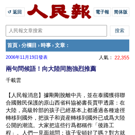
↺ 返回 
電子報
简体版
首頁
分欄目
時事
文章
›
›
›
：
2006年11月19日
發表
人氣：
22,355
兩句問候語！向大陸同胞強烈推薦
千載雲
【人民報消息】據剛剛脫離中共，並在泰國獲得聯
合國難民保護的原山西省科協祕書長賈甲透露：在
大陸，高級幹部的孩子已經基本上都通過各種途徑
轉移到國外，把孩子和資産轉移到國外已成爲大陸
公開的潮流。大家把這些行爲都稱作「後路工
程」。人們一見面就問：孩子安頓好了嗎？對方就