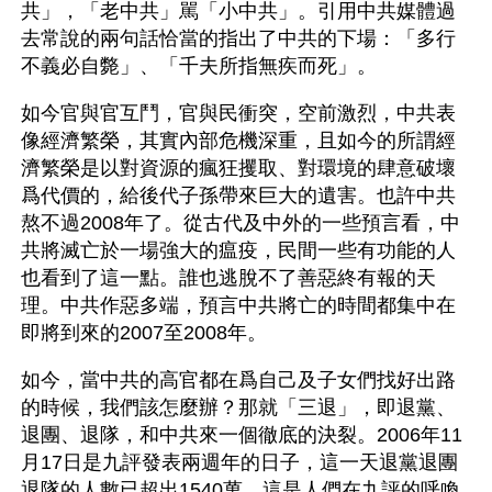
共」，「老中共」駡「小中共」。引用中共媒體過
去常說的兩句話恰當的指出了中共的下場：「多行
不義必自斃」、「千夫所指無疾而死」。
如今官與官互鬥，官與民衝突，空前激烈，中共表
像經濟繁榮，其實內部危機深重，且如今的所謂經
濟繁榮是以對資源的瘋狂攫取、對環境的肆意破壞
爲代價的，給後代子孫帶來巨大的遺害。也許中共
熬不過2008年了。從古代及中外的一些預言看，中
共將滅亡於一場強大的瘟疫，民間一些有功能的人
也看到了這一點。誰也逃脫不了善惡終有報的天
理。中共作惡多端，預言中共將亡的時間都集中在
即將到來的2007至2008年。
如今，當中共的高官都在爲自己及子女們找好出路
的時候，我們該怎麼辦？那就「三退」，即退黨、
退團、退隊，和中共來一個徹底的決裂。2006年11
月17日是九評發表兩週年的日子，這一天退黨退團
退隊的人數已超出1540萬。這是人們在九評的呼喚