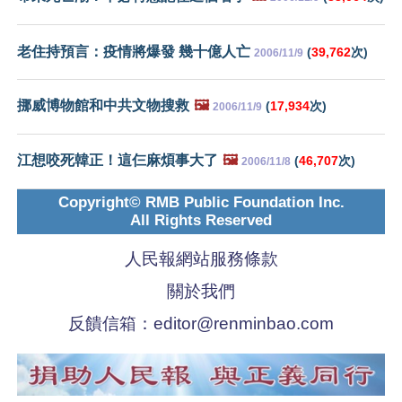
老住持預言：疫情將爆發 幾十億人亡
(
39,762
次)
2006/11/9
挪威博物館和中共文物搜救
🖼️
(
17,934
次)
2006/11/9
江想咬死韓正！這仨麻煩事大了
🖼️
(
46,707
次)
2006/11/8
Copyright© RMB Public Foundation Inc.
All Rights Reserved
人民報網站服務條款
關於我們
反饋信箱：
editor@renminbao.com