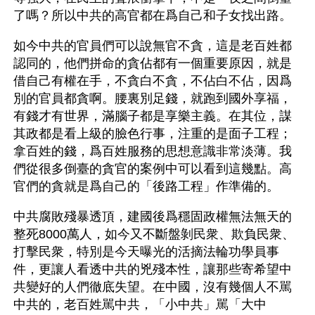
了嗎？所以中共的高官都在爲自己和子女找出路。
如今中共的官員們可以說無官不貪，這是老百姓都
認同的，他們拼命的貪佔都有一個重要原因，就是
借自己有權在手，不貪白不貪，不佔白不佔，因爲
別的官員都貪啊。腰裏別足錢，就跑到國外享福，
有錢才有世界，滿腦子都是享樂主義。在其位，謀
其政都是看上級的臉色行事，注重的是面子工程；
拿百姓的錢，爲百姓服務的思想意識非常淡薄。我
們從很多倒臺的貪官的案例中可以看到這幾點。高
官們的貪就是爲自己的「後路工程」作準備的。
中共腐敗殘暴透頂，建國後爲穩固政權無法無天的
整死8000萬人，如今又不斷盤剝民衆、欺負民衆、
打擊民衆，特別是今天曝光的活摘法輪功學員事
件，更讓人看透中共的兇殘本性，讓那些寄希望中
共變好的人們徹底失望。在中國，沒有幾個人不駡
中共的，老百姓駡中共，「小中共」駡「大中