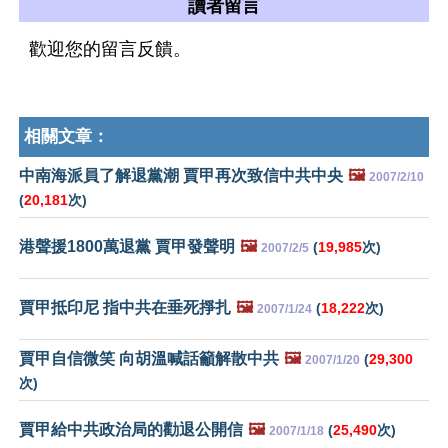
讀者留言
歡迎您的留言反饋。
相關文章：
中南海派員了解退黨潮 賈甲再次致信中共中央
🖼️
2007/2/10
(
20,181
次)
港聲援1800萬退黨 賈甲發聲明
🖼️
(
19,985
次)
2007/2/5
賈甲抵印尼 指中共在垂死掙扎
🖼️
(
18,222
次)
2007/1/24
賈甲自信微笑 向胡溫喊話籲解散中共
🖼️
(
29,300
2007/1/20
次)
賈甲給中共政治局的勸退公開信
🖼️
(
25,490
次)
2007/1/18