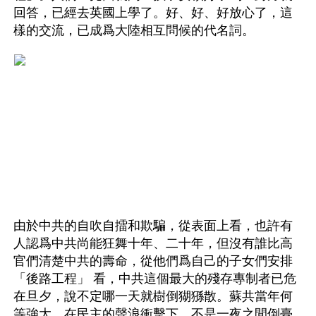
回答，已經去英國上學了。好、好、好放心了，這
樣的交流，已成爲大陸相互問候的代名詞。
由於中共的自吹自擂和欺騙，從表面上看，也許有
人認爲中共尚能狂舞十年、二十年，但沒有誰比高
官們清楚中共的壽命，從他們爲自己的子女們安排
「後路工程」 看，中共這個最大的殘存專制者已危
在旦夕，說不定哪一天就樹倒猢猻散。蘇共當年何
等強大，在民主的聲浪衝擊下，不是一夜之間倒臺