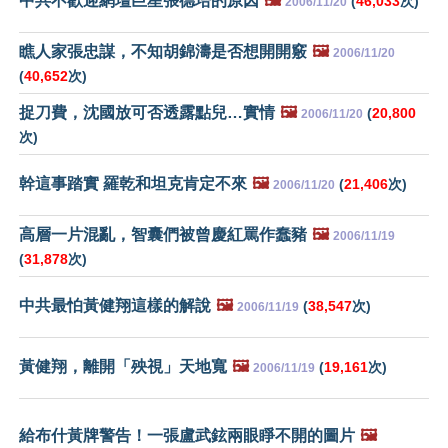
中共不歡迎網壇巨星張德培的原因
🖼️
(
46,033
次)
2006/11/20
瞧人家張忠謀，不知胡錦濤是否想開開竅
🖼️
2006/11/20
(
40,652
次)
捉刀費，沈國放可否透露點兒…實情
🖼️
(
20,800
2006/11/20
次)
幹這事踏實 羅乾和坦克肯定不來
🖼️
(
21,406
次)
2006/11/20
高層一片混亂，智囊們被曾慶紅罵作蠢豬
🖼️
2006/11/19
(
31,878
次)
中共最怕黃健翔這樣的解說
🖼️
(
38,547
次)
2006/11/19
黃健翔，離開「殃視」天地寬
🖼️
(
19,161
次)
2006/11/19
給布什黃牌警告！一張盧武鉉兩眼睜不開的圖片
🖼️