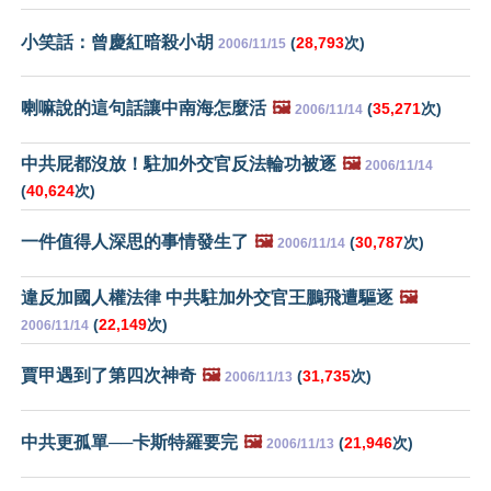
小笑話：曾慶紅暗殺小胡
(
28,793
次)
2006/11/15
喇嘛說的這句話讓中南海怎麼活
🖼️
(
35,271
次)
2006/11/14
中共屁都沒放！駐加外交官反法輪功被逐
🖼️
2006/11/14
(
40,624
次)
一件值得人深思的事情發生了
🖼️
(
30,787
次)
2006/11/14
違反加國人權法律 中共駐加外交官王鵬飛遭驅逐
🖼️
(
22,149
次)
2006/11/14
賈甲遇到了第四次神奇
🖼️
(
31,735
次)
2006/11/13
中共更孤單──卡斯特羅要完
🖼️
(
21,946
次)
2006/11/13