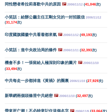
同性戀者希拉莉喜歡中共的原因
🖼️
(
41,046
次)
2006/11/12
小笑話：給辦公廳主任王剛女兒的一封招親信
2006/11/12
(
31,174
次)
印度國旗國徽中共看着都來氣
🖼️
(
49,193
次)
2006/11/12
小笑話：進中央政治局的條件
🖼️
(
32,393
次)
2006/11/11
機會不多！一張留給人極深刻印象的圖片
🖼️
2006/11/10
(
33,494
次)
中共每走一步都掉進《黃禍》的圈裏
(
27,929
次)
2006/11/10
新華網兩個頭條泄中共絕密
🖼️
(
32,497
次)
2006/11/10
帶來死亡潮！不必特意記住這個名字
🖼️
(
33,064
次)
2006/11/9