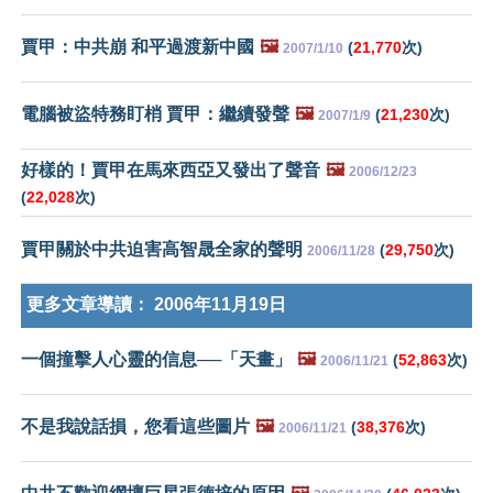
賈甲：中共崩 和平過渡新中國
🖼️
(
21,770
次)
2007/1/10
電腦被盜特務盯梢 賈甲：繼續發聲
🖼️
(
21,230
次)
2007/1/9
好樣的！賈甲在馬來西亞又發出了聲音
🖼️
2006/12/23
(
22,028
次)
賈甲關於中共迫害高智晟全家的聲明
(
29,750
次)
2006/11/28
更多文章導讀：
2006年11月19日
一個撞擊人心靈的信息──「天畫」
🖼️
(
52,863
次)
2006/11/21
不是我說話損，您看這些圖片
🖼️
(
38,376
次)
2006/11/21