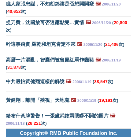
瞧人家張忠謀，不知胡錦濤是否想開開竅
🖼️
2006/11/20
(
40,652
次)
捉刀費，沈國放可否透露點兒…實情
🖼️
(
20,800
2006/11/20
次)
幹這事踏實 羅乾和坦克肯定不來
🖼️
(
21,406
次)
2006/11/20
高層一片混亂，智囊們被曾慶紅罵作蠢豬
🖼️
2006/11/19
(
31,878
次)
中共最怕黃健翔這樣的解說
🖼️
(
38,547
次)
2006/11/19
黃健翔，離開「殃視」天地寬
🖼️
(
19,161
次)
2006/11/19
給布什黃牌警告！一張盧武鉉兩眼睜不開的圖片
🖼️
(
28,221
次)
2006/11/18
Copyright© RMB Public Foundation Inc.