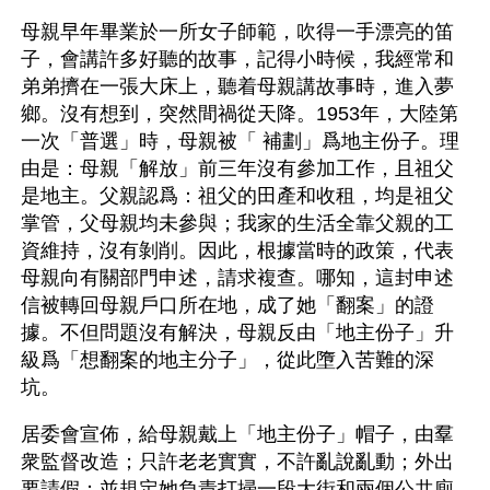
母親早年畢業於一所女子師範，吹得一手漂亮的笛
子，會講許多好聽的故事，記得小時候，我經常和
弟弟擠在一張大床上，聽着母親講故事時，進入夢
鄉。沒有想到，突然間禍從天降。1953年，大陸第
一次「普選」時，母親被「 補劃」爲地主份子。理
由是：母親「解放」前三年沒有參加工作，且祖父
是地主。父親認爲：祖父的田產和收租，均是祖父
掌管，父母親均未參與；我家的生活全靠父親的工
資維持，沒有剝削。因此，根據當時的政策，代表
母親向有關部門申述，請求複查。哪知，這封申述
信被轉回母親戶口所在地，成了她「翻案」的證
據。不但問題沒有解決，母親反由「地主份子」升
級爲「想翻案的地主分子」，從此墮入苦難的深
坑。
居委會宣佈，給母親戴上「地主份子」帽子，由羣
衆監督改造；只許老老實實，不許亂說亂動；外出
要請假；並規定她負責打掃一段大街和兩個公共廁