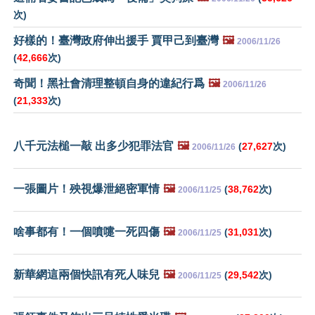
次)
好樣的！臺灣政府伸出援手 賈甲己到臺灣
🖼️
2006/11/26
(
42,666
次)
奇聞！黑社會清理整頓自身的違紀行爲
🖼️
2006/11/26
(
21,333
次)
八千元法槌一敲 出多少犯罪法官
🖼️
(
27,627
次)
2006/11/26
一張圖片！殃視爆泄絕密軍情
🖼️
(
38,762
次)
2006/11/25
啥事都有！一個噴嚏一死四傷
🖼️
(
31,031
次)
2006/11/25
新華網這兩個快訊有死人味兒
🖼️
(
29,542
次)
2006/11/25