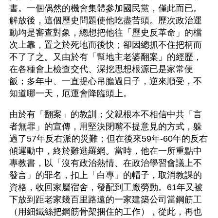
書。一個偶然的機會集體參加國民黨，僅此而已。
解放後，這個歷史問題使他吃盡苦頭。歷次政治運
動均是審查對象，總想把他往「歷史反革命」的檔
次上靠，置之於死地而後快；卻因總抓不住把柄而
不了了之。又由於有「幫地主老婆翻案」的經歷，
在各種會上檢查交代、深挖思想根源已是家常便
飯；多年中、一直提心吊膽過日子，逆來順受，不
知道哪一天，厄運會降臨頭上。
由於有「翻案」的教訓；父親根本不相信中共「言
者無罪」的宣傳，用堅決閉嘴不提意見的方式，躲
過了57年反右派的災難；但在後來59年-60年的反右
傾運動中，終於難逃羅網。當時，他在一所重點中
專教書，以「沒有政治熱情、在政治學習會議上不
發言」的罪名，扣上「白專」的帽子，取消教課的
資格，收回家屬宿舍，發配到工廠勞動。61年又被
下放到距老家幾百里路遠的一家建築公司當鋼筋工
（用細鐵絲把鋼筋骨架捆住的工作），從此，再也