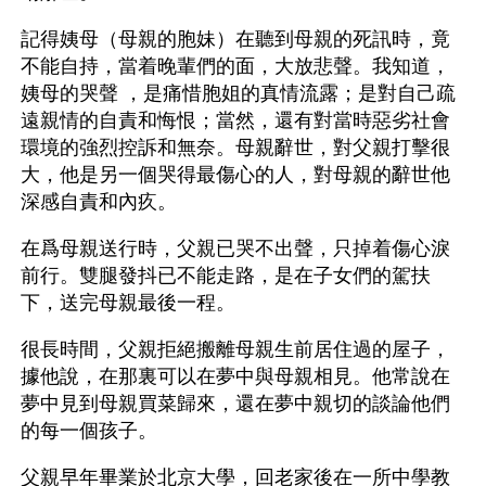
記得姨母（母親的胞妹）在聽到母親的死訊時，竟
不能自持，當着晚輩們的面，大放悲聲。我知道，
姨母的哭聲 ，是痛惜胞姐的真情流露；是對自己疏
遠親情的自責和悔恨；當然，還有對當時惡劣社會
環境的強烈控訴和無奈。母親辭世，對父親打擊很
大，他是另一個哭得最傷心的人，對母親的辭世他
深感自責和內疚。
在爲母親送行時，父親已哭不出聲，只掉着傷心淚
前行。雙腿發抖已不能走路，是在子女們的駕扶
下，送完母親最後一程。
很長時間，父親拒絕搬離母親生前居住過的屋子，
據他說，在那裏可以在夢中與母親相見。他常說在
夢中見到母親買菜歸來，還在夢中親切的談論他們
的每一個孩子。
父親早年畢業於北京大學，回老家後在一所中學教