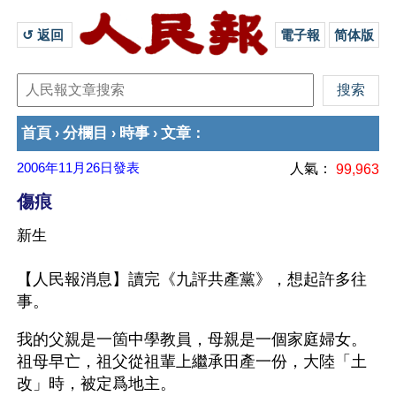
↺ 返回 
電子報
简体版
首頁
分欄目
時事
文章
›
›
›
：
2006年11月26日
發表
人氣：
99,963
傷痕
新生
【人民報消息】讀完《九評共產黨》，想起許多往
事。
我的父親是一箇中學教員，母親是一個家庭婦女。
祖母早亡，祖父從祖輩上繼承田產一份，大陸「土
改」時，被定爲地主。