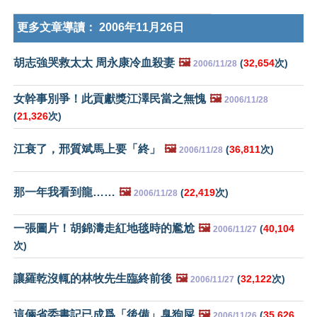
更多文章導讀：
2006年11月26日
胡志強哭救太太 周永康冷血殺妻
🖼️
(
32,654
次)
2006/11/28
女幹事別爭！此貢獻獎江澤民當之無愧
🖼️
2006/11/28
(
21,326
次)
江衰了，邢質斌馬上要「終」
🖼️
(
36,811
次)
2006/11/28
那一年我看到龍……
🖼️
(
22,419
次)
2006/11/28
一張圖片！胡錦濤走紅地毯時的尷尬
🖼️
(
40,104
2006/11/27
次)
讓羅乾沒輒的林牧先生臨終前後
🖼️
(
32,122
次)
2006/11/27
這倆省委書記已成爲「後備」臭狗屎
🖼️
(
35,626
2006/11/26