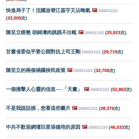
快進局子了！沈國放替江簽字又沾晦氣
🖼️
2006/11/22
(
33,509
次)
陳至立瞎整 胡錦濤肉跳跳不出輒
🖼️
(
25,923
次)
2006/11/22
甘肅省委似乎要公開對抗上司王剛
(
29,719
次)
2006/11/22
陳至立的兩個禍國殃民政策
🖼️
(
32,708
次)
2006/11/22
一個撞擊人心靈的信息──「天畫」
🖼️
(
52,863
次)
2006/11/21
不是我說話損，您看這些圖片
🖼️
(
38,376
次)
2006/11/21
中共不歡迎網壇巨星張德培的原因
🖼️
(
46,033
次)
2006/11/20