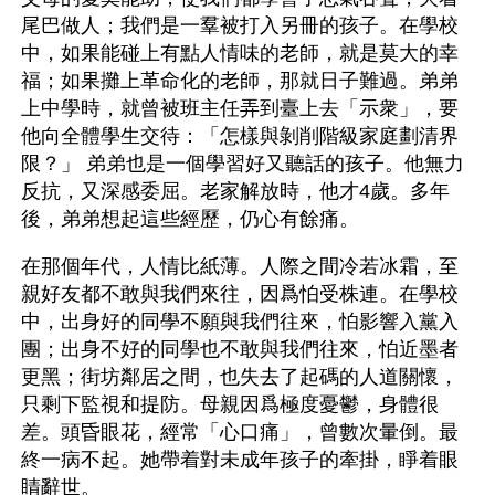
尾巴做人；我們是一羣被打入另冊的孩子。在學校
中，如果能碰上有點人情味的老師，就是莫大的幸
福；如果攤上革命化的老師，那就日子難過。弟弟
上中學時，就曾被班主任弄到臺上去「示衆」，要
他向全體學生交待：「怎樣與剝削階級家庭劃清界
限？」 弟弟也是一個學習好又聽話的孩子。他無力
反抗，又深感委屈。老家解放時，他才4歲。多年
後，弟弟想起這些經歷，仍心有餘痛。
在那個年代，人情比紙薄。人際之間冷若冰霜，至
親好友都不敢與我們來往，因爲怕受株連。在學校
中，出身好的同學不願與我們往來，怕影響入黨入
團；出身不好的同學也不敢與我們往來，怕近墨者
更黑；街坊鄰居之間，也失去了起碼的人道關懷，
只剩下監視和提防。母親因爲極度憂鬱，身體很
差。頭昏眼花，經常「心口痛」，曾數次暈倒。最
終一病不起。她帶着對未成年孩子的牽掛，睜着眼
睛辭世。