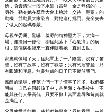
所，負責清理一段下水道（當然，全是無償的）。
另外，勒令她在羣衆大會上檢討，交待「翻案」的
動機，並動員大家發言，對她進行批鬥。完全失去
了做人的起碼尊嚴。
母親在委屈、驚嚇、羞辱的精神壓力下，大病一
場，雖撿回一條命，卻從此落下「心氣痛」的病
根，這個病根後來一直伴隨着她，直到去世。
家裏就像塌了天，從此罩上了一片陰雲。沒有了笛
聲，沒有了故事，沒有了歡笑；只有愁眉苦臉，只
有眼淚和嘆息。無憂無慮的日子已不屬於我們。
嚴酷的環境，使孩子們一下子懂事了許多。我們都
明白，自己在同齡孩子中，是另類；在學校中，不
能與任何人爭高低，只要不攤上當面羞辱和苛責就
是滿足了。
父母的愛莫能助，使我們都學會了忍氣吞聲，夾着