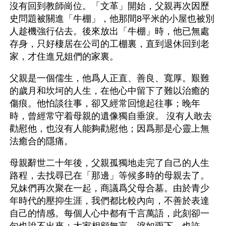
沒有回到教師崗位。「文革」開始，父親再次因歷
史問題被關進「牛棚」，他那間8平米的小屋也被別
人趁機強行佔去。後來放出「牛棚」時，他已無處
存身，只好棲居在公司的工棚裏，直到退休回到老
家，才住進兄姐們的家裏。
父親是一個儒生，他爲人正直、善良、寬厚。艱難
的歲月和坎坷的人生，在他心中留下了難以治癒的
傷痕。他怕談往事，卻又經常回憶起往事；晚年
時，曾經常守着母親的遺像獨自垂淚。 沒有人敢去
勸慰他，也沒有人能夠勸慰他；因爲那是心靈上無
法癒合的隱痛。
母親辭世二十年後，父親孤獨地走完了自己的人生
路程，去找尋已在「那邊」等候多時的母親去了。
兄妹們再次聚在一起，商議爲父母合墓。由於青少
年時代的壓抑生涯，我們都比較內向，不善於表達
自己的情感。每個人心中都有千言萬語，此刻卻一