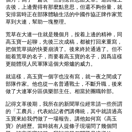
去後，上邊覺得有那麼點意思，但還不夠份量，就
安排當時正在部隊體驗生活的中國作協正牌作家荒
草到大連，幫助一塊整理。
荒草在大連一住就是幾個月，按着上邊的精神，同
高玉寶一起聊，先後三次成稿，都被打回來重寫，
把個荒草搞的快要崩潰了。後來終於通過了。但不
能着荒草的名子，而要着高玉寶的名子，因爲這樣
更能體現人民軍隊這個大熔爐的威力。
就這樣，高玉寶一個字也沒有寫，就一夜之間成了
部隊作家。他也從一名普通戰士，不斷升職，後來
做了大連軍分區俱樂部主任。相當於團職幹部。
記得文革後期，我所在的新聞單位經常請一些所謂
的「工農兵」代表給記者們講傳統，其中就請過高
玉寶來給我們做了一場報告。講他如何寫《高玉
寶》的經歷。當時就有人提條子現場問了幾個問