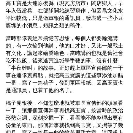
高玉寶是大連原復縣（現瓦房店市）閻店鄉人，早
年入伍當兵。在部隊開始練習寫作，但因爲文化水
平比較低，只是做軍報的通訊員，發表過一些小豆
腐塊的小消息，短訊之類的稿件。
當時部隊裏經常搞憶苦思甜，每個人都要輪流講
的，有一次輪到他講，他的口才好，又比一般戰士
有文化，講起來繪聲繪色，當時講的也就是舊社會
吃不飽飯，後來逃荒進城學手藝的事。沒有什麼
「半夜雞叫」的故事。正好趕上軍區宣傳部的一干
事在連隊裏蹲點，就把高玉寶講的這些事添油加醋
一番，寫了一篇稿子，發到軍區報紙。因高玉寶也
是通訊員，也着了他的名子。
稿子見報後，不知怎麼地就被軍區宣傳部的頭頭看
中了，讓那個宣傳幹事再找高玉寶，按當時的政治
形勢定調，深刻挖掘一下，看看能不能整理出更有
份量的東西。那個幹事就找到高玉寶，又搗鼓了幾
個月，寫了一篇長一些的憶苦思甜文章。這回報上