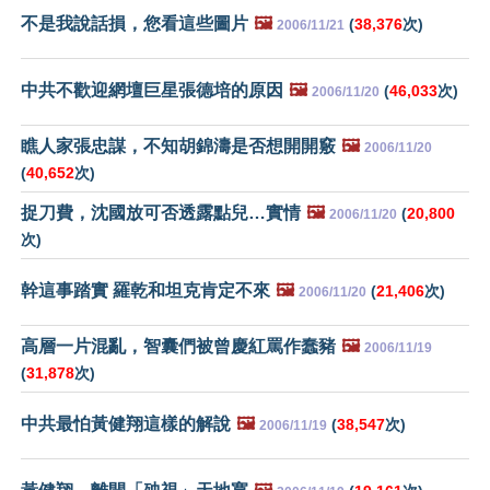
不是我說話損，您看這些圖片
🖼️
(
38,376
次)
2006/11/21
中共不歡迎網壇巨星張德培的原因
🖼️
(
46,033
次)
2006/11/20
瞧人家張忠謀，不知胡錦濤是否想開開竅
🖼️
2006/11/20
(
40,652
次)
捉刀費，沈國放可否透露點兒…實情
🖼️
(
20,800
2006/11/20
次)
幹這事踏實 羅乾和坦克肯定不來
🖼️
(
21,406
次)
2006/11/20
高層一片混亂，智囊們被曾慶紅罵作蠢豬
🖼️
2006/11/19
(
31,878
次)
中共最怕黃健翔這樣的解說
🖼️
(
38,547
次)
2006/11/19