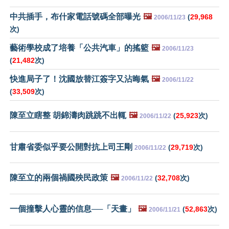
中共插手，布什家電話號碼全部曝光
🖼️
(
29,968
2006/11/23
次)
藝術學校成了培養「公共汽車」的搖籃
🖼️
2006/11/23
(
21,482
次)
快進局子了！沈國放替江簽字又沾晦氣
🖼️
2006/11/22
(
33,509
次)
陳至立瞎整 胡錦濤肉跳跳不出輒
🖼️
(
25,923
次)
2006/11/22
甘肅省委似乎要公開對抗上司王剛
(
29,719
次)
2006/11/22
陳至立的兩個禍國殃民政策
🖼️
(
32,708
次)
2006/11/22
一個撞擊人心靈的信息──「天畫」
🖼️
(
52,863
次)
2006/11/21