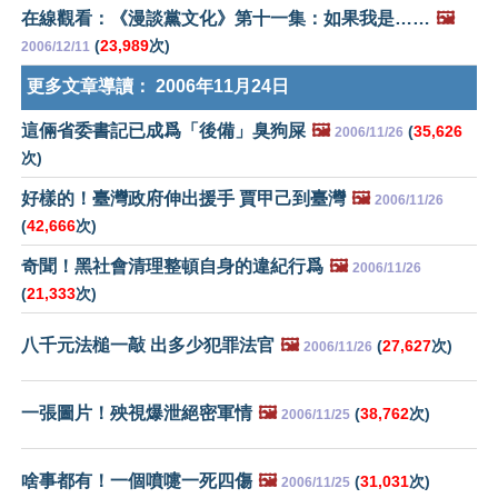
在線觀看：《漫談黨文化》第十一集：如果我是……
🖼️
(
23,989
次)
2006/12/11
更多文章導讀：
2006年11月24日
這倆省委書記已成爲「後備」臭狗屎
🖼️
(
35,626
2006/11/26
次)
好樣的！臺灣政府伸出援手 賈甲己到臺灣
🖼️
2006/11/26
(
42,666
次)
奇聞！黑社會清理整頓自身的違紀行爲
🖼️
2006/11/26
(
21,333
次)
八千元法槌一敲 出多少犯罪法官
🖼️
(
27,627
次)
2006/11/26
一張圖片！殃視爆泄絕密軍情
🖼️
(
38,762
次)
2006/11/25
啥事都有！一個噴嚏一死四傷
🖼️
(
31,031
次)
2006/11/25