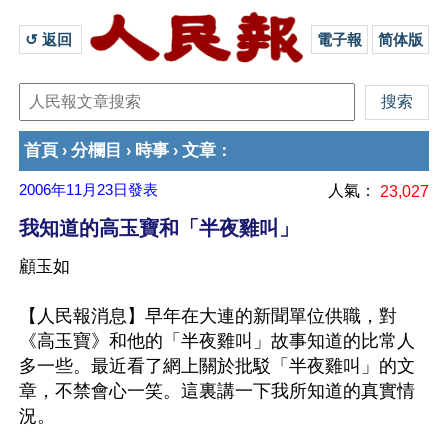
↺ 返回 
電子報
简体版
首頁
分欄目
時事
文章
›
›
›
：
2006年11月23日
發表
人氣：
23,027
我知道的高玉寶和「半夜雞叫」
顧玉如
【人民報消息】早年在大連的新聞單位供職，對
《高玉寶》和他的「半夜雞叫」故事知道的比常人
多一些。最近看了網上關於批駁「半夜雞叫」的文
章，不禁會心一笑。這裏講一下我所知道的真實情
況。