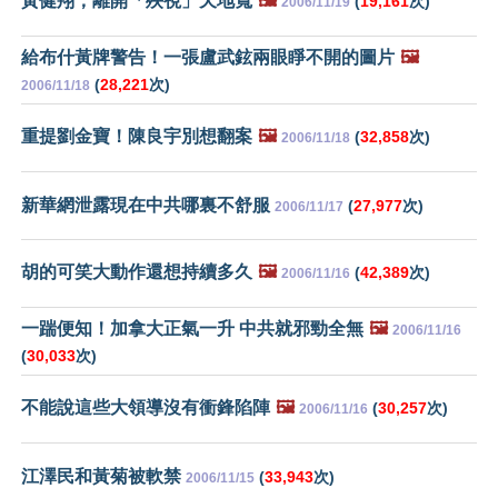
黃健翔，離開「殃視」天地寬
🖼️
(
19,161
次)
2006/11/19
給布什黃牌警告！一張盧武鉉兩眼睜不開的圖片
🖼️
(
28,221
次)
2006/11/18
重提劉金寶！陳良宇別想翻案
🖼️
(
32,858
次)
2006/11/18
新華網泄露現在中共哪裏不舒服
(
27,977
次)
2006/11/17
胡的可笑大動作還想持續多久
🖼️
(
42,389
次)
2006/11/16
一踹便知！加拿大正氣一升 中共就邪勁全無
🖼️
2006/11/16
(
30,033
次)
不能說這些大領導沒有衝鋒陷陣
🖼️
(
30,257
次)
2006/11/16
江澤民和黃菊被軟禁
(
33,943
次)
2006/11/15