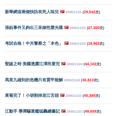
新華網這兩個快訊有死人味兒
🖼️
(
29,542
次)
2006/11/25
張鈺事件又鉤出三呆婊性愛光碟
🖼️
(
27,300
次)
2006/11/25
考試合格！中共警察之「本色」
🖼️
(
19,963
次)
2006/11/25
聖誕之時 美國透露江澤民要完
🖼️
(
44,102
次)
2006/11/24
馬英九碰到的危機只有賈甲能解
(
30,813
次)
2006/11/24
黃菊完了！小胡割掉老江舌頭
🖼️
(
45,389
次)
2006/11/23
江動手 導彈驅逐艦猛轟總書記
🖼️
(
49,659
次)
2006/11/23