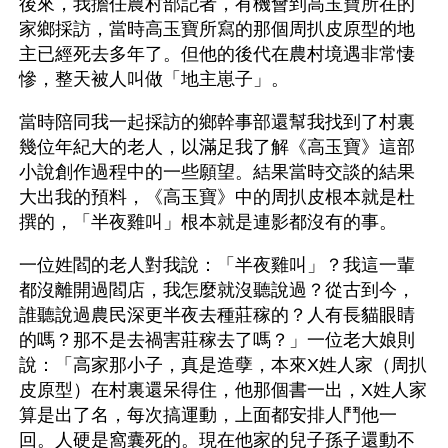
後來，我擔任農村部記者，有機會到高玉寶所在的
家鄉採訪，當時高玉寶所寫的那個周扒皮原型的地
主已經死去多年了。但他的後代在農村境遇非常悽
慘，整天被人叫做「地主崽子」。
當時陪同我一起採訪的鄉幹事部還幫我找到了村裏
幾位年紀大的老人，以滿足我了解《高玉寶》這部
小說創作過程中的一些願望。結果當時交談的結果
大出我的預料，《高玉寶》中的周扒皮根本就是杜
撰的，「半夜雞叫」根本就是連影都沒有的事。
一位姓閻的老人對我說：「半夜雞叫」？我這一輩
都沒離開過閻店，我怎麼就沒聽說過？從古到今，
誰聽說過農民深更半夜去種莊稼的？人有長貓眼睛
的嗎？那不是去禍害莊稼去了嗎？」一位老大娘則
說：「高家那小子，真是造孽，本來X姓人家（周扒
皮原型）在村裏還呆得住，他那個書一出，X姓人家
算是出了名，每次搞運動，上面都安排人鬥他一
回。人硬是窩囊死的。現在他家的兒子孫子還動不