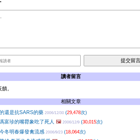
:
讀者留言
反饋。
相關文章
的還是抗SARS的藥
(
29,478
次)
2006/12/30
馮富珍的嘴脣象吃了死人
🖼️
(
30,015
次)
2006/12/9
今冬明春爆發禽流感
(
18,064
次)
2006/9/23