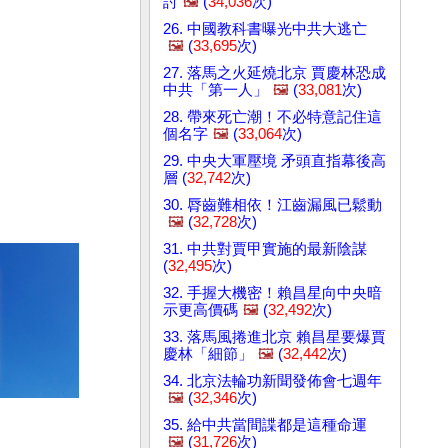
討
🖼️
(
34,036
次)
26. 中國教科書曝光中共大逃亡
🖼️
(
33,695
次)
27. 落馬之火延燒北京 賈慶林恐成
中共「第一人」
🖼️
(
33,081
次)
28. 帶來死亡潮！不必特意記住這
個名字
🖼️
(
33,064
次)
29. 中央大軍壓境 矛頭直指幕後高
層 (
32,742
次)
30. 脣齒難相依！江齒漏風已鬆動
🖼️
(
32,728
次)
31. 中共對賈甲實施的最新陰謀
(
32,495
次)
32. 手握大機密！賴昌星向中央暗
示更高價碼
🖼️
(
32,492
次)
33. 落馬風捲進北京 賴昌星要爆賈
慶林「細節」
🖼️
(
32,442
次)
34. 北京法輪功新聞發佈會七週年
🖼️
(
32,346
次)
35. 給中共當間諜都是這種命運
🖼️
(
31,726
次)