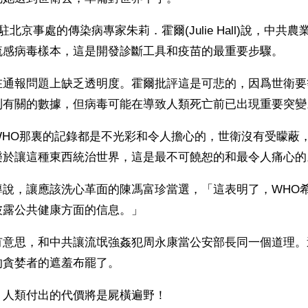
駐北京事處的傳染病專家朱莉．霍爾(Julie Hall)說，中共農
流感病毒樣本，這是開發診斷工具和疫苗的最重要步驟。 
在通報問題上缺乏透明度。霍爾批評這是可悲的，因爲世衛要
到有關的數據，但病毒可能在導致人類死亡前已出現重要突變
WHO那裏的記錄都是不光彩和令人擔心的，世衛沒有受矇蔽
樂於讓這種東西統治世界，這是最不可饒恕的和最令人痛心的
導說，讓應該洗心革面的陳馮富珍當選，「這表明了，WHO
披露公共健康方面的信息。」
有意思，和中共讓流氓強姦犯周永康當公安部長同一個道理。
的貪婪者的遮羞布罷了。
，人類付出的代價將是屍橫遍野！