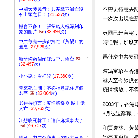
不需要特意去
中國大陸民衆：共產黨不滅亡沒
有出頭之日！ (
21,527
次)
一次次出現在
機會不多！一張留給人極深刻印
象的圖片
🖼️
(
33,494
次)
英國已經宣稱，
中共每走一步都掉進《黃禍》的
時通報，那麼
圈裏 (
27,929
次)
爲什麼中共要
新華網兩個頭條泄中共絕密
🖼️
(
32,497
次)
陳馮富珍在香港
小小說：看杆兒 (
17,360
次)
港人至今談虎色
帶來死亡潮！不必特意記住這個
疫情擴散，不
名字
🖼️
(
33,064
次)
老住持預言：疫情將爆發 幾十億
2003年，香
人亡 (
39,762
次)
8月被迫辭職
江想咬死韓正！這仨麻煩事大了
🖼️
(
46,707
次)
和賈慶林、黃
她高度重視，
爆笑：中共外交史上的特大丑聞