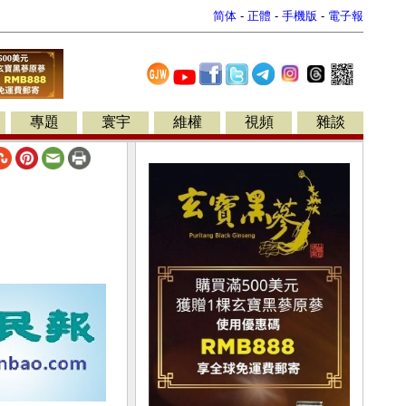
简体
-
正體
-
手機版
-
電子報
專題
寰宇
維權
視頻
雜談