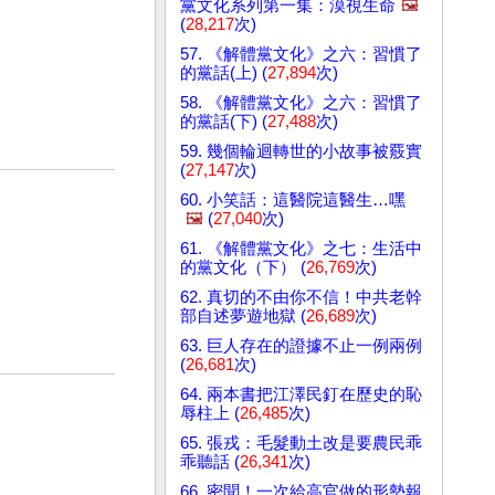
黨文化系列第一集：漠視生命
🖼️
(
28,217
次)
57. 《解體黨文化》之六：習慣了
的黨話(上) (
27,894
次)
58. 《解體黨文化》之六：習慣了
的黨話(下) (
27,488
次)
59. 幾個輪迴轉世的小故事被覈實
(
27,147
次)
60. 小笑話：這醫院這醫生…嘿
🖼️
(
27,040
次)
61. 《解體黨文化》之七：生活中
的黨文化（下） (
26,769
次)
62. 真切的不由你不信！中共老幹
部自述夢遊地獄 (
26,689
次)
63. 巨人存在的證據不止一例兩例
(
26,681
次)
64. 兩本書把江澤民釘在歷史的恥
辱柱上 (
26,485
次)
65. 張戎：毛髮動土改是要農民乖
乖聽話 (
26,341
次)
66. 密聞！一次給高官做的形勢報