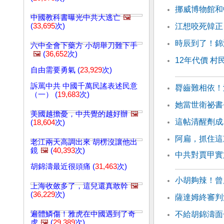
挪威博物館和
中國教科書曝光中共大逃亡
🖼️
(
33,695
次)
江想咬死韓正
時辰到了！錦
六中全會下藥方 小胡舉刀難下手
🖼️
(
36,652
次)
12年代價 村
自由需要勇氣 (
23,929
次)
訴罵中共 中國千萬民謠表述民意
脣齒難相依！
（一） (
19,683
次)
她當世衛祕書
美國越擔憂，中共覺的越好辦
🖼️
這帖清醒劑成
(
18,604
次)
阿扁，抓住這
老江兩天高調出來 胡楞沒讓他出
鏡
🖼️
(
40,393
次)
中共對賈甲實
胡錦濤最近很頭痛 (
31,463
次)
小胡夠辣！曾
上海收斂多了，這兒還真敢幹
🖼️
(
36,229
次)
薩達姆終審判
遍體鱗傷！雅虎在中國遇到了奇
不給胡錦濤面
虎
🖼️
(
29,389
次)