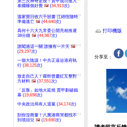
第三次神奇走脫！賈甲成功進入
泰國睡個好覺
🖼️
(
34,913
次)
溫家寶日收六千狀書 江綿恆隨時
準備逃亡
🖼️
(
44,640
次)
文章網址: http://w
打印機版
爲何十六大九常委公開亮相推遲
38分鐘
🖼️
(
44,987
次)
誰闖過這一關 誰擁有一片天
🖼️
(
29,297
次)
分享至：
一個大陰謀！中共正逼迫港府執
行 (
38,125
次)
放走自己人！羅幹曾慶紅互整對
方材料
🖼️
(
37,551
次)
「反叛」如地火延燒 賈甲劃破鐵
幕 (
19,698
次)
中央政治局有人退黨 (
34,174
次)
刮你沒商量！八萬港商哭都找不
到墳頭兒
🖼️
(
19,690
次)