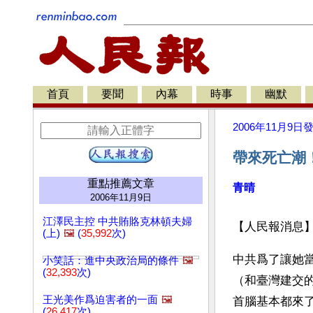
首頁
要聞
內幕
時事
幽默
2006年11月9日
帶來死亡潮
重點推薦文章
青晴
2006年11月9日
江澤民主控 中共賄賂克林頓夫婦
【人民報消息
(上)
🖼️
(
35,992
次)
中共爲了讓她
小笑話：進中央政治局的條件
🖼️
(
32,393
次)
（和臺灣建交的
王光美作爲迫害者的一面
🖼️
首腦基本都來了
(
26,417
次)