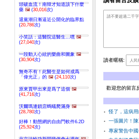
讀者留言反饋
頭破血流！南韓才知道該下什麼
藥
🖼️
(
30,016
次)
退黨潮日漸逼近公開化的臨界點
(
20,786
次)
小笑話：這醫院這醫生…嘿
🖼️
(
27,040
次)
一段動人心絃的樂曲和圖象
🖼️
(
30,904
次)
讀者暱稱:
無奇不有！此醫生是如何成爲
「偉光正」的
🖼️
(
24,110
次)
歡迎您的留言
原來賈甲出來是爲了這個
🖼️
(
41,716
次)
沃爾瑪連鎖店螞蟻爬滿身
🖼️
怪了，這病用
(
28,780
次)
一張圖片！陳
好棒！動態網的自由門軟件6.2D
(
25,924
次)
專家警告中國