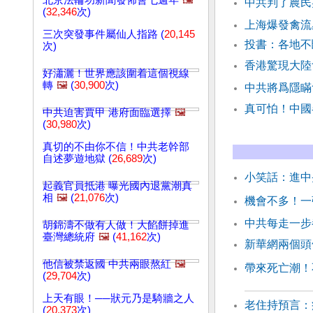
北京法輪功新聞發佈會七週年
🖼️
中共判了農民
(
32,346
次)
上海爆發禽流
三次突發事件屬仙人指路 (
20,145
投書：各地不
次)
香港驚現大陸
好瀟灑！世界應該圍着這個視線
轉
🖼️
(
30,900
次)
中共將爲隱瞞
真可怕！中國
中共迫害賈甲 港府面臨選擇
🖼️
(
30,980
次)
真切的不由你不信！中共老幹部
自述夢遊地獄 (
26,689
次)
小笑話：進中
起義官員抵港 曝光國內退黨潮真
相
🖼️
(
21,076
次)
機會不多！一
中共每走一步
胡錦濤不做有人做！大餡餅掉進
臺灣總統府
🖼️
(
41,162
次)
新華網兩個頭
他信被禁返國 中共兩眼熬紅
🖼️
帶來死亡潮！
(
29,704
次)
上天有眼！──狀元乃是騎牆之人
老住持預言：
(
20,373
次)