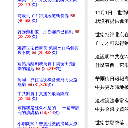
(
23,470
次)
11月1日，世衛
時辰到了！錦濤繞道斬長春
🖼️
(
46,696
次)
就沒有提供禽
脣齒難相依！江齒漏風已鬆動
🖼️
世衛批評北京
(
32,728
次)
亡，才可以得
她當世衛祕書長 英國三百萬個屍
袋不夠
🖼️
(
25,938
次)
這說明中共在
這帖清醒劑成爲賈甲周密出走計
什麼東西，它
劃的鑰匙
🖼️
(
25,219
次)
華爾街日報報
阿扁，抓住這次機會臺灣將受益
無窮
🖼️
(
31,376
次)
中共更及時地
中共對賈甲實施的最新陰謀
(
32,495
次)
這種說法非常
震撼將是經久不息的──一篇未讀
中共金錢收買
完的演講稿 (
19,744
次)
世衛甘願墮落
小胡夠辣！曾慶紅燙的滿嘴大燎