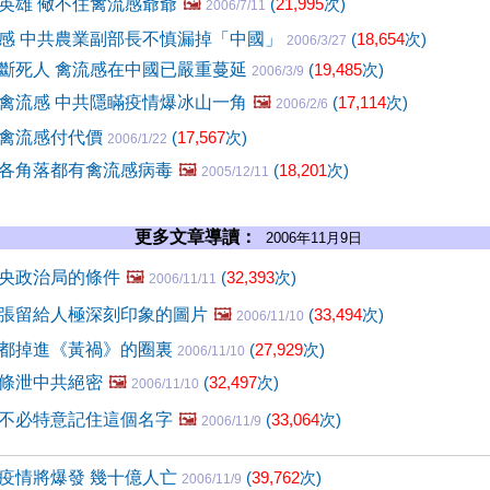
英雄 儆不住禽流感爺爺
🖼️
(
21,995
次)
2006/7/11
感 中共農業副部長不慎漏掉「中國」
(
18,654
次)
2006/3/27
斷死人 禽流感在中國已嚴重蔓延
(
19,485
次)
2006/3/9
禽流感 中共隱瞞疫情爆冰山一角
🖼️
(
17,114
次)
2006/2/6
禽流感付代價
(
17,567
次)
2006/1/22
各角落都有禽流感病毒
🖼️
(
18,201
次)
2005/12/11
更多文章導讀：
2006年11月9日
央政治局的條件
🖼️
(
32,393
次)
2006/11/11
張留給人極深刻印象的圖片
🖼️
(
33,494
次)
2006/11/10
都掉進《黃禍》的圈裏
(
27,929
次)
2006/11/10
條泄中共絕密
🖼️
(
32,497
次)
2006/11/10
不必特意記住這個名字
🖼️
(
33,064
次)
2006/11/9
疫情將爆發 幾十億人亡
(
39,762
次)
2006/11/9