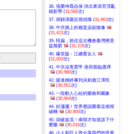
36. 張榮坤爲自保 供出衆高官淫亂
錄影帶 (
31,565
次)
37. 胡錦濤最近很頭痛 (
31,463
次)
38. 中共挑上的都是這副揍像
🖼️
(
31,421
次)
39. 阿扁，抓住這次機會臺灣將受
益無窮
🖼️
(
31,376
次)
40. 爆笑版：江總看女人
🖼️
(
31,003
次)
41. 中共迫害賈甲 港府面臨選擇
🖼️
(
30,980
次)
42. 薩達姆終審判決刺激江澤民
🖼️
(
30,951
次)
43. 一段動人心絃的樂曲和圖象
🖼️
(
30,904
次)
44. 好瀟灑！世界應該圍着這個視
線轉
🖼️
(
30,900
次)
45. 頭破血流！南韓才知道該下什
麼藥
🖼️
(
30,016
次)
46. 小人和巨人曾分享我們的世界