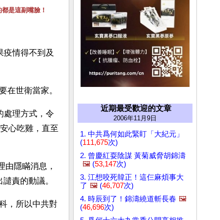
的都是這副嘴臉！
果疫情得不到及
要在世衛當家。
近期最受歡迎的文章
)的處理方式，令
2006年11月9日
人安心吃雞，直至
1. 中共爲何如此緊盯「大紀元」
(
111,675
次)
2. 曾慶紅耍陰謀 黃菊威脅胡錦濤
🖼️
(
53,147
次)
爲理由隱瞞消息，
3. 江想咬死韓正！這仨麻煩事大
出譴責的動議。
了
🖼️
(
46,707
次)
4. 時辰到了！錦濤繞道斬長春
🖼️
科，所以中共對
(
46,696
次)