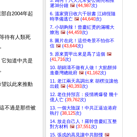
5. 爲何十六大九常委公開亮相推
遲38分鐘
🖼️
(
44,987
次)
業部自2004年起
6. 溫家寶日收六千狀書 江綿恆隨
時準備逃亡
🖼️
(
44,640
次)
7. 小胡夠辣！曾慶紅燙的滿嘴大
燎泡
🖼️
(
44,459
次)
等待有人類死
8. 圖片在此！這些奇景不怕你不
信
🖼️
(
43,644
次)
。
9. 原來賈甲出來是爲了這個
🖼️
(
41,716
次)
，它知道中共是
10. 胡錦濤不做有人做！大餡餅掉
。
進臺灣總統府
🖼️
(
41,162
次)
11. 老江兩天高調出來 胡楞沒讓他
希望以此來推動
出鏡
🖼️
(
40,393
次)
12. 老住持預言：疫情將爆發 幾十
億人亡 (
39,762
次)
這不過是那些被
13. 一個大陰謀！中共正逼迫港府
執行 (
38,125
次)
14. 放走自己人！羅幹曾慶紅互整
對方材料
🖼️
(
37,551
次)
15. 張戎的高見讓中共顫慄
🖼️