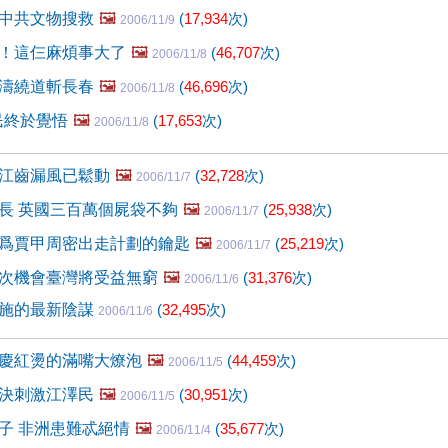
中共文物搜救
🖼️
(
17,934
次)
2006/11/9
！這仨麻煩事大了
🖼️
(
46,707
次)
2006/11/8
濤繞道斬長春
🖼️
(
46,696
次)
2006/11/8
民終於覺悟
🖼️
(
17,653
次)
2006/11/8
江齒漏風已鬆動
🖼️
(
32,728
次)
2006/11/7
長 英國三百萬個屍袋不夠
🖼️
(
25,938
次)
2006/11/7
爲賈甲周密出走計劃的鑰匙
🖼️
(
25,219
次)
2006/11/7
次機會臺灣將受益無窮
🖼️
(
31,376
次)
2006/11/6
施的最新陰謀
(
32,495
次)
2006/11/6
慶紅燙的滿嘴大燎泡
🖼️
(
44,459
次)
2006/11/5
決刺激江澤民
🖼️
(
30,951
次)
2006/11/5
子 非洲患難忒絕情
🖼️
(
35,677
次)
2006/11/4