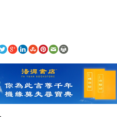
ww.renminbao.com/rmb/articles/2006/11/9/42197b.html