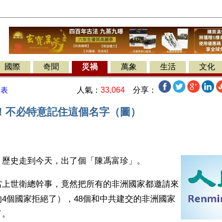
國際
奇聞
災禍
萬象
生活
文化
人氣：
33,064
分享：
發表
！不必特意記住這個名字（圖）
】歷史走到今天，出了個「陳馮富珍」。 
當上世衛總幹事，竟然把所有的非洲國家都邀請來
4個國家拒絕了），48個和中共建交的非洲國家
。 