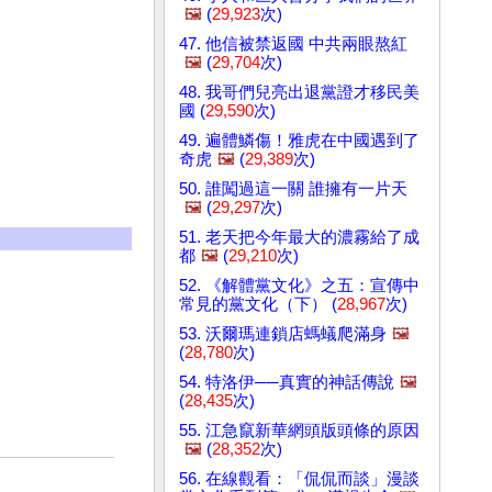
🖼️
(
29,923
次)
47. 他信被禁返國 中共兩眼熬紅
🖼️
(
29,704
次)
48. 我哥們兒亮出退黨證才移民美
國 (
29,590
次)
49. 遍體鱗傷！雅虎在中國遇到了
奇虎
🖼️
(
29,389
次)
50. 誰闖過這一關 誰擁有一片天
🖼️
(
29,297
次)
51. 老天把今年最大的濃霧給了成
都
🖼️
(
29,210
次)
52. 《解體黨文化》之五：宣傳中
常見的黨文化（下） (
28,967
次)
53. 沃爾瑪連鎖店螞蟻爬滿身
🖼️
(
28,780
次)
54. 特洛伊──真實的神話傳說
🖼️
(
28,435
次)
55. 江急竄新華網頭版頭條的原因
🖼️
(
28,352
次)
56. 在線觀看：「侃侃而談」漫談