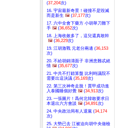
(
37,204
次)
16. 宇宙最新奇景！碰撞不是毀滅
而是新生
🖼️
(
37,177
次)
17. 六中全會下藥方 小胡舉刀難下
手
🖼️
(
36,652
次)
18. 上海收斂多了，這兒還真敢幹
🖼️
(
36,229
次)
19. 江胡激戰 元老分兩邊 (
36,153
次)
20. 不給胡錦濤面子 非洲患難忒絕
情
🖼️
(
35,677
次)
21. 中共不打錯算盤 比利時議院不
需要出這決議 (
35,169
次)
22. 第三次神奇走脫！賈甲成功進
入泰國睡個好覺
🖼️
(
34,913
次)
23. 一張圖片！爲何北韓敢要求日
本退出六方會談
🖼️
(
34,891
次)
24. 中央政治局有人退黨 (
34,174
次)
25. 大勢已去 江被迫向胡中央做檢