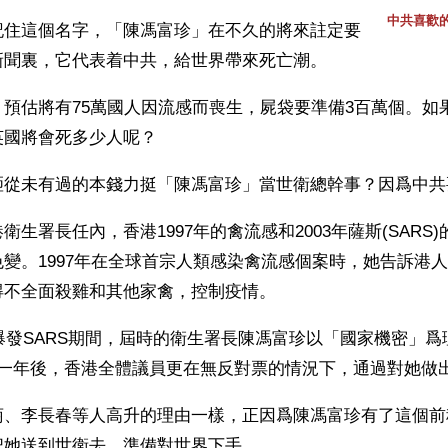
中共喜歡
記住這個名字，「陳馮富珍」在不久的將來註定要
新聞裏，它代表着中共，給世界帶來死亡潮。
預估將有75萬國人因流感而喪生，屍袋要準備3百萬個。如
英國將會死多少人呢？
砸從未有過的本錢力挺「陳馮富珍」當世衛總幹事？因爲中共
衛生署長任內，香港1997年的禽流感和2003年薩斯(SARS
變。1997年在全球首宗人類感染禽流感個案時，她告訴港
得不全面殺雞和其他家禽，控制疫情。
港爆發SARS期間，屆時的衛生署長陳馮富珍以「國家機密」
，一年後，香港全體議員更在無反對票的情況下，通過對她做
菊、李長春等人高升的理由一樣，正因爲陳馮富珍有了這個前
把她送到世衛去，準備對世界下手。