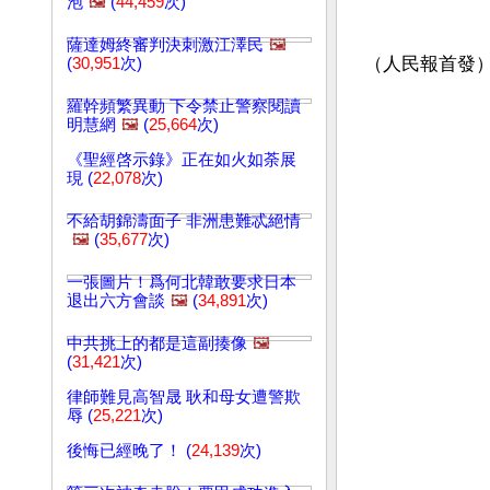
泡
🖼️
(
44,459
次)
薩達姆終審判決刺激江澤民
🖼️
（人民報首發
(
30,951
次)
羅幹頻繁異動 下令禁止警察閱讀
明慧網
🖼️
(
25,664
次)
《聖經啓示錄》正在如火如荼展
現 (
22,078
次)
不給胡錦濤面子 非洲患難忒絕情
🖼️
(
35,677
次)
一張圖片！爲何北韓敢要求日本
退出六方會談
🖼️
(
34,891
次)
中共挑上的都是這副揍像
🖼️
(
31,421
次)
律師難見高智晟 耿和母女遭警欺
辱 (
25,221
次)
後悔已經晚了！ (
24,139
次)