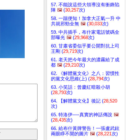
57. 不能說這些大領導沒有衝鋒陷
陣
🖼️
(
30,257
次)
58. 一踹便知！加拿大正氣一升 中
共就邪勁全無
🖼️
(
30,033
次)
59. 中共插手，布什家電話號碼全
部曝光
🖼️
(
29,968
次)
60. 甘肅省委似乎要公開對抗上司
王剛 (
29,719
次)
61. 老天把今年最大的濃霧給了成
都
🖼️
(
29,210
次)
62. 《解體黨文化》之八：習慣性
的黨文化思維(上) (
28,794
次)
63. 小笑話：曾慶紅暗殺小胡
(
28,793
次)
64. 【解體黨文化】後記 (
28,520
次)
65. 特洛伊──真實的神話傳說
🖼️
(
28,435
次)
66. 給布什黃牌警告！一張盧武鉉
兩眼睜不開的圖片
🖼️
(
28,221
次)