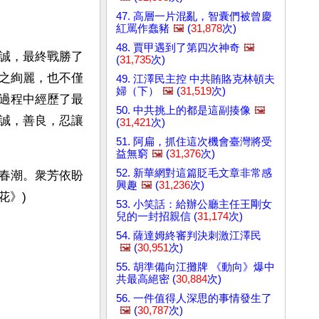
47. 高層一片混亂，智囊們被曾慶
紅罵作蠢豬
🖼️
(
31,878
次)
48. 賈甲遇到了第四次神奇
🖼️
誠，最終戰勝了
(
31,735
次)
之絢麗，也不僅
49. 江澤民主控 中共賄賂克林頓夫
婦（下）
🖼️
(
31,519
次)
過程中經歷了最
50. 中共挑上的都是這副揍像
🖼️
誠，善良，忍讓
(
31,421
次)
51. 阿扁，抓住這次機會臺灣將受
益無窮
🖼️
(
31,376
次)
52. 新華網對這篇貶毛文章非常感
春潮。衆芳依盼
興趣
🖼️
(
31,236
次)
花》)
53. 小笑話：給辦公廳主任王剛女
兒的一封招親信 (
31,174
次)
54. 薩達姆終審判決刺激江澤民
🖼️
(
30,951
次)
55. 胡準備向江攤牌 《動向》爆中
共最高絕密 (
30,884
次)
56. 一件值得人深思的事情發生了
🖼️
(
30,787
次)