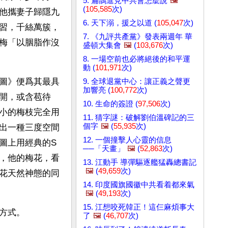
5. 扁鵲進見中共會怎麼說
🖼️
(
105,585
次)
他攜妻子歸隱九
6. 天下溺，援之以道 (
105,047
次)
習，千絲萬簇，
7. 《九評共產黨》發表兩週年 華
梅「以胭脂作沒
盛頓大集會
🖼️
(
103,676
次)
8. 一場空前也必將絕後的和平運
動 (
101,971
次)
圖》便爲其最具
9. 全球退黨中心：讓正義之聲更
加響亮 (
100,772
次)
開，或含苞待
10. 生命的簽證 (
97,506
次)
小的梅枝完全用
11. 猜字謎：破解劉伯溫碑記的三
個字
🖼️
(
55,935
次)
出一種三度空間
12. 一個撞擊人心靈的信息
圖上用經典的S
──「天畫」
🖼️
(
52,863
次)
，他的梅花，看
13. 江動手 導彈驅逐艦猛轟總書記
🖼️
(
49,659
次)
花天然神態的同
14. 印度國旗國徽中共看着都來氣
🖼️
(
49,193
次)
15. 江想咬死韓正！這仨麻煩事大
方式。
了
🖼️
(
46,707
次)