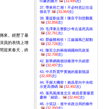
印象的圖片
🖼️
(
33,494
次)
37. 帶來死亡潮！不必特意記住這
個名字
🖼️
(
33,064
次)
38. 重提劉金寶！陳良宇別想翻案
🖼️
(
32,858
次)
39. 毛澤東左整劉少奇右逼死高崗
🖼️
(
32,761
次)
傳來。經歷了暴
40. 脣齒難相依！江齒漏風已鬆動
演員的表情上增
🖼️
(
32,728
次)
間迎來春天，終
41. 陳至立的兩個禍國殃民政策
🖼️
(
32,708
次)
42. 新華網兩個頭條泄中共絕密
🖼️
(
32,497
次)
43. 中共對賈甲實施的最新陰謀
(
32,495
次)
44. 手握大機密！賴昌星向中央暗
示更高價碼
🖼️
(
32,492
次)
45. 落馬風捲進北京 賴昌星要爆賈
慶林「細節」
🖼️
(
32,442
次)
46. 小笑話：進中央政治局的條件
🖼️
(
32,393
次)