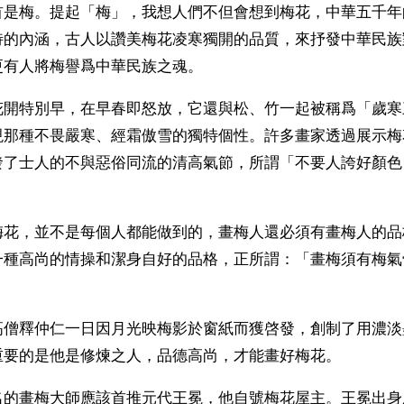
首是梅。提起「梅」，我想人們不但會想到梅花，中華五千年
特的內涵，古人以讚美梅花凌寒獨開的品質，來抒發中華民族
更有人將梅譽爲中華民族之魂。
花開特別早，在早春即怒放，它還與松、竹一起被稱爲「歲寒
現那種不畏嚴寒、經霜傲雪的獨特個性。許多畫家透過展示梅
發了士人的不與惡俗同流的清高氣節，所謂「不要人誇好顏色
梅花，並不是每個人都能做到的，畫梅人還必須有畫梅人的品
一種高尚的情操和潔身自好的品格，正所謂：「畫梅須有梅氣
高僧釋仲仁一日因月光映梅影於窗紙而獲啓發，創制了用濃淡
重要的是他是修煉之人，品德高尚，才能畫好梅花。
名的畫梅大師應該首推元代王冕，他自號梅花屋主。王冕出身