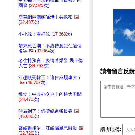
中共每走一步都掉進《黃禍》的
圈裏 (
27,929
次)
新華網兩個頭條泄中共絕密
🖼️
(
32,497
次)
小小說：看杆兒 (
17,360
次)
帶來死亡潮！不必特意記住這個
名字
🖼️
(
33,064
次)
老住持預言：疫情將爆發 幾十億
人亡 (
39,762
次)
讀者留言反饋
江想咬死韓正！這仨麻煩事大了
🖼️
(
46,707
次)
爆笑：中共外交史上的特大丑聞
(
23,470
次)
時辰到了！錦濤繞道斬長春
🖼️
(
46,696
次)
脣齒難相依！江齒漏風已鬆動
🖼️
讀者暱稱:
(
32,728
次)