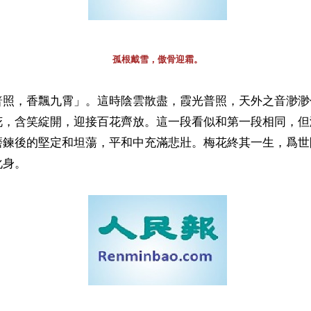
孤根戴雪，傲骨迎霜。
普照，香飄九霄」。這時陰雲散盡，霞光普照，天外之音渺渺
花，含笑綻開，迎接百花齊放。這一段看似和第一段相同，但
磨鍊後的堅定和坦蕩，平和中充滿悲壯。梅花終其一生，爲世
化身。