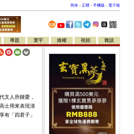
简体
-
正體
-
手機版
-
電子報
專題
寰宇
維權
視頻
雜談
代文人所鍾愛，
高士用來表現清
享有「四君子」