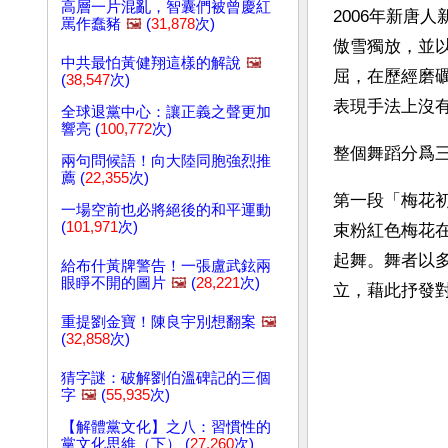
高層一片混亂，智囊們被曾慶紅
2006年新唐
罵作蠢豬
🖼️
(
31,878
次)
傲雪獨放，並
中共最怕黃健翔這樣的解說
🖼️
屈，在歷經磨
(
38,547
次)
表現手法上沒
全球退黨中心：讓正義之聲更加
響亮 (
100,772
次)
整個舞蹈分爲
兩句問候語！向大陸同胞強烈推
薦 (
22,355
次)
第一段「梅花
一場空前也必將絕後的和平運動
(
101,971
次)
束粉紅色梅花
起舞。舞者以
給布什黃牌警告！一張盧武鉉兩
眼睜不開的圖片
🖼️
(
28,221
次)
立，藉此抒發
重提劉金寶！陳良宇別想翻案
🖼️
(
32,858
次)
猜字謎：破解劉伯溫碑記的三個
字
🖼️
(
55,935
次)
【解體黨文化】之八：習慣性的
黨文化思維（下） (
27,260
次)