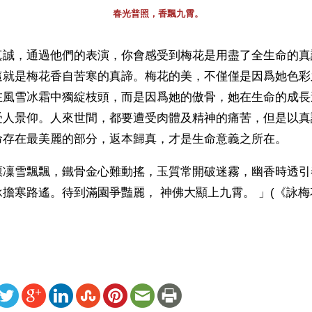
春光普照，香飄九霄。
真誠，通過他們的表演，你會感受到梅花是用盡了全生命的真
這就是梅花香自苦寒的真諦。梅花的美，不僅僅是因爲她色彩
在風雪冰霜中獨綻枝頭，而是因爲她的傲骨，她在生命的成長
受人景仰。人來世間，都要遭受肉體及精神的痛苦，但是以真
命存在最美麗的部分，返本歸真，才是生命意義之所在。
凜凜雪飄飄，鐵骨金心難動搖，玉質常開破迷霧，幽香時透引
擔寒路遙。待到滿園爭豔麗， 神佛大顯上九霄。 」(《詠梅
ww.renminbao.com/rmb/articles/2006/11/23/42327b.html