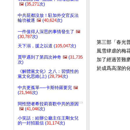
🖼️
(
35,271
次)
中共屁都沒放！駐加外交官反法
輪功被逐
🖼️
(
40,624
次)
一件值得人深思的事情發生了
🖼️
(
30,787
次)
第三部「春光
天下溺，援之以道 (
105,047
次)
風雪肆虐的梅
賈甲遇到了第四次神奇
🖼️
(
31,735
加了經過苦難
次)
於成爲高潔的
《解體黨文化》之八：習慣性的
黨文化思維(上) (
28,794
次)
中共更孤單──卡斯特羅要完
🖼️
(
21,946
次)
同性戀者希拉莉喜歡中共的原因
🖼️
(
41,046
次)
小笑話：給辦公廳主任王剛女兒
的一封招親信 (
31,174
次)