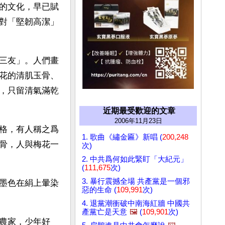
的文化，早已賦
對「堅韌高潔」
三友」。人們畫
花的清肌玉骨、
，只留清氣滿乾
近期最受歡迎的文章
2006年11月23日
格，有人稱之爲
1. 歌曲《繡金匾》新唱 (
200,248
骨，人與梅花一
次)
2. 中共爲何如此緊盯「大紀元」
(
111,675
次)
3. 暴行震撼全場 共產黨是一個邪
墨色在絹上暈染
惡的生命 (
109,991
次)
4. 退黨潮衝破中南海紅牆 中國共
產黨亡是天意
🖼️
(
109,901
次)
農家，少年好