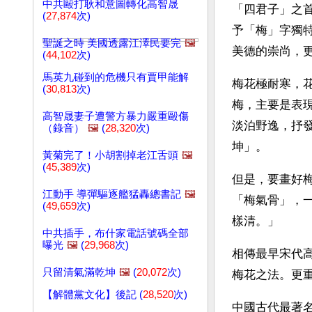
中共毆打耿和意圖轉化高智晟
「四君子」之
(
27,874
次)
予「梅」字獨
聖誕之時 美國透露江澤民要完
🖼️
美德的崇尚，
(
44,102
次)
馬英九碰到的危機只有賈甲能解
梅花極耐寒，
(
30,813
次)
梅，主要是表
高智晟妻子遭警方暴力嚴重毆傷
淡泊野逸，抒
（錄音）
🖼️
(
28,320
次)
坤」。
黃菊完了！小胡割掉老江舌頭
🖼️
(
45,389
次)
但是，要畫好
江動手 導彈驅逐艦猛轟總書記
🖼️
「梅氣骨」，
(
49,659
次)
樣清。」
中共插手，布什家電話號碼全部
曝光
🖼️
(
29,968
次)
相傳最早宋代
只留清氣滿乾坤
🖼️
(
20,072
次)
梅花之法。更
【解體黨文化】後記 (
28,520
次)
中國古代最著