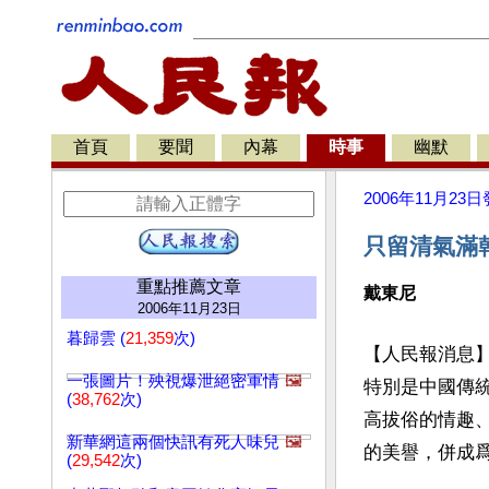
首頁
要聞
內幕
時事
幽默
2006年11月23日
只留清氣滿
重點推薦文章
戴東尼
2006年11月23日
暮歸雲 (
21,359
次)
【人民報消息
一張圖片！殃視爆泄絕密軍情
🖼️
特別是中國傳
(
38,762
次)
高拔俗的情趣
新華網這兩個快訊有死人味兒
🖼️
的美譽，併成
(
29,542
次)