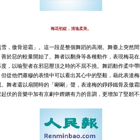
梅花初綻，清逸柔美。
戴雪，傲骨迎霜」。這一段是整個舞蹈的高潮。舞臺上突然間
、善於惡的較量開始了。舞者以翻身等各種動作，表現梅花在
再度，以喻聖者在邪惡壓頂之時的不屈不撓。舞蹈動作柔中帶
，但從他們肅穆的表情中可以看出其心中的堅毅，藉此表達梅
屈。舞者還以扇開時的「唰唰」聲，表達梅的錚錚鐵骨及傲霜
宕起伏的音樂中加有京劇中鏗鏘有力的音調，更增加了堅韌不