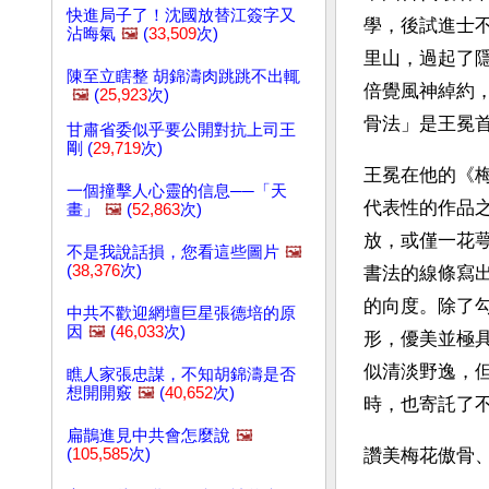
快進局子了！沈國放替江簽字又
學，後試進士
沾晦氣
🖼️
(
33,509
次)
里山，過起了
陳至立瞎整 胡錦濤肉跳跳不出輒
倍覺風神綽約
🖼️
(
25,923
次)
骨法」是王冕
甘肅省委似乎要公開對抗上司王
剛 (
29,719
次)
王冕在他的《
一個撞擊人心靈的信息──「天
代表性的作品
畫」
🖼️
(
52,863
次)
放，或僅一花
不是我說話損，您看這些圖片
🖼️
(
38,376
次)
書法的線條寫
的向度。除了
中共不歡迎網壇巨星張德培的原
因
🖼️
(
46,033
次)
形，優美並極
似清淡野逸，
瞧人家張忠謀，不知胡錦濤是否
想開開竅
🖼️
(
40,652
次)
時，也寄託了
扁鵲進見中共會怎麼說
🖼️
(
105,585
次)
讚美梅花傲骨