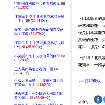
印度國旗國徽中共看着都來氣
🖼️
(
49,193
次)
江澤民主控 中共賄賂克林頓夫婦
正因爲舞者的
（下）
🖼️
(
31,519
次)
嚴寒和磨難，
天警！劉伯溫數百年前預言突然
僅是因爲其能
民間流傳 (
39,279
次)
真誠的詮釋，
江澤民主控 中共賄賂克林頓夫婦
處世，那是生
(上)
🖼️
(
35,992
次)
小笑話：進中央政治局的條件
🖼️
正所謂「北風
(
32,393
次)
花期早，一體承
王光美作爲迫害者的一面
🖼️
(
26,417
次)
文章網址: http://w
打印機版
中國大陸民衆：共產黨不滅亡沒
有出頭之日！ (
21,527
次)
機會不多！一張留給人極深刻印
象的圖片
🖼️
(
33,494
次)
分享至：