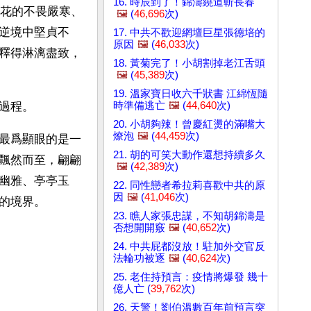
16. 時辰到了！錦濤繞道斬長春
梅花的不畏嚴寒、
🖼️
(
46,696
次)
逆境中堅貞不
17. 中共不歡迎網壇巨星張德培的
原因
🖼️
(
46,033
次)
釋得淋漓盡致，
18. 黃菊完了！小胡割掉老江舌頭
🖼️
(
45,389
次)
19. 溫家寶日收六千狀書 江綿恆隨
時準備逃亡
🖼️
(
44,640
次)
過程。
20. 小胡夠辣！曾慶紅燙的滿嘴大
燎泡
🖼️
(
44,459
次)
最爲顯眼的是一
21. 胡的可笑大動作還想持續多久
飄然而至，翩翩
🖼️
(
42,389
次)
幽雅、亭亭玉
22. 同性戀者希拉莉喜歡中共的原
因
🖼️
(
41,046
次)
的境界。
23. 瞧人家張忠謀，不知胡錦濤是
否想開開竅
🖼️
(
40,652
次)
24. 中共屁都沒放！駐加外交官反
法輪功被逐
🖼️
(
40,624
次)
25. 老住持預言：疫情將爆發 幾十
億人亡 (
39,762
次)
26. 天警！劉伯溫數百年前預言突