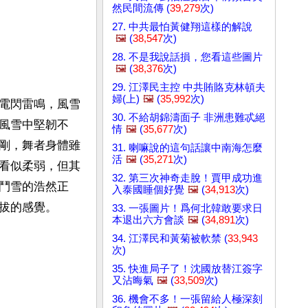
然民間流傳 (
39,279
次)
27. 中共最怕黃健翔這樣的解說
🖼️
(
38,547
次)
28. 不是我說話損，您看這些圖片
🖼️
(
38,376
次)
29. 江澤民主控 中共賄賂克林頓夫
婦(上)
🖼️
(
35,992
次)
電閃雷鳴，風雪
30. 不給胡錦濤面子 非洲患難忒絕
風雪中堅韌不
情
🖼️
(
35,677
次)
剛，舞者身體雖
31. 喇嘛說的這句話讓中南海怎麼
活
🖼️
(
35,271
次)
看似柔弱，但其
32. 第三次神奇走脫！賈甲成功進
鬥雪的浩然正
入泰國睡個好覺
🖼️
(
34,913
次)
拔的感覺。
33. 一張圖片！爲何北韓敢要求日
本退出六方會談
🖼️
(
34,891
次)
34. 江澤民和黃菊被軟禁 (
33,943
次)
35. 快進局子了！沈國放替江簽字
又沾晦氣
🖼️
(
33,509
次)
36. 機會不多！一張留給人極深刻