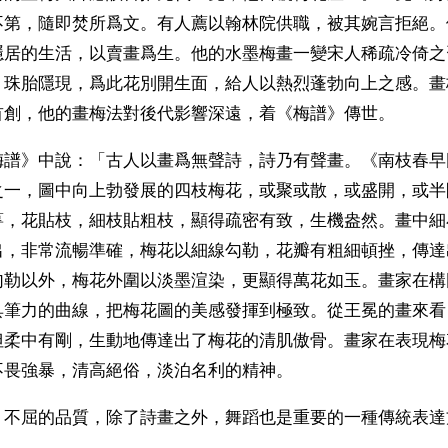
不第，隨即焚所爲文。有人薦以翰林院供職，被其婉言拒絕。
隱居的生活，以賣畫爲生。他的水墨梅畫一變宋人稀疏冷倚之
，珠胎隱現，爲此花別開生面，給人以熱烈蓬勃向上之感。畫
首創，他的畫梅法對後代影響深遠，着《梅譜》傳世。
梅譜》中說：「古人以畫爲無聲詩，詩乃有聲畫。《南枝春早
之一，圖中向上勃發展的四枝梅花，或聚或散，或盛開，或半
萼，花貼枝，細枝貼粗枝，顯得疏密有致，生機盎然。畫中細
出，非常流暢準確，梅花以細線勾勒，花瓣有粗細頓挫，傳達
勾勒以外，梅花外圍以淡墨渲染，更顯得萬花如玉。畫家在構
具筆力的曲線，把梅花圖的美感發揮到極致。從王冕的畫來看
但柔中有剛，生動地傳達出了梅花的清肌傲骨。畫家在表現梅
不畏強暴，清高絕俗，淡泊名利的精神。
、不屈的品質，除了詩畫之外，舞蹈也是重要的一種傳統表達