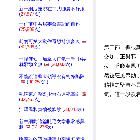
新華網泄露現在中共哪裏不舒服
(
27,977
次)
一位前中共居委會書記的自述
(
25,898
次)
胡的可笑大動作還想持續多久
🖼️
(
42,389
次)
第二部「孤根
交加，正與邪
一踹便知！加拿大正氣一升 中共
就邪勁全無
🖼️
(
30,033
次)
拔，呼喚春風
然被狂風帶動
不能說這些大領導沒有衝鋒陷陣
🖼️
(
30,257
次)
精神之堅貞不
氣。這一段跌
毛澤東左整劉少奇右逼死高崗
🖼️
(
32,761
次)
江澤民和黃菊被軟禁 (
33,943
次)
新華網對這篇貶毛文章非常感興
趣
🖼️
(
31,236
次)
喇嘛說的這句話讓中南海怎麼活