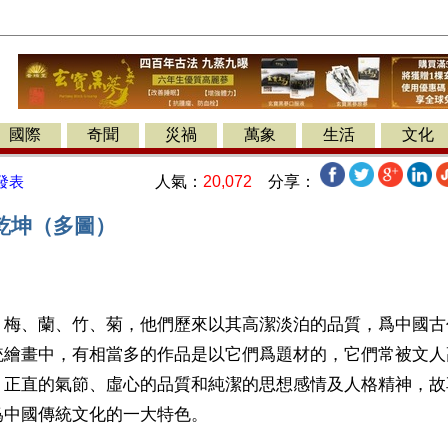
國際
奇聞
災禍
萬象
生活
文化
人氣：
20,072
分享：
發表
乾坤（多圖）
】梅、蘭、竹、菊，他們歷來以其高潔淡泊的品質，爲中國古
統繪畫中，有相當多的作品是以它們爲題材的，它們常被文人
、正直的氣節、虛心的品質和純潔的思想感情及人格精神，故
爲中國傳統文化的一大特色。