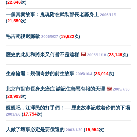
(
22,646
次)
一個真實故事：鬼魂附在武裝部長老婆身上
2006/11/1
(
21,550
次)
毛吉死後退贓款
(
19,622
次)
2006/9/27
歷史的此刻和將來又何嘗不是這樣
🖼️
(
23,149
次)
2005/11/18
生命輪迴：幾個奇妙的前生故事
(
36,014
次)
2005/10/4
北京市副市長身患癌症 請記住善惡有報的天理
🖼️
2005/7/30
(
20,993
次)
醒醒吧，江澤民的打手們！──歷史故事記載着你們的下場
(
17,754
次)
2003/9/6
人做了壞事必定是要償還的
(
15,954
次)
2003/1/30