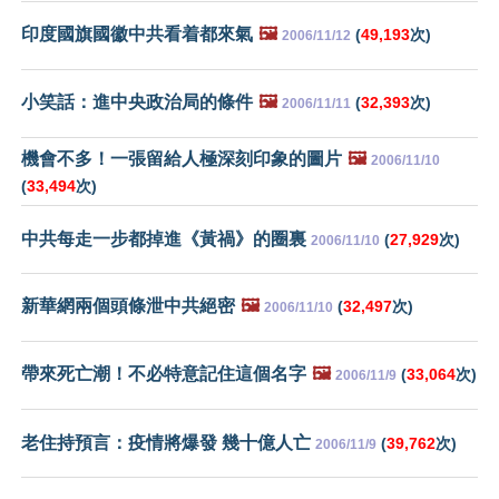
印度國旗國徽中共看着都來氣
🖼️
(
49,193
次)
2006/11/12
小笑話：進中央政治局的條件
🖼️
(
32,393
次)
2006/11/11
機會不多！一張留給人極深刻印象的圖片
🖼️
2006/11/10
(
33,494
次)
中共每走一步都掉進《黃禍》的圈裏
(
27,929
次)
2006/11/10
新華網兩個頭條泄中共絕密
🖼️
(
32,497
次)
2006/11/10
帶來死亡潮！不必特意記住這個名字
🖼️
(
33,064
次)
2006/11/9
老住持預言：疫情將爆發 幾十億人亡
(
39,762
次)
2006/11/9