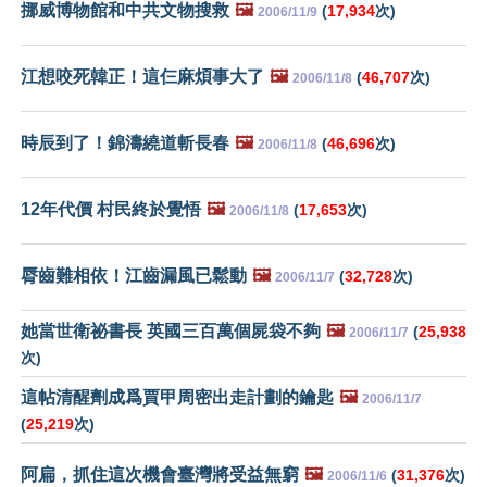
挪威博物館和中共文物搜救
🖼️
(
17,934
次)
2006/11/9
江想咬死韓正！這仨麻煩事大了
🖼️
(
46,707
次)
2006/11/8
時辰到了！錦濤繞道斬長春
🖼️
(
46,696
次)
2006/11/8
12年代價 村民終於覺悟
🖼️
(
17,653
次)
2006/11/8
脣齒難相依！江齒漏風已鬆動
🖼️
(
32,728
次)
2006/11/7
她當世衛祕書長 英國三百萬個屍袋不夠
🖼️
(
25,938
2006/11/7
次)
這帖清醒劑成爲賈甲周密出走計劃的鑰匙
🖼️
2006/11/7
(
25,219
次)
阿扁，抓住這次機會臺灣將受益無窮
🖼️
(
31,376
次)
2006/11/6