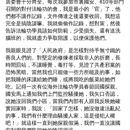
居委會十分齊全。每次我參加市裏國安、610等部門
召開的對付法輪功的會，我是最小的「官」了，他
們都不讓作記錄，文件傳達之後還要收回。我想這
完全是搞陰謀嘛。我就偷偷作記錄，想對策，然後
告訴法輪功學員該如何防範，少受損失。還有送洗
腦班的，我就盡力爭取陪護，以便保護他們。
我親眼見證了「人民政府」是怎樣對待手無寸鐵的
善良人們的。對堅定的修煉者採取非人的折磨，長
時間罰站，不讓睡覺，毒打等。見證了共產邪黨的
恐怖黑暗。當然我也只能做一些力所能及的事，如
把我睡的床讓給她們睡，或將我吃的飯菜給她們
吃。記得一次有位海外法輪功學員春節回國探親。
國安馬上通知我們上門監控騷擾她，我矢口否認，
說她沒回我們小區，當我們內部有人跟我反映她確
實回家時，我說：「回家了怎樣，她沒做違法亂紀
的事，我們有什麼理由騷擾人家，這是侵犯人權
吧！」就這樣一直到她探親假滿，我們一直沒讓國