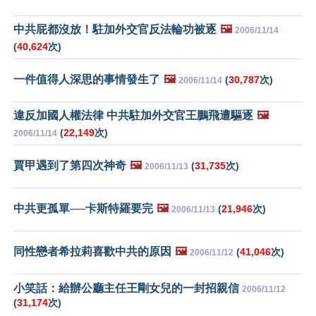
中共屁都沒放！駐加外交官反法輪功被逐
🖼️
2006/11/14
(
40,624
次)
一件值得人深思的事情發生了
🖼️
(
30,787
次)
2006/11/14
違反加國人權法律 中共駐加外交官王鵬飛遭驅逐
🖼️
(
22,149
次)
2006/11/14
賈甲遇到了第四次神奇
🖼️
(
31,735
次)
2006/11/13
中共更孤單──卡斯特羅要完
🖼️
(
21,946
次)
2006/11/13
同性戀者希拉莉喜歡中共的原因
🖼️
(
41,046
次)
2006/11/12
小笑話：給辦公廳主任王剛女兒的一封招親信
2006/11/12
(
31,174
次)