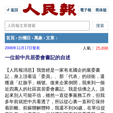
↺ 返回 
電子報
简体版
首頁
分欄目
萬象
文章
›
›
›
：
2006年11月17日
發表
人氣：
25,898
一位前中共居委會書記的自述
【人民報消息】我曾經是一家有名國企的黨委書
記，身上頂着這「委員」、那「代表」的頭銜，還
獲過「紅旗手」稱號。後來企業倒閉，我來到一個
近四萬人的社區當居委會書記。我是信佛之人。說
起來別人可能不信，雖然一直從事黨務工作，但我
多年前就把中共看透了，所以從心裏一直和它保持
着距離。前蘇聯解體時，我還不到30歲，在單位從