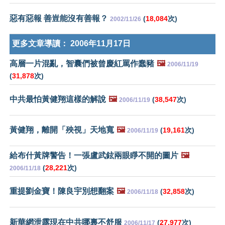
惡有惡報 善豈能沒有善報？
(
18,084
次)
2002/11/26
更多文章導讀：
2006年11月17日
高層一片混亂，智囊們被曾慶紅罵作蠢豬
🖼️
2006/11/19
(
31,878
次)
中共最怕黃健翔這樣的解說
🖼️
(
38,547
次)
2006/11/19
黃健翔，離開「殃視」天地寬
🖼️
(
19,161
次)
2006/11/19
給布什黃牌警告！一張盧武鉉兩眼睜不開的圖片
🖼️
(
28,221
次)
2006/11/18
重提劉金寶！陳良宇別想翻案
🖼️
(
32,858
次)
2006/11/18
新華網泄露現在中共哪裏不舒服
(
27,977
次)
2006/11/17