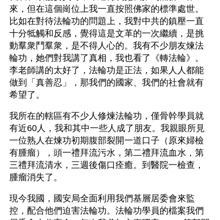
來，但在這個崗位上我一直按照佛家的標準處世。
比如在對待法輪功的問題上，我對中共的鎮壓一直
十分牴觸和反感，覺得這是文革的一次繼續，是挑
動羣衆鬥羣衆，是不得人心的。我有不少朋友煉法
輪功，她們對我講了真相，我也看了《轉法輪》。
李老師講的太好了，法輪功是正法，如果人人都能
做到「真善忍」，那我們的國家、我們的社會就有
希望了。
我所在的轄區有不少人修煉法輪功，僅骨幹學員就
有近60人，我和其中一些人成了朋友。我親眼所見
一位熟人在煉功初期腹部裂開一道口子（原來婦檢
有腫瘤），頭一禮拜流污水，第二禮拜流血水，第
三禮拜流清水，三週後傷口痊癒。到醫院一檢查，
腫瘤消失了。
現今我國，國安局全面利用我們基層居委會來監
控，配合他們迫害法輪功。法輪功學員的檔案我們