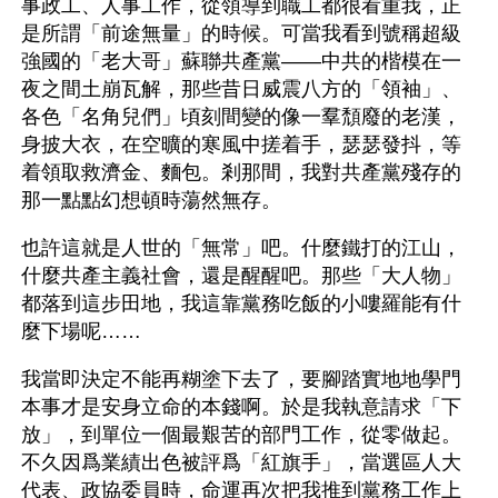
事政工、人事工作，從領導到職工都很看重我，正
是所謂「前途無量」的時候。可當我看到號稱超級
強國的「老大哥」蘇聯共產黨——中共的楷模在一
夜之間土崩瓦解，那些昔日威震八方的「領袖」、
各色「名角兒們」頃刻間變的像一羣頹廢的老漢，
身披大衣，在空曠的寒風中搓着手，瑟瑟發抖，等
着領取救濟金、麵包。剎那間，我對共產黨殘存的
那一點點幻想頓時蕩然無存。
也許這就是人世的「無常」吧。什麼鐵打的江山，
什麼共產主義社會，還是醒醒吧。那些「大人物」
都落到這步田地，我這靠黨務吃飯的小嘍羅能有什
麼下場呢……
我當即決定不能再糊塗下去了，要腳踏實地地學門
本事才是安身立命的本錢啊。於是我執意請求「下
放」，到單位一個最艱苦的部門工作，從零做起。
不久因爲業績出色被評爲「紅旗手」，當選區人大
代表、政協委員時，命運再次把我推到黨務工作上