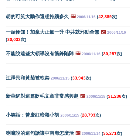
胡的可笑大動作還想持續多久
🖼️
(
42,389
次)
2006/11/16
一踹便知！加拿大正氣一升 中共就邪勁全無
🖼️
2006/11/16
(
30,033
次)
不能說這些大領導沒有衝鋒陷陣
🖼️
(
30,257
次)
2006/11/16
江澤民和黃菊被軟禁
(
33,943
次)
2006/11/15
新華網對這篇貶毛文章非常感興趣
🖼️
(
31,236
次)
2006/11/15
小笑話：曾慶紅暗殺小胡
(
28,793
次)
2006/11/15
喇嘛說的這句話讓中南海怎麼活
🖼️
(
35,271
次)
2006/11/14