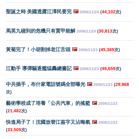
聖誕之時 美國透露江澤民要完
🖼️
(
44,102
次)
2006/11/24
馬英九碰到的危機只有賈甲能解
(
30,813
次)
2006/11/24
黃菊完了！小胡割掉老江舌頭
🖼️
(
45,389
次)
2006/11/23
江動手 導彈驅逐艦猛轟總書記
🖼️
(
49,659
次)
2006/11/23
中共插手，布什家電話號碼全部曝光
🖼️
(
29,968
2006/11/23
次)
藝術學校成了培養「公共汽車」的搖籃
🖼️
2006/11/23
(
21,482
次)
快進局子了！沈國放替江簽字又沾晦氣
🖼️
2006/11/22
(
33,509
次)