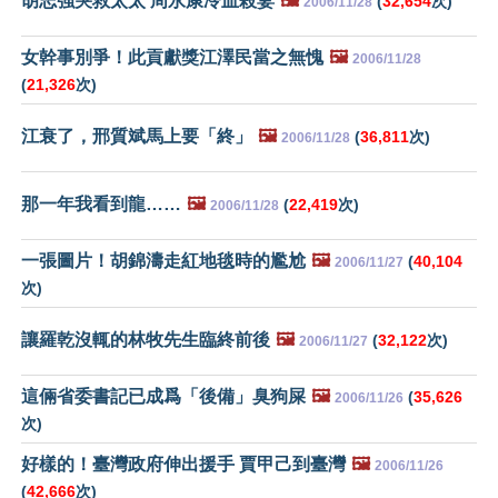
胡志強哭救太太 周永康冷血殺妻
🖼️
(
32,654
次)
2006/11/28
女幹事別爭！此貢獻獎江澤民當之無愧
🖼️
2006/11/28
(
21,326
次)
江衰了，邢質斌馬上要「終」
🖼️
(
36,811
次)
2006/11/28
那一年我看到龍……
🖼️
(
22,419
次)
2006/11/28
一張圖片！胡錦濤走紅地毯時的尷尬
🖼️
(
40,104
2006/11/27
次)
讓羅乾沒輒的林牧先生臨終前後
🖼️
(
32,122
次)
2006/11/27
這倆省委書記已成爲「後備」臭狗屎
🖼️
(
35,626
2006/11/26
次)
好樣的！臺灣政府伸出援手 賈甲己到臺灣
🖼️
2006/11/26
(
42,666
次)