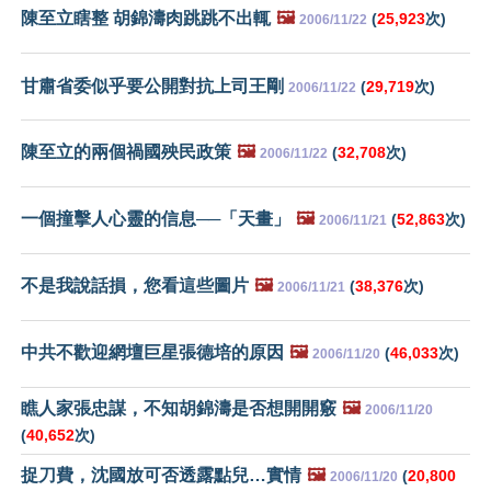
陳至立瞎整 胡錦濤肉跳跳不出輒
🖼️
(
25,923
次)
2006/11/22
甘肅省委似乎要公開對抗上司王剛
(
29,719
次)
2006/11/22
陳至立的兩個禍國殃民政策
🖼️
(
32,708
次)
2006/11/22
一個撞擊人心靈的信息──「天畫」
🖼️
(
52,863
次)
2006/11/21
不是我說話損，您看這些圖片
🖼️
(
38,376
次)
2006/11/21
中共不歡迎網壇巨星張德培的原因
🖼️
(
46,033
次)
2006/11/20
瞧人家張忠謀，不知胡錦濤是否想開開竅
🖼️
2006/11/20
(
40,652
次)
捉刀費，沈國放可否透露點兒…實情
🖼️
(
20,800
2006/11/20