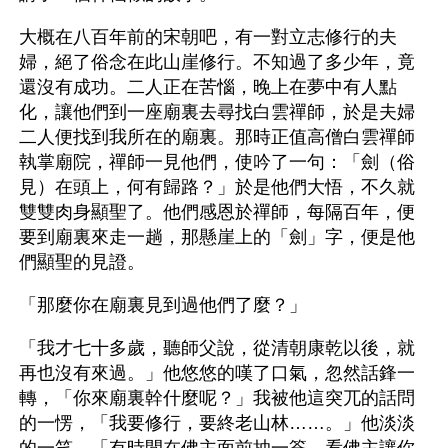
大概在八百年前的宋朝吧，有一對立志修行的夫
婦，絕了俗念在此山崖修行。不知過了多少年，竟
還沒有成功。二人正在苦惱，晚上在夢中有人點
化，讓他們到一座廟裏去尋找白雲禪師，於是夫婦
二人便找到我所在的廟裏。那時正值高僧白雲禪師
執掌廟院，禪師一見他們，使吟了一句：「劍（俗
見）在頭上，何有歸路？」於是他們大悟，不久就
雙雙肉身顯聖了。他們感恩於禪師，每隔百年，便
要到廟裏來走一趟，那懸崖上的「劍」字，便是他
們顯聖的見證。
「那麼你在廟裏見到過他們了麼？」
「我才七十多歲，聽師父說，從清朝康乾以後，就
再也沒有來過。」他悠悠的嘆了口氣，忽然話鋒一
轉，「你來廟裏幹什麼呢？」我被他這突兀的話問
的一愣，「我要修行，要終老山林……。」他淡淡