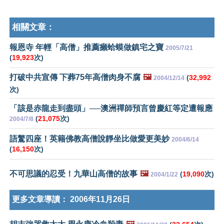
相關文章：
報恩寺 年輕「高僧」推薦癩蛤蟆做鎮宅之寶
2005/7/21
(
19,923
次)
打破中共宣傳 下葬75年高僧肉身不腐
🖼️
(
32,992
2004/12/14
次)
「該是赤龍走到盡頭」──澳洲禪師預言曾慶紅等定遭報應
(
21,075
次)
2004/7/8
語驚四座！英籍佛教高僧說靜坐比做愛更美妙
2004/6/14
(
16,150
次)
不可思議的忍受！九華山高僧的故事
🖼️
(
19,090
次)
2004/1/22
更多文章導讀：
2006年11月26日