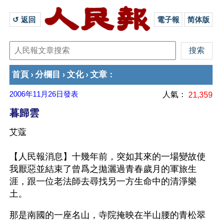
↺ 返回 
電子報
简体版
首頁
分欄目
文化
文章
›
›
›
：
2006年11月26日
發表
人氣：
21,359
暮歸雲
艾蔻
【人民報消息】十幾年前，突如其來的一場變故使
我厭惡並結束了曾爲之拋灑過青春歲月的軍旅生
涯，跟一位老法師去尋找另一方生命中的清淨樂
土。
那是南國的一座名山，寺院掩映在半山腰的青松翠