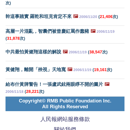
次)
幹這事踏實 羅乾和坦克肯定不來
🖼️
(
21,406
次)
2006/11/20
高層一片混亂，智囊們被曾慶紅罵作蠢豬
🖼️
2006/11/19
(
31,878
次)
中共最怕黃健翔這樣的解說
🖼️
(
38,547
次)
2006/11/19
黃健翔，離開「殃視」天地寬
🖼️
(
19,161
次)
2006/11/19
給布什黃牌警告！一張盧武鉉兩眼睜不開的圖片
🖼️
(
28,221
次)
2006/11/18
Copyright© RMB Public Foundation Inc.
All Rights Reserved
人民報網站服務條款
關於我們