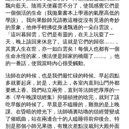
飄向藍天。陰雨天便霧雲不分了，使我感覺它們是
一個個活的生命（我拋棄書本上學過的氣壓高低的
學說）。我向果餘師兄請教這種從沒有見過的奇妙
的景象，他伸手輕拂從身邊飄過的一朵白雲說，
「這叫暮歸雲，它們是有靈的，在天上玩耍了一
天，晚上該回來休息了。這就是它們的歸宿……，
其實人生在世，亦一如白雲矣！每個人也都有一個
生命永恆的家，佛法便是歸家的橋罷了……。」他
的一番話，使我當時內心很受觸動。
法師在的時候，也是我們最忙碌的時候。早起四點
多就要起床，於是，大殿上，各室內直到山門外都
要燃上香。我們站立兩旁，直到等法師把厚厚的一
本《早午晚課頌經集》抑揚頓挫的唸完，就到了該
吃早飯的時候了。早晨是不瞌睡的，難熬的是上晚
課。在昏暗的燈光下，法師嘀裏咕嚕的頌經聲變成
了催眠曲，站在兩邊合十的人瞌睡得前仰後合。特
別是那個小師兄果德，有幾次差點沒栽到大殿外面