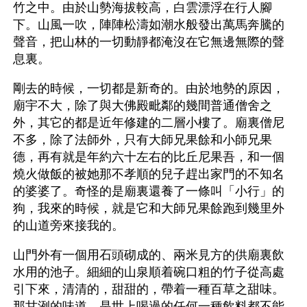
竹之中。由於山勢海拔較高，白雲漂浮在行人腳
下。山風一吹，陣陣松濤如潮水般發出萬馬奔騰的
聲音，把山林的一切動靜都淹沒在它無邊無際的聲
息裏。
剛去的時候，一切都是新奇的。由於地勢的原因，
廟宇不大，除了與大佛殿毗鄰的幾間普通僧舍之
外，其它的都是近年修建的二層小樓了。廟裏僧尼
不多，除了法師外，只有大師兄果餘和小師兄果
德，再有就是年約六十左右的比丘尼果吾，和一個
燒火做飯的被她那不孝順的兒子趕出家門的不知名
的婆婆了。奇怪的是廟裏還養了一條叫「小行」的
狗，我來的時候，就是它和大師兄果餘跑到幾里外
的山道旁來接我的。
山門外有一個用石頭砌成的、兩米見方的供廟裏飲
水用的池子。細細的山泉順着碗口粗的竹子從高處
引下來，清清的，甜甜的，帶着一種百草之甜味。
那甘洌的味道，是世上喝過的任何一種飲料都不能