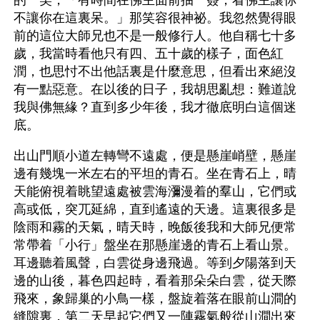
的一笑，「有時間在佛主面前抽一簽，看佛主讓你
不讓你在這裏呆。」那笑容很神祕。我忽然覺得眼
前的這位大師兄也不是一般修行人。他自稱七十多
歲，我當時看他只有四、五十歲的樣子，面色紅
潤，也思忖不出他話裏是什麼意思，但看出來絕沒
有一點惡意。在以後的日子，我胡思亂想：難道說
我與佛無緣？直到多少年後，我才徹底明白這個迷
底。
出山門順小道左轉彎不遠處，便是懸崖峭壁，懸崖
邊有幾塊一米左右的平坦的青石。坐在青石上，晴
天能俯視着眺望遠處被雲海瀰漫着的羣山，它們或
高或低，突兀延綿，直到遙遠的天邊。這裏很多是
陰雨和霧的天氣，晴天時，晚飯後我和大師兄便常
常帶着「小行」盤坐在那懸崖邊的青石上看山景。
耳邊聽着風聲，白雲從身邊飛過。等到夕陽落到天
邊的山後，暮色四起時，看着那朵朵白雲，從天際
飛來，象歸巢的小鳥一樣，盤旋着落在眼前山澗的
縫隙裏，第二天早起它們又一陣霧氣般從山澗出來