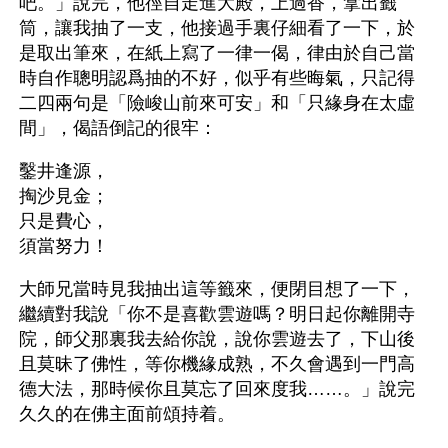
吧。」說完，他徑自走進大殿，上過香，拿出籤
筒，讓我抽了一支，他接過手裏仔細看了一下，於
是取出筆來，在紙上寫了一律一偈，律由於自己當
時自作聰明認爲抽的不好，似乎有些晦氣，只記得
二四兩句是「險峻山前來可安」和「只緣身在太虛
間」，偈語倒記的很牢：
鑿井逢源，
掏沙見金；
只是費心，
須當努力！
大師兄當時見我抽出這等籤來，便閉目想了一下，
繼續對我說「你不是喜歡雲遊嗎？明日起你離開寺
院，師父那裏我去給你說，說你雲遊去了，下山後
且莫昧了佛性，等你機緣成熟，不久會遇到一門高
德大法，那時候你且莫忘了回來度我……。」說完
久久的在佛主面前頌持着。