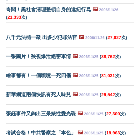
奇聞！黑社會清理整頓自身的違紀行爲
🖼️
2006/11/26
(
21,333
次)
八千元法槌一敲 出多少犯罪法官
🖼️
(
27,627
次)
2006/11/26
一張圖片！殃視爆泄絕密軍情
🖼️
(
38,762
次)
2006/11/25
啥事都有！一個噴嚏一死四傷
🖼️
(
31,031
次)
2006/11/25
新華網這兩個快訊有死人味兒
🖼️
(
29,542
次)
2006/11/25
張鈺事件又鉤出三呆婊性愛光碟
🖼️
(
27,300
次)
2006/11/25
考試合格！中共警察之「本色」
🖼️
(
19,963
次)
2006/11/25