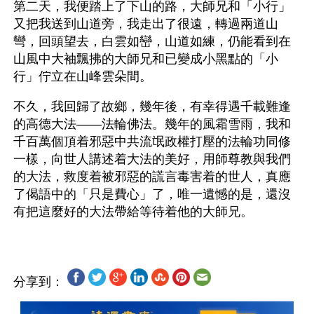
第二天，我便踏上了下山的路，大師兄和「小行」
又把我送到山道旁，我走出了很遠，轉過兩道山
彎，回頭望去，白雲如巒，山道如練，仍能看到在
山風中大袖飄拂的大師兄和已變成小黑點的「小
行」佇立在山峰雲朵間。
不久，我回歸了故鄉，幾年後，有幸得遇千載難逢
的高德大法——法輪佛法。幾年的風霜雪雨，我和
千百萬個頂着邪惡中共流氓政權打壓的法輪功同修
一樣，向世人講述着大法的美好，用師尊教與我們
的大法，救度着被邪惡的謊言毒害着的世人，真應
了偈語中的「只是費心」了，唯一遺憾的是，還沒
分享到：