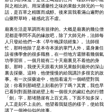
與之相比的。用深通藥性之味的果餘大師兄的一句
話，是百草之精匯而成醇。後來當我看滿山遍野的
山藥野草時，確感此言不虛。
廟裏生活是單調而有規律的。大概是廟裏的幾位僧
尼都是學問不高的緣故吧，除了大師兄外，法師每
人只發給他們一本《早午晚課頌經集》。法師很
忙，那時他除了是本寺本派的掌門人外，還身兼任
該省佛學會的很多職務，在一些地方還辦着幾個氣
功學習班，一個月能有二十天廟裏見不着他的身
影。那時，我便天天跟着大師兄果餘到廟外的深山
裏去採藥。這時，他便慢慢的給我講許多很玄的故
事。有一次採藥途中，他指着遠方一個峭壁對我
說：你看到那峭壁上刻着的字了嗎？其實，我也早
已看到對面懸崖絕壁上有一個很大的赭紅色的行體
「劍」字，那堵懸崖有上百丈高，下面不知多深，
人工是刻不上去的。他望着我疑惑的樣子，使給我
講了一個神仙似的故事。