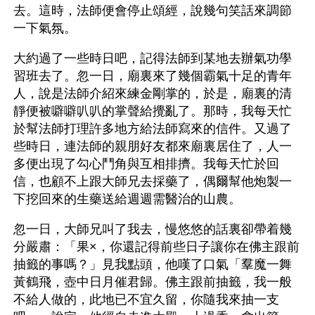
去。這時，法師便會停止頌經，說幾句笑話來調節
一下氣氛。
大約過了一些時日吧，記得法師到某地去辦氣功學
習班去了。忽一日，廟裏來了幾個霸氣十足的青年
人，說是法師介紹來練金剛掌的，於是，廟裏的清
靜便被噼噼叭叭的掌聲給攪亂了。那時，我每天忙
於幫法師打理許多地方給法師寫來的信件。又過了
些時日，連法師的親朋好友都來廟裏居住了，人一
多便出現了勾心鬥角與互相排擠。我每天忙於回
信，也顧不上跟大師兄去採藥了，偶爾幫他炮製一
下挖回來的生藥送給週週需醫治的山農。
忽一日，大師兄叫了我去，慢悠悠的話裏卻帶着幾
分嚴肅：「果×，你還記得前些日子讓你在佛主跟前
抽籤的事嗎？」見我點頭，他嘆了口氣「羣魔一舞
黃鶴飛，壺中日月催君歸。佛主跟前抽籤，我一般
不給人做的，此地已不宜久留，你隨我來抽一支