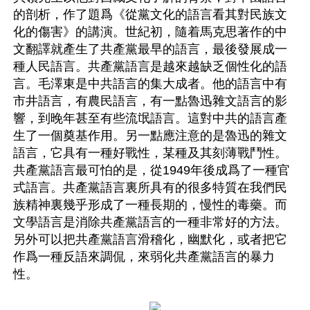
的剖析，作了題爲《從黨文化的語言看其對民族文
化的傷害》的講演。世紀初，隨着馬克思著作的中
文翻譯就產生了共產黨最早的語言，最後發展成一
種人民語言。共產黨語言是越來越缺乏個性化的語
言。毛澤東是中共語言的集大成者。他的語言中有
市井語言，有農民語言，有一點魯迅雜文語言的影
響，到晚年甚至有些流氓語言。這對中共的語言產
生了一個奠基作用。另一點應注意的是魯迅的雜文
語言，它具有一種好戰性，某種及其刻薄戰鬥性。
共產黨語言最可怕的是，從1949年後成爲了一種官
式語言。共產黨語言裏所具有的很多特質在我們民
族精神裏幾乎形成了一種長期的，慢性的毒藥。而
文學語言是消除共產黨語言的一種非常好的方法。
另外可以把共產黨語言滑稽化，幽默化，或者把它
作爲一種反語來調侃，來弱化共產黨語言的暴力
性。