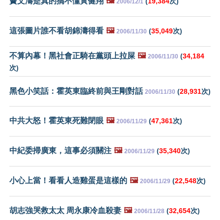
竇文濤是真的搞不懂黃健翔
🖼️
(
19,384
次)
2006/12/1
這張圖片誰不看胡錦濤得看
🖼️
(
35,049
次)
2006/11/30
不算內幕！黑社會正騎在黨頭上拉屎
🖼️
(
34,184
2006/11/30
次)
黑色小笑話：霍英東臨終前與王剛對話
(
28,931
次)
2006/11/30
中共大怒！霍英東死難閉眼
🖼️
(
47,361
次)
2006/11/29
中紀委掃廣東，這事必須關注
🖼️
(
35,340
次)
2006/11/29
小心上當！看看人造雞蛋是這樣的
🖼️
(
22,548
次)
2006/11/29
胡志強哭救太太 周永康冷血殺妻
🖼️
(
32,654
次)
2006/11/28