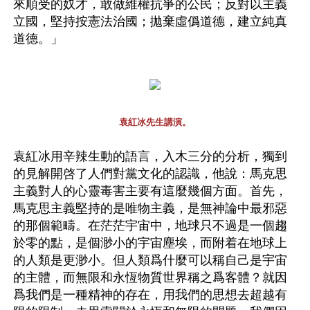
來順受的奴才，敢做維權抗爭的公民；反對以主義
立國，堅持按憲法治國；拋棄虛僞道德，建立純真
道德。」
袁紅冰先生講演。
袁紅冰用辛辣生動的語言，入木三分的分析，獨到
的見解開啓了人們對黨文化的認識，他說：馬克思
主義對人的心靈毒害主要有這麼幾個方面。首先，
馬克思主義堅持的是唯物主義，是無神論中最邪惡
的那個範疇。在茫茫宇宙中，地球只不過是一個趨
於零的點，是個渺小的宇宙塵埃，而附着在地球上
的人類是更渺小。但人類爲什麼可以稱自己是宇宙
的主體，而無限和永恆物質世界稱之爲客體？就因
爲我們是一種精神的存在，用我們的思想去超越有