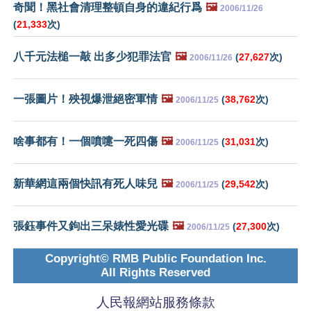
奇聞！黑社會清理整頓自身的違紀行爲
🖼️
2006/11/26
(
21,333
次)
八千元法槌一敲 出多少犯罪法官
🖼️
(
27,627
次)
2006/11/26
一張圖片！殃視爆泄絕密軍情
🖼️
(
38,762
次)
2006/11/25
啥事都有！一個噴嚏一死四傷
🖼️
(
31,031
次)
2006/11/25
新華網這兩個快訊有死人味兒
🖼️
(
29,542
次)
2006/11/25
張鈺事件又鉤出三呆婊性愛光碟
🖼️
(
27,300
次)
2006/11/25
Copyright© RMB Public Foundation Inc.
All Rights Reserved
人民報網站服務條款