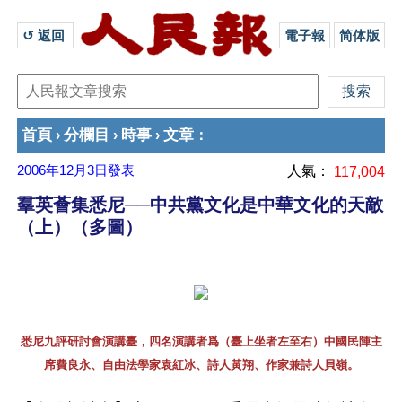
↺ 返回 
電子報
简体版
首頁
分欄目
時事
文章
›
›
›
：
2006年12月3日
發表
人氣：
117,004
羣英薈集悉尼──中共黨文化是中華文化的天敵
（上）（多圖）
悉尼九評研討會演講臺，四名演講者爲（臺上坐者左至右）中國民陣主
席費良永、自由法學家袁紅冰、詩人黃翔、作家兼詩人貝嶺。