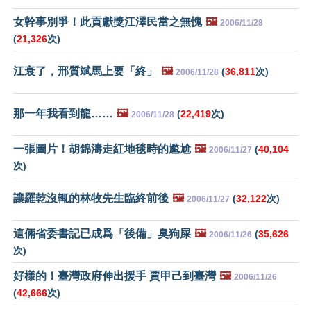
女幹事別爭！此貢獻獎江澤民當之無愧
🖼️
2006/11/28
(
21,326
次)
江衰了，邢質斌馬上要「終」
🖼️
(
36,811
次)
2006/11/28
那一年我看到龍……
🖼️
(
22,419
次)
2006/11/28
一張圖片！胡錦濤走紅地毯時的尷尬
🖼️
(
40,104
2006/11/27
次)
讓羅乾沒輒的林牧先生臨終前後
🖼️
(
32,122
次)
2006/11/27
這倆省委書記已成爲「後備」臭狗屎
🖼️
(
35,626
2006/11/26
次)
好樣的！臺灣政府伸出援手 賈甲己到臺灣
🖼️
2006/11/26
(
42,666
次)