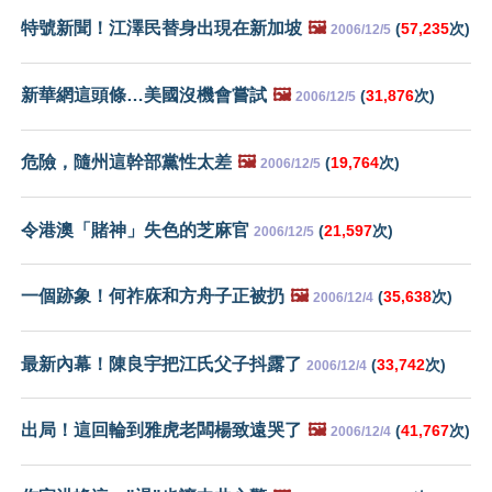
特號新聞！江澤民替身出現在新加坡
🖼️
(
57,235
次)
2006/12/5
新華網這頭條…美國沒機會嘗試
🖼️
(
31,876
次)
2006/12/5
危險，隨州這幹部黨性太差
🖼️
(
19,764
次)
2006/12/5
令港澳「賭神」失色的芝麻官
(
21,597
次)
2006/12/5
一個跡象！何祚庥和方舟子正被扔
🖼️
(
35,638
次)
2006/12/4
最新內幕！陳良宇把江氏父子抖露了
(
33,742
次)
2006/12/4
出局！這回輪到雅虎老闆楊致遠哭了
🖼️
(
41,767
次)
2006/12/4