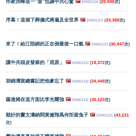
作家洪峰這一"退"也讓中共心驚
🖼️
(
20,540
次)
2006/12/4
序幕！這個下葬儀式將遍及全世界
🖼️
(
33,389
次)
2006/12/3
來了！給江陪綁的正在倒最後一口氣
🖼️
(
30,947
次)
2006/12/3
讓中共頭皮發麻的「屈原」
🖼️
(
19,372
次)
2006/12/3
胡錦濤當總書記把他爹忘了
🖼️
(
34,449
次)
2006/12/2
薩達姆在這方面比李光耀強
🖼️
(
30,123
次)
2006/12/2
順奸的竇文濤納悶黃健翔爲何拒當兔子
🖼️
(
43,231
2006/12/1
次)