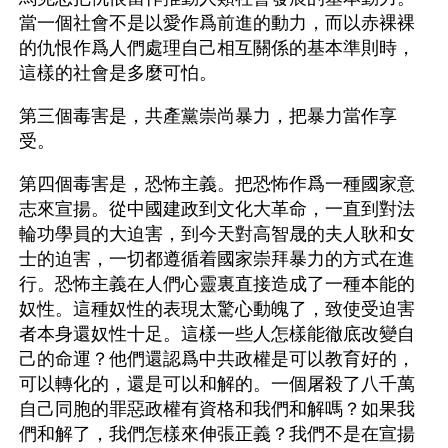
當一個社會不是以愛作爲前進的動力，而以赤裸裸
的仇恨作爲人們處理自己相互關係的基本準則時，
這樣的社會是多麼可怕。
第三個毒害是，共產黨崇尚暴力，把暴力當作享
受。
第四個毒害是，恐怖主義。把恐怖作爲一種國家意
志來宣揚。從中國建政到文化大革命，一直到對法
輪功學員的大迫害，到今天對高智晟的夫人耿和女
士的迫害，一切都遵循着國家崇拜暴力的方式在進
行。恐怖主義在人們心靈裏直接造成了一種本能的
奴性。這種奴性的表現太驚心動魄了，致使受迫害
者本身還奴性十足。這樣一些人怎樣能徹底改變自
己的命運？他們還認爲中共政權是可以教育好的，
可以轉化的，還是可以和解的。一個屠殺了八千萬
自己同胞的罪惡政權有資格和我們和解嗎？如果我
們和解了，我們怎樣來伸張正義？我們不是在宣揚