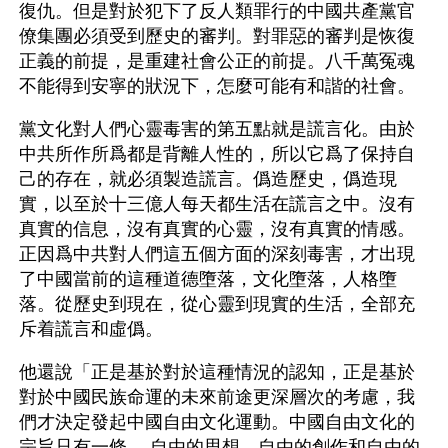
復仇。但是對於犯下了反人類罪行的中國共產黨官
僚集團必須受到歷史的審判。對罪惡的審判是恢復
正義的前提，是重建社會公正的前提。八千萬冤魂
不能得到安寧的狀況下，怎麼可能有和諧的社會。
黨文化對人們心靈毒害的第五點就是謊言化。由於
中共所作所爲都是背離人性的，所以它爲了保持自
己的存在，就必須製造謊言。僞造歷史，僞造現
實，以至於十三億人每天都生活在謊言之中。沒有
真實的信息，沒有真實的心靈，沒有真實的情感。
正因爲中共對人們這五個方面的深刻毒害，才出現
了中國當前的這種道德墮落，文化墮落，人格墮
落。從歷史到現在，從心靈到現實的生活，全部充
斥着謊言和虛僞。
他還說「正是基於對於這種情況的認知，正是基於
對於中國民族命運的未來前途更深層次的考慮，我
們才決定發起中國自由文化運動。中國自由文化的
宗旨只有一條， 自由的思想，自由的創作和自由的