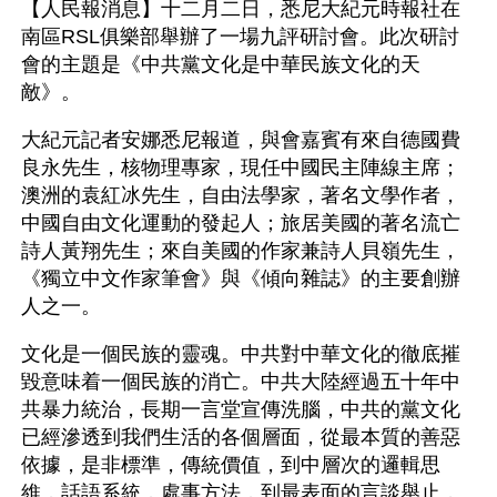
【人民報消息】十二月二日，悉尼大紀元時報社在
南區RSL俱樂部舉辦了一場九評研討會。此次研討
會的主題是《中共黨文化是中華民族文化的天
敵》。
大紀元記者安娜悉尼報道，與會嘉賓有來自德國費
良永先生，核物理專家，現任中國民主陣線主席；
澳洲的袁紅冰先生，自由法學家，著名文學作者，
中國自由文化運動的發起人；旅居美國的著名流亡
詩人黃翔先生；來自美國的作家兼詩人貝嶺先生，
《獨立中文作家筆會》與《傾向雜誌》的主要創辦
人之一。
文化是一個民族的靈魂。中共對中華文化的徹底摧
毀意味着一個民族的消亡。中共大陸經過五十年中
共暴力統治，長期一言堂宣傳洗腦，中共的黨文化
已經滲透到我們生活的各個層面，從最本質的善惡
依據，是非標準，傳統價值，到中層次的邏輯思
維，話語系統，處事方法，到最表面的言談舉止，