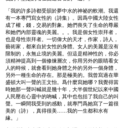
「我的許多詩都受韻於夢中水的神祕的軟潮。我還
有一本專門寫女性的（詩集）。因爲中國大陸女性
成了權，錢，交易的對象。她們喪失了生命的尊嚴
和她們內部靈魂的美麗。。。我是個女性崇拜者，
也是母性崇拜者。一切偉大的天才，作家，詩人，
藝術家，都來自於女性的身體。女人的美麗是沒有
限制的，永無止境的美麗。但這是精神性的，你必
須精神提高到一個修煉層次，你用另外的眼睛看女
人的時候，就會看到她身體之外的另外一個身體，
另外一種生命的存在。那是極美的。我曾寫過在華
盛頓大叫一聲的王文怡。爲什麼寫她哪？我覺得當
時她那一聲叫喊就是幾十年，大半個世紀以來中國
人民壓在心靈中的吶喊，其中也包括了我自己的叫
聲。一瞬間我受到的感動，就專門爲她寫了一篇很
美的（詩），真得很美……我的一生都和水有
緣。」