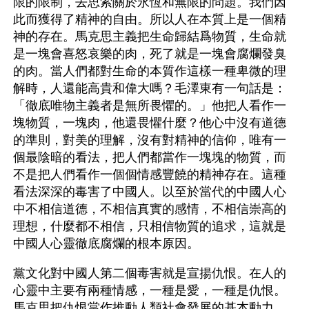
限的限制，去思索關於永恆和無限的問題。我們因
此而獲得了精神的自由。所以人在本質上是一個精
神的存在。馬克思主義把生命歸結爲物質，生命就
是一塊會喜怒哀樂的肉，死了就是一塊會腐爛發臭
的肉。當人們都對生命的本質作這樣一種卑微的理
解時，人還能高貴和偉大嗎？毛澤東有一句話是：
「徹底唯物主義者是無所畏懼的。」他把人看作一
塊物質，一塊肉，他還畏懼什麼？他心中沒有道德
的準則，對美的理解，沒有對精神的信仰，唯有一
個最陰暗的看法，把人們都當作一塊塊的物質，而
不是把人們看作一個個情感豐饒的精神存在。這種
看法深深的毒害了中國人。以至於當代的中國人心
中不相信道德，不相信真實的感情，不相信崇高的
理想，什麼都不相信，只相信物質的追求，這就是
中國人心靈徹底腐爛的根本原因。
黨文化對中國人第二個毒害就是宣揚仇恨。在人的
心靈中主要有兩種情感，一種是愛，一種是仇恨。
馬克思把仇恨當作推動人類社會發展的基本動力。