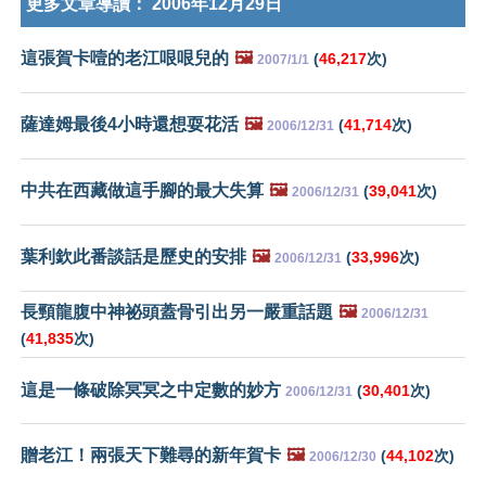
更多文章導讀：
2006年12月29日
這張賀卡噎的老江哏哏兒的
🖼️
(
46,217
次)
2007/1/1
薩達姆最後4小時還想耍花活
🖼️
(
41,714
次)
2006/12/31
中共在西藏做這手腳的最大失算
🖼️
(
39,041
次)
2006/12/31
葉利欽此番談話是歷史的安排
🖼️
(
33,996
次)
2006/12/31
長頸龍腹中神祕頭蓋骨引出另一嚴重話題
🖼️
2006/12/31
(
41,835
次)
這是一條破除冥冥之中定數的妙方
(
30,401
次)
2006/12/31
贈老江！兩張天下難尋的新年賀卡
🖼️
(
44,102
次)
2006/12/30