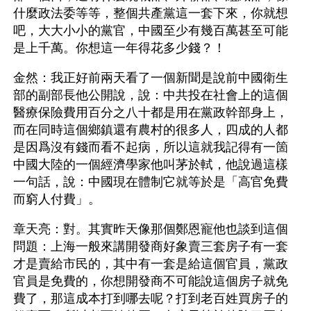
什麼政法委等等，整個共產黨這一套下來，你就想
吧，大大小小的黨官，中國至少有幾百萬甚至可能
是上千萬。你想這一年得花多少錢？！
金然：我正好前兩天看了一個新聞是說前中國衛生
部的副部長他公開說，說：中共投在社會上的這個
醫療保險費用百分之八十都是用在黨政幹部身上，
而在同時這個鄉鎮還有農村的很多人，四成的人都
是因爲沒有錢而看不起病，所以這就我記得有一箇
中國大陸的一個經濟學家他叫茅於軾，他說過這樣
一句話，說：中國現在體制它就等於是「高官免費
而窮人付費」。
章天亮：對。其實昨天像那個鄭恩寵他也談到這個
問題：上海一般來講開發商好象賣三套房子有一套
才是賣給市民的，其中有一套是給這個官員，黨政
官員是免費的，你想開發商不可能說這個房子就免
費了，那這成本打到哪去呢？打到老百姓買房子的