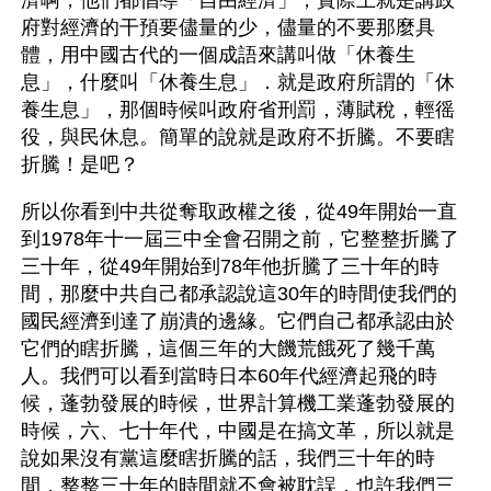
濟啊，他們都倡導「自由經濟」，實際上就是講政
府對經濟的干預要儘量的少，儘量的不要那麼具
體，用中國古代的一個成語來講叫做「休養生
息」，什麼叫「休養生息」．就是政府所謂的「休
養生息」，那個時候叫政府省刑罰，薄賦稅，輕徭
役，與民休息。簡單的說就是政府不折騰。不要瞎
折騰！是吧？
所以你看到中共從奪取政權之後，從49年開始一直
到1978年十一屆三中全會召開之前，它整整折騰了
三十年，從49年開始到78年他折騰了三十年的時
間，那麼中共自己都承認說這30年的時間使我們的
國民經濟到達了崩潰的邊緣。它們自己都承認由於
它們的瞎折騰，這個三年的大饑荒餓死了幾千萬
人。我們可以看到當時日本60年代經濟起飛的時
候，蓬勃發展的時候，世界計算機工業蓬勃發展的
時候，六、七十年代，中國是在搞文革，所以就是
說如果沒有黨這麼瞎折騰的話，我們三十年的時
間，整整三十年的時間就不會被耽誤，也許我們三