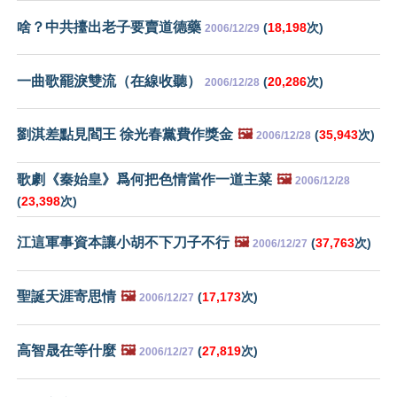
啥？中共擡出老子要賣道德藥
(
18,198
次)
2006/12/29
一曲歌罷淚雙流（在線收聽）
(
20,286
次)
2006/12/28
劉淇差點見閻王 徐光春黨費作獎金
🖼️
(
35,943
次)
2006/12/28
歌劇《秦始皇》爲何把色情當作一道主菜
🖼️
2006/12/28
(
23,398
次)
江這軍事資本讓小胡不下刀子不行
🖼️
(
37,763
次)
2006/12/27
聖誕天涯寄思情
🖼️
(
17,173
次)
2006/12/27
高智晟在等什麼
🖼️
(
27,819
次)
2006/12/27