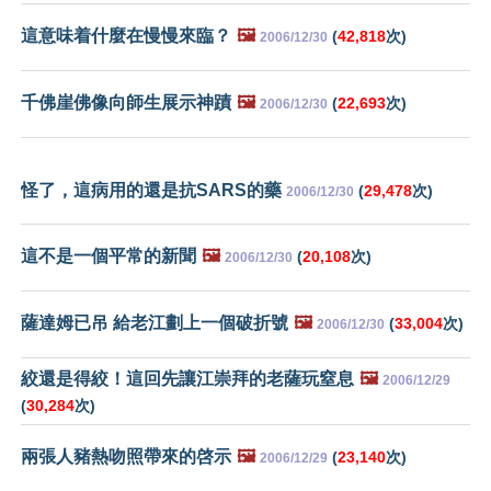
這意味着什麼在慢慢來臨？
🖼️
(
42,818
次)
2006/12/30
千佛崖佛像向師生展示神蹟
🖼️
(
22,693
次)
2006/12/30
怪了，這病用的還是抗SARS的藥
(
29,478
次)
2006/12/30
這不是一個平常的新聞
🖼️
(
20,108
次)
2006/12/30
薩達姆已吊 給老江劃上一個破折號
🖼️
(
33,004
次)
2006/12/30
絞還是得絞！這回先讓江崇拜的老薩玩窒息
🖼️
2006/12/29
(
30,284
次)
兩張人豬熱吻照帶來的啓示
🖼️
(
23,140
次)
2006/12/29