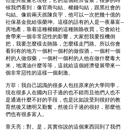
但是共產黨它現在，它的這個經濟發展，很多的時
候我們看到：像官商勾結、權錢勾結，跟黑社會的
勾結。像前兩天抓陳良宇，他可以一次把幾十億的
社保基金批給張榮坤。這樣的話有的人是一夜暴富--
房地產，靠着這種權錢的這種賄賂收買，它會給社
會帶來一個非常惡性的影響，大家想我要投機倒
把，我要怎麼樣去賄賂，怎麼樣走門路。所以你會
看到有的地方一個村一個村的做假酒，一個村一個
村的人做假藥，一個村一個村的人他在做什麼毒大
米，地溝油什麼等等，這就給這個經濟發展帶來一
個非常惡性的這樣一個刺激。
方菲：我自己認識的很多人包括原來的大學同學，
現在很多人在國內日子過的也不錯而且他們人也不
是通過什麼不好的手段，也是比如說受到很好的教
育然後又聰明又勤奮，然後日子過的很好，那麼他
們也有很多富人。
章天亮：對。是，其實你說的這個東西回到了我們