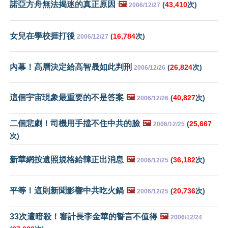
諾亞方舟無法揭迷的真正原因
🖼️
(
43,410
次)
2006/12/27
女兒在學校捱打後
(
16,784
次)
2006/12/27
內幕！高層決定給高智晟如此判刑
(
26,824
次)
2006/12/26
這個宇宙現象最重要的不是答案
🖼️
(
40,827
次)
2006/12/26
二個悲劇！司機用手擋不住中共的臉
🖼️
(
25,667
2006/12/25
次)
新華網按遺照規格給韓正出消息
🖼️
(
36,182
次)
2006/12/25
平等！這則新聞影響中共吃火鍋
🖼️
(
20,736
次)
2006/12/25
33次遭暗殺！審計長李金華的誓言不值得
🖼️
2006/12/24