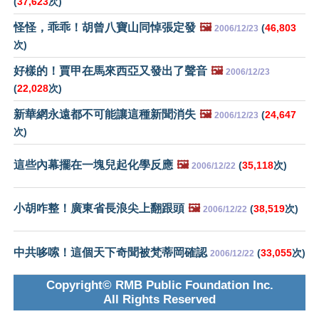
(
37,623
次)
怪怪，乖乖！胡曾八寶山同悼張定發
🖼️
(
46,803
2006/12/23
次)
好樣的！賈甲在馬來西亞又發出了聲音
🖼️
2006/12/23
(
22,028
次)
新華網永遠都不可能讓這種新聞消失
🖼️
(
24,647
2006/12/23
次)
這些內幕擺在一塊兒起化學反應
🖼️
(
35,118
次)
2006/12/22
小胡咋整！廣東省長浪尖上翻跟頭
🖼️
(
38,519
次)
2006/12/22
中共哆嗦！這個天下奇聞被梵蒂岡確認
(
33,055
次)
2006/12/22
Copyright© RMB Public Foundation Inc.
All Rights Reserved