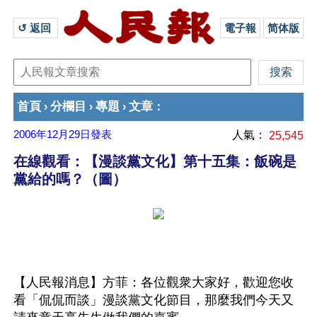
↺ 返回 
電子報
简体版
首頁
分欄目
專題
文章
›
›
›
：
2006年12月29日
發表
人氣：
25,545
在線觀看：【漫談黨文化】第十五集：飯碗是
黨給的嗎？（圖）
【人民報消息】方菲：各位觀衆大家好，歡迎您收
看「侃侃而談」漫談黨文化節目，那麼我們今天又