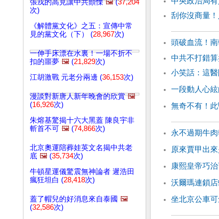
中央政治局
張戎的高見讓中共顫慄
🖼️
(
37,204
次)
刮你沒商量！
《解體黨文化》之五：宣傳中常
見的黨文化（下） (
28,967
次)
頭破血流！南
一伸手床漂在水裏！一場不折不
中共不打錯算
扣的噩夢
🖼️
(
21,829
次)
小笑話：這醫
江胡激戰 元老分兩邊 (
36,153
次)
一段動人心絃
漫談對新唐人新年晚會的欣賞
🖼️
(
16,926
次)
無奇不有！此
朱熔基驚揭十六大黑蓋 陳良宇非
斬首不可
🖼️
(
74,866
次)
永不過期牛肉
北京奧運陪葬娃英文名揭中共老
原來賈甲出來
底
🖼️
(
35,734
次)
康熙皇帝巧治
牛頓星運儀驚震無神論者 遲浩田
瘋狂坦白 (
28,418
次)
沃爾瑪連鎖店
蓋了帽兒的好消息來自泰國
🖼️
坐北京公車可
(
32,586
次)