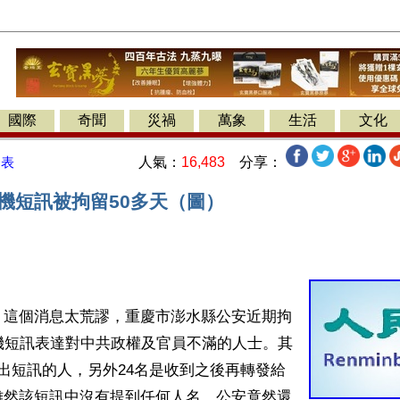
國際
奇聞
災禍
萬象
生活
文化
人氣：
16,483
分享：
發表
手機短訊被拘留50多天（圖）
】這個消息太荒謬，重慶市澎水縣公安近期拘
機短訊表達對中共政權及官員不滿的人士。其
出短訊的人，另外24名是收到之後再轉發給
雖然該短訊中沒有提到任何人名，公安竟然還