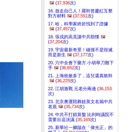
🖼️
(
37,936
次)
16. 放走自己人！羅幹曾慶紅互整
對方材料
🖼️
(
37,551
次)
17. 哈，科學家終於找到了證據
🖼️
(
37,497
次)
18. 張戎的高見讓中共顫慄
🖼️
(
37,204
次)
19. 宇宙最新奇景！碰撞不是毀滅
而是新生
🖼️
(
37,177
次)
20. 六中全會下藥方 小胡舉刀難下
手
🖼️
(
36,652
次)
21. 上海收斂多了，這兒還真敢幹
🖼️
(
36,229
次)
22. 江胡激戰 元老分兩邊 (
36,153
次)
23. 北京奧運陪葬娃英文名揭中共
老底
🖼️
(
35,734
次)
24. 中共不打錯算盤 比利時議院不
需要出這決議 (
35,169
次)
25. 新華社一腳踹在「偉光正」的