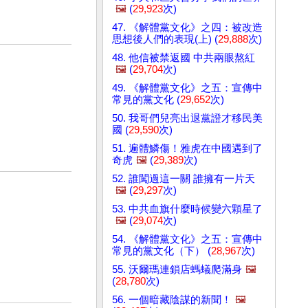
🖼️
(
29,923
次)
47. 《解體黨文化》之四：被改造
思想後人們的表現(上) (
29,888
次)
48. 他信被禁返國 中共兩眼熬紅
🖼️
(
29,704
次)
49. 《解體黨文化》之五：宣傳中
常見的黨文化 (
29,652
次)
50. 我哥們兒亮出退黨證才移民美
國 (
29,590
次)
51. 遍體鱗傷！雅虎在中國遇到了
奇虎
🖼️
(
29,389
次)
52. 誰闖過這一關 誰擁有一片天
🖼️
(
29,297
次)
53. 中共血旗什麼時候變六顆星了
🖼️
(
29,074
次)
54. 《解體黨文化》之五：宣傳中
常見的黨文化（下） (
28,967
次)
55. 沃爾瑪連鎖店螞蟻爬滿身
🖼️
(
28,780
次)
56. 一個暗藏陰謀的新聞！
🖼️