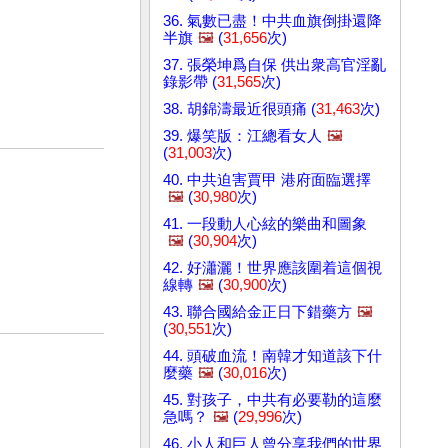
36. 氣數已盡！中共血旗倒掛還降
半旗
🖼️
(
31,656
次)
37. 張榮坤爲自保 供出衆高官淫亂
錄影帶 (
31,565
次)
38. 胡錦濤最近很頭痛 (
31,463
次)
39. 爆笑版：江總看女人
🖼️
(
31,003
次)
40. 中共迫害賈甲 港府面臨選擇
🖼️
(
30,980
次)
41. 一段動人心絃的樂曲和圖象
🖼️
(
30,904
次)
42. 好瀟灑！世界應該圍着這個視
線轉
🖼️
(
30,900
次)
43. 聯合國給金正日下錯藥方
🖼️
(
30,551
次)
44. 頭破血流！南韓才知道該下什
麼藥
🖼️
(
30,016
次)
45. 對孩子，中共有必要勒的這麼
急嗎？
🖼️
(
29,996
次)
46. 小人和巨人曾分享我們的世界