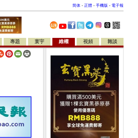
简体
-
正體
-
手機版
-
電子報
專題
寰宇
維權
視頻
雜談