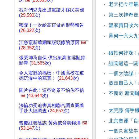
虎
🖼️
(
29,389
次)
老天把今年最
我哥們兒亮出退黨證才移民美國
第三次神奇走
(
29,590
次)
密聞！一次給高官做的形勢報告
溫家寶日收六
(
26,322
次)
爲何十六大九
江急竄新華網頭版頭條的原因
🖼️
(
28,352
次)
磚拍何祚庥！
張榮坤爲自保 供出衆高官淫亂錄
影帶 (
31,565
次)
誰闖過這一關
令人震撼的揭密：中國高校在道
一個大陰謀！
德沉淪中的寫真！ (
21,643
次)
放走自己人！
圖片在此！這些奇景不怕你不信
不新奇 新聞
🖼️
(
43,644
次)
法輪功受迫害真相聯合調查團着
太荒謬 傳手
手赴大陸調查 (
24,653
次)
北京奧運「良
曾慶紅耍陰謀 黃菊威脅胡錦濤
🖼️
(
53,147
次)
一個真實故事