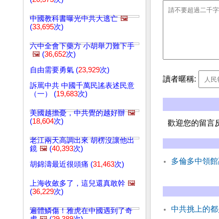
中國教科書曝光中共大逃亡
🖼️
(
33,695
次)
六中全會下藥方 小胡舉刀難下手
🖼️
(
36,652
次)
自由需要勇氣 (
23,929
次)
讀者暱稱:
訴罵中共 中國千萬民謠表述民意
（一） (
19,683
次)
美國越擔憂，中共覺的越好辦
🖼️
(
18,604
次)
歡迎您的留言
老江兩天高調出來 胡楞沒讓他出
鏡
🖼️
(
40,393
次)
多倫多中領館
胡錦濤最近很頭痛 (
31,463
次)
上海收斂多了，這兒還真敢幹
🖼️
(
36,229
次)
中共挑上的都
遍體鱗傷！雅虎在中國遇到了奇