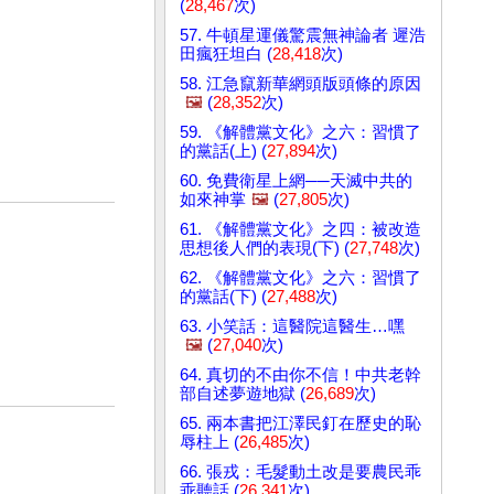
(
28,467
次)
57. 牛頓星運儀驚震無神論者 遲浩
田瘋狂坦白 (
28,418
次)
58. 江急竄新華網頭版頭條的原因
🖼️
(
28,352
次)
59. 《解體黨文化》之六：習慣了
的黨話(上) (
27,894
次)
60. 免費衛星上網──天滅中共的
如來神掌
🖼️
(
27,805
次)
61. 《解體黨文化》之四：被改造
思想後人們的表現(下) (
27,748
次)
62. 《解體黨文化》之六：習慣了
的黨話(下) (
27,488
次)
63. 小笑話：這醫院這醫生…嘿
🖼️
(
27,040
次)
64. 真切的不由你不信！中共老幹
部自述夢遊地獄 (
26,689
次)
65. 兩本書把江澤民釘在歷史的恥
辱柱上 (
26,485
次)
66. 張戎：毛髮動土改是要農民乖
乖聽話 (
26,341
次)