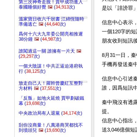
第三次神奇走脫！賈甲成功進入
泰國睡個好覺
🖼️
(
34,913
次)
是以「誹謗罪」
溫家寶日收六千狀書 江綿恆隨時
信息中心表示，
準備逃亡
🖼️
(
44,640
次)
一個120字的
爲何十六大九常委公開亮相推遲
38分鐘
🖼️
(
44,987
次)
朋友收到短訊
誰闖過這一關 誰擁有一片天
🖼️
8月31一日，
(
29,297
次)
手機再發送秦
一個大陰謀！中共正逼迫港府執
行 (
38,125
次)
信息中心引述
放走自己人！羅幹曾慶紅互整對
誰，因爲短訊
方材料
🖼️
(
37,551
次)
「反叛」如地火延燒 賈甲劃破鐵
秦中飛沒有透
幕 (
19,698
次)
提。
中央政治局有人退黨 (
34,174
次)
信息中心指出，
刮你沒商量！八萬港商哭都找不
送3,046億個
到墳頭兒
🖼️
(
19,690
次)