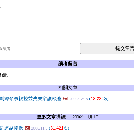
讀者留言
反饋。
相關文章
副總領事被控並失去辯護機會
🖼️
(
18,234
次)
2003/12/16
更多文章導讀：
2006年11月1日
是這副揍像
🖼️
(
31,421
次)
2006/11/3