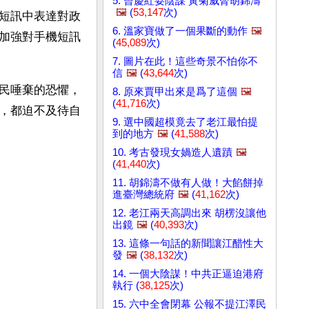
5. 曾慶紅耍陰謀 黃菊威脅胡錦濤
🖼️
(
53,147
次)
短訊中表達對政
6. 溫家寶做了一個果斷的動作
🖼️
加強對手機短訊
(
45,089
次)
7. 圖片在此！這些奇景不怕你不
信
🖼️
(
43,644
次)
民唾棄的恐懼，
8. 原來賈甲出來是爲了這個
🖼️
(
41,716
次)
，都迫不及待自
9. 選中國超模竟去了老江最怕提
到的地方
🖼️
(
41,588
次)
10. 考古發現女媧造人遺蹟
🖼️
(
41,440
次)
11. 胡錦濤不做有人做！大餡餅掉
進臺灣總統府
🖼️
(
41,162
次)
12. 老江兩天高調出來 胡楞沒讓他
出鏡
🖼️
(
40,393
次)
13. 這條一句話的新聞讓江醋性大
發
🖼️
(
38,132
次)
14. 一個大陰謀！中共正逼迫港府
執行 (
38,125
次)
15. 六中全會閉幕 公報不提江澤民