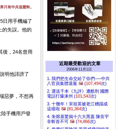
界只有中共這麼幹。
25日用手機編了
上的失誤。他的
其後，24名曾用
近期最受歡迎的文章
2006年11月1日
楚說明他誹謗了
1. 我們把生命交給了你們──中共
八官員集體退黨
🖼️
(
107,494
次)
2. 運送千本《九評》遭酷刑 國際
場惡夢，不想再
電話打爆涿州 (
101,543
次)
3. 十幾年！宋祖英被老江糟蹋成
這樣啦
🖼️
(
81,364
次)
年大陸手機用戶發
4. 朱熔基驚揭十六大黑蓋 陳良宇
非斬首不可
🖼️
(
74,866
次)