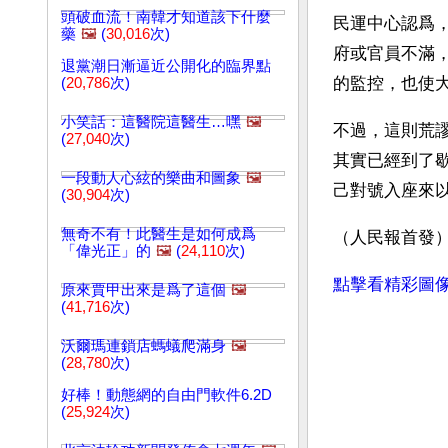
頭破血流！南韓才知道該下什麼
民運中心認爲
藥
🖼️
(
30,016
次)
府或官員不滿
退黨潮日漸逼近公開化的臨界點
的監控，也使
(
20,786
次)
小笑話：這醫院這醫生…嘿
🖼️
不過，這則荒
(
27,040
次)
其實已經到了
一段動人心絃的樂曲和圖象
🖼️
己對號入座來
(
30,904
次)
無奇不有！此醫生是如何成爲
（人民報首發
「偉光正」的
🖼️
(
24,110
次)
點擊看精彩圖
原來賈甲出來是爲了這個
🖼️
(
41,716
次)
沃爾瑪連鎖店螞蟻爬滿身
🖼️
(
28,780
次)
好棒！動態網的自由門軟件6.2D
(
25,924
次)