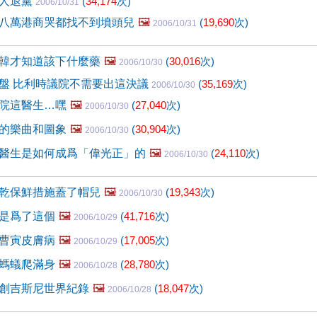
有人退黨
(
34,174
次)
2006/10/31
八萬港商哭都找不到墳頭兒
🖼️
(
19,690
次)
2006/10/31
韓才知道該下什麼藥
🖼️
(
30,016
次)
2006/10/30
盤 比利時議院不需要出這決議
(
35,169
次)
2006/10/30
院這醫生…嘿
🖼️
(
27,040
次)
2006/10/30
的樂曲和圖象
🖼️
(
30,904
次)
2006/10/30
醫生是如何成爲「偉光正」的
🖼️
(
24,110
次)
2006/10/30
乾保鮮措施蓋了帽兒
🖼️
(
19,343
次)
2006/10/30
是爲了這個
🖼️
(
41,716
次)
2006/10/29
曹寅皮膚病
🖼️
(
17,005
次)
2006/10/29
螞蟻爬滿身
🖼️
(
28,780
次)
2006/10/28
創吉斯尼世界紀錄
🖼️
(
18,047
次)
2006/10/28