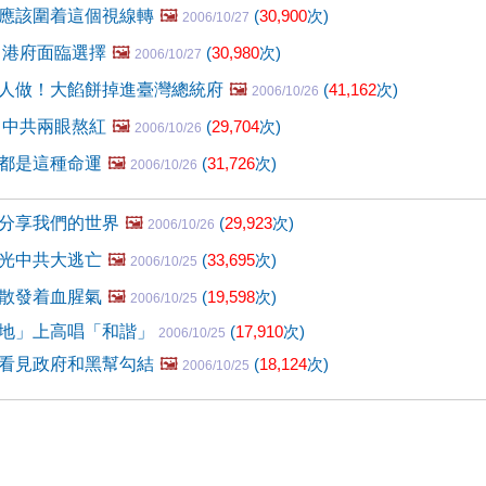
應該圍着這個視線轉
🖼️
(
30,900
次)
2006/10/27
 港府面臨選擇
🖼️
(
30,980
次)
2006/10/27
人做！大餡餅掉進臺灣總統府
🖼️
(
41,162
次)
2006/10/26
 中共兩眼熬紅
🖼️
(
29,704
次)
2006/10/26
都是這種命運
🖼️
(
31,726
次)
2006/10/26
分享我們的世界
🖼️
(
29,923
次)
2006/10/26
光中共大逃亡
🖼️
(
33,695
次)
2006/10/25
散發着血腥氣
🖼️
(
19,598
次)
2006/10/25
地」上高唱「和諧」
(
17,910
次)
2006/10/25
看見政府和黑幫勾結
🖼️
(
18,124
次)
2006/10/25