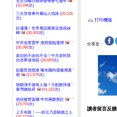
北京法輪功新聞發佈會七週年
🖼️
(
32,346
次)
文章網址: http://w
三次突發事件屬仙人指路 (
20,145
次)
打印機版
好瀟灑！世界應該圍着這個視線
轉
🖼️
(
30,900
次)
中共迫害賈甲 港府面臨選擇
🖼️
分享至：
(
30,980
次)
真切的不由你不信！中共老幹部
自述夢遊地獄 (
26,689
次)
起義官員抵港 曝光國內退黨潮真
相
🖼️
(
21,076
次)
胡錦濤不做有人做！大餡餅掉進
臺灣總統府
🖼️
(
41,162
次)
他信被禁返國 中共兩眼熬紅
🖼️
(
29,704
次)
讀者留言反饋
上天有眼！──狀元乃是騎牆之人
(
20,373
次)