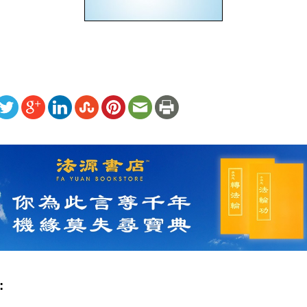
ww.renminbao.com/rmb/articles/2006/11/1/42110b.html
: