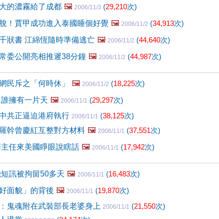
大的濃霧給了成都
🖼️
(
29,210
次)
2006/11/3
脫！賈甲成功進入泰國睡個好覺
🖼️
(
34,913
次)
2006/11/2
千狀書 江綿恆隨時準備逃亡
🖼️
(
44,640
次)
2006/11/2
常委公開亮相推遲38分鐘
🖼️
(
44,987
次)
2006/11/2
網民斥之「何時休」
🖼️
(
18,225
次)
2006/11/2
 誰擁有一片天
🖼️
(
29,297
次)
2006/11/1
中共正逼迫港府執行
(
38,125
次)
2006/11/1
羅幹曾慶紅互整對方材料
🖼️
(
37,551
次)
2006/11/1
辦主任來美國睜眼說瞎話
🖼️
(
17,942
次)
2006/11/1
機短訊被拘留50多天
🖼️
(
16,483
次)
2006/11/1
好面貌」的背後
🖼️
(
19,870
次)
2006/11/1
：鬼魂附在武裝部長老婆身上
(
21,550
次)
2006/11/1