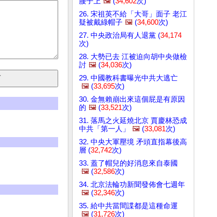
腰子上
🖼️
(
34,602
次)
26. 宋祖英不給「大哥」面子 老江
疑被戴綠帽子
🖼️
(
34,600
次)
27. 中央政治局有人退黨 (
34,174
次)
28. 大勢已去 江被迫向胡中央做檢
討
🖼️
(
34,036
次)
29. 中國教科書曝光中共大逃亡
🖼️
(
33,695
次)
30. 金無賴崩出來這個屁是有原因
的
🖼️
(
33,521
次)
31. 落馬之火延燒北京 賈慶林恐成
中共「第一人」
🖼️
(
33,081
次)
32. 中央大軍壓境 矛頭直指幕後高
層 (
32,742
次)
33. 蓋了帽兒的好消息來自泰國
🖼️
(
32,586
次)
34. 北京法輪功新聞發佈會七週年
🖼️
(
32,346
次)
35. 給中共當間諜都是這種命運
🖼️
(
31,726
次)