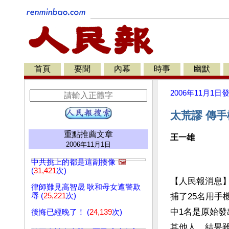
首頁
要聞
內幕
時事
幽默
2006年11月1日
太荒謬 傳
重點推薦文章
王一雄
2006年11月1日
中共挑上的都是這副揍像
🖼️
(
31,421
次)
【人民報消息
律師難見高智晟 耿和母女遭警欺
辱 (
25,221
次)
捕了25名用手
中1名是原始發
後悔已經晚了！ (
24,139
次)
其他人，結果