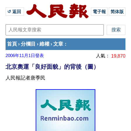
↺ 返回 
電子報
简体版
首頁
分欄目
維權
文章
›
›
›
：
2006年11月1日
發表
人氣：
19,870
北京奧運「良好面貌」的背後（圖）
人民報記者唐季民