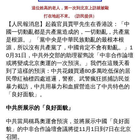
這位姓高的老人，第一次到北京上訪就被毆
打在地起不來。（訪民提供）
【人民報消息】起義官員賈甲先生在香港說：「中
國一切動亂都是共產黨造成的，一切動亂，共產黨
是根源。」「黨中央是中華民族動亂的最根本根
源，所以沒有共產黨了，中國肯定不會有動亂。」1
0月31日，中共外交部的助理翟雋說「中非合作論壇
或將變成北京奧運的一次預演。」我們在這幾天看
到了這樣的預演：中共花錢買通80多萬吃低保的居
民帶紅袖標四處巡邏，警察、武警瘋狂抓捕訪民並
暴力截訪，中共用暴力和血腥營造出了中共特色的
「良好面貌」。
中共所展示的「良好面貌」
中共當局稱爲奧運會預演，並將展示中國「良好面
貌」的中非合作論壇會議將從11月1日到7日在北京
召開。