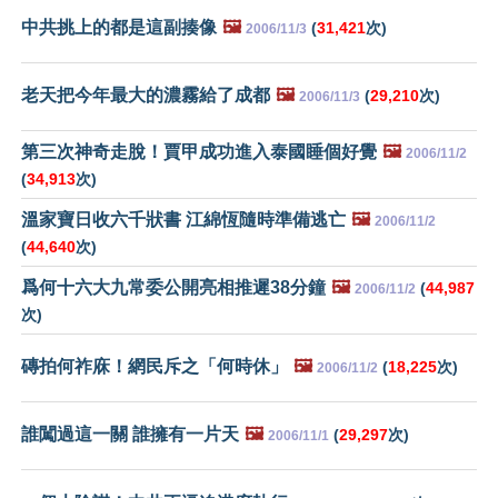
中共挑上的都是這副揍像
🖼️
(
31,421
次)
2006/11/3
老天把今年最大的濃霧給了成都
🖼️
(
29,210
次)
2006/11/3
第三次神奇走脫！賈甲成功進入泰國睡個好覺
🖼️
2006/11/2
(
34,913
次)
溫家寶日收六千狀書 江綿恆隨時準備逃亡
🖼️
2006/11/2
(
44,640
次)
爲何十六大九常委公開亮相推遲38分鐘
🖼️
(
44,987
2006/11/2
次)
磚拍何祚庥！網民斥之「何時休」
🖼️
(
18,225
次)
2006/11/2
誰闖過這一關 誰擁有一片天
🖼️
(
29,297
次)
2006/11/1