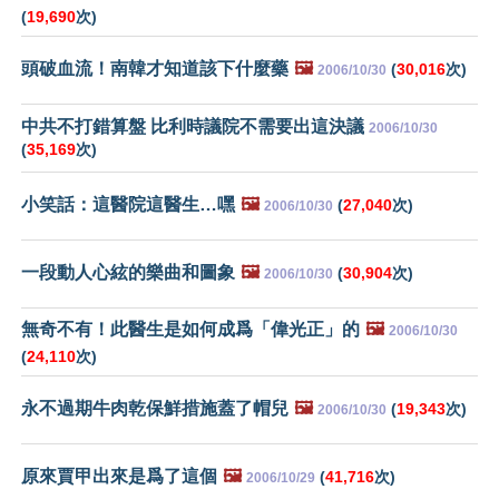
(
19,690
次)
頭破血流！南韓才知道該下什麼藥
🖼️
(
30,016
次)
2006/10/30
中共不打錯算盤 比利時議院不需要出這決議
2006/10/30
(
35,169
次)
小笑話：這醫院這醫生…嘿
🖼️
(
27,040
次)
2006/10/30
一段動人心絃的樂曲和圖象
🖼️
(
30,904
次)
2006/10/30
無奇不有！此醫生是如何成爲「偉光正」的
🖼️
2006/10/30
(
24,110
次)
永不過期牛肉乾保鮮措施蓋了帽兒
🖼️
(
19,343
次)
2006/10/30
原來賈甲出來是爲了這個
🖼️
(
41,716
次)
2006/10/29