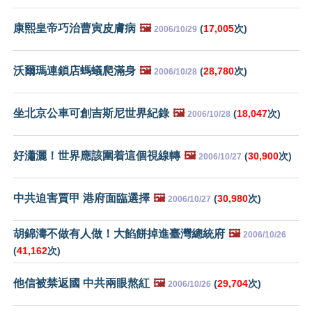
康熙皇帝巧治曹寅皮膚病
🖼️
(
17,005
次)
2006/10/29
沃爾瑪連鎖店螞蟻爬滿身
🖼️
(
28,780
次)
2006/10/28
坐北京公車可創吉斯尼世界紀錄
🖼️
(
18,047
次)
2006/10/28
好瀟灑！世界應該圍着這個視線轉
🖼️
(
30,900
次)
2006/10/27
中共迫害賈甲 港府面臨選擇
🖼️
(
30,980
次)
2006/10/27
胡錦濤不做有人做！大餡餅掉進臺灣總統府
🖼️
2006/10/26
(
41,162
次)
他信被禁返國 中共兩眼熬紅
🖼️
(
29,704
次)
2006/10/26