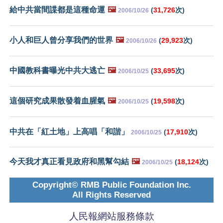
給中共當間諜都是這種命運
🖼️
(
31,726
次)
2006/10/26
小人和巨人曾分享我們的世界
🖼️
(
29,923
次)
2006/10/26
中國教科書曝光中共大逃亡
🖼️
(
33,695
次)
2006/10/25
這個研究成果散發着血腥氣
🖼️
(
19,598
次)
2006/10/25
中共在「紅土地」上高唱「和諧」
(
17,910
次)
2006/10/25
今天我才真正看見政府和黑幫勾結
🖼️
(
18,124
次)
2006/10/25
Copyright© RMB Public Foundation Inc.
All Rights Reserved
人民報網站服務條款