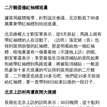
二斤雞蛋僱紅袖標巡邏
據當局媒體報導，針對該次會議，北京動員了80多
萬羣衆帶紅袖標到街頭巡邏。
北京維權人士劉安軍表示，從5天前起，馬路上就有
帶紅袖標的人在活動了。（訪民）張宏斌（音）也
得到當局頒發的紅袖標。那是明着給他一個紅袖
標，暗地裏還有一個看着他（不讓他上訪）的呢。
劉安軍還表示：享受最低生活保證補貼的居民如果
拒絕帶紅袖標到馬路巡邏，將被取消補貼；一般居
民參加十多天巡邏的可以得到當局提供的二斤雞
蛋，二斤雞蛋也就是10多元吧。他們從10多天前就
給紅袖標，要一直帶到6日結束以後的一段日子。
北京上訪村再遭夜間大搜捕
長期在北京上訪的訪民表示：30日晚間，從十點到