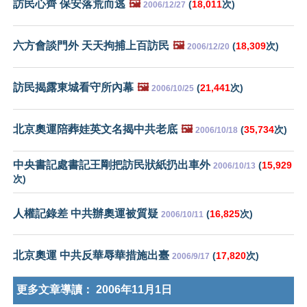
訪民心齊 保安落荒而逃
🖼️
(
18,011
次)
2006/12/27
六方會談門外 天天拘捕上百訪民
🖼️
(
18,309
次)
2006/12/20
訪民揭露東城看守所內幕
🖼️
(
21,441
次)
2006/10/25
北京奧運陪葬娃英文名揭中共老底
🖼️
(
35,734
次)
2006/10/18
中央書記處書記王剛把訪民狀紙扔出車外
(
15,929
2006/10/13
次)
人權記錄差 中共辦奧運被質疑
(
16,825
次)
2006/10/11
北京奧運 中共反華辱華措施出臺
(
17,820
次)
2006/9/17
更多文章導讀：
2006年11月1日