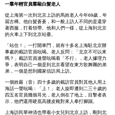
一羣年輕官員羣毆白髮老人
從上海第一次到北京上訪的馬姓老人今年69歲，年
屆古稀。他白髮蒼蒼，和一般上訪人不同的是還穿
著西服，打着領帶。他和人們一樣，從上海到北京
的火車上下到北京站臺。
「站住！」一打開車門，就有十多名上海駐北京辦
事處的截訪官員吆喝。老人反問：「北京不可以來
嗎？」截訪官員連聲吆喝着「不行」，老人據理力
爭，表明自己一個是到北京看望在東方歌舞團的弟
弟，一個是想到國家信訪局上訪。
一個姓嚴（音）四十多歲的截訪官員對其他人用上
海話一聲吆喝：「上！」老人旋即遭到二三十歲的
四五名官員幾個耳光，老人倒在了地上，目擊者表
示，他們還用硬底高腰皮靴對來人拳打腳踢。
上海訪民華神清也帶着小女兒到北京上訪，剛到北