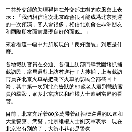
中共外交部的助理翟雋在外交部主辦的吹風會上表
示：「我們相信這次北京峰會很可能成爲北京奧運
的一次預演，客人會很多，相信北京會在非洲朋友
和國際朋友面前展現良好的面貌。」
來看看這一幅中共所展現的「良好面貌」到底是什
麼。
各地截訪官員在交通、各個上訪部門肆意圍堵抓捕
截訪民，當局還對上訪村進行了大搜捕，上海截訪
官員在北京火車站把剛下火車的訪民全部截回上
海，其中第一次到北京告狀的69歲老人遭到截訪官
員的羣毆，衆多北京訪民和維權人士遭到當局的看
管。
目前，北京充斥着80多萬帶着紅袖標巡邏的民衆和
大量警察、武警，北京維權人士劉安軍表示：現在
北京沒有別的了，大街小巷都是警察。