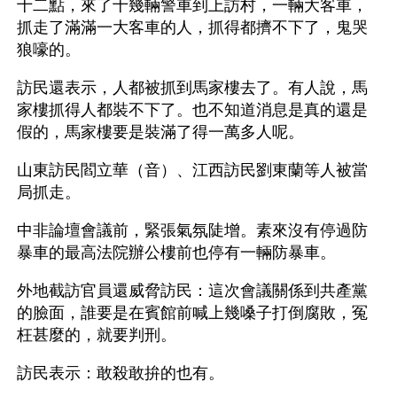
十二點，來了十幾輛警車到上訪村，一輛大客車，
抓走了滿滿一大客車的人，抓得都擠不下了，鬼哭
狼嚎的。
訪民還表示，人都被抓到馬家樓去了。有人說，馬
家樓抓得人都裝不下了。也不知道消息是真的還是
假的，馬家樓要是裝滿了得一萬多人呢。
山東訪民閻立華（音）、江西訪民劉東蘭等人被當
局抓走。
中非論壇會議前，緊張氣氛陡增。素來沒有停過防
暴車的最高法院辦公樓前也停有一輛防暴車。
外地截訪官員還威脅訪民：這次會議關係到共產黨
的臉面，誰要是在賓館前喊上幾嗓子打倒腐敗，冤
枉甚麼的，就要判刑。
訪民表示：敢殺敢拚的也有。