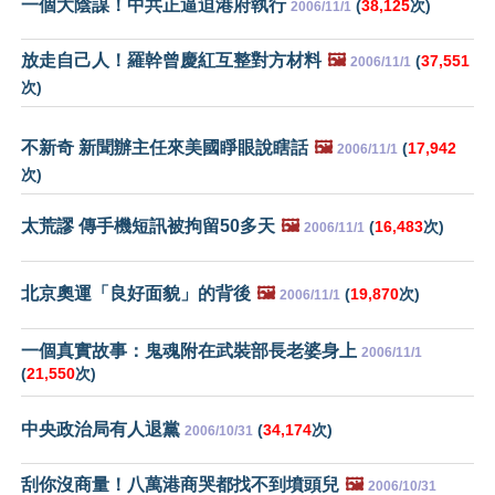
一個大陰謀！中共正逼迫港府執行
(
38,125
次)
2006/11/1
放走自己人！羅幹曾慶紅互整對方材料
🖼️
(
37,551
2006/11/1
次)
不新奇 新聞辦主任來美國睜眼說瞎話
🖼️
(
17,942
2006/11/1
次)
太荒謬 傳手機短訊被拘留50多天
🖼️
(
16,483
次)
2006/11/1
北京奧運「良好面貌」的背後
🖼️
(
19,870
次)
2006/11/1
一個真實故事：鬼魂附在武裝部長老婆身上
2006/11/1
(
21,550
次)
中央政治局有人退黨
(
34,174
次)
2006/10/31
刮你沒商量！八萬港商哭都找不到墳頭兒
🖼️
2006/10/31