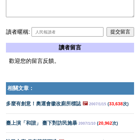
讀者暱稱:
讀者留言
歡迎您的留言反饋。
相關文章：
多麼有創意！奧運會徽改廁所標誌
🖼️
(
33,638
次)
2007/1/15
臺上演「和諧」 臺下對訪民施暴
(
20,962
次)
2007/1/10