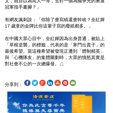
文，就自以為高人一等，去對一個為國爭光的奧運
冠軍指手畫腳？」

有網友諷刺說：「你除了會寫稿還會幹啥？全紅嬋 
17 歲拿的金牌比你這輩子寫的廢紙都多。」

在中國大眾心目中，全紅嬋因為出身普通，被貼上
「草根逆襲」的標籤，代表的是「寒門出貴子」的
最後希望。當這種希望被發現正遭到「體制精英」
與「心機隊友」的集體圍剿時，大眾的憤怒其實是
分享到：