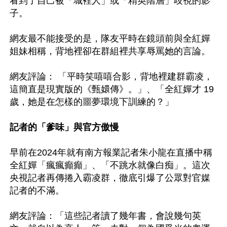
看到了自己被「城裡人」或「精英階層」歧視的影
子。

網友最不能接受的是，隊友平時在鏡頭前與全紅嬋
姐妹相稱，背地裡卻在群組裡共享辱罵她的言論。

網友評論： 「平時笑嘻嘻合影，背地裡建群霸凌，
這簡直是現實版的《甄嬛傳》。」、「全紅嬋才 19 
歲，她是在怎樣的噩夢環境下訓練的？」

記者的「爹味」與官方傲慢
早前在2024年就有南方報業記者朱小龍在直播中稱
全紅嬋「瘋瘋癲癲」、「不跳水就像白痴」。這次
央視記者再傳捲入霸凌群，徹底引爆了公眾對官媒
記者的不滿。

網友評論：「這些記者讀了幾年書，會說幾句英