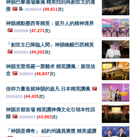
神韻巴黎連場爆滿 精英找到與創世主的連
接
🖼️
📝
(
49,611
次)
2026/5/10
神韻感動墨西哥精英：提升人的精神境界
🖼️
(
47,271
次)
2026/5/8
「創世主已降臨人間」神韻喚醒巴西精英
🖼️
(
44,202
次)
2026/5/3
神韻克雷塔羅一票難求 精英讚佩：展現信
念
🖼️
(
46,847
次)
2026/5/1
信仰力量造就神韻的超凡 日本精英讚佩
🖼️
(
44,435
次)
2026/4/25
神韻京都首場 精英讚神傳文化引領本性回
歸
🖼️
(
43,903
次)
2026/4/23
「神韻是傳奇」 紐約州議員褒獎 精英盛讚