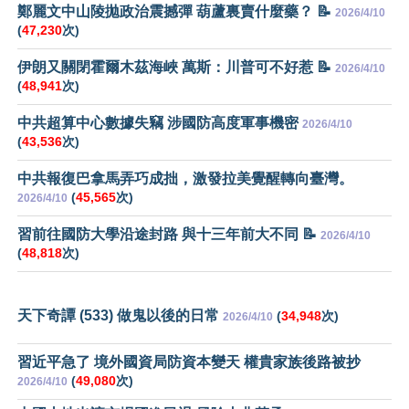
鄭麗文中山陵拋政治震撼彈 葫蘆裏賣什麼藥？ 📝
2026/4/10
(
47,230
次)
伊朗又關閉霍爾木茲海峽 萬斯：川普可不好惹 📝
2026/4/10
(
48,941
次)
中共超算中心數據失竊 涉國防高度軍事機密
2026/4/10
(
43,536
次)
中共報復巴拿馬弄巧成拙，激發拉美覺醒轉向臺灣。
(
45,565
次)
2026/4/10
習前往國防大學沿途封路 與十三年前大不同 📝
2026/4/10
(
48,818
次)
天下奇譚 (533) 做鬼以後的日常
(
34,948
次)
2026/4/10
習近平急了 境外國資局防資本變天 權貴家族後路被抄
(
49,080
次)
2026/4/10