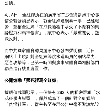
公憤。

4月8日，全紅嬋所在的廣東省二沙體育訓練中心微
信公號發消息表示，就全紅嬋遭網暴一事，已經報
警，並稱全紅嬋「在成長過程中承受了不應有的輿
論壓力和精神傷害」，該中心表示「嚴重關切，堅
決反對」。

而中共國家體育總局游泳中心發布聲明稱，近日，
網絡上出現針對全紅嬋等跳水運動員的網絡暴力、
惡意攻擊等，已第一時間與廣東省體育局相關部門
聯合進行核查處置工作。

公開煽動「照死裡罵全紅嬋」
據網傳截圖顯示，一個擁有 282 人的私密群組「水
花征服者聯盟」，儼然成為了一個針對全紅嬋的
「仇恨社區」。群主甚至在群公告中毫不避諱地設