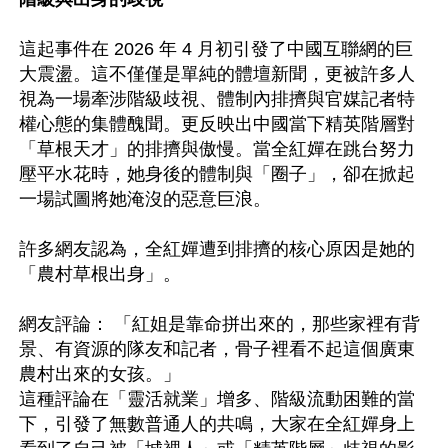
這起事件在 2026 年 4 月初引發了中國互聯網的巨
大震盪。這不僅僅是單純的體壇新聞，更被許多人
視為一場牽涉階級歧視、體制內排擠與官媒記者特
權心態的集體醜聞。更反映出中國當下精英階層對
「草根天才」的排擠與傲慢。當全紅嬋在跳台努力
壓平水花時，她身後的體制與「圈子」，卻在掀起
一場試圖將她淹沒的惡意巨浪。

許多網友認為，全紅嬋遭到排擠的核心原因是她的
「農村草根出身」。

網友評論： 「紅姐是靠命拼出來的，那些家裡有背
景、有資源的隊友和記者，骨子裡看不起這個廣東
農村出來的女孩。」

這種評論在「靈活就業」增多、階級流動困難的當
下，引發了無數普通人的共鳴，大家在全紅嬋身上