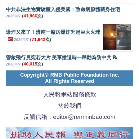
中共非法生物實驗室入侵美國：致命病原體藏身住宅
(
41,966
次)
2026/4/7
爆炸又來了！濟南一廠房爆炸升起巨大火球
🖼️
(
71,642
次)
2026/4/7
營救飛行員宛若大片 美軍撤退時一舉動為防中共 📝
(
46,015
次)
2026/4/7
Copyright© RMB Public Foundation Inc.
All Rights Reserved
人民報網站服務條款
關於我們
反饋信箱：
editor@renminbao.com