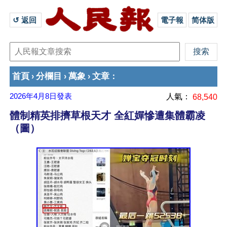
↺ 返回 
電子報
简体版
首頁
分欄目
萬象
文章
›
›
›
：
2026年4月8日
發表
人氣：
68,540
體制精英排擠草根天才 全紅嬋慘遭集體霸凌
（圖）