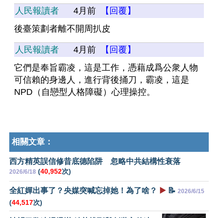
人民報讀者
4月前
【回覆】
後臺策劃者離不開周扒皮
人民報讀者
4月前
【回覆】
它們是奉旨霸凌，這是工作，憑藉成爲公衆人物
可信賴的身邊人，進行背後捅刀，霸凌，這是
NPD（自戀型人格障礙）心理操控。
相關文章：
西方精英誤信修昔底德陷阱 忽略中共結構性衰落
(
40,952
次)
2026/6/18
全紅嬋出事了？央媒突喊忘掉她！為了啥？
▶️
📝
2026/6/15
(
44,517
次)