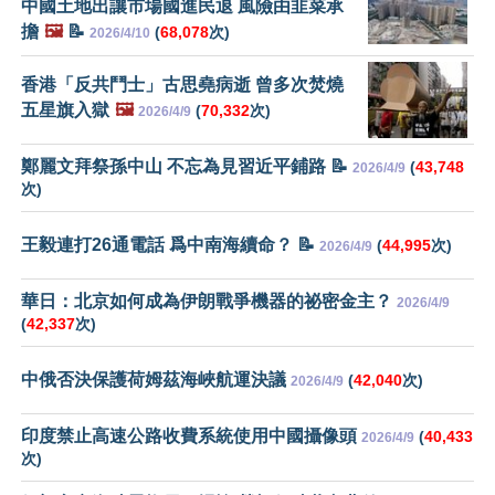
中國土地出讓市場國進民退 風險由韭菜承
擔
🖼️
📝
(
68,078
次)
2026/4/10
香港「反共鬥士」古思堯病逝 曾多次焚燒
五星旗入獄
🖼️
(
70,332
次)
2026/4/9
鄭麗文拜祭孫中山 不忘為見習近平鋪路 📝
(
43,748
2026/4/9
次)
王毅連打26通電話 爲中南海續命？ 📝
(
44,995
次)
2026/4/9
華日：北京如何成為伊朗戰爭機器的祕密金主？
2026/4/9
(
42,337
次)
中俄否決保護荷姆茲海峽航運決議
(
42,040
次)
2026/4/9
印度禁止高速公路收費系統使用中國攝像頭
(
40,433
2026/4/9
次)