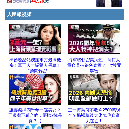
🖼️
(
44,976
次)
2026/4/18
人民報視頻:
神祕廢品站洩露軍方最高機
海軍將領密集病逝，爲何大
密！軍工人士曝驚人黑幕！
量官員被祕密處置？｜#禁聞
｜#禁聞解密
解密
誰要毀掉四千年一遇美女？
王一博爲何不敢拿2500萬現
于朦朧不續合約，要賠2億是
金？揭祕幕後大佬45億資產
真？【
大逃亡！