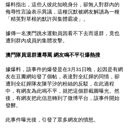
爆料指出，這些人彼此知曉身分，卻無人對群內的
侮辱性言論表示異議，這種沉默被網友解讀為一種
「精英對草根的默許與集體霸凌」。

據傳一名澳門跳水運動員因看不下去而退群，竟也
遭到群內成員的集體攻擊。

澳門隊員退群遭辱罵 網友鳴不平引爆熱搜
據爆料，該事件的爆發是在3月31日晚，起因是有網
友在豆瓣網站發了個帖，表達對全紅嬋的同情，卻
遭到全紅嬋隊友陳芋汐的粉絲的反駁，在此過程
中，有網友為此鳴不平，就把這個群截圖曝光。然
後，有網友把此信息轉到了微博平台，該事件開始
發酵。

此事件曝光後，引發了眾多網友的憤怒。
