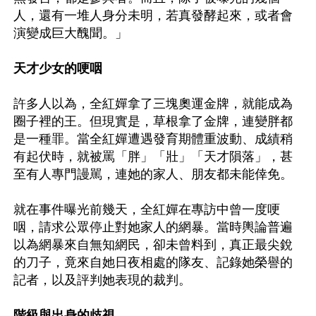
人，還有一堆人身分未明，若真發酵起來，或者會
演變成巨大醜聞。」

天才少女的哽咽
許多人以為，全紅嬋拿了三塊奧運金牌，就能成為
圈子裡的王。但現實是，草根拿了金牌，連變胖都
是一種罪。當全紅嬋遭遇發育期體重波動、成績稍
有起伏時，就被罵「胖」「壯」「天才隕落」，甚
至有人專門謾駡，連她的家人、朋友都未能倖免。 

就在事件曝光前幾天，全紅嬋在專訪中曾一度哽
咽，請求公眾停止對她家人的網暴。當時輿論普遍
以為網暴來自無知網民，卻未曾料到，真正最尖銳
的刀子，竟來自她日夜相處的隊友、記錄她榮譽的
記者，以及評判她表現的裁判。

階級與出身的歧視