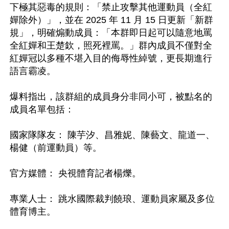
下極其惡毒的規則：「禁止攻擊其他運動員（全紅
嬋除外）」，並在 2025 年 11 月 15 日更新「新群
規」，明確煽動成員：「本群即日起可以隨意地罵
全紅嬋和王楚欽，照死裡罵。」群內成員不僅對全
紅嬋冠以多種不堪入目的侮辱性綽號，更長期進行
語言霸凌。

爆料指出，該群組的成員身分非同小可，被點名的
成員名單包括：

國家隊隊友： 陳芋汐、昌雅妮、陳藝文、龍道一、
楊健（前運動員）等。

官方媒體： 央視體育記者楊爍。

專業人士： 跳水國際裁判饒琅、運動員家屬及多位
體育博主。
