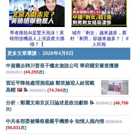
學者痛批AI是驚天泡沫！黃
城市「剩女」越來越多，農
曉明借機器人上演資產大挪
村「剩男」卻越來越多？｜ #
移？【
人民報
更多文章導讀：
2026年4月8日
中資藥企聘川普長子獵友遊說公司 華府國安審查獲勝
(
44,255
次)
2026/4/11
習近平降格處理測底線 鄭笑臉迎人給習戴
高帽
🖼️
📝
(
74,764
次)
2026/4/11
分析：鄭麗文南京反日論述是政治獻祭 📝
(
46,756
2026/4/11
次)
中共各部委被曝祭最嚴手機禁令 知情人揭內情
2026/4/10
(
50,031
次)