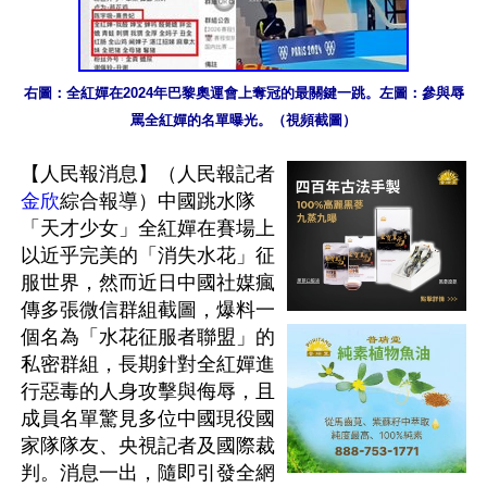
右圖：全紅嬋在2024年巴黎奧運會上奪冠的最關鍵一跳。左圖：參與辱
罵全紅嬋的名單曝光。（視頻截圖）
【人民報消息】（人民報記者
金欣
綜合報導）中國跳水隊
「天才少女」全紅嬋在賽場上
以近乎完美的「消失水花」征
服世界，然而近日中國社媒瘋
傳多張微信群組截圖，爆料一
個名為「水花征服者聯盟」的
私密群組，長期針對全紅嬋進
行惡毒的人身攻擊與侮辱，且
成員名單驚見多位中國現役國
家隊隊友、央視記者及國際裁
判。消息一出，隨即引發全網