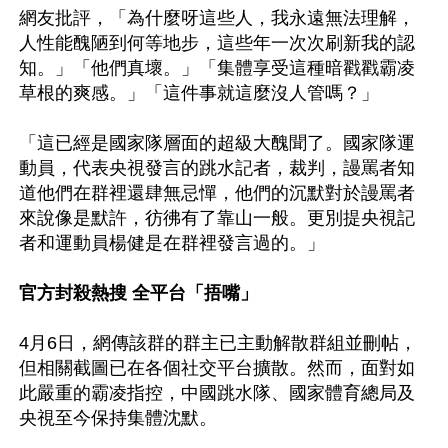
網友批評，「為什麼呀這些人，我永遠無法理解，
人性能醜陋到何等地步，這些年一次次刷新我的認
知。」「他們真壞。」「集體享受這種暗戳戳霸凌
草根的爽感。」「這件事就這麼沒人管嗎？」

「這已經是國家隊層面的超級大醜聞了。國家隊運
動員，代表央視發言的跳水記者，裁判，謾罵者知
道他們在群裡還肆無忌憚，他們的沉默對於謾罵者
來說像是默許，彷彿有了靠山一般。更別提央視記
者和運動員楊健是在群裡發言過的。」

官方封殺熱搜 全平台「捂嘴」
4月6日，網傳該群的群主已主動解散群組並刪帖，
但相關截圖已在各個社交平台擴散。然而，面對如
此嚴重的霸凌指控，中國跳水隊、國家體育總局及
央視至今保持集體沈默。
