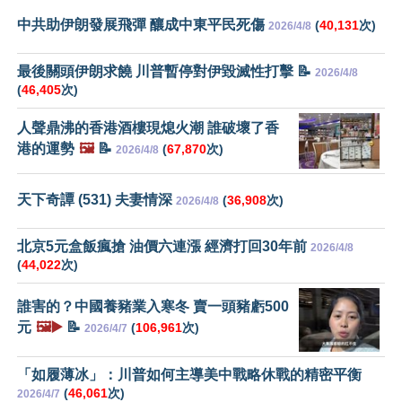
中共助伊朗發展飛彈 釀成中東平民死傷
(
40,131
次)
2026/4/8
最後關頭伊朗求饒 川普暫停對伊毀滅性打擊 📝
2026/4/8
(
46,405
次)
人聲鼎沸的香港酒樓現熄火潮 誰破壞了香
港的運勢
🖼️
📝
(
67,870
次)
2026/4/8
天下奇譚 (531) 夫妻情深
(
36,908
次)
2026/4/8
北京5元盒飯瘋搶 油價六連漲 經濟打回30年前
2026/4/8
(
44,022
次)
誰害的？中國養豬業入寒冬 賣一頭豬虧500
元
🖼️▶️
📝
(
106,961
次)
2026/4/7
「如履薄冰」：川普如何主導美中戰略休戰的精密平衡
(
46,061
次)
2026/4/7