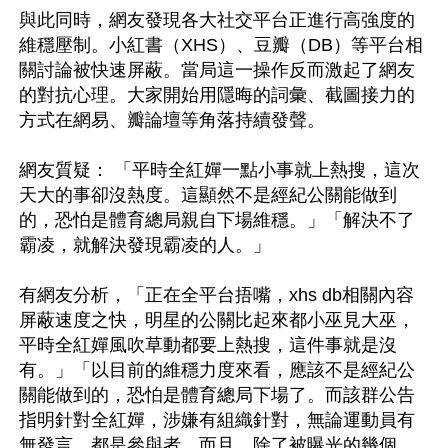
與此同時，網友發現各大社交平台正進行高強度的
維穩壓制。小紅書（XHS）、豆瓣（DB）等平台相
關討論被快速屏蔽。當局這一操作反而激起了網友
的對抗心理。大家開始用隱晦的詞彙、截圖接力的
方式在網易、瓣論壇等角落持續發聲。

網友質疑： 「平時全紅嬋一點小事就上熱搜，這次
天大的事卻沒熱度。這顯然不是經紀公關能做到
的，恐怕是體育總局親自下場維穩。」「解決不了
霸凌，就解決發現霸凌的人。」

有網友分析，「正在全平台捂嘴，xhs db相關內容
屏蔽速度之快，明星的公關比起來都小巫見大巫，
平時全紅嬋風吹草動都要上熱搜，這件事就是沒
有。」「以目前的維穩力度來看，應該不是經紀公
關能做到的，恐怕是體育總局下場了。而該群公告
指明針對全紅嬋，涉嫌有組織針對，無論運動員有
無發言，都是參與者。而且，除了被曝光的幾個