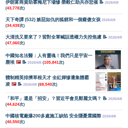
伊朗富商資助霍梅尼下場慘 榮毅仁助共亦悲催 📝
2026/4/9
(
43,778
次)
天下奇譚 (532) 嫉惡如仇的狐貍和一個癡傻女孩
2026/4/9
(
34,439
次)
大清洗又要來了？習對全軍喊話透權力失控焦慮 📝
2026/4/9
(
47,060
次)
中國知名法醫：人有靈魂！我們只是宇宙一
塵埃
🖼️
📝
(
105,841
次)
2026/4/8
體制精英排擠草根天才 全紅嬋慘遭集體霸
凌
🖼️
📝
(
68,540
次)
2026/4/8
「和平」還是「招安」？習近平會見鄭麗文嗎？ 📝
2026/4/8
(
44,624
次)
中國核電廠爆200多處施工缺陷 安全隱憂震國際
2026/4/8
(
40,550
次)