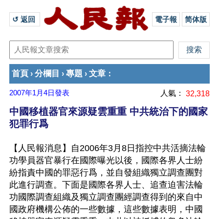
↺ 返回 
電子報
简体版
首頁
分欄目
專題
文章
›
›
›
：
2007年1月4日
發表
人氣：
32,318
中國移植器官來源疑雲重重 中共統治下的國家
犯罪行爲
【人民報消息】自2006年3月8日指控中共活摘法輪
功學員器官暴行在國際曝光以後，國際各界人士紛
紛指責中國的罪惡行爲，並自發組織獨立調查團對
此進行調查。下面是國際各界人士、追查迫害法輪
功國際調查組織及獨立調查團經調查得到的來自中
國政府機構公佈的一些數據，這些數據表明，中國