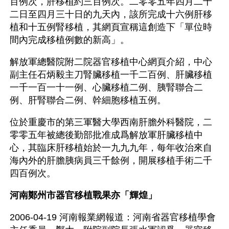
百例次，肝移植約三百例次。二零零五年四月二十
二日至四月三十日的九天內，該所完成十六例肝移
植和十五例腎移植，其網頁宣稱這創造下「單位時
間內完成移植例數的新高」。
解放軍總醫院附二院器官移植中心網頁介紹，中心
副主任石炳毅主刀腎臟移植一千二百例、肝臟移植
一千一百一十一例、心臟移植二例、胰腎聯合二
例、肝腎聯合二例、幹細胞移植五例。
位於重慶市的第三軍醫大學西南肝膽外科醫院，二
零零五年被總後勤部批准成爲解放軍肝臟移植中
心，其臨床肝移植始於一九九九年，每年收治來自
海內外的肝膽胰病員三千餘例，開展移植手術二千
四百例次。
河南鄭州市器官移植戰果亦「輝煌」
2006-04-19 河南報業網報道：河南省器官移植學會