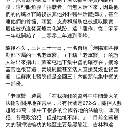
中，他曾親手摘取了約兩千名法輪功學員的眼角
膜，這些眼角膜「捐獻者」們無人活下來，因爲他
們的內臟器官隨後被其他外科醫生活體摘取，甚至
連他們的骨髓、頭髮、皮膚和脂肪也被攫取販賣，
最後被扔進焚屍爐焚化滅跡。這「運作」從二零零
一年就開始了，二零零二年達到高峰。
隨後不久，三月三十一日，一名自稱「瀋陽軍區後
勤部下屬的一名老軍醫」（下稱「老軍醫」）的證
人站出來指出：蘇家屯地下集中營的確存在，摘除
器官也很普遍，焚燒屍體甚至活人直接焚燒也很普
遍，但蘇家屯醫院僅是全國三十六個類似集中營的
一部份。
「老軍醫」透露：「在我接觸的資料中中國最大的
法輪功關押地在吉林，只有代號是672-S，關押人數
超過12萬，集中了很多的全國各地的法輪功、重刑
犯、各種政治犯，但是地址不詳。」「目前全國最
大的關押法輪功的地區主要是黑龍江、吉林和遼