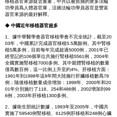
移植器官來源疑雲重重，中共以被抓捕的衆多法輪
功學員爲人體器官庫，活摘法輪功學員器官是豐富
器官來源的最好解釋。
◆ 
中國近年移植器官超多
1、據中華醫學會器官移植學會不完全統計，截至20
03年，中國累計完成器官移植5.5萬餘例。其中腎移
植5萬多例，目前每年完成超過5000例，2001年已
經登記的106個單位共施行腎移植5561例，2004年
全國實施腎移植7000多例。其中親體腎移植的數量
僅爲數百例，這一比例上升至約4%。肝移植方面：
1991年到1998年這8年間大陸施行肝臟移植數爲78
例；隨後移植數量成倍增加：1999年、2000年和20
01年分別施行了118、254和486例，2002增加到99
6例，2003年肝移植1300多例。
2、據衛生部統計數據，1993年至2005年，中國共
實施了59540例腎移植、6125例肝移植和248例心臟