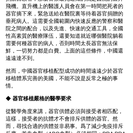
飛機。直升機上的醫護人員會在第一時間把死者的
器官摘下來，緊急送給在醫院裏等待着器官捐贈的
垂死病人。這需要全國範圍內快速反應的警察和醫
院之間的配合，以及先進、快速的交通工具，全國
性高素質的醫療隊伍，還要知道就近哪個醫院躺着
需要何種器官的病人，否則時間太長器官無法保
鮮，一切努力都是白費。上面的這些條件，中國還
遠遠達不到。
然而，中國器官移植配型成功的時間遠遠少於器官
移植體系完善的美國，不能不說是反常之極的事
情。
◆ 
器官移植嚴格的醫學要求
從醫學角度來講，器官供體必須與接受者相匹配，
這樣，接受者的抗體才不會排斥供體的器官。然
而，尋找合適的供體並非易事。爲了減少免疫排斥