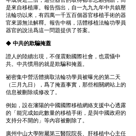
年成長近三倍；這些器官的取得都非志願捐贈，而
是來自移植庫。報告指出，自一九九九年中共鎮壓
法輪功以來，有四萬一千五百個器官移植手術的器
官來源無法解釋。報告中稱，活體移植法輪功學員
器官的說法爲這一問題提供了答案。
◆ 
中共的欺騙掩蓋
證人的陸續出現，不僅震動國際社會，也震懾中
共。中共慣用的就是欺騙和掩蓋。
祕密集中營活體摘取法輪功學員被曝光的第二天
（三月九日），爲了掩蓋事實，那些相關網站上的
信息被刪除或修改了。
例如，設在瀋陽的中國國際移植網絡支援中心透露
的「能完成如此數量的移植手術，是與中國政府的
支持分不開的」等內容被刪除了。
廣州中山大學附屬第三醫院院長、肝移植中心主任