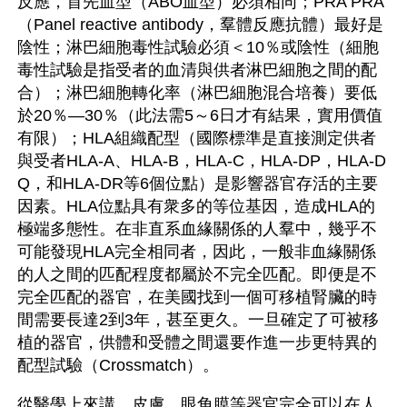
反應，首先血型（ABO血型）必須相同；PRA PRA
（Panel reactive antibody，羣體反應抗體）最好是
陰性；淋巴細胞毒性試驗必須＜10％或陰性（細胞
毒性試驗是指受者的血清與供者淋巴細胞之間的配
合）；淋巴細胞轉化率（淋巴細胞混合培養）要低
於20％—30％（此法需5～6日才有結果，實用價值
有限）；HLA組織配型（國際標準是直接測定供者
與受者HLA-A、HLA-B，HLA-C，HLA-DP，HLA-D
Q，和HLA-DR等6個位點）是影響器官存活的主要
因素。HLA位點具有衆多的等位基因，造成HLA的
極端多態性。在非直系血緣關係的人羣中，幾乎不
可能發現HLA完全相同者，因此，一般非血緣關係
的人之間的匹配程度都屬於不完全匹配。即便是不
完全匹配的器官，在美國找到一個可移植腎臟的時
間需要長達2到3年，甚至更久。一旦確定了可被移
植的器官，供體和受體之間還要作進一步更特異的
配型試驗（Crossmatch）。
從醫學上來講，皮膚、眼角膜等器官完全可以在人