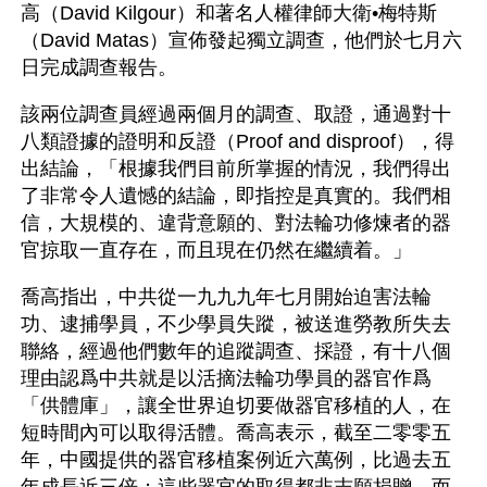
高（David Kilgour）和著名人權律師大衛•梅特斯
（David Matas）宣佈發起獨立調查，他們於七月六
日完成調查報告。
該兩位調查員經過兩個月的調查、取證，通過對十
八類證據的證明和反證（Proof and disproof），得
出結論，「根據我們目前所掌握的情況，我們得出
了非常令人遺憾的結論，即指控是真實的。我們相
信，大規模的、違背意願的、對法輪功修煉者的器
官掠取一直存在，而且現在仍然在繼續着。」
喬高指出，中共從一九九九年七月開始迫害法輪
功、逮捕學員，不少學員失蹤，被送進勞教所失去
聯絡，經過他們數年的追蹤調查、採證，有十八個
理由認爲中共就是以活摘法輪功學員的器官作爲
「供體庫」，讓全世界迫切要做器官移植的人，在
短時間內可以取得活體。喬高表示，截至二零零五
年，中國提供的器官移植案例近六萬例，比過去五