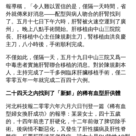
報導稱，「令人難以置信的是，僅隔一天時間，省
外就傳來好消息——配型與病人吻合的肝腎找到
了。五月十七日下午六時，肝腎被火速空運到了廣
州」。晚上八點手術開始。肝移植由中山三院院
長、肝移植中心主任陳規劃主刀，腎移植由洪良慶
主刀，八小時後，手術順利完成。
不僅如此，僅隔一天，五月十九日中山三院又爲一
中毒患者實施肝腎聯合移植的消息。對於陳規劃本
人，主持完成了一千多例臨床肝臟移植手術，僅二
零零五年一年就完成二百四十六例。
二十四天之內找到了「新鮮」的稀有血型肝供體
河北科技報二零零六年六月六日刊登一篇《稀有血
型婦女換肝成功》的報導：某裴女士，四十五歲
的，十四年前患了肝硬化，十二年前做了脾切除手
術。後病情不斷惡化，又發生了肝性腦病及肝性脊