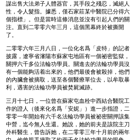
謀出售大法弟子人體器官，其手段之殘忍，滅絕人
性，令人髮指。據悉，僅石家莊某中醫院已分得六
個指標」。但是當時這條消息並沒有引起人們的關
注。直到二零零六年三月，這個黑幕終於被撕開
了。
二零零六年三月八日，一位化名爲「皮特」的記者
披露，遼寧省瀋陽市蘇家屯地區有一個祕密監獄，
關押六千多位法輪功學員。關進去的法輪功學員沒
有一個能夠活着出來的，他們最後會被殺掉，他們
的內臟會被摘取，送至各個醫療單位去，以牟取暴
利，遇害的法輪功學員被焚屍滅跡。
三月十七日，一位曾在蘇家屯血栓中西結合醫院工
作的證人（後來化名爲「安妮」）進一步指證，二
零零一年開始有六千名法輪功學員被祕密關押該集
中營，迄今無人生還。她說，她的前夫是該院主刀
外科醫生，曾告訴她，在二零零三年十月前的兩年