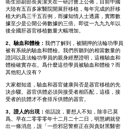
衛生部副部長黃潔夫在一研討會上公佈，目前中國
大陸有五百多家醫院開展肝移植，每年完成的肝移
植大約爲三千五百例，而據知情人士透露，實際數
據至少是公開公佈數據的三倍。即從一九九九年以
後全國肝器官移植數量大幅增加。
2、驗血和體檢：
我們了解到，被關押的法輪功學員
被有系統的驗血和體檢。我們所聽到的相當數量的
證詞以及法輪功學員的親身經歷證明，這種驗血和
體檢確實存在。爲什麼這些學員被驗血和體檢？而
其他犯人沒有？
大家都知道，驗血和器官健康與否是器官移植的先
決步驟。器官供體必須與接受者相匹配，這樣，接
受者的抗體才不會排斥供體的器官。
3、證人的出現：
俗話說，要想人不知，除非己莫
爲。早在二零零零年十二月二十二日，明慧網就登
出一條消息，說「一些邪惡警察正在與貪財黑醫密