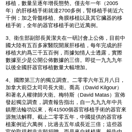
移植，數量呈逐年增長態勢。僅去年一年（2005
年）的肝移植手術就達2700多例，腎移植手術近六
千例；加之骨髓移植、角膜移植以及其它臟器的移
植手術，全年的器官移植手術已近萬例。
3、衛生部副部長黃潔夫在一研討會上公佈，目前中
國大陸有五百多家醫院開展肝移植，每年完成的肝
移植大約爲三千五百例，而據知情人士透露，實際
數據至少是公開公佈數據的三倍。即從一九九九年
以後全國肝器官移植數量大幅增加。
4、國際第三方的獨立調查。二零零六年五月八日，
加拿大前亞太司司長大衛。喬高（David Kilgour）
和著名人權律師大衛。梅特斯（David Matas）宣佈
發起獨立調查，調查報告指出，自一九九九年中共
鎮壓法輪功以來，有41500個器官移植手術的器官來
源無法解釋。截止二零零五年，中國提供的器官移
植案例近六萬例，比過去五年成長近三倍；這些器
官的取得都非志願捐贈，而是來自移植庫。報告中