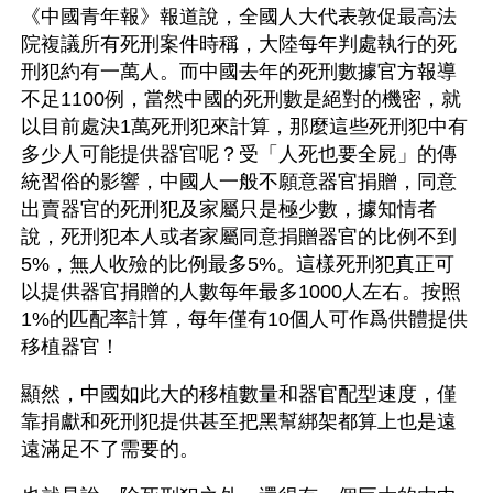
《中國青年報》報道說，全國人大代表敦促最高法
院複議所有死刑案件時稱，大陸每年判處執行的死
刑犯約有一萬人。而中國去年的死刑數據官方報導
不足1100例，當然中國的死刑數是絕對的機密，就
以目前處決1萬死刑犯來計算，那麼這些死刑犯中有
多少人可能提供器官呢？受「人死也要全屍」的傳
統習俗的影響，中國人一般不願意器官捐贈，同意
出賣器官的死刑犯及家屬只是極少數，據知情者
說，死刑犯本人或者家屬同意捐贈器官的比例不到
5%，無人收殮的比例最多5%。這樣死刑犯真正可
以提供器官捐贈的人數每年最多1000人左右。按照
1%的匹配率計算，每年僅有10個人可作爲供體提供
移植器官！
顯然，中國如此大的移植數量和器官配型速度，僅
靠捐獻和死刑犯提供甚至把黑幫綁架都算上也是遠
遠滿足不了需要的。