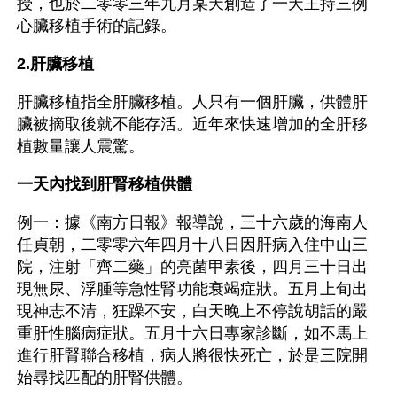
授，也於二零零三年九月某天創造了一天主持三例
心臟移植手術的記錄。
2.肝臟移植
肝臟移植指全肝臟移植。人只有一個肝臟，供體肝
臟被摘取後就不能存活。近年來快速增加的全肝移
植數量讓人震驚。
一天內找到肝腎移植供體
例一：據《南方日報》報導說，三十六歲的海南人
任貞朝，二零零六年四月十八日因肝病入住中山三
院，注射「齊二藥」的亮菌甲素後，四月三十日出
現無尿、浮腫等急性腎功能衰竭症狀。五月上旬出
現神志不清，狂躁不安，白天晚上不停說胡話的嚴
重肝性腦病症狀。五月十六日專家診斷，如不馬上
進行肝腎聯合移植，病人將很快死亡，於是三院開
始尋找匹配的肝腎供體。