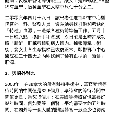
髓病，反覆肝昏迷等併發症。該女士是RH陰性AB型
稀有血型，這種血型在人羣中只佔千分之二。
二零零六年四月十八日，該患者住進邯鄲市中心醫
院普外一科。醫務人員一邊爲她尋找肝源和稀缺的
「特種」血源，一邊做各種術前準備工作。五月十
一日晚八點，換肝手術實施，次日凌晨五時許成功
將「新鮮」肝臟移植到病人體內。據報導稱，術
後，裴女士各生命指標已恢復正常。即邯鄲市中心
醫院在二十四天之內即找到了稀有血型的「新鮮」
肝源。
3、與國外對比
2003年，在加拿大的所有移植手術中，器官受體等
待時間的中間值是32.5個月；卑詩省的等待時間中
間值更長，爲52.5個月；在美國等待器官也需要好
幾年時間。例如要等一個腎，平均需要大約五年時
間。在國外等一個人體的關鍵器官一般至少也得兩