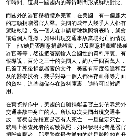
年時間。這與中國國內的等待時間形成鮮明對比。
而國外的器官移植體系完善，在美國，有一個龐大
的志願捐贈器官人羣。美國的成年人幾乎人人都有
駕駛執照，當一個人在申請駕駛執照填表時，就會
讓這個人選擇，如果出現交通事故當場死亡的情況
下，他/她是否願意捐獻器官，以及願意捐獻哪幾種
器官等等，然後把答案輸入全國性的資料庫裏。有
報導說，百分之三十的美國人，約八千四百萬人，
已簽了死後捐獻器官的文件。美國有高度發達和普
及的醫學技術，幾乎對每一個人都保存血樣等方面
的資料，這些都儲存在資料庫裏，隨時可以被調
用。
在實際操作中，美國的自願捐獻器官主要依靠意外
交通事故中身亡的人。所以每次美國出現交通事
故，警察首先檢查是否有人死亡，一旦確定死亡，
就馬上檢查死者的駕駛執照，如果發現死者是器官
捐贈自願者，那麼警察最先通知的就是醫院的直升