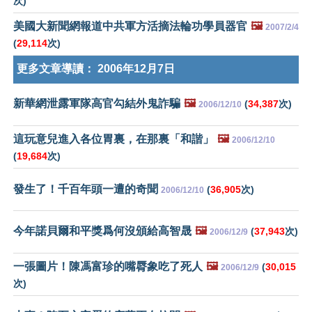
次)
美國大新聞網報道中共軍方活摘法輪功學員器官
🖼️
2007/2/4
(
29,114
次)
更多文章導讀：
2006年12月7日
新華網泄露軍隊高官勾結外鬼詐騙
🖼️
(
34,387
次)
2006/12/10
這玩意兒進入各位胃裏，在那裏「和諧」
🖼️
2006/12/10
(
19,684
次)
發生了！千百年頭一遭的奇聞
(
36,905
次)
2006/12/10
今年諾貝爾和平獎爲何沒頒給高智晟
🖼️
(
37,943
次)
2006/12/9
一張圖片！陳馮富珍的嘴脣象吃了死人
🖼️
(
30,015
2006/12/9
次)