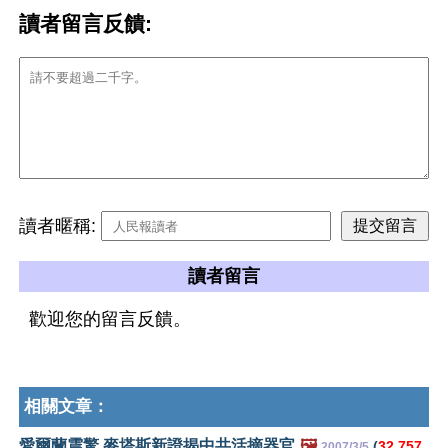
讀者留言反饋:
讀者暱稱:
讀者留言
歡迎您的留言反饋。
相關文章：
愛爾蘭震驚 麥塔斯新證揭中共活摘器官
🖼️
(
32,757
2007/3/5