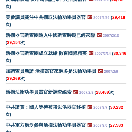
次)
美參議員關注中共摘取法輪功學員器官
🖼️
(
29,418
2007/2/26
次)
活摘器官調查團進入中國調查時期已經來臨
🖼️
2007/2/18
(
29,154
次)
活摘器官調查團成立就緒 數百國際精英
🖼️
(
30,346
2007/2/14
次)
加調查員新證 活摘器官來源多是法輪功學員
🖼️
2007/2/9
(
29,269
次)
活摘法輪功學員器官新調查線索
🖼️
(
28,489
次)
2007/2/8
中共證實：國人等待被殺以供器官移植
🖼️
(
30,232
2007/2/7
次)
中共軍方廣泛參與活摘法輪功學員器官
🖼️
(
27,583
2007/2/6