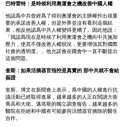
巴特雷特：是時候利用奧運會之機改善中國人權
他認爲中共曾經爲了得到奧運會的主辦權作出很重
要的承諾改善人權，但是外界並沒有看到這個結
果，相反他認爲中共人權變得更糟了。因此他說：
「我認爲現在是時候了利用奧運會之機向中共施加
壓力，使其不僅改善人權狀況，更要增強其對國際
社會的透明度。」他允諾會在國會中一直不斷提出
這個問題。
奎斯：如果活摘器官指控是真實的 那中共就不會給
簽證
奎斯。博文在新聞會上表示，爲中國的人權進行抗
議活動已經取得進展，越來越多的人正在閱讀大衛
喬高和大衛。邁塔斯的獨立調查報告，越來越多的
醫院在拒絕和中國有可能參與活體器官摘除的醫生
合作。