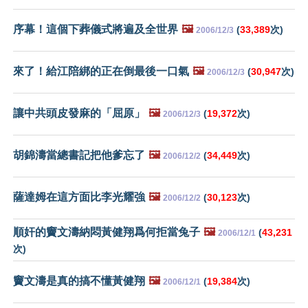
序幕！這個下葬儀式將遍及全世界
🖼️
(
33,389
次)
2006/12/3
來了！給江陪綁的正在倒最後一口氣
🖼️
(
30,947
次)
2006/12/3
讓中共頭皮發麻的「屈原」
🖼️
(
19,372
次)
2006/12/3
胡錦濤當總書記把他爹忘了
🖼️
(
34,449
次)
2006/12/2
薩達姆在這方面比李光耀強
🖼️
(
30,123
次)
2006/12/2
順奸的竇文濤納悶黃健翔爲何拒當兔子
🖼️
(
43,231
2006/12/1
次)
竇文濤是真的搞不懂黃健翔
🖼️
(
19,384
次)
2006/12/1