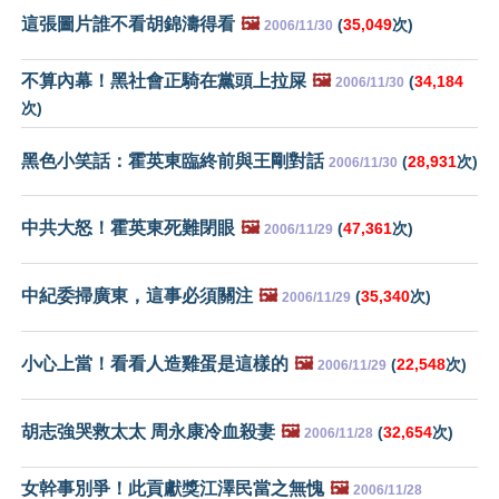
這張圖片誰不看胡錦濤得看
🖼️
(
35,049
次)
2006/11/30
不算內幕！黑社會正騎在黨頭上拉屎
🖼️
(
34,184
2006/11/30
次)
黑色小笑話：霍英東臨終前與王剛對話
(
28,931
次)
2006/11/30
中共大怒！霍英東死難閉眼
🖼️
(
47,361
次)
2006/11/29
中紀委掃廣東，這事必須關注
🖼️
(
35,340
次)
2006/11/29
小心上當！看看人造雞蛋是這樣的
🖼️
(
22,548
次)
2006/11/29
胡志強哭救太太 周永康冷血殺妻
🖼️
(
32,654
次)
2006/11/28
女幹事別爭！此貢獻獎江澤民當之無愧
🖼️
2006/11/28