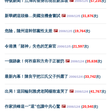
特號新聞！江澤民替身出現在新加坡
🖼️
(
57,235
次)
2006/12/5
新華網這頭條…美國沒機會嘗試
🖼️
(
31,876
次)
2006/12/5
危險，隨州這幹部黨性太差
🖼️
(
19,764
次)
2006/12/5
令港澳「賭神」失色的芝麻官
(
21,597
次)
2006/12/5
一個跡象！何祚庥和方舟子正被扔
🖼️
(
35,638
次)
2006/12/4
最新內幕！陳良宇把江氏父子抖露了
(
33,742
次)
2006/12/4
出局！這回輪到雅虎老闆楊致遠哭了
🖼️
(
41,767
次)
2006/12/4
作家洪峰這一"退"也讓中共心驚
🖼️
(
20,540
次)
2006/12/4