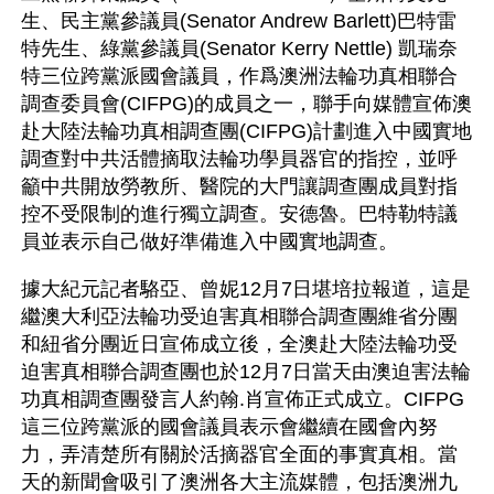
生、民主黨參議員(Senator Andrew Barlett)巴特雷
特先生、綠黨參議員(Senator Kerry Nettle) 凱瑞奈
特三位跨黨派國會議員，作爲澳洲法輪功真相聯合
調查委員會(CIFPG)的成員之一，聯手向媒體宣佈澳
赴大陸法輪功真相調查團(CIFPG)計劃進入中國實地
調查對中共活體摘取法輪功學員器官的指控，並呼
籲中共開放勞教所、醫院的大門讓調查團成員對指
控不受限制的進行獨立調查。安德魯。巴特勒特議
員並表示自己做好準備進入中國實地調查。
據大紀元記者駱亞、曾妮12月7日堪培拉報道，這是
繼澳大利亞法輪功受迫害真相聯合調查團維省分團
和紐省分團近日宣佈成立後，全澳赴大陸法輪功受
迫害真相聯合調查團也於12月7日當天由澳迫害法輪
功真相調查團發言人約翰.肖宣佈正式成立。CIFPG
這三位跨黨派的國會議員表示會繼續在國會內努
力，弄清楚所有關於活摘器官全面的事實真相。當
天的新聞會吸引了澳洲各大主流媒體，包括澳洲九