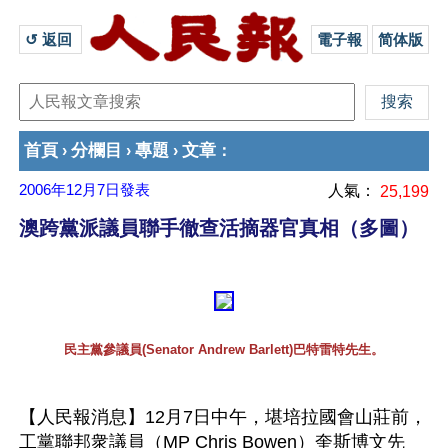
↺ 返回 
電子報
简体版
首頁
分欄目
專題
文章
›
›
›
：
2006年12月7日
發表
人氣：
25,199
澳跨黨派議員聯手徹查活摘器官真相（多圖）
民主黨參議員(Senator Andrew Barlett)巴特雷特先生。
【人民報消息】12月7日中午，堪培拉國會山莊前，
工黨聯邦衆議員（MP Chris Bowen）奎斯博文先