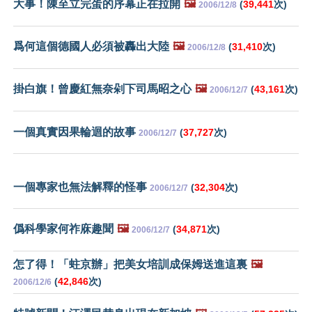
大事！陳至立完蛋的序幕正在拉開
🖼️
(
39,441
次)
2006/12/8
爲何這個德國人必須被轟出大陸
🖼️
(
31,410
次)
2006/12/8
掛白旗！曾慶紅無奈剁下司馬昭之心
🖼️
(
43,161
次)
2006/12/7
一個真實因果輪迴的故事
(
37,727
次)
2006/12/7
一個專家也無法解釋的怪事
(
32,304
次)
2006/12/7
僞科學家何祚庥趣聞
🖼️
(
34,871
次)
2006/12/7
怎了得！「蛀京辦」把美女培訓成保姆送進這裏
🖼️
(
42,846
次)
2006/12/6