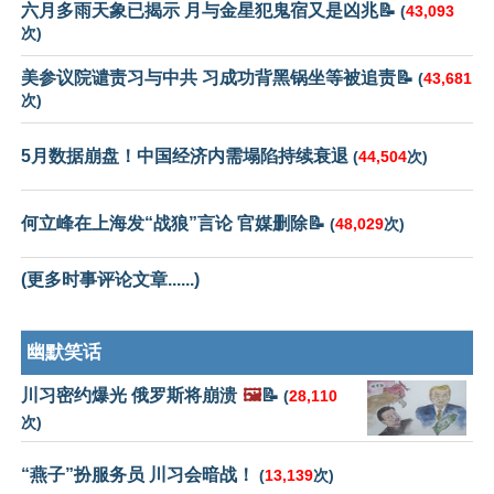
六月多雨天象已揭示 月与金星犯鬼宿又是凶兆📝
(
43,093
次)
美参议院谴责习与中共 习成功背黑锅坐等被追责📝
(
43,681
次)
5月数据崩盘！中国经济内需塌陷持续衰退
(
44,504
次)
何立峰在上海发“战狼”言论 官媒删除📝
(
48,029
次)
(更多时事评论文章......)
幽默笑话
川习密约爆光 俄罗斯将崩溃
🖼️
📝
(
28,110
次)
“燕子”扮服务员 川习会暗战！
(
13,139
次)