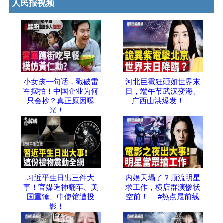
人民报视频
小女孩一句话，戳破雷
河北巨雹狂砸如世界末
军摆拍！中国企业为何
日，端午节武汉变海、
只会抄？真正原因曝
广西山洪爆发！ ｜
光！｜
习近平生日出三件大
内娱天塌了？顶流明星
事！官媒造神翻车、美
求工作，横店群演惨状
国重锤、中使馆遭投
空前！ ｜#热点最前线
影！｜