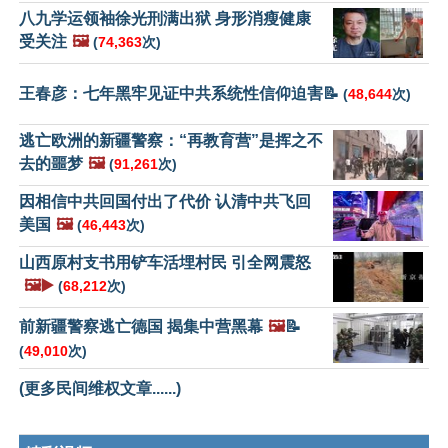
八九学运领袖徐光刑满出狱 身形消瘦健康
受关注
🖼️
(
74,363
次)
王春彦：七年黑牢见证中共系统性信仰迫害📝
(
48,644
次)
逃亡欧洲的新疆警察：“再教育营”是挥之不
去的噩梦
🖼️
(
91,261
次)
因相信中共回国付出了代价 认清中共飞回
美国
🖼️
(
46,443
次)
山西原村支书用铲车活埋村民 引全网震怒
🖼️▶️
(
68,212
次)
前新疆警察逃亡德国 揭集中营黑幕
🖼️
📝
(
49,010
次)
(更多民间维权文章......)