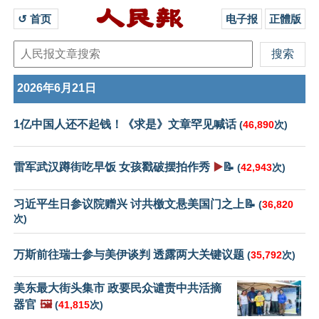
↺ 首页 
电子报
正體版
2026年6月21日
1亿中国人还不起钱！《求是》文章罕见喊话
(
46,890
次)
雷军武汉蹲街吃早饭 女孩戳破摆拍作秀
▶️
📝
(
42,943
次)
习近平生日参议院赠兴 讨共檄文悬美国门之上📝
(
36,820
次)
万斯前往瑞士参与美伊谈判 透露两大关键议题
(
35,792
次)
美东最大街头集市 政要民众谴责中共活摘
器官
🖼️
(
41,815
次)