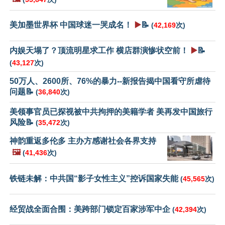
美加墨世界杯 中国球迷一哭成名！
▶️
📝
(
42,169
次)
内娱天塌了？顶流明星求工作 横店群演惨状空前！
▶️
📝
(
43,127
次)
50万人、2600所、76%的暴力--新报告揭中国看守所虐待
问题📝
(
36,840
次)
美领事官员已探视被中共拘押的美籍学者 美再发中国旅行
风险📝
(
35,472
次)
神韵重返多伦多 主办方感谢社会各界支持
🖼️
(
41,436
次)
铁链未解：中共国“影子女性主义”控诉国家失能
(
45,565
次)
经贸战全面合围：美跨部门锁定百家涉军中企
(
42,394
次)