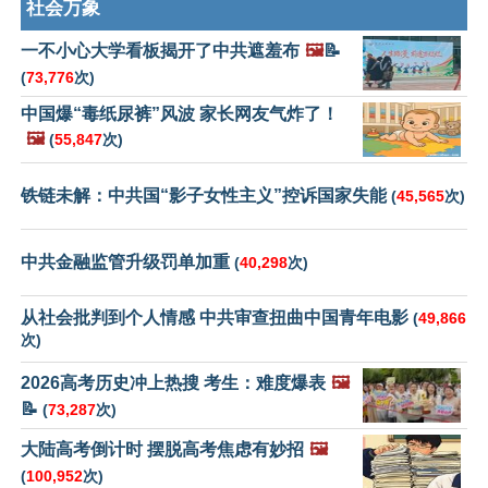
社会万象
一不小心大学看板揭开了中共遮羞布
🖼️
📝
(
73,776
次)
中国爆“毒纸尿裤”风波 家长网友气炸了！
🖼️
(
55,847
次)
铁链未解：中共国“影子女性主义”控诉国家失能
(
45,565
次)
中共金融监管升级罚单加重
(
40,298
次)
从社会批判到个人情感 中共审查扭曲中国青年电影
(
49,866
次)
2026高考历史冲上热搜 考生：难度爆表
🖼️
📝
(
73,287
次)
大陆高考倒计时 摆脱高考焦虑有妙招
🖼️
(
100,952
次)