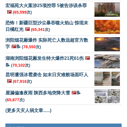
宏福苑大火案涉25项控罪 5被告涉误杀罪
🖼️
(
65,599
次)
恐怖！新疆巨型沙尘暴吞噬火焰山 惊现末
日橘红光
🖼️
(
65,341
次)
浏阳烟花厰爆炸 实际死亡人数远超官方数
字
🖼️
📝
(
78,550
次)
湖南浏阳烟花厰发生特大爆炸21死61伤
🖼️
📝
(
70,102
次)
昆明遭强冰雹袭击 如末日灾难般场面吓人
🖼️
(
67,916
次)
屋漏偏逢夜雨 陕西多地突降大雪
🖼️
📝
(
65,877
次)
(更多天灾人祸文章......)