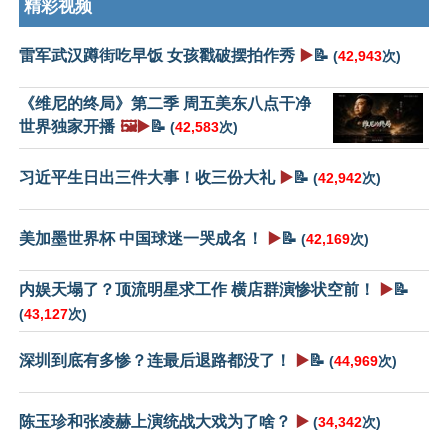
精彩视频
雷军武汉蹲街吃早饭 女孩戳破摆拍作秀
▶️
📝
(
42,943
次)
《维尼的终局》第二季 周五美东八点干净
世界独家开播
🖼️▶️
📝
(
42,583
次)
习近平生日出三件大事！收三份大礼
▶️
📝
(
42,942
次)
美加墨世界杯 中国球迷一哭成名！
▶️
📝
(
42,169
次)
内娱天塌了？顶流明星求工作 横店群演惨状空前！
▶️
📝
(
43,127
次)
深圳到底有多惨？连最后退路都没了！
▶️
📝
(
44,969
次)
陈玉珍和张凌赫上演统战大戏为了啥？
▶️
(
34,342
次)