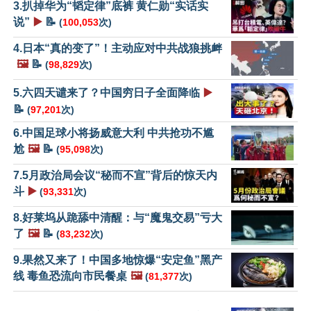
3.扒掉华为“韬定律”底裤 黄仁勋“实话实
说”
▶️
📝
(
100,053
次)
4.日本“真的变了”！主动应对中共战狼挑衅
🖼️
📝
(
98,829
次)
5.六四天谴来了？中国穷日子全面降临
▶️
📝
(
97,201
次)
6.中国足球小将扬威意大利 中共抢功不尴
尬
🖼️
📝
(
95,098
次)
7.5月政治局会议“秘而不宣”背后的惊天内
斗
▶️
(
93,331
次)
8.好莱坞从跪舔中清醒：与“魔鬼交易”亏大
了
🖼️
📝
(
83,232
次)
9.果然又来了！中国多地惊爆“安定鱼”黑产
线 毒鱼恐流向市民餐桌
🖼️
(
81,377
次)