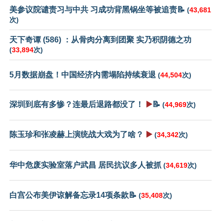
美参议院谴责习与中共 习成功背黑锅坐等被追责📝
(
43,681
次)
天下奇谭 (586) ：从骨肉分离到团聚 实乃积阴德之功
(
33,894
次)
5月数据崩盘！中国经济内需塌陷持续衰退
(
44,504
次)
深圳到底有多惨？连最后退路都没了！
▶️
📝
(
44,969
次)
陈玉珍和张凌赫上演统战大戏为了啥？
▶️
(
34,342
次)
华中危废实验室落户武昌 居民抗议多人被抓
(
34,619
次)
白宫公布美伊谅解备忘录14项条款📝
(
35,408
次)