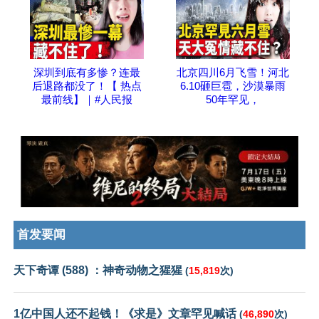
深圳到底有多惨？连最
北京四川6月飞雪！河北
后退路都没了！【 热点
6.10砸巨雹，沙漠暴雨
最前线】｜#人民报
50年罕见，
首发要闻
天下奇谭 (588) ：神奇动物之猩猩
(
15,819
次)
1亿中国人还不起钱！《求是》文章罕见喊话
(
46,890
次)