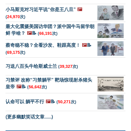
小马斯克对习近平说“你是王八旦”
🖼️
(
24,970
次)
最大化震摄美国访华团？派中国牛马留学朝
鲜 学啥？
🖼️
📝
(
66,191
次)
蔡奇稳不稳？全看沙发、鞋跟高度！
🖼️
📝
(
69,175
次)
习送八百头牛给斯威士兰
(
39,327
次)
习禁评 改称“习禁躺平” 靶场惊现射杀猪头
皇帝
🖼️
📝
(
56,642
次)
认命可以 躺平不行
🖼️
📝
(
50,271
次)
(更多幽默笑话文章......)