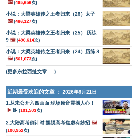
🖼️
(
485,656
次)
小说：大梁英雄传之王者归来（26）太子
🖼️
(
486,127
次)
小说：大梁英雄传之王者归来（25） 历练
9
🖼️
(
490,614
次)
小说：大梁英雄传之王者归来（24）历练 8
🖼️
(
561,073
次)
(更多东拉西扯文章......)
近期最受欢迎的文章 ：
2026年6月21日
1.从未公开六四画面 现场原音震撼人心！
▶️
📝
(
101,503
次)
2.大陆高考倒计时 摆脱高考焦虑有妙招
🖼️
(
100,952
次)