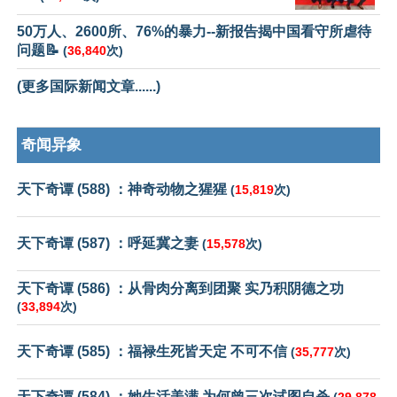
50万人、2600所、76%的暴力--新报告揭中国看守所虐待
问题📝
(
36,840
次)
(更多国际新闻文章......)
奇闻异象
天下奇谭 (588) ：神奇动物之猩猩
(
15,819
次)
天下奇谭 (587) ：呼延冀之妻
(
15,578
次)
天下奇谭 (586) ：从骨肉分离到团聚 实乃积阴德之功
(
33,894
次)
天下奇谭 (585) ：福禄生死皆天定 不可不信
(
35,777
次)
天下奇谭 (584) ：她生活美满 为何曾三次试图自杀