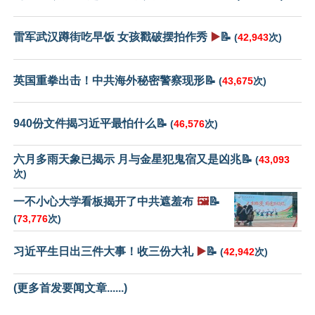
雷军武汉蹲街吃早饭 女孩戳破摆拍作秀
▶️
📝
(
42,943
次)
英国重拳出击！中共海外秘密警察现形📝
(
43,675
次)
940份文件揭习近平最怕什么📝
(
46,576
次)
六月多雨天象已揭示 月与金星犯鬼宿又是凶兆📝
(
43,093
次)
一不小心大学看板揭开了中共遮羞布
🖼️
📝
(
73,776
次)
习近平生日出三件大事！收三份大礼
▶️
📝
(
42,942
次)
(更多首发要闻文章......)