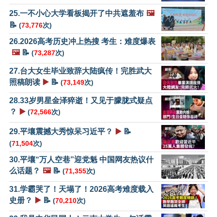
25.一不小心大学看板揭开了中共遮羞布
🖼️
📝
(
73,776
次)
26.2026高考历史冲上热搜 考生：难度爆表
🖼️
📝
(
73,287
次)
27.台大女生毕业致辞大陆疯传！完胜武大
照稿朗读
▶️
📝
(
73,149
次)
28.33岁男星金泽猝逝！又见于朦胧式疑点
？
▶️
(
72,566
次)
29.平壤震撼大秀惊呆习近平？
▶️
📝
(
71,504
次)
30.平壤“万人空巷”迎党魁 中国网友热议什
么话题？
🖼️
📝
(
71,355
次)
31.学霸哭了！天塌了！2026高考难度载入
史册？
▶️
📝
(
70,210
次)