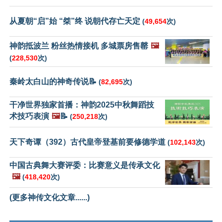
从夏朝“启”始 “桀”终 说朝代存亡天定
(
49,654
次)
神韵抵波兰 粉丝热情接机 多城票房售罄
🖼️
(
228,530
次)
秦岭太白山的神奇传说📝
(
82,695
次)
干净世界独家首播：神韵2025中秋舞蹈技
术技巧表演
🖼️
📝
(
250,218
次)
天下奇谭（392）古代皇帝登基前要修德学道
(
102,143
次)
中国古典舞大赛评委：比赛意义是传承文化
🖼️
(
418,420
次)
(更多神传文化文章......)