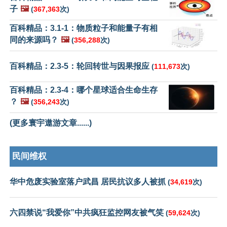
子
🖼️
(
367,363
次)
百科精品：3.1-1：物质粒子和能量子有相
同的来源吗？
🖼️
(
356,288
次)
百科精品：2.3-5：轮回转世与因果报应
(
111,673
次)
百科精品：2.3-4：哪个星球适合生命生存
？
🖼️
(
356,243
次)
(更多寰宇遨游文章......)
民间维权
华中危废实验室落户武昌 居民抗议多人被抓
(
34,619
次)
六四禁说“我爱你”中共疯狂监控网友被气笑
(
59,624
次)