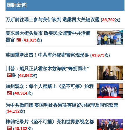
国际新闻
万斯前往瑞士参与美伊谈判 透露两大关键议题
(
35,792
次)
美东最大街头集市 政要民众谴责中共活摘
器官
🖼️
(
41,815
次)
英国重拳出击！中共海外秘密警察现形📝
(
43,675
次)
川普：船只正从霍尔木兹海峡“蜂拥而出”
🖼️
📝
(
42,062
次)
加州观众：每个人都踏上《坚不可摧》旅程
🖼️
(
40,914
次)
为中共做间谍 英国判处香港驻英经贸办经理及同犯监禁
(
34,132
次)
神韵纪录片《坚不可摧》亮相世界影视之都
🖼️
(
40,132
次)