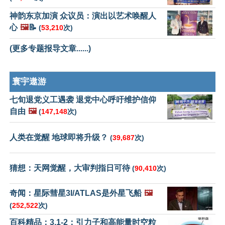
神韵东京加演 众议员：演出以艺术唤醒人
心
🖼️
📝
(
53,210
次)
(更多专题报导文章......)
寰宇遨游
七旬退党义工遇袭 退党中心呼吁维护信仰
自由
🖼️
(
147,148
次)
人类在觉醒 地球即将升级？
(
39,687
次)
猜想：天网觉醒，大审判指日可待
(
90,410
次)
奇闻：星际彗星3I/ATLAS是外星飞船
🖼️
(
252,522
次)
百科精品：3.1-2：引力子和高能量时空粒