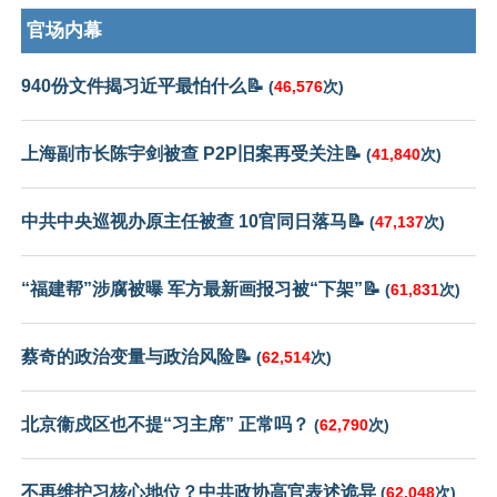
官场内幕
940份文件揭习近平最怕什么📝
(
46,576
次)
上海副市长陈宇剑被查 P2P旧案再受关注📝
(
41,840
次)
中共中央巡视办原主任被查 10官同日落马📝
(
47,137
次)
“福建帮”涉腐被曝 军方最新画报习被“下架”📝
(
61,831
次)
蔡奇的政治变量与政治风险📝
(
62,514
次)
北京衞戍区也不提“习主席” 正常吗？
(
62,790
次)
不再维护习核心地位？中共政协高官表述诡异
(
62,048
次)