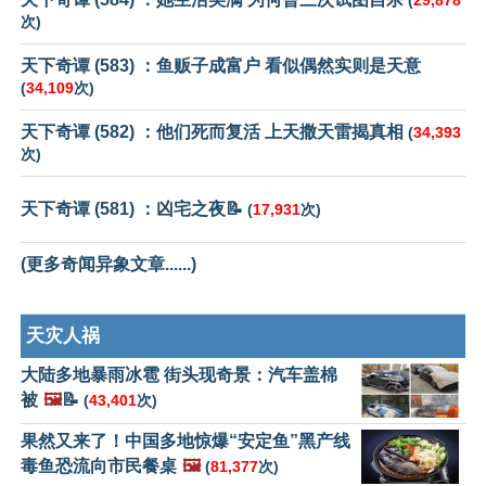
(
29,878
次)
天下奇谭 (583) ：鱼贩子成富户 看似偶然实则是天意
(
34,109
次)
天下奇谭 (582) ：他们死而复活 上天撒天雷揭真相
(
34,393
次)
天下奇谭 (581) ：凶宅之夜📝
(
17,931
次)
(更多奇闻异象文章......)
天灾人祸
大陆多地暴雨冰雹 街头现奇景：汽车盖棉
被
🖼️
📝
(
43,401
次)
果然又来了！中国多地惊爆“安定鱼”黑产线
毒鱼恐流向市民餐桌
🖼️
(
81,377
次)