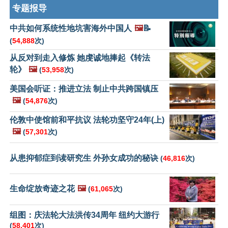
专题报导
中共如何系统性地坑害海外中国人
🖼️
📝
(
54,888
次)
从反对到走入修炼 她虔诚地捧起《转法
轮》
🖼️
(
53,958
次)
美国会听证：推进立法 制止中共跨国镇压
🖼️
(
54,876
次)
伦敦中使馆前和平抗议 法轮功坚守24年(上)
🖼️
(
57,301
次)
从患抑郁症到读研究生 外孙女成功的秘诀
(
46,816
次)
生命绽放奇迹之花
🖼️
(
61,065
次)
组图：庆法轮大法洪传34周年 纽约大游行
(
58,401
次)