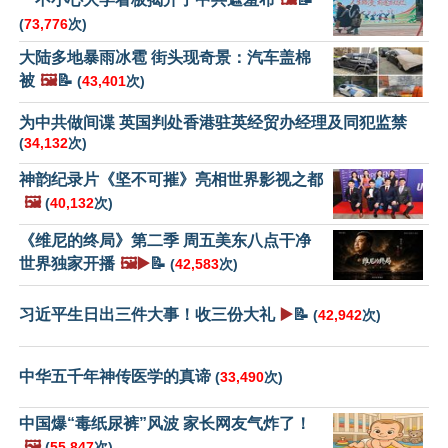
(
73,776
次)
大陆多地暴雨冰雹 街头现奇景：汽车盖棉
被
🖼️
📝
(
43,401
次)
为中共做间谍 英国判处香港驻英经贸办经理及同犯监禁
(
34,132
次)
神韵纪录片《坚不可摧》亮相世界影视之都
🖼️
(
40,132
次)
《维尼的终局》第二季 周五美东八点干净
世界独家开播
🖼️▶️
📝
(
42,583
次)
习近平生日出三件大事！收三份大礼
▶️
📝
(
42,942
次)
中华五千年神传医学的真谛
(
33,490
次)
中国爆“毒纸尿裤”风波 家长网友气炸了！
🖼️
(
55,847
次)