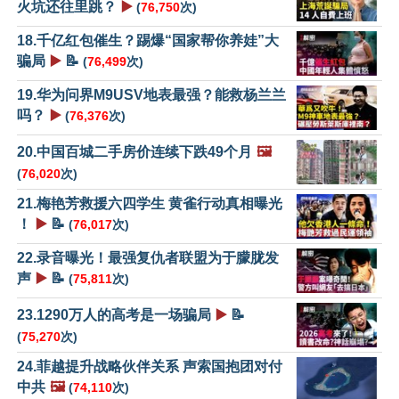
火坑还往里跳？
▶️
(
76,750
次)
18.千亿红包催生？踢爆“国家帮你养娃”大
骗局
▶️
📝
(
76,499
次)
19.华为问界M9USV地表最强？能救杨兰兰
吗？
▶️
(
76,376
次)
20.中国百城二手房价连续下跌49个月
🖼️
(
76,020
次)
21.梅艳芳救援六四学生 黄雀行动真相曝光
！
▶️
📝
(
76,017
次)
22.录音曝光！最强复仇者联盟为于朦胧发
声
▶️
📝
(
75,811
次)
23.1290万人的高考是一场骗局
▶️
📝
(
75,270
次)
24.菲越提升战略伙伴关系 声索国抱团对付
中共
🖼️
(
74,110
次)