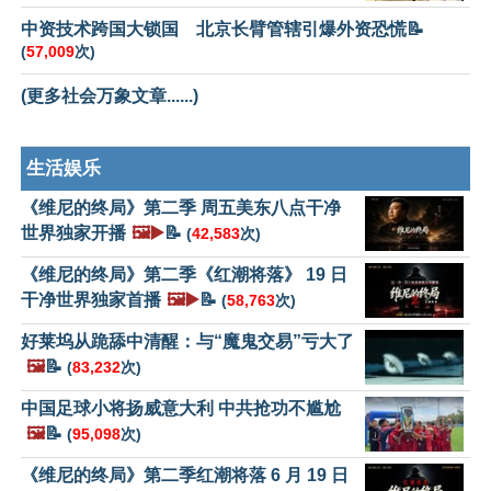
中资技术跨国大锁国 北京长臂管辖引爆外资恐慌📝
(
57,009
次)
(更多社会万象文章......)
生活娱乐
《维尼的终局》第二季 周五美东八点干净
世界独家开播
🖼️▶️
📝
(
42,583
次)
《维尼的终局》第二季《红潮将落》 19 日
干净世界独家首播
🖼️▶️
📝
(
58,763
次)
好莱坞从跪舔中清醒：与“魔鬼交易”亏大了
🖼️
📝
(
83,232
次)
中国足球小将扬威意大利 中共抢功不尴尬
🖼️
📝
(
95,098
次)
《维尼的终局》第二季红潮将落 6 月 19 日