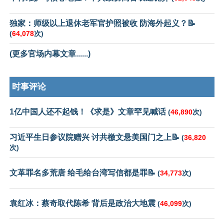
独家：师级以上退休老军官护照被收 防海外起义？📝
(
64,078
次)
(更多官场内幕文章......)
时事评论
1亿中国人还不起钱！《求是》文章罕见喊话
(
46,890
次)
习近平生日参议院赠兴 讨共檄文悬美国门之上📝
(
36,820
次)
文革罪名多荒唐 给毛给台湾写信都是罪📝
(
34,773
次)
袁红冰：蔡奇取代陈希 背后是政治大地震
(
46,099
次)