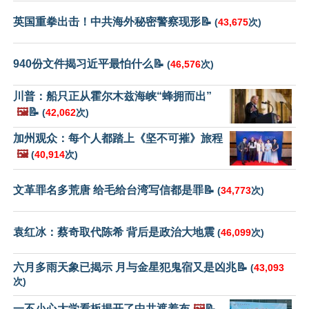
英国重拳出击！中共海外秘密警察现形📝
(
43,675
次)
940份文件揭习近平最怕什么📝
(
46,576
次)
川普：船只正从霍尔木兹海峡“蜂拥而出”
🖼️
📝
(
42,062
次)
加州观众：每个人都踏上《坚不可摧》旅程
🖼️
(
40,914
次)
文革罪名多荒唐 给毛给台湾写信都是罪📝
(
34,773
次)
袁红冰：蔡奇取代陈希 背后是政治大地震
(
46,099
次)
六月多雨天象已揭示 月与金星犯鬼宿又是凶兆📝
(
43,093
次)
一不小心大学看板揭开了中共遮羞布
🖼️
📝