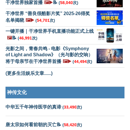
干净世界独家首播
🖼️▶️
📝
(
58,040
次)
干净世界 “善良很酷影片奖” 2025-26得奖
名单揭晓
🖼️▶️
(
54,701
次)
一键开播｜干净世界手机直播功能正式上线
🖼️
📝
(
46,991
次)
光影之间，青春共鸣 - 电影《Symphony
of Light and Shadow》（光与影的交响）
将于母亲节在干净世界首播
🖼️▶️
(
44,494
次)
(更多生活娱乐文章......)
神传文化
中华五千年神传医学的真谛
(
33,490
次)
唐太宗如何看前朝的灭亡📝
(
58,420
次)