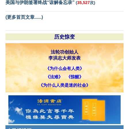
美国与伊朗签署终战“谅解备忘录”
(
35,527
次)
(更多首页文章......)
历史惊变
法轮功创始人
李洪志大师发表
《为什么会有人类》
《法难》
《惊醒》
《为什么人类是迷的社会》