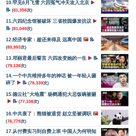
10.罕见6月飞雪 六四冤气冲天攻入北京
▶️
📝
(
81,358
次)
11.六四纪念馆被破坏 三省校园爆发抗议
▶️
📝
(
81,049
次)
12.经济专家：趁还来得及 远离中国
🖼️
📝
(
80,993
次)
13.邓丽君最后誓言 六四改变她的一生
▶️
📝
(
79,138
次)
14.一个中共维持多年的神话 被一年轻人砸
碎了
▶️
📝
(
78,339
次)
15.德云社“大地震” 杨鹤通犯大忌饭碗被砸
▶️
📝
(
77,108
次)
16.中共衰了：熊猫被退货 赵立坚被调职
🖼️
(
76,779
次)
17.从付费实习到自费上班 中国人为何明知