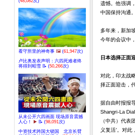
(
48,082
次)
遗憾。他强调
中国保持沟通。
多年来，新加
今年的会议中，
看守所里的神奇事
🖼️
(
61,947
次)
日本选择正面
卢比奥发表声明：六四死难者终
将得到昭雪 📝 (
50,266
次)
对此，印太战
择正面迎击，
据自由时报报导
Shangri-
从未公开六四画面 现场原音震撼
（中共）代表
人心！
▶️
📝 (
98,091
次)
义复活’。对此
中资技术跨国大锁国 北京长臂