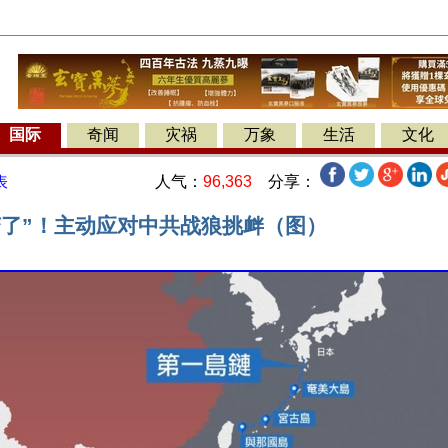
国际
奇闻
灾祸
万象
生活
文化
人气：
96,363
分享：
表
变了”！主动应对中共战狼挑衅（图）