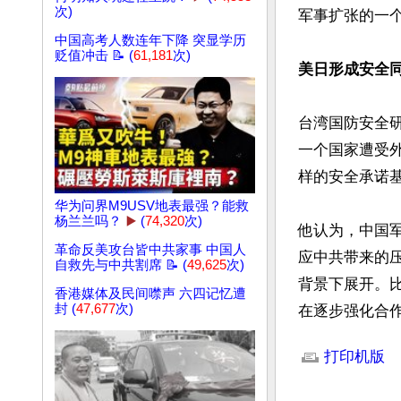
次)
军事扩张的一个
中国高考人数连年下降 突显学历
贬值冲击 📝 (
61,181
次)
美日形成安全
台湾国防安全
一个国家遭受
样的安全承诺基
华为问界M9USV地表最强？能救
杨兰兰吗？
▶️
(
74,320
次)
他认为，中国
革命反美攻台皆中共家事 中国人
应中共带来的
自救先与中共割席 📝 (
49,625
次)
背景下展开。
香港媒体及民间噤声 六四记忆遭
封 (
47,677
次)
在逐步强化合
文章网址: http://w
打印机版