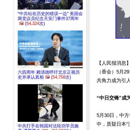
“中共站在历史的错误一边” 美国会
两党议员纪念天安门事件37周年
🖼️
(
54,324
次)
【人民报消息
（香会）5月2
六四周年 赖清德呼吁北京正视历
史并承认真相
🖼️
(
54,758
次)
共角力成为引人
“中日交锋”成
5月30日，中
中，质疑日本“
中共打手在韩国对法轮功学员施