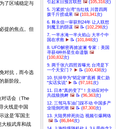
引起末日预言联想
🖼️
(
105,316
次)
为了区域稳定与
5. 习紧抓“台湾”当红线 川普四两
拨千斤捞成果
🖼️
(
103,341
次)
6. 释永信一审获刑24年 让人联想
到魔王的阴谋
🖼️
📝 (
102,298
次)
必提的焦点。但
7. 一半水淹一半火焰山 大半个中
国在求救
▶️
📝 (
101,848
次)
8. UFO解密再掀波澜 专家：美国
寻获4种外星生命遗骸
🖼️
(
100,832
次)
9. 两千张六四照首曝光 台湾是下
一个天安门？
▶️
📝 (
100,438
次)
免对抗，而今选
10. 扒掉华为“韬定律”底裤 黄仁勋
的新阶段。

“实话实说”
▶️
📝 (
97,181
次)
11. 日本“真的变了”！主动应对中
共战狼挑衅
🖼️
📝 (
96,363
次)
话会（The 
12. 三驾马车油门踩不动 中国多产
注。导火线是中国
业现倒闭潮
🖼️
📝 (
87,300
次)
示这是‘军国主
13. 大陆男猝死街边 视频引爆网络
🖼️
📝 (
86,844
次)
庞大核武库和战
14. 上海惊爆随机砍人 3人受伤含2