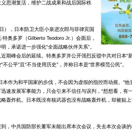
主义思潮复活，维护二战成果和战后国际秩
1日），日本防卫大臣小泉进次郎与菲律宾国
奥多罗（Gilberto Teodoro Jr.）会面后，
明，承诺进一步强化“全面战略伙伴关系”。
人近期峰会后的延续。特奥多罗并公开强烈反驳中共对日本“新
“不公平”且“不当使用历史”，并称日本是“世界模范公民”。

“日本作为和平国家的步伐，不会因为虚假的指控而动摇。”他
下迅速发展军事能力，只会引来不信任与误判，“想想看，有
略轰炸机。日本既没有核武器也没有战略轰炸机，却被贴上‘
提到，中共国防部长董军未能出席本次会议，失去本次会谈的