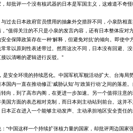
，却批评一个没有核武器的日本是军国主义，这难道不奇怪吗？
，与过去日本政府官员惯用的抽象外交措辞不同，小泉防相直
盾，“值得关注的不只是小泉的发言内容，还有日本整体应对
安全保障政策存在一种‘解释，但避免对抗’的倾向。即使中
也常常以原则性表述带过。然而这次不同，日本没有回避、没
接以清晰的逻辑进行反驳。”

后，是安全环境的持续恶化。中国军机军舰活动扩大、台海局
本国内一直在推动修正‘威胁认知’与‘政策行动’之间的落差
策转向，到了高市内阁，在更进一步加速。另一个值得注意的
年美国方面的表态相对克制，而日本则主动站到前台。这并不
日本正在进入一个能够主动发声、主动承担地区安全责任的新
说：“中国这样一个持续扩张核力量的国家，却批评周边国家