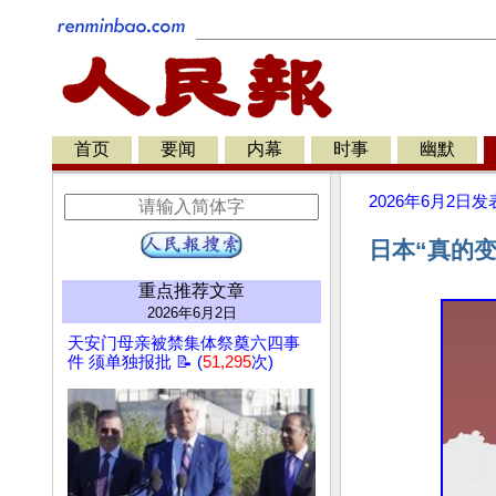
首页
要闻
内幕
时事
幽默
2026年6月2日
发
日本“真的
重点推荐文章
2026年6月2日
天安门母亲被禁集体祭奠六四事
件 须单独报批 📝 (
51,295
次)