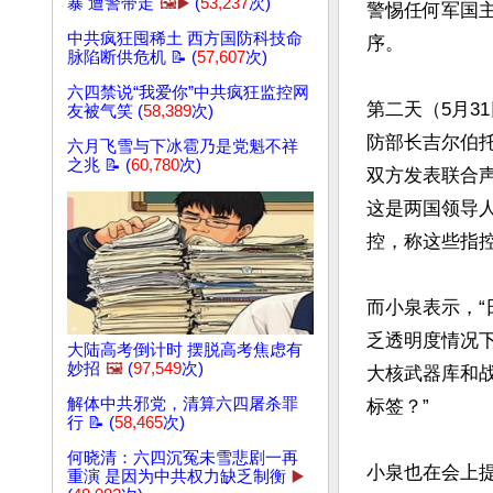
暴 遭警带走
🖼️▶️
(
53,237
次)
警惕任何军国
中共疯狂囤稀土 西方国防科技命
序。

脉陷断供危机 📝 (
57,607
次)
六四禁说“我爱你”中共疯狂监控网
第二天（5月3
友被气笑 (
58,389
次)
防部长吉尔伯托‧特
六月飞雪与下冰雹乃是党魁不祥
之兆 📝 (
60,780
次)
双方发表联合声
这是两国领导
控，称这些指控
而小泉表示，
乏透明度情况
大陆高考倒计时 摆脱高考焦虑有
妙招
🖼️
(
97,549
次)
大核武器库和战
解体中共邪党，清算六四屠杀罪
标签？”

行 📝 (
58,465
次)
何晓清：六四沉冤未雪悲剧一再
小泉也在会上
重演 是因为中共权力缺乏制衡
▶️