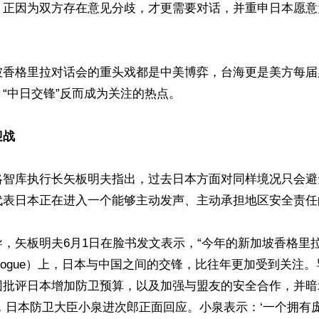
，正因为双方存在意见分歧，才更需要对话，并重申日本愿意


坡香格里拉对话会的重头戏都是中美博弈，台海更是美方每届
“中日交锋”反而成为关注的热点。

迎战
略智库执行长矢板明夫指出，过去日本方面对同样境况只会避
代表日本正在进入一个能够主动发声、主动承担地区安全责任
，矢板明夫6月1日在脸书发文表示，“今年的新加坡香格里拉对
La Dialogue）上，日本与中国之间的交锋，比往年更加受到关
团批评日本增加防卫预算，以及加强与盟友的安全合作，并暗
，日本防卫大臣小泉进次郎正面回应。小泉表示：‘一个拥有