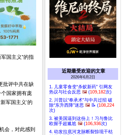
军国主义”的指
近期最受欢迎的文章
2026年6月2日
更批评中共在缺
1. 儿童零食变“杀蚁新药” 引网友
热议与社会反思
🖼️
(
109,182
次)
一个国家拥有庞
2. 川普以“奉承术”与中共过招 破
新军国主义’的
除“东升西降”迷思
🖼️
📝 (
108,224
次)
3. 被美国逼到这份上！习与鲁比
欧握手超尴尬
🖼️
(
106,936
次)
机会，对此感到
4. 幼发拉底河龙脉断裂惊现干枯