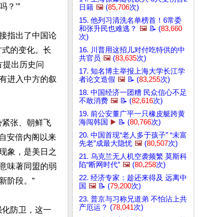
’”

日籍
🖼️
(
85,706
次)
15. 他列习清洗名单榜首！6常委
和张升民也难逃？
🖼️
📝 (
83,660
接指出了中国论
次)
方式的变化。长
16. 川普用这招儿对付吃特供的中
共官员
🖼️
(
83,635
次)
方提出历史问
17. 知名博主举报上海大学长江学
有进入中方的叙
者论文造假
🖼️
📝 (
83,255
次)
18. 中国经济一团糟 民众信心不足
不敢消费
🖼️
📝 (
82,616
次)
19. 前公安董广平一只橡皮艇跨黄
势紧张、朝鲜飞
海闯韩国
▶️
📝 (
80,766
次)
20. 中国首现“老人多于孩子” “未富
。自安倍内阁以来
先老”成最大隐忧
🖼️
(
80,507
次)
现象，是美日之
21. 乌克兰无人机空袭频繁 莫斯科
陷“断网时代”
🖼️
(
80,258
次)
意味著同盟的弱
22. 经济专家：趁还来得及 远离中
阶段。”

国
🖼️
📝 (
79,200
次)
23. 普京与习称兄道弟 不怕沾上共
产厄运？ (
78,041
次)
强化防卫，这一