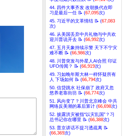
44. 四件大事齐发 改朝换代在即
习是最后一任 📝 (
67,095
次)
45. 习近平的文革情结 📝 (
67,083
次)
46. 从美国丢弃中共礼物与中共欢
迎川普说开去 📝 (
66,992
次)
47. 五月天象持续示警 天下不宁灾
难不断 📝 (
66,986
次)
48. 川普突发与外星人AI合照 印证
UFO传闻？ 📝 (
66,919
次)
49. 习如晚年斯大林一样怀疑所有
人 下场如何 📝 (
66,794
次)
50. 信贷跳水 社保崩了 政府又忽
悠养老靠街坊 📝 (
66,774
次)
51. 风向变了？川普北京峰会 中共
网络反美潮的幕后算计 (
66,698
次)
52. 披露洪灾被指“以灾乱国”？习
总书记你在哪里 📝 (
66,388
次)
53. 普京讲话不提习透疏离 📝
(
66,369
次)