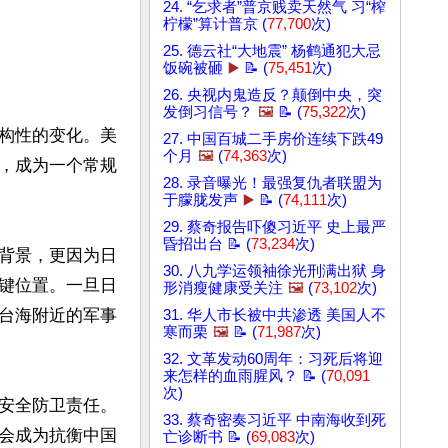
24. “乞求者”普京贱卖天然气 习“榨
柠檬”算计普京 (
77,700
次)
25. 德云社“大地震” 杨鹤通犯大忌
饭碗被砸
▶️
📝 (
75,451
次)
26. 央视内鬼造反？颠倒中央，突
发倒习信号？
🖼️
📝 (
75,322
次)
构性的变化。美
27. 中国百城二手房价连续下跌49
个月
🖼️
(
74,363
次)
，成为一个常规
28. 录音曝光！最强复仇者联盟为
于朦胧发声
▶️
📝 (
74,111
次)
29. 蔡奇报告吓傻习近平 史上最严
昏招出台 📝 (
73,234
次)
背景，更因为日
30. 八九学运领袖徐光刑满出狱 身
键位置。一旦日
形消瘦健康受关注
🖼️
(
73,102
次)
台海附近的军事
31. 华人市长被中共渗透 美国人不
寒而栗
🖼️
📝 (
71,987
次)
32. 文革发动60周年：习死后将迎
来怎样的血雨腥风？ 📝 (
70,091
次)
安全防卫责任。
33. 蔡奇密奏习近平 中南海收到死
会成为抗衡中国
亡诊断书 📝 (
69,083
次)