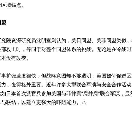
区域锚点。

同盟
研究院资深研究员沈明室则认为，美日同盟、美菲同盟类似，
外部攻击时，等同于对整个同盟体系的挑战。无论是在冷战时
本没有改变。

军事扩张速度很快，但战略意图却不够透明，美国如何促进区
压力，变得格外重要。近年许多大型联合军演与安全合作活动
比如日本首次派官兵参加美国与菲律宾“肩并肩”联合军演，显
作与联结，以建立更强大的吓阻能力。△
ww.renminbao.com/rmb/articles/2026/6/2/95382.html