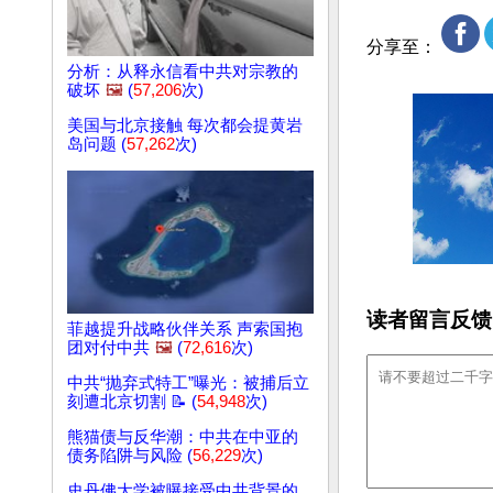
分享至：
分析：从释永信看中共对宗教的
破坏
🖼️
(
57,206
次)
美国与北京接触 每次都会提黄岩
岛问题 (
57,262
次)
读者留言反馈
菲越提升战略伙伴关系 声索国抱
团对付中共
🖼️
(
72,616
次)
中共“抛弃式特工”曝光：被捕后立
刻遭北京切割 📝 (
54,948
次)
熊猫债与反华潮：中共在中亚的
债务陷阱与风险 (
56,229
次)
史丹佛大学被曝接受中共背景的