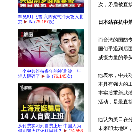
次，矛盾被直接
罕见6月飞雪 六四冤气冲天攻入北
日本站在抗中
京
▶️
📝 (
79,167
次)
而台湾的国防
国似乎退到后
威慑力量的拳头
一个中共维持多年的神话 被一年
他表示，中共
轻人砸碎了
▶️
📝 (
76,145
次)
本具有强大的
本实质重新武
活动，是最直接
他认为美日在
从付费实习到自费上班 中国人为
未来印太地区
何明知火坑还往里跳？
▶️
(
74,553