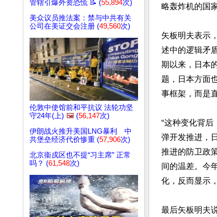
管辖引爆外资恐慌 📝 (
55,894
次)
略轰炸机的国家
美众议员推法案：禁与中共有关
公司在美证交会注册 (
49,560
次)
矢板明夫表示
述中的逻辑矛
期以来，日本的
题，日本方面
事框架，而是直
伦敦中使馆前和平抗议 法轮功坚
守24年(上)
🖼️
(
56,147
次)
“这种变化背
伊朗战火推升美国LNG暴利 中
弹开发推进，日
共堡垒经济代价惨重 (
57,906
次)
推进的防卫政
北京衞戍区也不提“习主席” 正常
吗？ (
61,548
次)
间的温差。今
化，反而显示，
最后矢板明夫