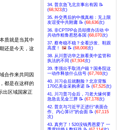
34. 普京急飞北京事出有因 📝
(
68,923
次)
35. 外交秀后的中俄真相：无上限
友谊变中共附庸 📝 (
68,636
次)
36. 非CPTPP会员却擅办活动 中
共动作粗鲁惹怒各国 (
68,070
次)
本质就是当其中
37. 蔡奇稳不稳？全看沙发、鞋跟
高度！
🖼️
📝 (
68,008
次)
期还是今天，这
38. 从川普访华之旅看美中监管和
执法的不同 (
67,934
次)
39. 李强出手取消户籍？国务院这
一动作释放什么信号 (
67,769
次)
域合作来共同因
40. 川习会后就翻脸？北京背叛
，都是在这样的
170亿美金采购承诺 📝 (
67,525
次)
示出区域国家正
41. 川习普习会后，习老大缘何要
急急去见金三胖 📝 (
67,178
次)
42. 普京与习近平正进行“表面合
作、内心算计”的会面 📝 (
67,115
次)
43. 真穷了！520没钱秀恩爱了 一
季度结婚人数狂跌 📝 (
67,114
次)