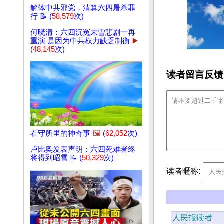
解体中共邪党，清算六四屠杀罪
行 📝 (
58,579
次)
何晓清：六四沉冤未雪悲剧一再
重演 是因为中共权力缺乏制衡
▶️
(
48,145
次)
读者留言反馈
看守所里的神奇事
🖼️
(
62,052
次)
卢比奥发表声明：六四死难者终
将得到昭雪 📝 (
50,329
次)
读者暱称:
人民报读者