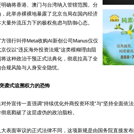
更明确将香港、澳门与台湾纳入管辖范围。分
为，此举赤裸裸地暴露了北京当局在国内经济
大量外流压力下的极权焦虑与防御心态。

强行叫停Meta收购AI新创公司Manus仅仅
京仅以“违反海外投资法规”这类模糊理由阻
则将这种政治干预正式法典化，彻底拉高了全
合规风险与人身安全隐忧。 

 突袭式追溯权力的恐怖 
对外宣传一直强调“持续优化外商投资环境”与“坚持全面依法
彻底戳破了这层虚伪的政治脂粉。

人大表面审议的正式法律不同，这项新规是由国务院直接发布