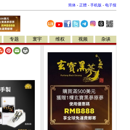
简体
-
正體
-
手机版
-
电子报
专题
寰宇
维权
视频
杂谈