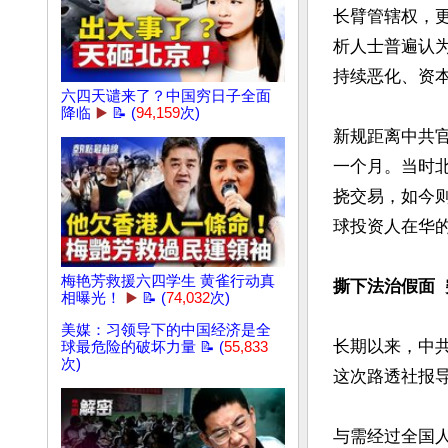
长臂管辖权，
析人士普遍认
持续恶化、资本
六四天谴来了？中国穷日子全面
降临
▶️
📝 (
94,159
次)
新规距离中共官方
一个月。当时北
挠交易，如今
球投资人在华的
梅艳芳救援六四学生 黄雀行动真
撕下法治假面 
相曝光！
▶️
📝 (
74,032
次)
美媒：习领导下的中国经济是全
长期以来，中共
球最危险的破坏力量 📝 (
55,833
次)
这次路透社报导
与需经过全国