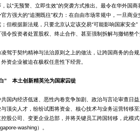
序，以“无预警、立即生效”的突袭方式推出。最令在华外国商
予官方强大的“追溯既往”权力：在自由市场常规中，一旦商业
实；但根据新法规，只要北京认定该交易“可能影响国家安全”
可强令投资者处置股权、终止合作、甚至强制拆解与撤销整个交
力凌驾于契约精神与法治原则之上的做法，让跨国商务的合规
外资企业被迫在极权任意性下经营。

白”　本土创新精英沦为国家囚徒
中共国内经济低迷、恶性内卷竞争加剧、政治与言论审查日益
业与顶尖人才，纷纷试图将资金、核心技术与业务运营转移至
立控股公司、变更企业总部，并将关键员工跨国转移，此模式
pore-washing）。
