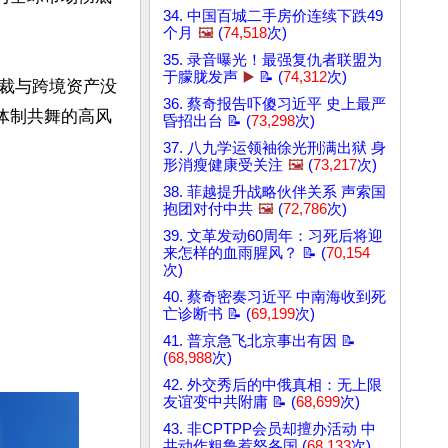
34. 中国百城二手房价连续下跌49
个月
🖼️
(
74,518
次)
35. 录音曝光！最强复仇者联盟为
于朦胧发声
▶️
📝 (
74,312
次)
裁与跨境资产没
36. 蔡奇报告吓傻习近平 史上最严
体制共舞的高风
昏招出台 📝 (
73,298
次)
37. 八九学运领袖徐光刑满出狱 身
形消瘦健康受关注
🖼️
(
73,217
次)
38. 菲越提升战略伙伴关系 声索国
抱团对付中共
🖼️
(
72,786
次)
39. 文革发动60周年：习死后将迎
来怎样的血雨腥风？ 📝 (
70,154
次)
40. 蔡奇密奏习近平 中南海收到死
亡诊断书 📝 (
69,199
次)
41. 普京急飞北京事出有因 📝
(
68,988
次)
42. 外交秀后的中俄真相：无上限
友谊变中共附庸 📝 (
68,699
次)
43. 非CPTPP会员却擅办活动 中
共动作粗鲁惹怒各国 (
68,133
次)