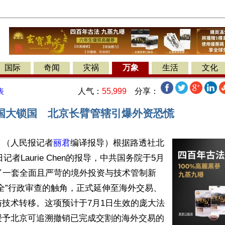
国际
奇闻
灾祸
万象
生活
文化
人气：
55,999
分享：
表
国大锁国 北京长臂管辖引爆外资恐慌
】（人民报记者
丽君
编译报导）根据路透社北
日记者Laurie Chen的报导，中共国务院于5月
了一套全面且严苛的境外投资与技术管制新
全”行政审查的触角，正式延伸至海外交易、
技术转移。这项预计于7月1日生效的庞大法
授予北京可追溯撤销已完成交割的海外交易的