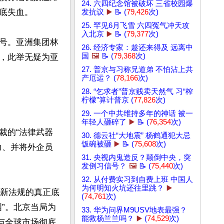
24. 六四纪念馆被破坏 三省校园爆
失血。

发抗议
▶️
📝 (
79,426
次)
25. 罕见6月飞雪 六四冤气冲天攻
入北京
▶️
📝 (
79,377
次)
号。亚洲集团林
26. 经济专家：趁还来得及 远离中
国
🖼️
📝 (
79,368
次)
，此举无疑为亚
27. 普京与习称兄道弟 不怕沾上共
产厄运？ (
78,166
次)
28. “乞求者”普京贱卖天然气 习“榨
柠檬”算计普京 (
77,826
次)
29. 一个中共维持多年的神话 被一
年轻人砸碎了
▶️
📝 (
76,354
次)
裁的“法律武器
30. 德云社“大地震” 杨鹤通犯大忌
饭碗被砸
▶️
📝 (
75,608
次)
力、并将外企员
31. 央视内鬼造反？颠倒中央，突
发倒习信号？
🖼️
📝 (
75,440
次)
32. 从付费实习到自费上班 中国人
为何明知火坑还往里跳？
▶️
最新法规的真正底
(
74,761
次)
”。北京当局为
33. 华为问界M9USV地表最强？
能救杨兰兰吗？
▶️
(
74,529
次)
与全球市场彻底