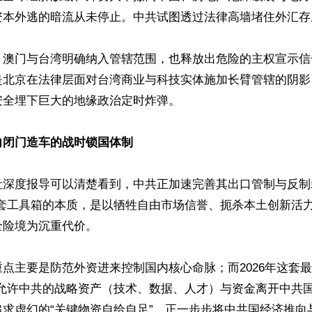
资本外逃的暗流从未停止。中共试图透过法律高墙堵住外汇存底
、澳门与台湾明确纳入管辖范围，也释放出危险的主权宣示信
是北京在法律层面对台湾商业与科技实体施加长臂管辖的阴影
全埋下巨大的地缘政治定时炸弹。

闭门造车的战时锁国体制 
社深度报导可以清楚看到，中共正加速完善其出口管制与反制
这套工具箱的本质，是以牺牲自由市场信誉、扼杀本土创新活
险境为沉重代价。

点主要是防范外资进来控制国内核心命脉；而2026年这套
不允许中共的战略资产（技术、数据、人才）与资金离开中共国
追求虚幻的“关键物资自给自足”，正一步步将中共国经济推向