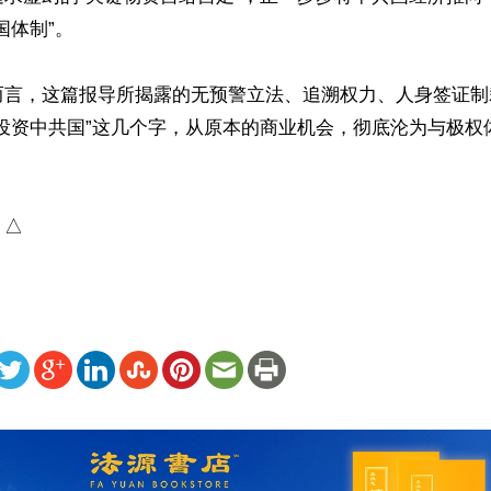
体制”。

而言，这篇报导所揭露的无预警立法、追溯权力、人身签证制
“投资中共国”这几个字，从原本的商业机会，彻底沦为与极权
）△
ww.renminbao.com/rmb/articles/2026/6/4/95412.html