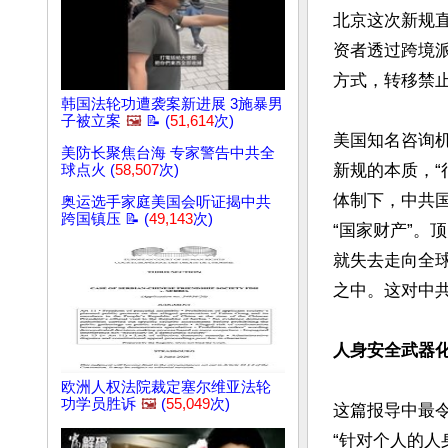
北京这次新规
资者透过跨境
方式，转移禁止
韩国法轮功遭袭案新进展 3施暴男
子被立案
🖼️
📝 (
51,614
次)
美国知名咨询机构
美防长聚焦台海 专家警告中共全
新规的本质，
球点火 (
58,507
次)
体制下，中共
奥运选手家庭美国会听证揭中共
跨国镇压 📝 (
49,143
次)
“国家财产”。
就失去走向全
之中。这对中共
人身安全武器
欧洲人权法院裁定塞尔维亚法轮
功学员胜诉
🖼️
(
55,049
次)
这篇报导中最
“针对个人的人