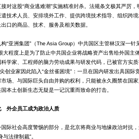
直接对这股“商业逃难潮”实施精准封杀。法规条文极其严厉，
派遣技术人员、安排境外工作、提供跨境技术指导、组织跨境
出口的商品、技术、服务及相关数据。 

“亚洲集团”（The Asia Group）中共国区主管林汉深一
“很大程度上是为了防止中共国企业将战略资产出售给外国主体
国科学家、工程师的脑力劳动成果与研发代码，已被官方实质
顶尖创业家因此陷入“金丝雀困境”：一旦在国内研发出具国际
球市场、与国际巨头自由并购的权利，只能被永久圈禁在国家
国本土创新生态无疑是一记沉重而致命的打击。

化　外企员工成为政治人质
令国际社会高度警惕的部分，是北京将商业与地缘政治对抗，
身与法律制裁”。
