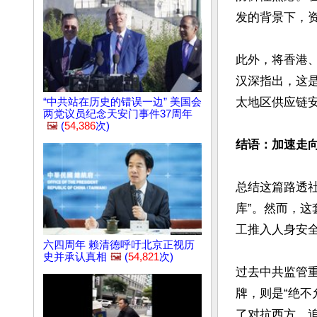
发的背景下，
此外，将香港
汉深指出，这
太地区供应链安
“中共站在历史的错误一边” 美国会
两党议员纪念天安门事件37周年
🖼️
(
54,386
次)
结语：加速走向
总结这篇路透
库”。然而，
工推入人身安全
六四周年 赖清德呼吁北京正视历
史并承认真相
🖼️
(
54,821
次)
过去中共监管重
牌，则是“绝
了对抗西方、