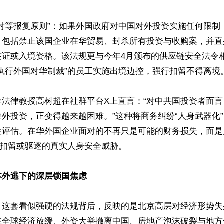
“对等报复原则”：如果外国政府对中国对外投资实施任何限制
，包括禁止该国企业在华贸易、封杀所有投资与收购案，并直
签证或入境资格。该法规更与今年4月颁布的供应链安全法令
执行外国对华制裁”的员工实施出境边控，强行扣留不得离境。
学法律教授高树超在社群平台X上直言：“对中共国投资者而
外投资，正变得越来越困难。”这种将商务纠纷“人身武器化
险评估。在华外国企业面对的不再只是可能的财务损失，而是
”扣留或驱逐的真实人身安全威胁。

本外逃下的深层锁国焦虑
，这套看似强硬的法规背后，反映的是北京高层对经济形势失
在全球经济放缓、外资大举撤离中国、房地产泡沫破裂与地方