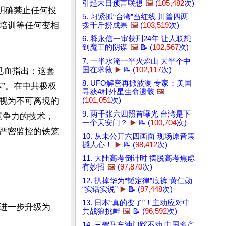
引起末日预言联想
🖼️
(
105,482
次)
明确禁止任何投
5. 习紧抓“台湾”当红线 川普四两
培训等任何变相
拨千斤捞成果
🖼️
(
103,519
次)
6. 释永信一审获刑24年 让人联想
到魔王的阴谋
🖼️
📝 (
102,567
次)
7. 一半水淹一半火焰山 大半个中
国在求救
▶️
📝 (
102,117
次)
针见血指出：这套
8. UFO解密再掀波澜 专家：美国
”。在中共极权
寻获4种外星生命遗骸
🖼️
视为不可离境的
(
101,051
次)
9. 两千张六四照首曝光 台湾是下
竞争力的技术，
一个天安门？
▶️
📝 (
100,704
次)
严密监控的铁笼
10. 从未公开六四画面 现场原音震
撼人心！
▶️
📝 (
98,412
次)
11. 大陆高考倒计时 摆脱高考焦虑
有妙招
🖼️
(
97,870
次)
12. 扒掉华为“韬定律”底裤 黄仁勋
“实话实说”
▶️
📝 (
97,448
次)
13. 日本“真的变了”！主动应对中
进一步升级为
共战狼挑衅
🖼️
📝 (
96,592
次)
14. 三驾马车油门踩不动 中国多产