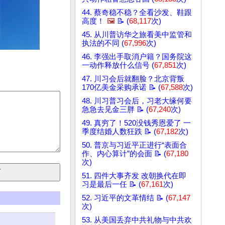
44. 蔡奇稳不稳？全看沙发、鞋跟
高度！
🖼️
📝 (
68,117
次)
45. 从川普访华之旅看美中监管和
执法的不同 (
67,996
次)
46. 李强出手取消户籍？国务院这
一动作释放什么信号 (
67,851
次)
47. 川习会后就翻脸？北京背叛
170亿美金采购承诺 📝 (
67,588
次)
48. 川习普习会后，习老大缘何要
急急去见金三胖 📝 (
67,240
次)
49. 真穷了！520没钱秀恩爱了 一
季度结婚人数狂跌 📝 (
67,182
次)
50. 普京与习近平正进行“表面合
作、内心算计”的会面 📝 (
67,180
次)
51. 四件大事齐发 改朝换代在即
习是最后一任 📝 (
67,161
次)
52. 习近平的文革情结 📝 (
67,147
次)
53. 从美国丢弃中共礼物与中共欢