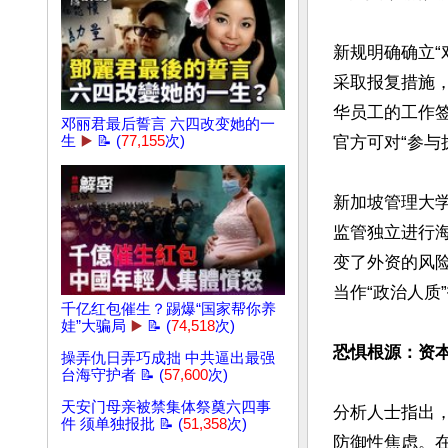
新规明确确立
采取报复措施
华员工的工作
邓丽君最后誓言 六四改变她的一
生
▶️
📝 (
77,155
次)
官方可对“参与
新加坡管理大
监管独立进行海
变了外资的风
当作“政治人质
千亿红包催生？踢爆“国家帮你养
娃”大骗局
▶️
📝 (
74,518
次)
恐惧根源：资
操弄仇日弄巧成拙 中共逼出最强
台海守护者 📝 (
57,600
次)
天安门母亲被禁集体祭奠六四事
分析人士指出
件 须单独报批 📝 (
51,358
次)
防御性焦虑。