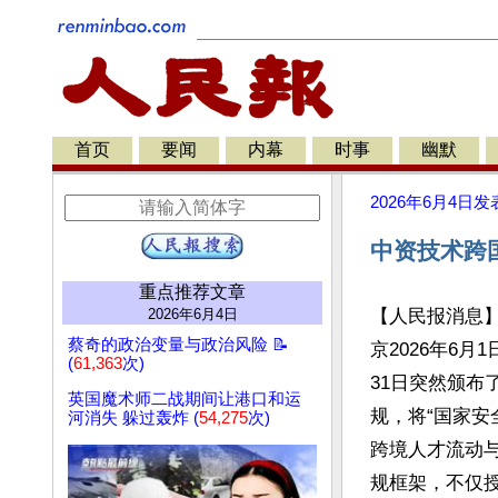
首页
要闻
内幕
时事
幽默
2026年6月4日
发
中资技术跨
重点推荐文章
2026年6月4日
【人民报消息
蔡奇的政治变量与政治风险 📝
京2026年6月1
(
61,363
次)
31日突然颁布
英国魔术师二战期间让港口和运
规，将“国家安
河消失 躲过轰炸 (
54,275
次)
跨境人才流动与
规框架，不仅