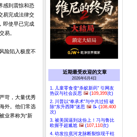
界感到震惊和恐
交易完成法律交
，即使早已完成
易。

风险陷入极度不
近期最受欢迎的文章
2026年6月4日
1. 儿童零食变“杀蚁新药” 引网友
热议与社会反思
🖼️
(
109,399
次)
严苛，大量优秀
2. 川普以“奉承术”与中共过招 破
海外。他们常选
除“东升西降”迷思
🖼️
📝 (
108,400
次)
被业界称为“新
3. 被美国逼到这份上！习与鲁比
欧握手超尴尬
🖼️
(
107,110
次)
4. 幼发拉底河龙脉断裂惊现干枯