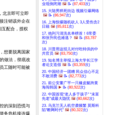
业现倒闭潮
🖼️
📝 (
87,403
次)
15. 大陆男猝死街边 视频引爆网络
，北京即可立即
🖼️
📝 (
86,947
次)
接注销该外企在
16. 上海惊爆随机砍人 3人受伤含2
日籍
🖼️
(
85,811
次)
相互配合，授权
17. 他列习清洗名单榜首！6常委


和张升民也难逃？
🖼️
📝 (
83,787
次)
18. 川普用这招儿对付吃特供的中
言，想要脱离国家
共官员
🖼️
(
83,750
次)
”的做法，彻底改
19. 知名博主举报上海大学长江学
者论文造假
🖼️
📝 (
83,359
次)
员工随时可能被
20. 中国经济一团糟 民众信心不足
不敢消费
🖼️
📝 (
82,773
次)
21. 前公安董广平一只橡皮艇跨黄
海闯韩国
▶️
📝 (
80,922
次)
22. 中国首现“老人多于孩子” “未富
先老”成最大隐忧
🖼️
(
80,662
次)
控的深刻恐慌与
23. 乌克兰无人机空袭频繁 莫斯科
陷“断网时代”
🖼️
(
80,322
次)
债务危机接连爆