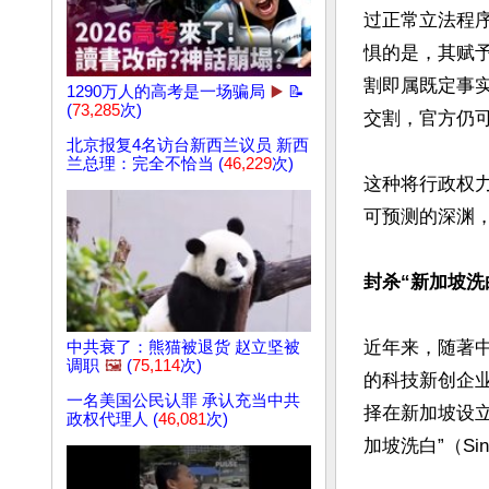
过正常立法程
惧的是，其赋
割即属既定事
1290万人的高考是一场骗局
▶️
📝
(
73,285
次)
交割，官方仍
北京报复4名访台新西兰议员 新西
兰总理：完全不恰当 (
46,229
次)
这种将行政权
可预测的深渊，
封杀“新加坡洗
近年来，随著
中共衰了：熊猫被退货 赵立坚被
调职
🖼️
(
75,114
次)
的科技新创企
一名美国公民认罪 承认充当中共
择在新加坡设
政权代理人 (
46,081
次)
加坡洗白”（Singa