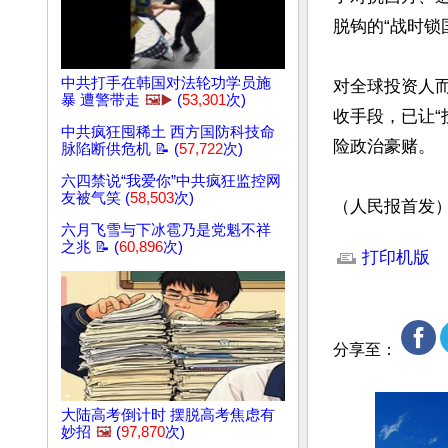
脱钩的“战时锁国
中共打手在韩国对法轮功学员施
对全球投资人
暴 遭警带走
🖼️▶️
(
53,301
次)
收手段，已让
中共疯狂囤稀土 西方国防科技命
险政治豪赌。

脉陷断供危机 📝 (
57,722
次)
六四禁说“我爱你”中共疯狂监控网
友被气笑 (
58,503
次)
（人民报首发
六月飞雪与下冰雹乃是党魁不祥
文章网址: http://w
之兆 📝 (
60,896
次)
打印机版
分享至：
大陆高考倒计时 摆脱高考焦虑有
妙招
🖼️
(
97,870
次)