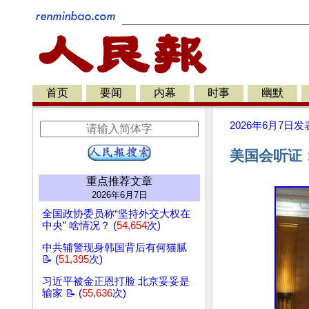
首页
要闻
内幕
时事
幽默
2026年6月7日
发
美国会听证
重点推荐文章
2026年6月7日
全国政协委员称“坚持外交大权在
中央” 啥情况？ (
54,654
次)
中共辅警现身韩国背后有何猫腻
📝 (
51,395
次)
习近平被金正恩打脸 北京妥妥是
输家 📝 (
55,636
次)