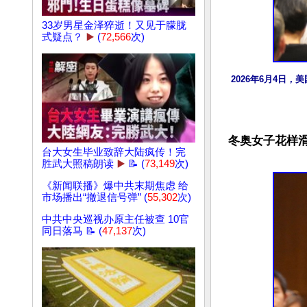
33岁男星金泽猝逝！又见于朦胧
式疑点？
▶️
(
72,566
次)
2026年6月4日
冬奥女子花样
台大女生毕业致辞大陆疯传！完
胜武大照稿朗读
▶️
📝 (
73,149
次)
《新闻联播》爆中共末期焦虑 给
市场播出“撤退信号弹” (
55,302
次)
中共中央巡视办原主任被查 10官
同日落马 📝 (
47,137
次)