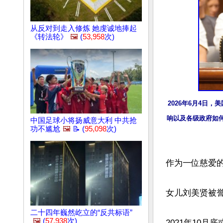
从反对到走入修炼 她虔诚地捧起
《转法轮》
🖼️
(
53,958
次)
2026年6月4日
响以及各级政府如何应
中国足球小将扬威意大利 中共抢
功不尴尬
🖼️
📝 (
95,098
次)
作为一位慈爱
女儿刘美贤被誉
二十四年巍然屹立的“反共标语”
🖼️
(
57,938
次)
2021年10