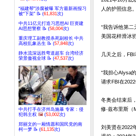
人的护照信息。
“福建帮”涉腐被曝 军方最新画报习
被“下架” 📝 (
61,831
次)
中共11亿元打造习思想AI 巨资建
“我告诉他第
AI思想警察 📝 (
58,004
次)
美国花样滑冰协
重庆理工副教授杀死副校长 中共
高校乱象丛生 📝 (
57,848
次)
静水流深远胜弯道超车 台湾经济
几天之后，FB
荣景傲视全球 📝 (
47,537
次)
“我担心Aly
请求FBI在2
冬奥会结束后
修‧兹布里斯（M
中共打手在济州岛施暴 专家：侵
犯韩主权
🖼️
(
53,002
次)
郑丽文的一厢情愿和国民党的南
刘美贤在202
柯一梦 📝 (
61,135
次)