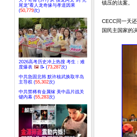
天下奇谭 (577) 从“摸龙阿太”到“秃
镇压的法案。

尾龙”看人龙奇缘与孝道因果
(
50,779
次)
CECC同一
国民主国家的决
2026高考历史冲上热搜 考生：难
度爆表
🖼️
📝 (
73,287
次)
中共急固北韩 默许核武换取半岛
主导权 (
55,302
次)
中共禁稀有金属镓 美中晶片战关
键内幕 (
55,283
次)