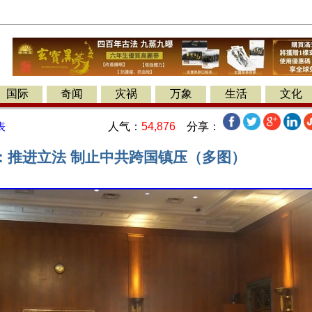
国际
奇闻
灾祸
万象
生活
文化
人气：
54,876
分享：
表
：推进立法 制止中共跨国镇压（多图）