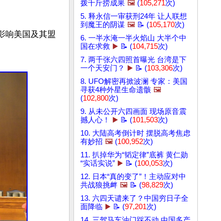
拨千斤捞成果
🖼️
(
105,271
次)
5. 释永信一审获刑24年 让人联想
到魔王的阴谋
🖼️
📝 (
105,170
次)
影响美国及其盟
6. 一半水淹一半火焰山 大半个中
国在求救
▶️
📝 (
104,715
次)
7. 两千张六四照首曝光 台湾是下
一个天安门？
▶️
📝 (
103,306
次)
8. UFO解密再掀波澜 专家：美国
寻获4种外星生命遗骸
🖼️
(
102,800
次)
9. 从未公开六四画面 现场原音震
撼人心！
▶️
📝 (
101,503
次)
10. 大陆高考倒计时 摆脱高考焦虑
有妙招
🖼️
(
100,952
次)
11. 扒掉华为“韬定律”底裤 黄仁勋
“实话实说”
▶️
📝 (
100,053
次)
12. 日本“真的变了”！主动应对中
共战狼挑衅
🖼️
📝 (
98,829
次)
13. 六四天谴来了？中国穷日子全
面降临
▶️
📝 (
97,201
次)
14. 三驾马车油门踩不动 中国多产