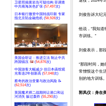
退役；2024
卫星照揭黄岩岛可疑结构 菲调查
中共南海灰色扩张 (
57,497
次)
日本银行撤资中国转战印新 专家
刘俊告诉大纪
指北京陷金融危机 (
58,928
次)
他说，“我知
市训练。”

刘俊表示，那段
美国会听证：推进立法 制止中共
跨国镇压
🖼️
(
54,876
次)
“那段时间，
中国游客大幅减少 但日本函馆观
常憎恨这个生
光客连2年创新高 (
57,048
次)
别的地方训练。”
蔡奇的政治变量与政治风险 📝
(
62,514
次)
郭凤仪：身在美
英国魔术师二战期间让港口和运
河消失 躲过轰炸 (
55,290
次)