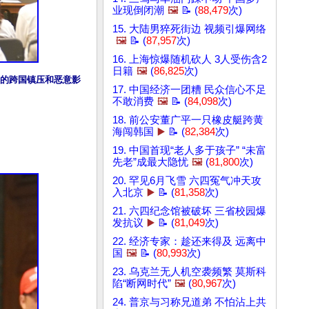
业现倒闭潮
🖼️
📝 (
88,479
次)
15. 大陆男猝死街边 视频引爆网络
🖼️
📝 (
87,957
次)
16. 上海惊爆随机砍人 3人受伤含2
日籍
🖼️
(
86,825
次)
大的跨国镇压和恶意影
17. 中国经济一团糟 民众信心不足
不敢消费
🖼️
📝 (
84,098
次)
18. 前公安董广平一只橡皮艇跨黄
海闯韩国
▶️
📝 (
82,384
次)
19. 中国首现“老人多于孩子” “未富
先老”成最大隐忧
🖼️
(
81,800
次)
20. 罕见6月飞雪 六四冤气冲天攻
入北京
▶️
📝 (
81,358
次)
21. 六四纪念馆被破坏 三省校园爆
发抗议
▶️
📝 (
81,049
次)
22. 经济专家：趁还来得及 远离中
国
🖼️
📝 (
80,993
次)
23. 乌克兰无人机空袭频繁 莫斯科
陷“断网时代”
🖼️
(
80,967
次)
24. 普京与习称兄道弟 不怕沾上共