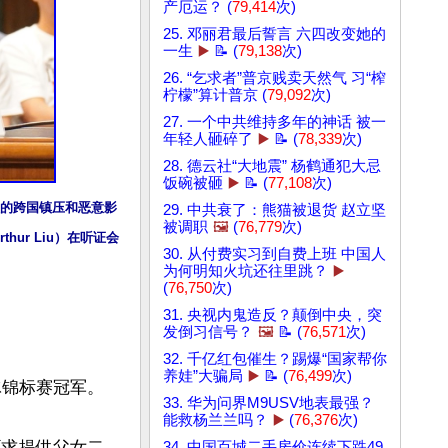
产厄运？ (
79,414
次)
25. 邓丽君最后誓言 六四改变她的
一生
▶️
📝 (
79,138
次)
26. “乞求者”普京贱卖天然气 习“榨
柠檬”算计普京 (
79,092
次)
27. 一个中共维持多年的神话 被一
年轻人砸碎了
▶️
📝 (
78,339
次)
28. 德云社“大地震” 杨鹤通犯大忌
饭碗被砸
▶️
📝 (
77,108
次)
大的跨国镇压和恶意影
29. 中共衰了：熊猫被退货 赵立坚
被调职
🖼️
(
76,779
次)
ur Liu）在听证会
30. 从付费实习到自费上班 中国人
为何明知火坑还往里跳？
▶️
(
76,750
次)
31. 央视内鬼造反？颠倒中央，突
发倒习信号？
🖼️
📝 (
76,571
次)
32. 千亿红包催生？踢爆“国家帮你
养娃”大骗局
▶️
📝 (
76,499
次)
锦标赛冠军。

33. 华为问界M9USV地表最强？
能救杨兰兰吗？
▶️
(
76,376
次)
要求提供父女二
34. 中国百城二手房价连续下跌49