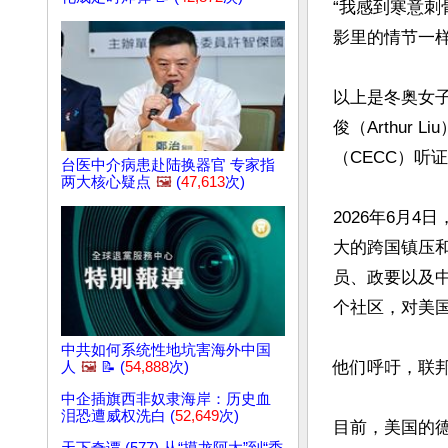
“我感到寒意刺
影里的情节一样
以上是冬奥女子花
俊（Arthur
（CECC）听
台医中介病患赴陆换器官 专家指
两大核心疑点
🖼️
(
47,613
次)
2026年6月
大的跨国镇压
员、政要以及
个社区，对美国
中共如何系统性地坑害海外中国
他们呼吁，联
人
🖼️
📝 (
54,888
次)
中企插旗西非奴隶海岸：历史血
泪恐遭威权洗白 (
52,649
次)
目前，美国的