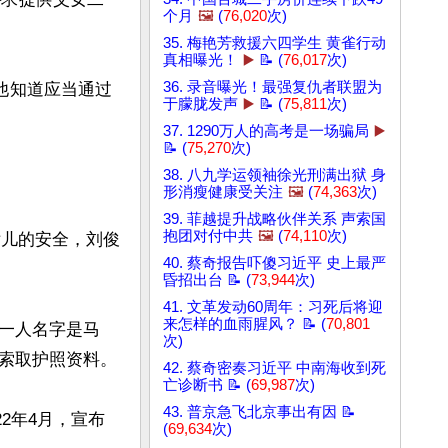
个月
🖼️
(
76,020
次)
35. 梅艳芳救援六四学生 黄雀行动
真相曝光！
▶️
📝 (
76,017
次)
36. 录音曝光！最强复仇者联盟为
他知道应当通过
于朦胧发声
▶️
📝 (
75,811
次)
37. 1290万人的高考是一场骗局
▶️
📝 (
75,270
次)
38. 八九学运领袖徐光刑满出狱 身


形消瘦健康受关注
🖼️
(
74,363
次)
39. 菲越提升战略伙伴关系 声索国
抱团对付中共
🖼️
(
74,110
次)
女儿的安全，刘俊
40. 蔡奇报告吓傻习近平 史上最严
昏招出台 📝 (
73,944
次)
41. 文革发动60周年：习死后将迎
来怎样的血雨腥风？ 📝 (
70,801
一人名字是马
次)
员索取护照资料。

42. 蔡奇密奏习近平 中南海收到死
亡诊断书 📝 (
69,987
次)
43. 普京急飞北京事出有因 📝
2年4月，宣布
(
69,634
次)