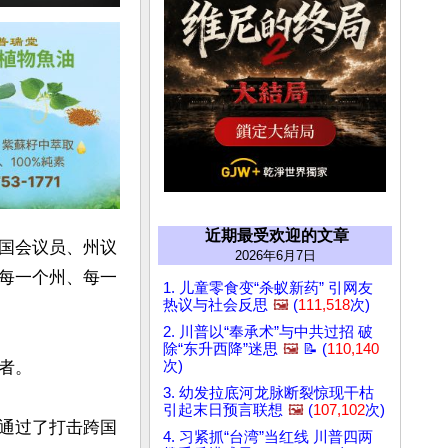
近期最受欢迎的文章
国会议员、州议
2026年6月7日
每一个州、每一
1. 儿童零食变“杀蚁新药” 引网友
热议与社会反思
🖼️
(
111,518
次)
2. 川普以“奉承术”与中共过招 破
除“东升西降”迷思
🖼️
📝 (
110,140
。

次)
3. 幼发拉底河龙脉断裂惊现干枯
引起末日预言联想
🖼️
(
107,102
次)
通过了打击跨国
4. 习紧抓“台湾”当红线 川普四两