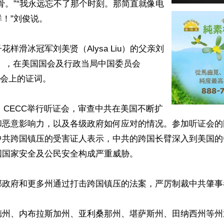
骨。”“我永远忘不了那个时刻。那简直就像电
！”刘俊说。

样滑冰冠军刘美贤（Alysa Liu）的父亲刘
 Liu），在美国国会及行政当局中国委员会
证会上的证词。

4日，CECC举行听证会，审查中共在美国不断扩
和恶意影响力，以及各级政府如何应对的情况。参加听证会的
中共跨国镇压的受害证人表示，中共的跨国长臂深入到美国的
国家安全及公民安全构成严重威胁。

邦政府和更多州通过打击跨国镇压的法案，严厉制裁中共肇事者
德州、内布拉斯加州、亚利桑那州、堪萨斯州、田纳西州等州