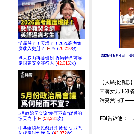
学霸哭了！天塌了！2026高考难
度载入史册？
▶️
📝 (
70,210
次)
2026年6月4日
港人权力再被钳制 香港特首可界
定国家安全罪行人 (
42,016
次)
【人民报消息】
带著女儿正准
话突然响了——
5月政治局会议“秘而不宣”背后的
FBI告诉他：
惊天内斗
▶️
(
93,331
次)
中共维稳与民怨此消彼长 失业恶
化成定时炸弹 📝 (
42,872
次)