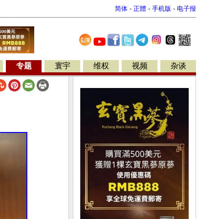
简体
-
正體
-
手机版
-
电子报
专题
寰宇
维权
视频
杂谈