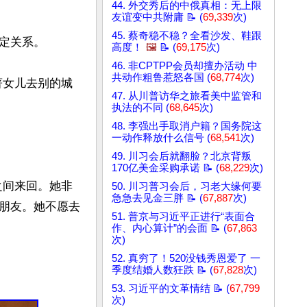
44. 外交秀后的中俄真相：无上限
友谊变中共附庸 📝 (
69,339
次)
45. 蔡奇稳不稳？全看沙发、鞋跟
关系。

高度！
🖼️
📝 (
69,175
次)
46. 非CPTPP会员却擅办活动 中
共动作粗鲁惹怒各国 (
68,774
次)
著女儿去别的城
47. 从川普访华之旅看美中监管和
执法的不同 (
68,645
次)
48. 李强出手取消户籍？国务院这
一动作释放什么信号 (
68,541
次)
49. 川习会后就翻脸？北京背叛
170亿美金采购承诺 📝 (
68,229
次)
之间来回。她非
50. 川习普习会后，习老大缘何要
急急去见金三胖 📝 (
67,887
次)
朋友。她不愿去
51. 普京与习近平正进行“表面合
作、内心算计”的会面 📝 (
67,863
次)
52. 真穷了！520没钱秀恩爱了 一
季度结婚人数狂跌 📝 (
67,828
次)
53. 习近平的文革情结 📝 (
67,799
次)