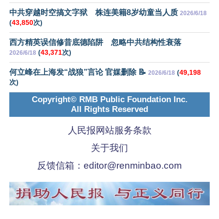
中共穿越时空搞文字狱 株连美籍8岁幼童当人质
2026/6/18
(
43,850
次)
西方精英误信修昔底德陷阱 忽略中共结构性衰落
(
43,371
次)
2026/6/18
何立峰在上海发“战狼”言论 官媒删除 📝
(
49,198
2026/6/18
次)
Copyright© RMB Public Foundation Inc.
All Rights Reserved
人民报网站服务条款
关于我们
反馈信箱：
editor@renminbao.com