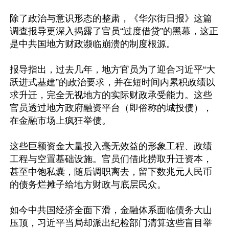
除了政治与意识形态的整肃，《华尔街日报》这篇
调查报导更深入揭露了官员“过度借贷”的黑幕，这正
是中共国地方财政濒临崩溃的制度根源。

报导指出，过去几年，地方官员为了迎合习近平“大
跃进式基建”的政治要求，并在短时间内累积政绩以
求升迁，完全无视地方的实际财政承受能力。这些
官员透过地方政府融资平台（即俗称的城投债），
在金融市场上疯狂举债。

这些巨额资金大量投入毫无效益的形象工程、政绩
工程与空置基础设施。官员们借此捞取升迁资本，
甚至中饱私囊，随后调职离去，留下数兆元人民币
的债务烂摊子给地方财政与底层民众。

如今中共国经济全面下滑，金融体系面临债务大山
压顶，习近平当局却派出纪检部门清算这些盲目举