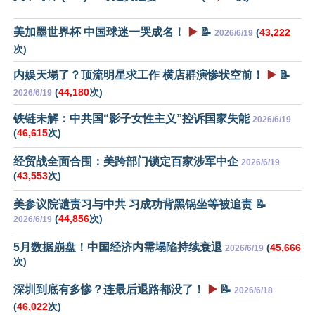
美加墨世界杯 中国球迷一哭成名！
▶️
📝
(
43,222
2026/6/19
次)
内娱天塌了？顶流明星求工作 横店群演惨状空前！
▶️
📝
(
44,180
次)
2026/6/19
铁链未解：中共国“影子女性主义”控诉国家失能
2026/6/19
(
46,615
次)
经贸战全面合围：美跨部门锁定百家涉军中企
2026/6/19
(
43,553
次)
美参议院谴责习与中共 习成功背黑锅坐等被追责 📝
(
44,856
次)
2026/6/19
5月数据崩盘！中国经济内需塌陷持续衰退
(
45,666
2026/6/19
次)
深圳到底有多惨？连最后退路都没了！
▶️
📝
2026/6/18
(
46,022
次)