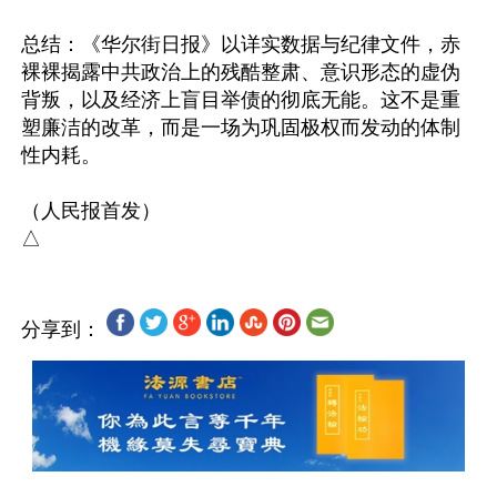
总结：《华尔街日报》以详实数据与纪律文件，赤
裸裸揭露中共政治上的残酷整肃、意识形态的虚伪
背叛，以及经济上盲目举债的彻底无能。这不是重
塑廉洁的改革，而是一场为巩固极权而发动的体制
性内耗。

（人民报首发）

分享到：