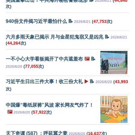
英国重拳出击！中共海外秘密警察现形 📝
(
44,840
2026/6/21
次)
940份文件揭习近平最怕什么 📝
(
47,753
次)
2026/6/21
六月多雨天象已揭示 月与金星犯鬼宿又是凶兆 📝
2026/6/21
(
44,264
次)
一不小心大学看板揭开了中共遮羞布
🖼️
📝
(
77,055
次)
2026/6/20
习近平生日出三件大事！收三份大礼
▶️
📝
(
43,993
2026/6/20
次)
中国爆“毒纸尿裤”风波 家长网友气炸了！
🖼️
(
57,922
次)
2026/6/20
天下奇谭 (587) ：呼延冀之妻
(
16,637
次)
2026/6/20