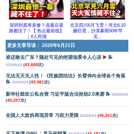
深圳到底有多惨？连最后退
北京四川6月飞雪！河北6.10
路都没了！【 热点最前线】
砸巨雹，沙漠暴雨50年罕
｜#人民报
见，
更多文章导读：
2026年6月21日
谁还敢去广东？随处可见的绝望场景令人心凉
▶️
📝
(
43,668
次)
2026/6/24
无法无天无人性！《民族团结法》长臂伸向全球各个角落
📝
(
43,481
次)
2026/6/24
新华社鼓吹公私合营 习近平版合法抢劫2.0来袭 📝
2026/6/24
(
45,207
次)
全国人大政协再现异常 习权力受限
(
45,201
次)
2026/6/24
天下奇谭 (590) ：灵马的报复
(
16,191
次)
2026/6/24