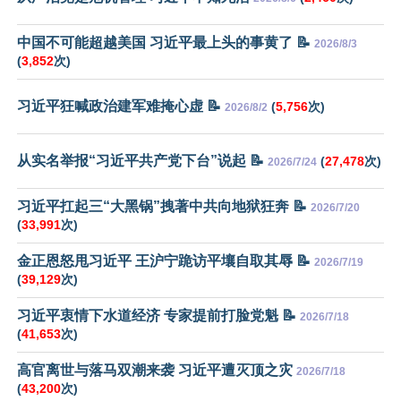
中国不可能超越美国 习近平最上头的事黄了 📝
2026/8/3
(
3,852
次)
习近平狂喊政治建军难掩心虚 📝
(
5,756
次)
2026/8/2
从实名举报“习近平共产党下台”说起 📝
(
27,478
次)
2026/7/24
习近平扛起三“大黑锅”拽著中共向地狱狂奔 📝
2026/7/20
(
33,991
次)
金正恩怒甩习近平 王沪宁跪访平壤自取其辱 📝
2026/7/19
(
39,129
次)
习近平衷情下水道经济 专家提前打脸党魁 📝
2026/7/18
(
41,653
次)
高官离世与落马双潮来袭 习近平遭灭顶之灾
2026/7/18
(
43,200
次)