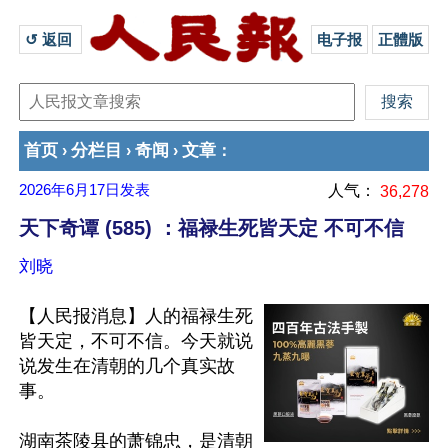
↺ 返回 
电子报
正體版
首页
分栏目
奇闻
文章
›
›
›
：
2026年6月17日
发表
人气：
36,278
天下奇谭 (585) ：福禄生死皆天定 不可不信
刘晓
【人民报消息】人的福禄生死
皆天定，不可不信。今天就说
说发生在清朝的几个真实故
事。

湖南茶陵县的萧锦忠，是清朝