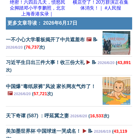
绝密！六四后几天，愤怒民
横店空了！20万群演正在集
众脚踏邓小平李鹏照，北京
体消失！｜ #人民报
上海香港实录｜
更多文章导读：
2026年6月17日
一不小心大学看板揭开了中共遮羞布
🖼️
📝
(
76,737
次)
2026/6/20
习近平生日出三件大事！收三份大礼
▶️
📝
(
43,891
2026/6/20
次)
中国爆“毒纸尿裤”风波 家长网友气炸了！
🖼️
(
57,721
次)
2026/6/20
天下奇谭 (587) ：呼延冀之妻
(
16,533
次)
2026/6/20
美加墨世界杯 中国球迷一哭成名！
▶️
📝
(
43,119
2026/6/19