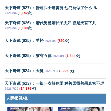
天下奇谭 (627) ：普通兵士遭雷劈 他究竟做了什么 📝
(
1,142
次)
2026/8/4
天下奇谭 (626) ：清代男爵嫡长子夫妇 皆是天官下凡
(
1,130
次)
2026/8/4
天下奇谭 (625) ：羊怪
(
892
次)
2026/8/3
天下奇谭 (625) ：猫有五德
(
1,644
次)
2026/8/1
天下奇谭 (624) ：天魔
(
2,389
次)
2026/7/30
天下奇谭 (623) ：一饭一衣解危困 种善因得善果真实不虚
(
14,376
次)
2026/7/29
人民报视频: