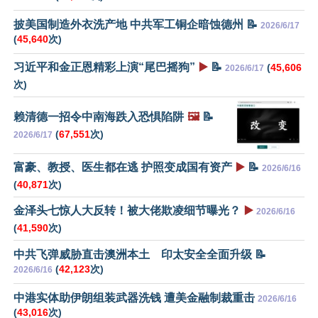
披美国制造外衣洗产地 中共军工铜企暗蚀德州 📝
2026/6/17
(
45,640
次)
习近平和金正恩精彩上演“尾巴摇狗”
▶️
📝
(
45,606
2026/6/17
次)
赖清德一招令中南海跌入恐惧陷阱
🖼️
📝
(
67,551
次)
2026/6/17
富豪、教授、医生都在逃 护照变成国有资产
▶️
📝
2026/6/16
(
40,871
次)
金泽头七惊人大反转！被大佬欺凌细节曝光？
▶️
2026/6/16
(
41,590
次)
中共飞弹威胁直击澳洲本土 印太安全全面升级 📝
(
42,123
次)
2026/6/16
中港实体助伊朗组装武器洗钱 遭美金融制裁重击
2026/6/16
(
43,016
次)