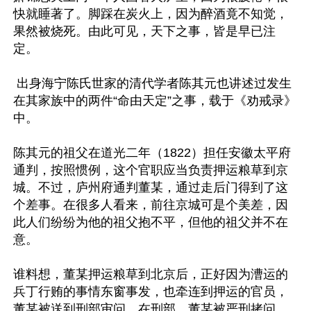
快就睡著了。脚踩在炭火上，因为醉酒竟不知觉，
果然被烧死。由此可见，天下之事，皆是早已注
定。

 出身海宁陈氏世家的清代学者陈其元也讲述过发生
在其家族中的两件“命由天定”之事，载于《劝戒录》
中。

陈其元的祖父在道光二年（1822）担任安徽太平府
通判，按照惯例，这个官职应当负责押运粮草到京
城。不过，庐州府通判董某，通过走后门得到了这
个差事。在很多人看来，前往京城可是个美差，因
此人们纷纷为他的祖父抱不平，但他的祖父并不在
意。

谁料想，董某押运粮草到北京后，正好因为漕运的
兵丁行贿的事情东窗事发，也牵连到押运的官员，
董某被送到刑部审问。在刑部，董某被严刑拷问，