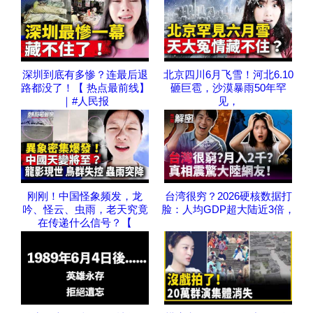
深圳到底有多惨？连最后退
北京四川6月飞雪！河北6.10
路都没了！【 热点最前线】
砸巨雹，沙漠暴雨50年罕
｜#人民报
见，
刚刚！中国怪象频发，龙
台湾很穷？2026硬核数据打
吟、怪云、虫雨，老天究竟
脸：人均GDP超大陆近3倍，
在传递什么信号？【