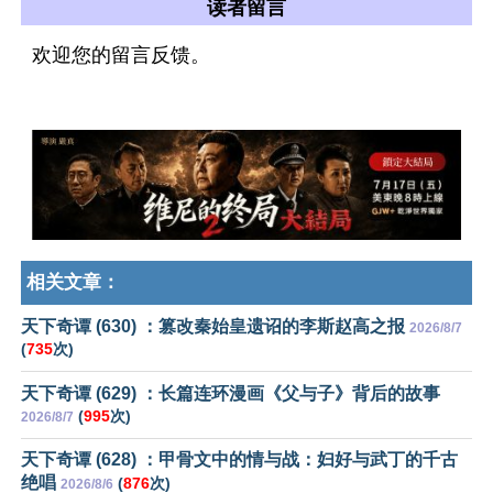
读者留言
欢迎您的留言反馈。
相关文章：
天下奇谭 (630) ：篡改秦始皇遗诏的李斯赵高之报
2026/8/7
(
735
次)
天下奇谭 (629) ：长篇连环漫画《父与子》背后的故事
(
995
次)
2026/8/7
天下奇谭 (628) ：甲骨文中的情与战：妇好与武丁的千古
绝唱
(
876
次)
2026/8/6