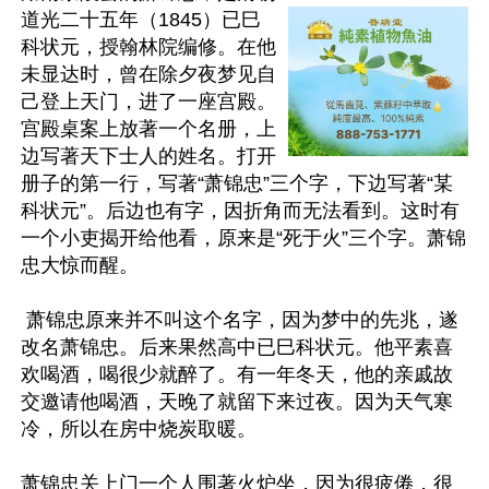
道光二十五年（1845）已巳
科状元，授翰林院编修。在他
未显达时，曾在除夕夜梦见自
己登上天门，进了一座宫殿。
宫殿桌案上放著一个名册，上
边写著天下士人的姓名。打开
册子的第一行，写著“萧锦忠”三个字，下边写著“某
科状元”。后边也有字，因折角而无法看到。这时有
一个小吏揭开给他看，原来是“死于火”三个字。萧锦
忠大惊而醒。

 萧锦忠原来并不叫这个名字，因为梦中的先兆，遂
改名萧锦忠。后来果然高中已巳科状元。他平素喜
欢喝酒，喝很少就醉了。有一年冬天，他的亲戚故
交邀请他喝酒，天晚了就留下来过夜。因为天气寒
冷，所以在房中烧炭取暖。

萧锦忠关上门一个人围著火炉坐，因为很疲倦，很