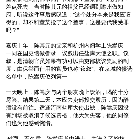
差点死去。当时陈其元的祖父已经调到滁州做知
府，听说这件事后感叹道：“这个处分本来是我应该
得的，却不料董某抢了这个差事，这是要代我受罪
吗？”

嘉庆十年，陈其元的父亲和杭州内阁学士陈嵩庆，
一同在国史馆做誊录，议叙出任盐库大使之职。议
叙，是清朝官员如果有功可以由吏部核议奖励的制
度，由保举而任用的官员也称“议叙”。在京城的候选
名单中，陈嵩庆位列第一。

一天晚上，陈嵩庆与两个朋友晚上饮酒，喝的十分
尽兴。结果第二天，本应去吏部投交履历，因为醉
酒没有前往。适逢河南盐库大使出缺，陈嵩庆因没
有到场被取消了候选资格，他大为失落，他的同僚
们也为他感到惋惜。

 然而，不久后，陈嵩庆考中进士，并进入了翰林