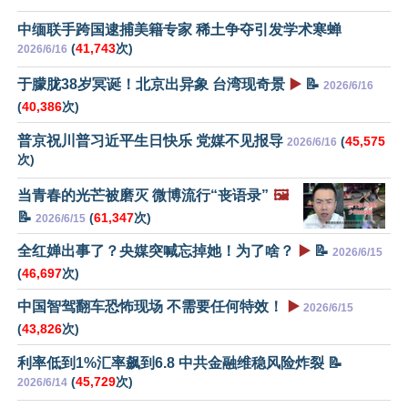
中缅联手跨国逮捕美籍专家 稀土争夺引发学术寒蝉
(
41,743
次)
2026/6/16
于朦胧38岁冥诞！北京出异象 台湾现奇景
▶️
📝
2026/6/16
(
40,386
次)
普京祝川普习近平生日快乐 党媒不见报导
(
45,575
2026/6/16
次)
当青春的光芒被磨灭 微博流行“丧语录”
🖼️
📝
(
61,347
次)
2026/6/15
全红婵出事了？央媒突喊忘掉她！为了啥？
▶️
📝
2026/6/15
(
46,697
次)
中国智驾翻车恐怖现场 不需要任何特效！
▶️
2026/6/15
(
43,826
次)
利率低到1%汇率飙到6.8 中共金融维稳风险炸裂 📝
(
45,729
次)
2026/6/14