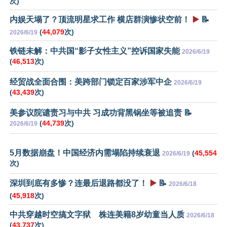
次)
内娱天塌了？顶流明星求工作 横店群演惨状空前！
▶️
📝
(
44,079
次)
2026/6/19
铁链未解：中共国“影子女性主义”控诉国家失能
2026/6/19
(
46,513
次)
经贸战全面合围：美跨部门锁定百家涉军中企
2026/6/19
(
43,439
次)
美参议院谴责习与中共 习成功背黑锅坐等被追责 📝
(
44,739
次)
2026/6/19
5月数据崩盘！中国经济内需塌陷持续衰退
(
45,554
2026/6/19
次)
深圳到底有多惨？连最后退路都没了！
▶️
📝
2026/6/18
(
45,918
次)
中共穿越时空搞文字狱 株连美籍8岁幼童当人质
2026/6/18
(
43,737
次)