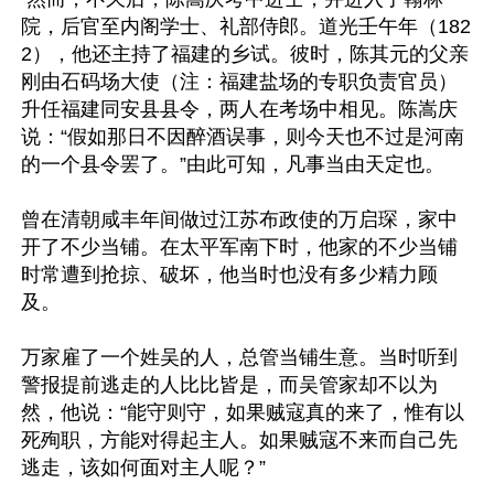
院，后官至内阁学士、礼部侍郎。道光壬午年（182
2），他还主持了福建的乡试。彼时，陈其元的父亲
刚由石码场大使（注：福建盐场的专职负责官员）
升任福建同安县县令，两人在考场中相见。陈嵩庆
说：“假如那日不因醉酒误事，则今天也不过是河南
的一个县令罢了。”由此可知，凡事当由天定也。

曾在清朝咸丰年间做过江苏布政使的万启琛，家中
开了不少当铺。在太平军南下时，他家的不少当铺
时常遭到抢掠、破坏，他当时也没有多少精力顾
及。

万家雇了一个姓吴的人，总管当铺生意。当时听到
警报提前逃走的人比比皆是，而吴管家却不以为
然，他说：“能守则守，如果贼寇真的来了，惟有以
死殉职，方能对得起主人。如果贼寇不来而自己先
逃走，该如何面对主人呢？”
