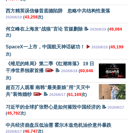
西方精英误信修昔底德陷阱 忽略中共结构性衰落
(
43,258
次)
2026/6/18
何立峰在上海发“战狼”言论 官媒删除 📝
(
49,084
2026/6/18
次)
SpaceX一上市，中国航天神话破功！
▶️
(
45,199
2026/6/18
次)
《维尼的终局》第二季《红潮将落》 19 日
干净世界独家首播
🖼️▶️
📝
(
60,646
2026/6/18
次)
超百万人观看 南韩“最美新娘”用“天灭中
共”装饰婚纱
🖼️▶️
📝
(
61,169
次)
2026/6/17
习近平的全球扩张野心是如何摧毁中国经济的 📝
2026/6/17
(
45,792
次)
中共经济崩盘压低油需 霍尔木兹危机油价意外暴跌
(
46,747
次)
2026/6/17