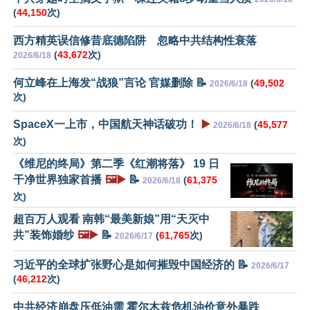
(
44,150
次)
西方精英误信修昔底德陷阱 忽略中共结构性衰落
(
43,672
次)
2026/6/18
何立峰在上海发“战狼”言论 官媒删除 📝
(
49,502
2026/6/18
次)
SpaceX一上市，中国航天神话破功！
▶️
(
45,577
2026/6/18
次)
《维尼的终局》第二季《红潮将落》 19 日
干净世界独家首播
🖼️▶️
📝
(
61,375
2026/6/18
次)
超百万人观看 南韩“最美新娘”用“天灭中
共”装饰婚纱
🖼️▶️
📝
(
61,765
次)
2026/6/17
习近平的全球扩张野心是如何摧毁中国经济的 📝
2026/6/17
(
46,212
次)
中共经济崩盘压低油需 霍尔木兹危机油价意外暴跌