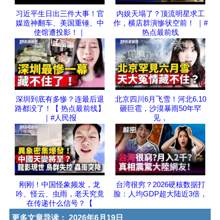
习近平生日出三件大事！官
内娱天塌了？顶流明星求工
媒造神翻车、美国重锤、中
作，横店群演惨状空前！ ｜#
使馆遭投影！｜
热点最前线
深圳到底有多惨？连最后退
北京四川6月飞雪！河北6.10
路都没了！【 热点最前线】
砸巨雹，沙漠暴雨50年罕
｜#人民报
见，
刚刚！中国怪象频发，龙
台湾很穷？2026硬核数据打
吟、怪云、虫雨，老天究竟
脸：人均GDP超大陆近3倍，
在传递什么信号？【
更多文章导读：
2026年6月19日