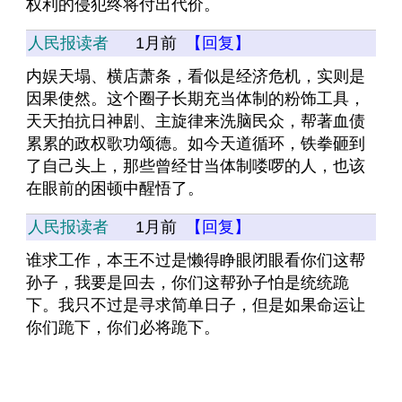
权利的侵犯终将付出代价。
人民报读者
1月前
【回复】
内娱天塌、横店萧条，看似是经济危机，实则是
因果使然。这个圈子长期充当体制的粉饰工具，
天天拍抗日神剧、主旋律来洗脑民众，帮著血债
累累的政权歌功颂德。如今天道循环，铁拳砸到
了自己头上，那些曾经甘当体制喽啰的人，也该
在眼前的困顿中醒悟了。
人民报读者
1月前
【回复】
谁求工作，本王不过是懒得睁眼闭眼看你们这帮
孙子，我要是回去，你们这帮孙子怕是统统跪
下。我只不过是寻求简单日子，但是如果命运让
你们跪下，你们必将跪下。