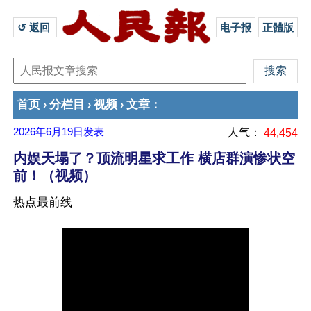
↺ 返回 
电子报
正體版
首页
分栏目
视频
文章
›
›
›
：
2026年6月19日
发表
人气：
44,454
内娱天塌了？顶流明星求工作 横店群演惨状空
前！（视频）
热点最前线