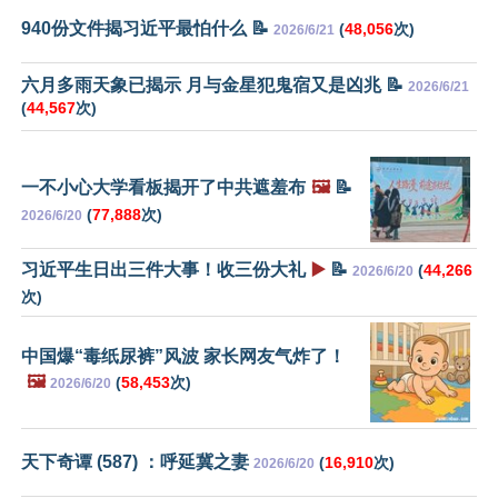
940份文件揭习近平最怕什么 📝
(
48,056
次)
2026/6/21
六月多雨天象已揭示 月与金星犯鬼宿又是凶兆 📝
2026/6/21
(
44,567
次)
一不小心大学看板揭开了中共遮羞布
🖼️
📝
(
77,888
次)
2026/6/20
习近平生日出三件大事！收三份大礼
▶️
📝
(
44,266
2026/6/20
次)
中国爆“毒纸尿裤”风波 家长网友气炸了！
🖼️
(
58,453
次)
2026/6/20
天下奇谭 (587) ：呼延冀之妻
(
16,910
次)
2026/6/20