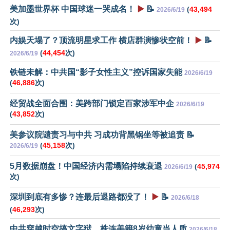
美加墨世界杯 中国球迷一哭成名！
▶️
📝
(
43,494
2026/6/19
次)
内娱天塌了？顶流明星求工作 横店群演惨状空前！
▶️
📝
(
44,454
次)
2026/6/19
铁链未解：中共国“影子女性主义”控诉国家失能
2026/6/19
(
46,886
次)
经贸战全面合围：美跨部门锁定百家涉军中企
2026/6/19
(
43,852
次)
美参议院谴责习与中共 习成功背黑锅坐等被追责 📝
(
45,158
次)
2026/6/19
5月数据崩盘！中国经济内需塌陷持续衰退
(
45,974
2026/6/19
次)
深圳到底有多惨？连最后退路都没了！
▶️
📝
2026/6/18
(
46,293
次)
中共穿越时空搞文字狱 株连美籍8岁幼童当人质
2026/6/18