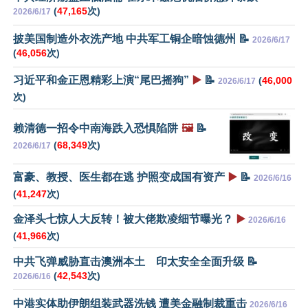
(
47,165
次)
2026/6/17
披美国制造外衣洗产地 中共军工铜企暗蚀德州 📝
2026/6/17
(
46,056
次)
习近平和金正恩精彩上演“尾巴摇狗”
▶️
📝
(
46,000
2026/6/17
次)
赖清德一招令中南海跌入恐惧陷阱
🖼️
📝
(
68,349
次)
2026/6/17
富豪、教授、医生都在逃 护照变成国有资产
▶️
📝
2026/6/16
(
41,247
次)
金泽头七惊人大反转！被大佬欺凌细节曝光？
▶️
2026/6/16
(
41,966
次)
中共飞弹威胁直击澳洲本土 印太安全全面升级 📝
(
42,543
次)
2026/6/16
中港实体助伊朗组装武器洗钱 遭美金融制裁重击
2026/6/16