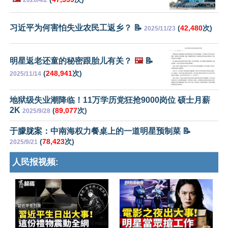
习近平为何害怕失业农民工返乡？ 📝
(
42,480
次)
2025/11/23
明星返老还童的秘密跟胎儿有关？
🖼️
📝
(
248,941
次)
2025/11/14
地狱级失业潮降临！11万学历党狂抢9000岗位 硕士月薪
2K
(
89,077
次)
2025/9/28
于朦胧案：中南海权力餐桌上的一道明星预制菜 📝
(
78,423
次)
2025/9/21
人民报视频: