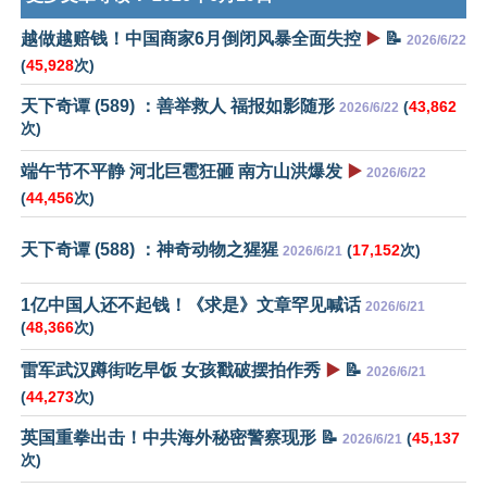
越做越赔钱！中国商家6月倒闭风暴全面失控
▶️
📝
2026/6/22
(
45,928
次)
天下奇谭 (589) ：善举救人 福报如影随形
(
43,862
2026/6/22
次)
端午节不平静 河北巨雹狂砸 南方山洪爆发
▶️
2026/6/22
(
44,456
次)
天下奇谭 (588) ：神奇动物之猩猩
(
17,152
次)
2026/6/21
1亿中国人还不起钱！《求是》文章罕见喊话
2026/6/21
(
48,366
次)
雷军武汉蹲街吃早饭 女孩戳破摆拍作秀
▶️
📝
2026/6/21
(
44,273
次)
英国重拳出击！中共海外秘密警察现形 📝
(
45,137
2026/6/21
次)