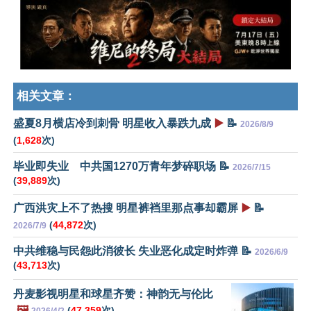
相关文章：
盛夏8月横店冷到刺骨 明星收入暴跌九成
▶️
📝
2026/8/9
(
1,628
次)
毕业即失业 中共国1270万青年梦碎职场 📝
2026/7/15
(
39,889
次)
广西洪灾上不了热搜 明星裤裆里那点事却霸屏
▶️
📝
(
44,872
次)
2026/7/9
中共维稳与民怨此消彼长 失业恶化成定时炸弹 📝
2026/6/9
(
43,713
次)
丹麦影视明星和球星齐赞：神韵无与伦比
🖼️
(
47,359
次)
2026/4/2