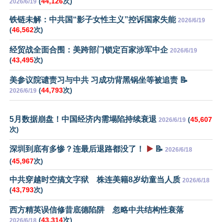
(
44,126
次)
2026/6/19
铁链未解：中共国“影子女性主义”控诉国家失能
2026/6/19
(
46,562
次)
经贸战全面合围：美跨部门锁定百家涉军中企
2026/6/19
(
43,495
次)
美参议院谴责习与中共 习成功背黑锅坐等被追责 📝
(
44,793
次)
2026/6/19
5月数据崩盘！中国经济内需塌陷持续衰退
(
45,607
2026/6/19
次)
深圳到底有多惨？连最后退路都没了！
▶️
📝
2026/6/18
(
45,967
次)
中共穿越时空搞文字狱 株连美籍8岁幼童当人质
2026/6/18
(
43,793
次)
西方精英误信修昔底德陷阱 忽略中共结构性衰落
(
43,314
次)
2026/6/18