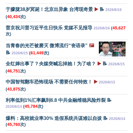
于朦胧38岁冥诞！北京出异象 台湾现奇景
▶️
📝
2026/6/16
(
40,434
次)
普京祝川普习近平生日快乐 党媒不见报导
(
45,627
2026/6/16
次)
当青春的光芒被磨灭 微博流行“丧语录”
🖼️
📝
(
61,449
次)
2026/6/15
全红婵出事了？央媒突喊忘掉她！为了啥？
▶️
📝
2026/6/15
(
46,751
次)
中国智驾翻车恐怖现场 不需要任何特效！
▶️
2026/6/15
(
43,875
次)
利率低到1%汇率飙到6.8 中共金融维稳风险炸裂 📝
(
45,784
次)
2026/6/14
爆料：高校就业率30% 造假系统共谋难以自拔 📝
2026/6/14
(
45,760
次)