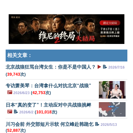
相关文章：
北京战狼狂骂台湾女生：你是不是中国人？
▶️
📝
2026/7/16
(
39,743
次)
专访萧美琴：台湾拿什么对抗北京“战狼”
🖼️
(
42,753
次)
2026/6/23
日本“真的变了”！主动应对中共战狼挑衅
🖼️
📝
(
101,018
次)
2026/6/2
川习会前 外交部短片示软 何立峰赴韩跪乞 📝
2026/5/13
(
52,887
次)