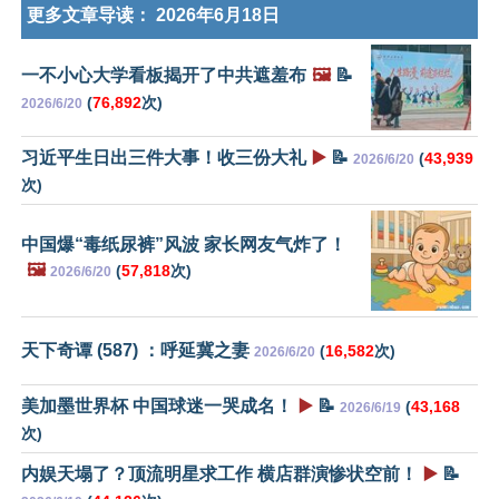
更多文章导读：
2026年6月18日
一不小心大学看板揭开了中共遮羞布
🖼️
📝
(
76,892
次)
2026/6/20
习近平生日出三件大事！收三份大礼
▶️
📝
(
43,939
2026/6/20
次)
中国爆“毒纸尿裤”风波 家长网友气炸了！
🖼️
(
57,818
次)
2026/6/20
天下奇谭 (587) ：呼延冀之妻
(
16,582
次)
2026/6/20
美加墨世界杯 中国球迷一哭成名！
▶️
📝
(
43,168
2026/6/19
次)
内娱天塌了？顶流明星求工作 横店群演惨状空前！
▶️
📝