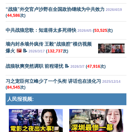
“战狼”外交官卢沙野在全国政协继续为中共效力
2026/4/19
(
44,586
次)
中共战狼悲歌：知道得太多死得快
(
53,525
次)
2026/4/5
墙内封杀墙外疯传 王毅“战狼腔”模仿视频
爆火
🖼️
📝
(
132,737
次)
2026/3/17
战狼耿爽突然调职 前程堪忧 📝
(
47,916
次)
2026/3/7
习之宠臣何立峰少了一个头衔 讲话也在淡化习
2025/12/14
(
84,545
次)
人民报视频: