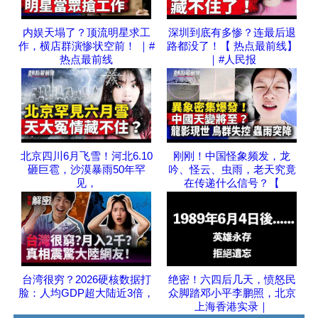
内娱天塌了？顶流明星求工
深圳到底有多惨？连最后退
作，横店群演惨状空前！ ｜#
路都没了！【 热点最前线】
热点最前线
｜#人民报
北京四川6月飞雪！河北6.10
刚刚！中国怪象频发，龙
砸巨雹，沙漠暴雨50年罕
吟、怪云、虫雨，老天究竟
见，
在传递什么信号？【
台湾很穷？2026硬核数据打
绝密！六四后几天，愤怒民
脸：人均GDP超大陆近3倍，
众脚踏邓小平李鹏照，北京
上海香港实录｜