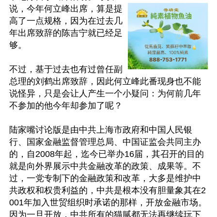
说，今年何立峰出席，算是提
高了一点规格，因为在过去几
年出席致辞的陈吉宁就已经足
够。

不过，基于过去也有过曾任副
总理的刘鹤出席致辞，因此何立峰此番现身也不能
说怪异，只是会让人产生一个小疑问：为何前几年
不参加的他今年却参加了呢？

陆家嘴讨论版是由中共上海市政府和中国人民银
行、国家金融监督管理总局、中国证监会共同主办
的，自2008年起，迄今已举办16届，其召开的目的
就是向外界展示中共金融改革的政策、成果等。不
过，一党专制下的金融政策和改革，大多是维护中
共政权和权贵利益的，中共是根本没有胆量象其在2
001年加入世贸组织时承诺的那样，开放金融市场。
因为一旦开放，中共所有的猫腻都无法再继续玩下