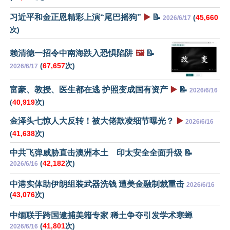
习近平和金正恩精彩上演“尾巴摇狗”
▶️
📝
(
45,660
2026/6/17
次)
赖清德一招令中南海跌入恐惧陷阱
🖼️
📝
(
67,657
次)
2026/6/17
富豪、教授、医生都在逃 护照变成国有资产
▶️
📝
2026/6/16
(
40,919
次)
金泽头七惊人大反转！被大佬欺凌细节曝光？
▶️
2026/6/16
(
41,638
次)
中共飞弹威胁直击澳洲本土 印太安全全面升级 📝
(
42,182
次)
2026/6/16
中港实体助伊朗组装武器洗钱 遭美金融制裁重击
2026/6/16
(
43,076
次)
中缅联手跨国逮捕美籍专家 稀土争夺引发学术寒蝉
(
41,801
次)
2026/6/16