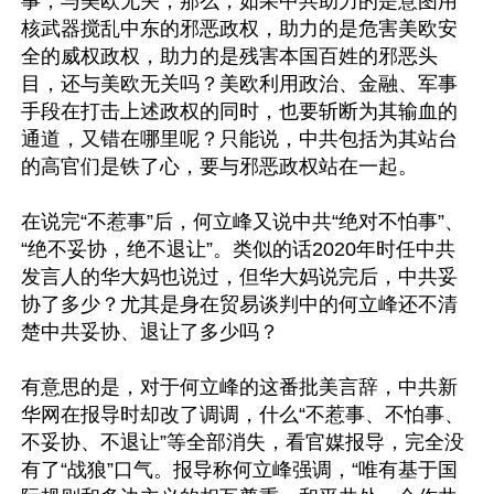
事，与美欧无关，那么，如果中共助力的是意图用
核武器搅乱中东的邪恶政权，助力的是危害美欧安
全的威权政权，助力的是残害本国百姓的邪恶头
目，还与美欧无关吗？美欧利用政治、金融、军事
手段在打击上述政权的同时，也要斩断为其输血的
通道，又错在哪里呢？只能说，中共包括为其站台
的高官们是铁了心，要与邪恶政权站在一起。

在说完“不惹事”后，何立峰又说中共“绝对不怕事”、
“绝不妥协，绝不退让”。类似的话2020年时任中共
发言人的华大妈也说过，但华大妈说完后，中共妥
协了多少？尤其是身在贸易谈判中的何立峰还不清
楚中共妥协、退让了多少吗？

有意思的是，对于何立峰的这番批美言辞，中共新
华网在报导时却改了调调，什么“不惹事、不怕事、
不妥协、不退让”等全部消失，看官媒报导，完全没
有了“战狼”口气。报导称何立峰强调，“唯有基于国