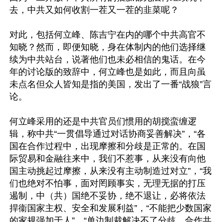
去，中共又如何收割一茬又一茬的韭菜呢？

对此，包括何立峰、陈吉宁在内的哪个中共高官不
知晓？然而，即便知晓，身在体制内的他们选择继
续为中共站台，说著他们也未必相信的鬼话。在今
年的讨论版的致辞中，何立峰也是如此，而且向虽
未点名但众人皆知是指的美国，发出了一番“战狼”言
论。

何立峰采用的还是中共官员们惯用的胡搅蛮缠逻
辑，称中共“一贯倡导通过对话协商妥善解决”，“各
国在合作过程中，出现摩擦和分歧是正常的。在国
际贸易和金融往来中，我们不惹事，从来没有向他
国主动挑起过摩擦，从来没有主动制造过对立”，“我
们也绝对不怕事，面对罔顾事实，无理无据的打压
遏制，中（共）国绝不妥协，绝不退让，必将依法
捍衞国家主权、安全和发展利益”，“不能把少数国家
的家规强加于人”，“单边制裁解决不了分歧，合作共