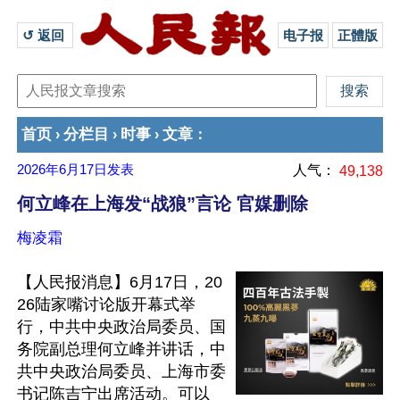
↺ 返回 
电子报
正體版
首页
分栏目
时事
文章
›
›
›
：
2026年6月17日
发表
人气：
49,138
何立峰在上海发“战狼”言论 官媒删除
梅凌霜
【人民报消息】6月17日，20
26陆家嘴讨论版开幕式举
行，中共中央政治局委员、国
务院副总理何立峰并讲话，中
共中央政治局委员、上海市委
书记陈吉宁出席活动。可以