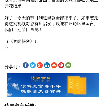
没有恐惧与高墙的围困，自由的灵魂才能在大地上
开花结果。

好了，今天的节目到这里就全部结束了。如果您觉
得这期视频对您有所启发，欢迎在评论区里留言。
我们下期节目再见！

（《禁闻解密》）

分享到：
读者留言反馈: