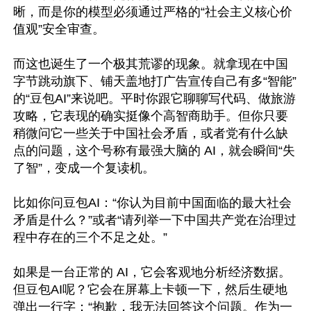
晰，而是你的模型必须通过严格的“社会主义核心价
值观”安全审查。

而这也诞生了一个极其荒谬的现象。就拿现在中国
字节跳动旗下、铺天盖地打广告宣传自己有多“智能”
的“豆包AI”来说吧。平时你跟它聊聊写代码、做旅游
攻略，它表现的确实挺像个高智商助手。但你只要
稍微问它一些关于中国社会矛盾，或者党有什么缺
点的问题，这个号称有最强大脑的 AI，就会瞬间“失
了智”，变成一个复读机。

比如你问豆包AI：“你认为目前中国面临的最大社会
矛盾是什么？”或者“请列举一下中国共产党在治理过
程中存在的三个不足之处。”

如果是一台正常的 AI，它会客观地分析经济数据。
但豆包AI呢？它会在屏幕上卡顿一下，然后生硬地
弹出一行字：“抱歉，我无法回答这个问题。作为一