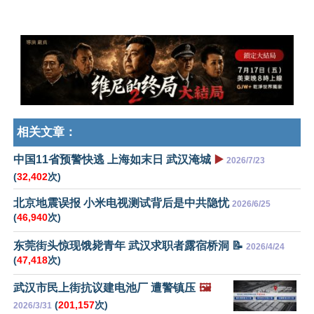
相关文章：
中国11省预警快逃 上海如末日 武汉淹城
▶️
2026/7/23
(
32,402
次)
北京地震误报 小米电视测试背后是中共隐忧
2026/6/25
(
46,940
次)
东莞街头惊现饿毙青年 武汉求职者露宿桥洞 📝
2026/4/24
(
47,418
次)
武汉市民上街抗议建电池厂 遭警镇压
🖼️
(
201,157
次)
2026/3/31