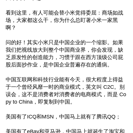
看到这里，有人可能会替小米觉得委屈：商场如战
场，大家都这么干，你为什么总盯著小米一家黑
啊？

问的好！其实小米只是中国企业的一个缩影。如果
我们把视线放大到整个中国商业界，你会发现，缺
乏原发性的创造能力，习惯于跟在西方顶级公司屁
股后面抄作业，是中国企业普遍存在的通病。

中国互联网和科技行业能有今天，很大程度上得益
于一个曾经风靡一时的商业模式，英文叫 C2C。别
误会，这不是消费者对消费者的电商模式，而是 Co
py to China，即复制到中国。

美国有了ICQ和MSN，中国马上就有了腾讯QQ；

美国有了eBay和亚马逊，中国马上就诞生了淘宝和