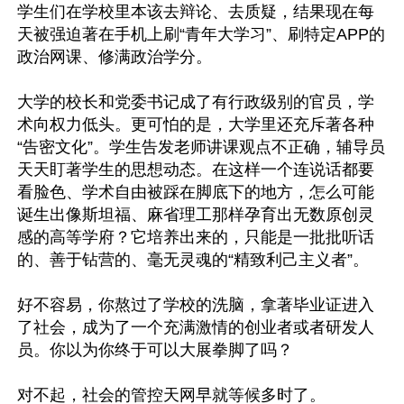
学生们在学校里本该去辩论、去质疑，结果现在每
天被强迫著在手机上刷“青年大学习”、刷特定APP的
政治网课、修满政治学分。

大学的校长和党委书记成了有行政级别的官员，学
术向权力低头。更可怕的是，大学里还充斥著各种
“告密文化”。学生告发老师讲课观点不正确，辅导员
天天盯著学生的思想动态。在这样一个连说话都要
看脸色、学术自由被踩在脚底下的地方，怎么可能
诞生出像斯坦福、麻省理工那样孕育出无数原创灵
感的高等学府？它培养出来的，只能是一批批听话
的、善于钻营的、毫无灵魂的“精致利己主义者”。

好不容易，你熬过了学校的洗脑，拿著毕业证进入
了社会，成为了一个充满激情的创业者或者研发人
员。你以为你终于可以大展拳脚了吗？

对不起，社会的管控天网早就等候多时了。
