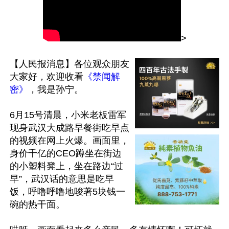
>
【人民报消息】各位观众朋友
大家好，欢迎收看
《禁闻解
密》
，我是孙宁。

6月15号清晨，小米老板雷军
现身武汉大成路早餐街吃早点
的视频在网上火爆。画面里，
身价千亿的CEO蹲坐在街边
的小塑料凳上，坐在路边“过
早”，武汉话的意思是吃早
饭，呼噜呼噜地唆著5块钱一
碗的热干面。
