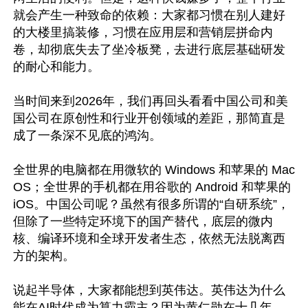
就会产生一种致命的依赖：大家都习惯在别人建好
的大楼里搞装修，习惯在应用层和营销层拼命内
卷，却彻底失去了坐冷板凳，去进行底层基础研发
的耐心和能力。

当时间来到2026年，我们再回头看看中国公司和美
国公司在原创性和行业开创领域的差距，那简直是
成了一条深不见底的鸿沟。

全世界的电脑都在用微软的 Windows 和苹果的 Mac
OS；全世界的手机都在用谷歌的 Android 和苹果的 
iOS。中国公司呢？虽然有很多所谓的“自研系统”，
但除了一些特定环境下的国产替代，底层的微内
核、编译环境和全球开发者生态，依然无法脱离西
方的架构。

说起半导体，大家都能想到英伟达。英伟达为什么
能在AI时代成为算力霸主？因为黄仁勋在十几年