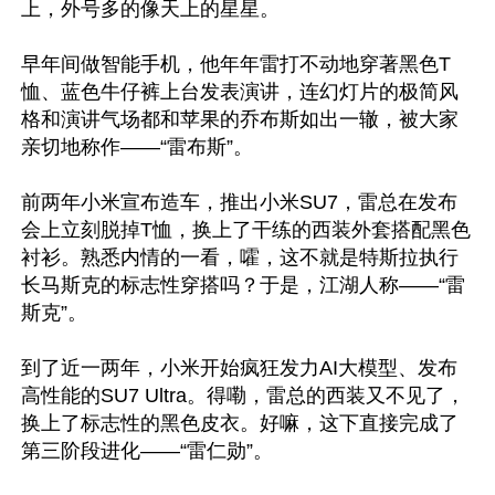
上，外号多的像天上的星星。

早年间做智能手机，他年年雷打不动地穿著黑色T
恤、蓝色牛仔裤上台发表演讲，连幻灯片的极简风
格和演讲气场都和苹果的乔布斯如出一辙，被大家
亲切地称作——“雷布斯”。

前两年小米宣布造车，推出小米SU7，雷总在发布
会上立刻脱掉T恤，换上了干练的西装外套搭配黑色
衬衫。熟悉内情的一看，嚯，这不就是特斯拉执行
长马斯克的标志性穿搭吗？于是，江湖人称——“雷
斯克”。

到了近一两年，小米开始疯狂发力AI大模型、发布
高性能的SU7 Ultra。得嘞，雷总的西装又不见了，
换上了标志性的黑色皮衣。好嘛，这下直接完成了
第三阶段进化——“雷仁勋”。
