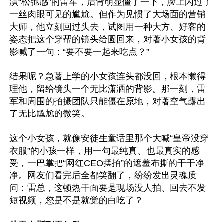
演“松弛感”的雷军，后背明显僵了一下，脸上闪过了
一丝肉眼可见的尴尬。但作为见惯了大场面的营销
大师，他立刻回过头去，试图用一种大方、好客的
姿态把这个穿帮的镜头给圆回来，对著小女孩的背
影喊了一句：“要不要一起来吃点？”

结果呢？急著上学的小女孩连头都没回，根本懒得
理他，留给镜头一个无比潇洒的背影。那一刻，雷
军和周围的拍摄团队只能僵在原地，对著空气露出
了无比尴尬的微笑。

这个小女孩，就像安徒生童话里那个大喊“皇帝没穿
衣服”的小孩一样，用一句最纯真、也最真实的感
受，一巴掌把“网红CEO摆拍”的遮羞布撕的干干净
净。网友们看完后全都笑翻了，纷纷发出灵魂质
问：雷总，这顿热干面要是现场没人拍、回去不发
短视频，您是不是就觉的白吃了？
