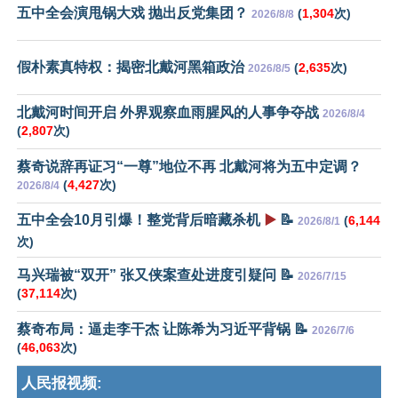
五中全会演甩锅大戏 抛出反党集团？
(
1,304
次)
2026/8/8
假朴素真特权：揭密北戴河黑箱政治
(
2,635
次)
2026/8/5
北戴河时间开启 外界观察血雨腥风的人事争夺战
2026/8/4
(
2,807
次)
蔡奇说辞再证习“一尊”地位不再 北戴河将为五中定调？
(
4,427
次)
2026/8/4
五中全会10月引爆！整党背后暗藏杀机
▶️
📝
(
6,144
2026/8/1
次)
马兴瑞被“双开” 张又侠案查处进度引疑问 📝
2026/7/15
(
37,114
次)
蔡奇布局：逼走李干杰 让陈希为习近平背锅 📝
2026/7/6
(
46,063
次)
人民报视频: