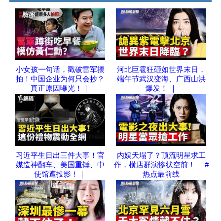
小女孩一句话，戳破雷军摆
河北巨雹狂砸如世界末日，
拍！中国企业为何只会抄？
端午节武汉变海、广西山洪
真正原因曝光！｜
爆发！ ｜
习近平生日出三件大事！官
内娱天塌了？顶流明星求工
媒造神翻车、美国重锤、中
作，横店群演惨状空前！ ｜#
使馆遭投影！｜
热点最前线