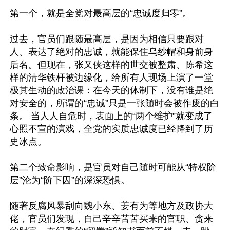
第一个，就是全党对最高层的“忠诚度归零”。

过去，官员们跟随最高层，是因为相信只要跟对
人、表达了绝对的忠诚，就能保住乌纱帽和身前身
后名。但现在，张又侠这样的世交被整肃、陈希这
样的清华铁杆被边缘化，给所有人现场上演了一堂
极其生动的政治课：在今天的体制下，没有谁是绝
对安全的，所谓的“忠诚”只是一张随时会被作废的白
条。 当人人自危时，表面上的“两个维护”就变成了
心照不宣的演戏，全党的实质忠诚度已经降到了历
史冰点。

第二个致命影响，是官员对自己随时可能从“特权阶
层”沦为“阶下囚”的深深恐惧。

随著反腐风暴刮向魏小东、姜有为等地方及政协大
佬，官员们发现，自己辛辛苦苦买来的官职、贪来