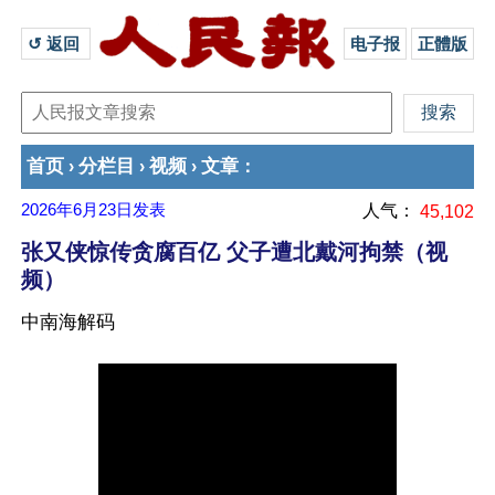
↺ 返回 
电子报
正體版
首页
分栏目
视频
文章
›
›
›
：
2026年6月23日
发表
人气：
45,102
张又侠惊传贪腐百亿 父子遭北戴河拘禁（视
频）
中南海解码