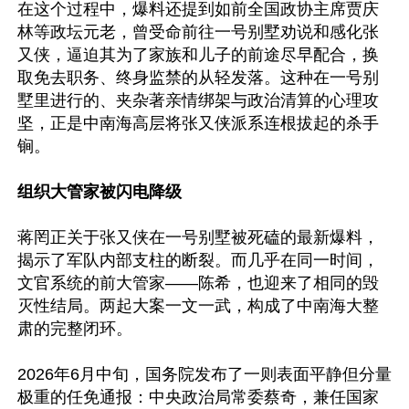
在这个过程中，爆料还提到如前全国政协主席贾庆
林等政坛元老，曾受命前往一号别墅劝说和感化张
又侠，逼迫其为了家族和儿子的前途尽早配合，换
取免去职务、终身监禁的从轻发落。这种在一号别
墅里进行的、夹杂著亲情绑架与政治清算的心理攻
坚，正是中南海高层将张又侠派系连根拔起的杀手
锏。

组织大管家被闪电降级
蒋罔正关于张又侠在一号别墅被死磕的最新爆料，
揭示了军队内部支柱的断裂。而几乎在同一时间，
文官系统的前大管家——陈希，也迎来了相同的毁
灭性结局。两起大案一文一武，构成了中南海大整
肃的完整闭环。

2026年6月中旬，国务院发布了一则表面平静但分量
极重的任免通报：中央政治局常委蔡奇，兼任国家