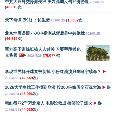
中共大豆外交操弄美巴 美农高调反击经济胁迫
2026/6/25
(
43,613
次)
天下奇谭 (591) ：长生猪
(
15,802
次)
2026/6/25
北京地震误报 小米电视测试背后是中共隐忧
2026/6/25
(
46,615
次)
军方高干训练班搞人人过关 习耍手段矮化
众将领
🖼️▶️
(
78,077
次)
2026/6/25
李现世界杯开球竟被切掉 小粉红崩溃只剩马宁续命？
▶️
(
42,549
次)
2026/6/25
2026大学生找工作找到崩溃 投200份简历全石沉大海
▶️
📝
(
43,096
次)
2026/6/24
韩红得罪2千万北京人 电影没救成 搞笑段子爆火
▶️
📝
(
44,035
次)
2026/6/24