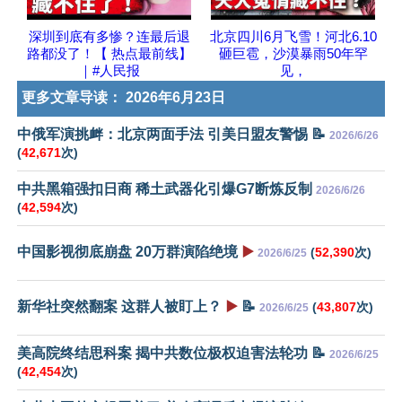
深圳到底有多惨？连最后退
北京四川6月飞雪！河北6.10
路都没了！【 热点最前线】
砸巨雹，沙漠暴雨50年罕
｜#人民报
见，
更多文章导读：
2026年6月23日
中俄军演挑衅：北京两面手法 引美日盟友警惕 📝
2026/6/26
(
42,671
次)
中共黑箱强扣日商 稀土武器化引爆G7断炼反制
2026/6/26
(
42,594
次)
中国影视彻底崩盘 20万群演陷绝境
▶️
(
52,390
次)
2026/6/25
新华社突然翻案 这群人被盯上？
▶️
📝
(
43,807
次)
2026/6/25
美高院终结思科案 揭中共数位极权迫害法轮功 📝
2026/6/25
(
42,454
次)