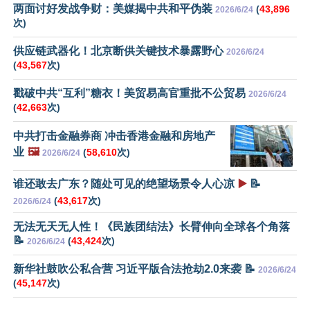
两面讨好发战争财：美媒揭中共和平伪装
(
43,896
2026/6/24
次)
供应链武器化！北京断供关键技术暴露野心
2026/6/24
(
43,567
次)
戳破中共“互利”糖衣！美贸易高官重批不公贸易
2026/6/24
(
42,663
次)
中共打击金融券商 冲击香港金融和房地产
业
🖼️
(
58,610
次)
2026/6/24
谁还敢去广东？随处可见的绝望场景令人心凉
▶️
📝
(
43,617
次)
2026/6/24
无法无天无人性！《民族团结法》长臂伸向全球各个角落
📝
(
43,424
次)
2026/6/24
新华社鼓吹公私合营 习近平版合法抢劫2.0来袭 📝
2026/6/24
(
45,147
次)