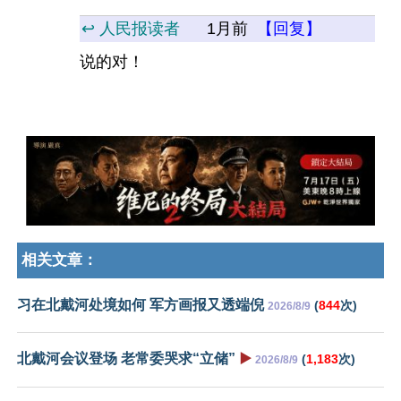
↩️ 人民报读者
1月前
【回复】
说的对！
相关文章：
习在北戴河处境如何 军方画报又透端倪
(
844
次)
2026/8/9
北戴河会议登场 老常委哭求“立储”
▶️
(
1,183
次)
2026/8/9