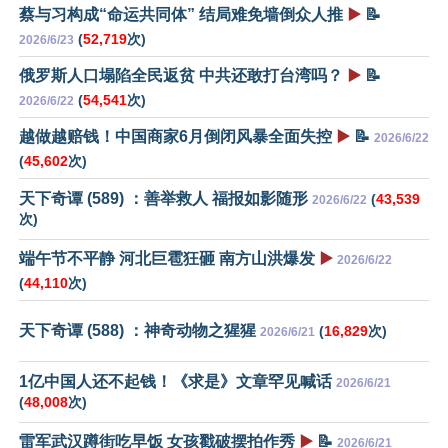
蔡与习构成“命运共同体” 结局难免墙倒众人推
▶️
📝
(
52,719
次)
2026/6/23
俄罗斯人口塌陷全民返贫 中共还敢打台湾吗？
▶️
📝
(
54,541
次)
2026/6/22
越做越赔钱！中国商家6月倒闭风暴全面失控
▶️
📝
2026/6/22
(
45,602
次)
天下奇谭 (589) ：善举救人 福报如影随形
(
43,539
2026/6/22
次)
端午节不平静 河北巨雹狂砸 南方山洪爆发
▶️
2026/6/22
(
44,110
次)
天下奇谭 (588) ：神奇动物之猩猩
(
16,829
次)
2026/6/21
1亿中国人还不起钱！《求是》文章罕见喊话
2026/6/21
(
48,008
次)
雷军武汉蹲街吃早饭 女孩戳破摆拍作秀
▶️
📝
2026/6/21