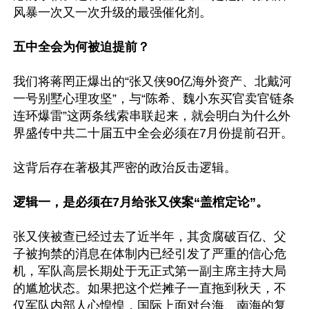
风暴一次又一次升级的最强催化剂。

五中全会为何被迫提前？
我们将蒋罔正爆出的“张又侠90亿海外资产、北戴河
一号别墅心理攻坚”，与“陈希、魏小东买官卖官链条
连环爆雷”这两条线索串联起来，就会明白为什么外
界盛传中共二十届五中全会必须在7月份提前召开。

这背后存在著极其严密的政治反击逻辑。

逻辑一，是必须在7月给张又侠案“盖棺定论”。
张又侠被查已经过去了近半年，其贪腐破百亿、父
子被拘禁的消息在体制内已经引发了严重的信心危
机，军队高层长期处于无正式第一副主席主持大局
的尴尬状态。如果把这个烂摊子一直拖到秋天，不
仅军队内部人心惶惶，国际上面对台海、南海的复