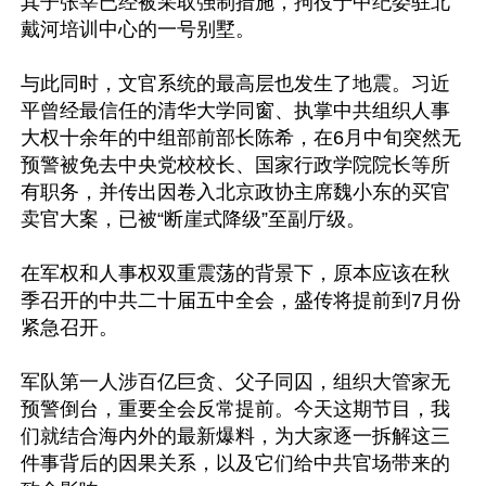
其子张莘已经被采取强制措施，拘役于中纪委驻北
戴河培训中心的一号别墅。

与此同时，文官系统的最高层也发生了地震。习近
平曾经最信任的清华大学同窗、执掌中共组织人事
大权十余年的中组部前部长陈希，在6月中旬突然无
预警被免去中央党校校长、国家行政学院院长等所
有职务，并传出因卷入北京政协主席魏小东的买官
卖官大案，已被“断崖式降级”至副厅级。

在军权和人事权双重震荡的背景下，原本应该在秋
季召开的中共二十届五中全会，盛传将提前到7月份
紧急召开。

军队第一人涉百亿巨贪、父子同囚，组织大管家无
预警倒台，重要全会反常提前。今天这期节目，我
们就结合海内外的最新爆料，为大家逐一拆解这三
件事背后的因果关系，以及它们给中共官场带来的