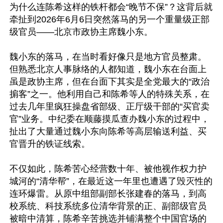
为什么连陈希这样的铁杆都会“晚节不保”？这背后就
牵扯到2026年6月6日突然落马的另一个重量级正部
级官员——北京市政协主席魏小东。

魏小东的落马，在当时看好像只是地方官员整肃。
但熟悉北京人事脉络的人都知道，魏小东在台面上
虽是政协主席，但在台面下其实是全党最大的“政治
掮客”之一。他利用自己和陈希等人的特殊关系，在
过去几年里疯狂操盘省部级、正厅级干部的“买官卖
官”业务。中纪委在顺藤摸瓜查办魏小东的过程中，
扯出了大量通过魏小东向陈希等高层输送利益、买
官晋升的铁证线索。

不仅如此，陈希苦心经营数十年、被他视作权力护
城河的“清华帮”，在最近这一年里也遭遇了毁灭性的
连环爆雷。从原中组部副部长张建春的落马，到高
校系统、科技系统多位清华背景的正、副部级官员
被暗中清算，陈希辛苦挑选并铺满整个中国官场的