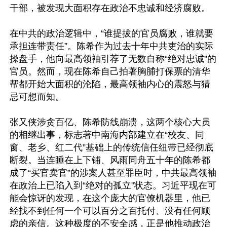
干部，被发现大面积存在政治不忠诚和经济腐败。

在中共的政治逻辑中，“谁提拔的官员腐败，谁就要
承担连带责任”。陈希作为过去十年中共吏治的实际
操盘手，他向最高领袖引荐了无数自称“绝对忠诚”的
官员。然而，现在陈希自己拍著胸脯打保票的清华
帮都开始大面积的沦陷，最高领袖内心的震怒与猜
忌可想而知。

张又侠涉贪百亿、陈希防线崩溃，这两个核心大员
的相继出事，标志著中南海内部建立在“校友、同
窗、老乡、红二代”基础上的传统信任纽带已经彻底
断裂。当连睡在上下铺、风雨同舟五十年的陈希都
成了“买官卖官”的涉案人甚至罪臣时，中共最高领袖
在政治上已陷入到“绝对的孤立”状态。习近平现在可
能会惊讶的发现，在这个庞大的官僚机器里，他已
经找不到任何一个可以百分之百托付、没有任何顾
虑的亲信。这种极度的不安全感，正是他推动政治