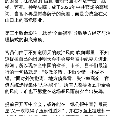
的财富，在纪委的“留置”通知书面前不堪一击。跳
楼、猝死、神秘失踪，成了2026年中共官场的高频
词。当官不再是封妻荫子的美差，而是变成坐在火
山口上的高危职业。

第三个致命影响，就是“全面躺平”导致地方经济与治
理模式的彻底瘫痪。

官员们由于不知道明天的政治风向 吹向哪里，不知
道提拔自己的恩师明天会不会突然被中纪委关进北
戴河，所以现在全中国的省长、市长、县长们最流
行的一句话就是：“多做多错，少做少错，不做不
错。”面对外资撤离、地方债爆雷、失业率高企，官
僚系统选择集体“大字躺平”。所有人都等著五中全会
的风向，谁也不愿意在这场暴风雨前夕当出头鸟。

提前召开五中全会，或许能在一纸公报中宣告最高
层“又一次取得了压倒性胜利”，并在纸面上组建起一