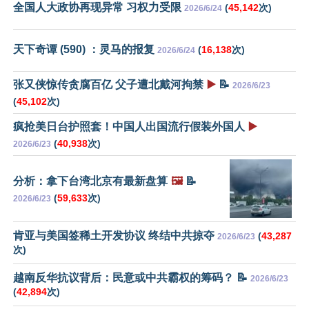
全国人大政协再现异常 习权力受限
(
45,142
次)
2026/6/24
天下奇谭 (590) ：灵马的报复
(
16,138
次)
2026/6/24
张又侠惊传贪腐百亿 父子遭北戴河拘禁
▶️
📝
2026/6/23
(
45,102
次)
疯抢美日台护照套！中国人出国流行假装外国人
▶️
(
40,938
次)
2026/6/23
分析：拿下台湾北京有最新盘算
🖼️
📝
(
59,633
次)
2026/6/23
肯亚与美国签稀土开发协议 终结中共掠夺
(
43,287
2026/6/23
次)
越南反华抗议背后：民意或中共霸权的筹码？ 📝
2026/6/23
(
42,894
次)