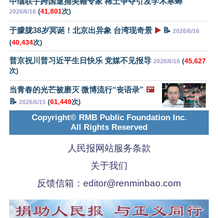
中缅联手跨国逮捕美籍专家 稀土争夺引发学术寒蝉
(
41,801
次)
2026/6/16
于朦胧38岁冥诞！北京出异象 台湾现奇景
▶️
📝
2026/6/16
(
40,434
次)
普京祝川普习近平生日快乐 党媒不见报导
(
45,627
2026/6/16
次)
当青春的光芒被磨灭 微博流行“丧语录”
🖼️
📝
(
61,449
次)
2026/6/15
Copyright© RMB Public Foundation Inc.
All Rights Reserved
人民报网站服务条款
关于我们
反馈信箱：
editor@renminbao.com