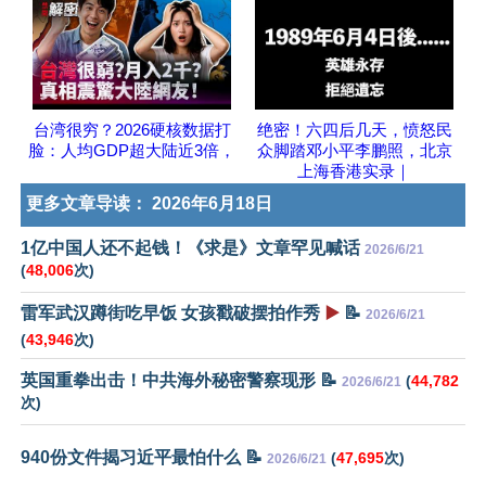
台湾很穷？2026硬核数据打
绝密！六四后几天，愤怒民
脸：人均GDP超大陆近3倍，
众脚踏邓小平李鹏照，北京
上海香港实录｜
更多文章导读：
2026年6月18日
1亿中国人还不起钱！《求是》文章罕见喊话
2026/6/21
(
48,006
次)
雷军武汉蹲街吃早饭 女孩戳破摆拍作秀
▶️
📝
2026/6/21
(
43,946
次)
英国重拳出击！中共海外秘密警察现形 📝
(
44,782
2026/6/21
次)
940份文件揭习近平最怕什么 📝
(
47,695
次)
2026/6/21