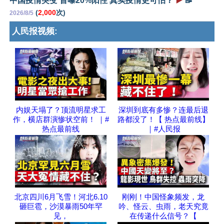
中国疫情突变 首曝20%阳性 真实疫情更可怕？
▶️
📝
(
2,000
次)
2026/8/5
人民报视频:
内娱天塌了？顶流明星求工
深圳到底有多惨？连最后退
作，横店群演惨状空前！ ｜#
路都没了！【 热点最前线】
热点最前线
｜#人民报
北京四川6月飞雪！河北6.10
刚刚！中国怪象频发，龙
砸巨雹，沙漠暴雨50年罕
吟、怪云、虫雨，老天究竟
见，
在传递什么信号？【