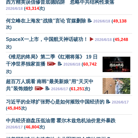
西方精英误信修昔底德陷阱 忽略中共结构性衰落
(
43,314
次)
2026/6/18
何立峰在上海发“战狼”言论 官媒删除 📝
(
49,138
2026/6/18
次)
SpaceX一上市，中国航天神话破功！
▶️
(
45,248
2026/6/18
次)
《维尼的终局》第二季《红潮将落》 19 日
干净世界独家首播
🖼️▶️
📝
(
60,742
2026/6/18
次)
超百万人观看 南韩“最美新娘”用“天灭中
共”装饰婚纱
🖼️▶️
📝
(
61,251
次)
2026/6/17
习近平的全球扩张野心是如何摧毁中国经济的 📝
2026/6/17
(
45,845
次)
中共经济崩盘压低油需 霍尔木兹危机油价意外暴跌
(
46,804
次)
2026/6/17