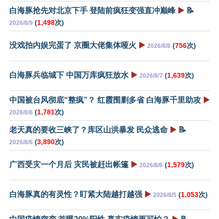
白海豚抢先对北京下手 登陆前疯狂变强直冲巅峰
▶️
📝
(
1,498
次)
2026/8/9
没戏拍内娱完蛋了 京圈大佬集体哑火
▶️
(
756
次)
2026/8/8
白海豚兵临城下 中国万库疯狂放水
▶️
(
1,639
次)
2026/8/7
中国被台风彻底“整疯”？ 红霞围剿多省 白海豚千里助攻
▶️
(
1,781
次)
2026/8/6
老天真的要收三峡了？库区山洪暴发 民众逃命
▶️
📝
(
3,890
次)
2026/8/6
广西受灾一个月后 灾民被赶出帐篷
▶️
(
1,579
次)
2026/8/6
白海豚真的有灵性？盯紧大陆越打越强
▶️
(
1,053
次)
2026/8/5