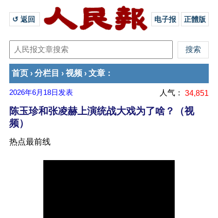
↺ 返回 
电子报
正體版
首页
分栏目
视频
文章
›
›
›
：
2026年6月18日
发表
人气：
34,851
陈玉珍和张凌赫上演统战大戏为了啥？（视
频）
热点最前线