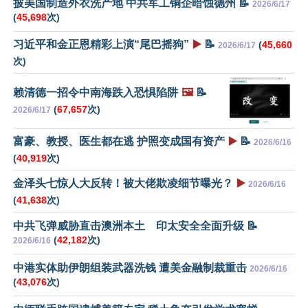
披美国制造外衣洗产地 中共军工铜企暗蚀德州 📝
2026/6/17
(
45,698
次)
习近平和金正恩精彩上演“尾巴摇狗”
▶️
📝
(
45,660
2026/6/17
次)
赖清德一招令中南海跌入恐惧陷阱
🖼️
📝
(
67,657
次)
2026/6/17
富豪、教授、医生都在逃 护照变成国有资产
▶️
📝
2026/6/16
(
40,919
次)
金泽头七惊人大反转！被大佬欺凌细节曝光？
▶️
2026/6/16
(
41,638
次)
中共飞弹威胁直击澳洲本土 印太安全全面升级 📝
(
42,182
次)
2026/6/16
中港实体助伊朗组装武器洗钱 遭美金融制裁重击
2026/6/16
(
43,076
次)