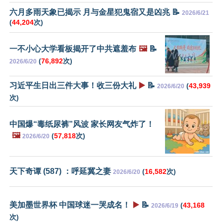
六月多雨天象已揭示 月与金星犯鬼宿又是凶兆 📝
2026/6/21
(
44,204
次)
一不小心大学看板揭开了中共遮羞布
🖼️
📝
(
76,892
次)
2026/6/20
习近平生日出三件大事！收三份大礼
▶️
📝
(
43,939
2026/6/20
次)
中国爆“毒纸尿裤”风波 家长网友气炸了！
🖼️
(
57,818
次)
2026/6/20
天下奇谭 (587) ：呼延冀之妻
(
16,582
次)
2026/6/20
美加墨世界杯 中国球迷一哭成名！
▶️
📝
(
43,168
2026/6/19
次)