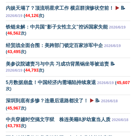
内娱天塌了？顶流明星求工作 横店群演惨状空前！
▶️
📝
(
44,126
次)
2026/6/19
铁链未解：中共国“影子女性主义”控诉国家失能
2026/6/19
(
46,562
次)
经贸战全面合围：美跨部门锁定百家涉军中企
2026/6/19
(
43,495
次)
美参议院谴责习与中共 习成功背黑锅坐等被追责 📝
(
44,793
次)
2026/6/19
5月数据崩盘！中国经济内需塌陷持续衰退
(
45,607
2026/6/19
次)
深圳到底有多惨？连最后退路都没了！
▶️
📝
2026/6/18
(
45,967
次)
中共穿越时空搞文字狱 株连美籍8岁幼童当人质
2026/6/18
(
43,793
次)