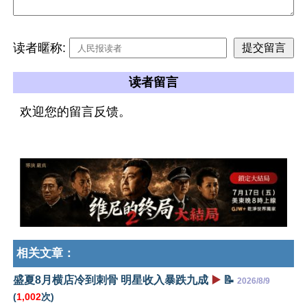
读者暱称:
读者留言
欢迎您的留言反馈。
相关文章：
盛夏8月横店冷到刺骨 明星收入暴跌九成
▶️
📝
2026/8/9
(
1,002
次)