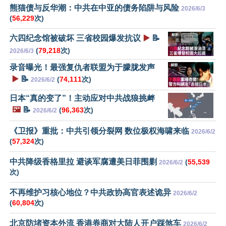
熊猫债与反华潮：中共在中亚的债务陷阱与风险
2026/6/3
(
56,229
次)
六四纪念馆被破坏 三省校园爆发抗议
▶️
📝
(
79,218
次)
2026/6/3
录音曝光！最强复仇者联盟为于朦胧发声
▶️
📝
(
74,111
次)
2026/6/2
日本“真的变了”！主动应对中共战狼挑衅
🖼️
📝
(
96,363
次)
2026/6/2
《卫报》重批：中共引领分裂网 数位极权海啸来临
2026/6/2
(
57,324
次)
中共降级香格里拉 避谈军腐遭美日菲围剿
(
55,539
2026/6/2
次)
不再维护习核心地位？中共政协高官表述诡异
2026/6/2
(
60,804
次)
北京防堵资本外流 香港券商对大陆人开户踩煞车
2026/6/2