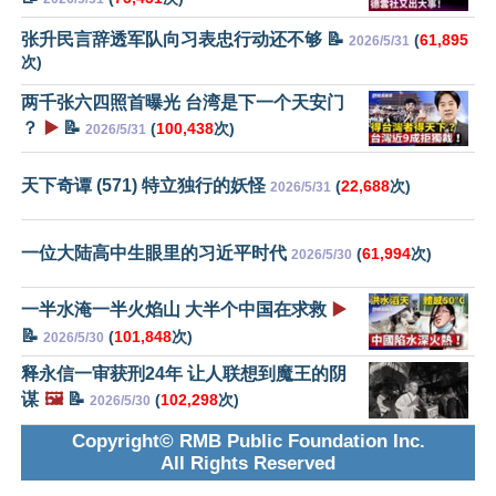
张升民言辞透军队向习表忠行动还不够 📝
(
61,895
2026/5/31
次)
两千张六四照首曝光 台湾是下一个天安门
？
▶️
📝
(
100,438
次)
2026/5/31
天下奇谭 (571) 特立独行的妖怪
(
22,688
次)
2026/5/31
一位大陆高中生眼里的习近平时代
(
61,994
次)
2026/5/30
一半水淹一半火焰山 大半个中国在求救
▶️
📝
(
101,848
次)
2026/5/30
释永信一审获刑24年 让人联想到魔王的阴
谋
🖼️
📝
(
102,298
次)
2026/5/30
Copyright© RMB Public Foundation Inc.
All Rights Reserved