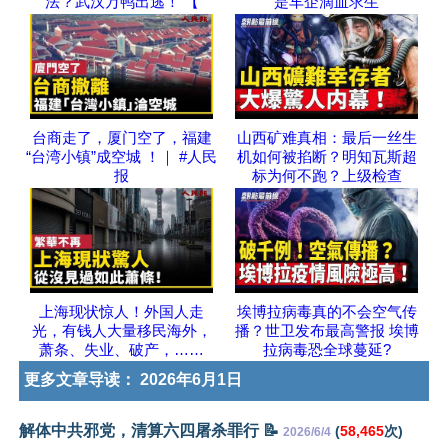
法？武汉万鸭出逃！ 【
是车企滴血求生
台商走了，厦门空了，福建
山西矿难真相：最后一丝生
“台湾小镇”成空城 ！｜ #人民
机如何被掐断？明知瓦斯超
报
标为何不跑？上级检查
上海现状惊人！外国人走
埃博拉病毒真的不会空气传
光，有钱人大量移民海外，
播？世卫发布最高警报 埃博
萧条、失业、破产，……
拉病毒恐全球蔓延?
更多文章导读：
2026年6月1日
解体中共邪党，清算六四屠杀罪行 📝
(
58,465
次)
2026/6/4