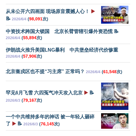
从未公开六四画面 现场原音震撼人心！
▶️
📝
(
98,091
次)
2026/6/4
中资技术跨国大锁国 北京长臂管辖引爆外资恐慌 📝
(
55,894
次)
2026/6/4
伊朗战火推升美国LNG暴利 中共堡垒经济代价惨重
(
57,906
次)
2026/6/4
北京衞戍区也不提“习主席” 正常吗？
(
61,548
次)
2026/6/4
罕见6月飞雪 六四冤气冲天攻入北京
▶️
📝
(
79,167
次)
2026/6/3
一个中共维持多年的神话 被一年轻人砸碎
了
▶️
📝
(
76,145
次)
2026/6/3