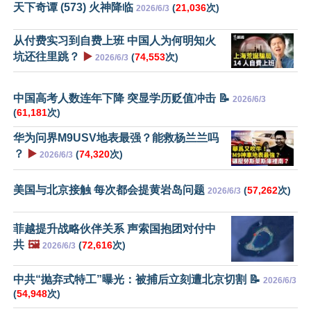
天下奇谭 (573) 火神降临
(
21,036
次)
2026/6/3
从付费实习到自费上班 中国人为何明知火
坑还往里跳？
▶️
(
74,553
次)
2026/6/3
中国高考人数连年下降 突显学历贬值冲击 📝
2026/6/3
(
61,181
次)
华为问界M9USV地表最强？能救杨兰兰吗
？
▶️
(
74,320
次)
2026/6/3
美国与北京接触 每次都会提黄岩岛问题
(
57,262
次)
2026/6/3
菲越提升战略伙伴关系 声索国抱团对付中
共
🖼️
(
72,616
次)
2026/6/3
中共“抛弃式特工”曝光：被捕后立刻遭北京切割 📝
2026/6/3
(
54,948
次)