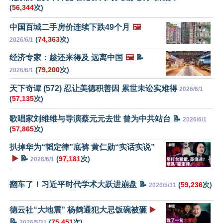
(
56,344
次)
中国百城二手房价连续下跌49个月
🖼️
(
74,363
次)
2026/6/1
经济专家：趁还来得及 远离中国
🖼️
📝
(
79,200
次)
2026/6/1
天下奇谭 (572) 忍让美德积善因 累世未讼实难得
2026/6/1
(
57,135
次)
歌唱家刘维维与导演蔡元元去世 曾为中共站台 📝
2026/6/1
(
57,865
次)
扒掉华为“韬定律”底裤 黄仁勋“实话实说”
▶️
📝
(
97,181
次)
2026/6/1
翻车了！习近平时代学术大跃进崩盘 📝
(
59,236
次)
2026/5/31
德云社“大地震” 杨鹤通犯大忌饭碗被砸
▶️
📝
(
75,451
次)
2026/5/31