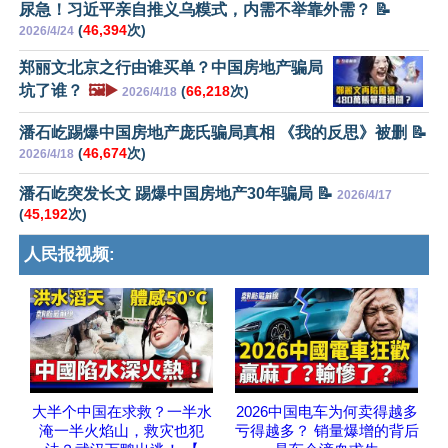
尿急！习近平亲自推义乌糢式，内需不举靠外需？ 📝
(
46,394
次)
2026/4/24
郑丽文北京之行由谁买单？中国房地产骗局
坑了谁？
🖼️▶️
(
66,218
次)
2026/4/18
潘石屹踢爆中国房地产庞氏骗局真相 《我的反思》被删 📝
(
46,674
次)
2026/4/18
潘石屹突发长文 踢爆中国房地产30年骗局 📝
2026/4/17
(
45,192
次)
人民报视频:
大半个中国在求救？一半水
2026中国电车为何卖得越多
淹一半火焰山，救灾也犯
亏得越多？ 销量爆增的背后