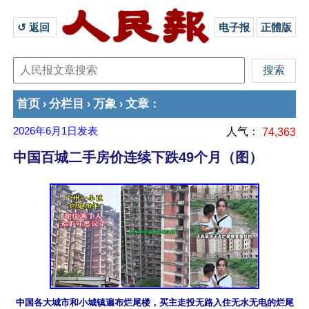
↺ 返回 
电子报
正體版
首页
分栏目
万象
文章
›
›
›
：
2026年6月1日
发表
人气：
74,363
中国百城二手房价连续下跌49个月（图）
中国各大城市和小城镇遍布烂尾楼，买主走投无路入住无水无电的烂尾