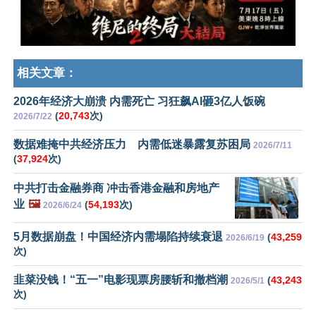
相关文章：
2026年经济大崩溃 内需死亡 习狂飙AI砸3亿人饭碗
(
20,743
次)
2026/7/22
数据难掩中共经济压力 内需低迷暴露复苏困局
2026/7/11
(
37,924
次)
中共打击金融券商 冲击香港金融和房地产
业
🖼️
(
54,193
次)
2026/6/24
5月数据崩盘！中国经济内需塌陷持续衰退
(
43,259
2026/6/19
次)
韭菜没钱！“五一”电影现票房腰斩和撤档潮
(
43,243
2026/5/1
次)