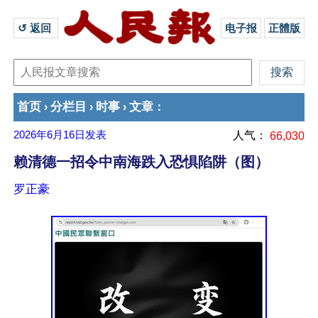
↺ 返回 
电子报
正體版
首页
分栏目
时事
文章
›
›
›
：
2026年6月16日
发表
人气：
66,030
赖清德一招令中南海跌入恐惧陷阱（图）
罗正豪