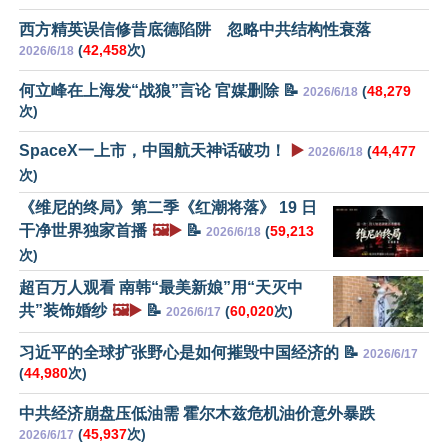
西方精英误信修昔底德陷阱 忽略中共结构性衰落
(
42,458
次)
2026/6/18
何立峰在上海发“战狼”言论 官媒删除 📝
(
48,279
2026/6/18
次)
SpaceX一上市，中国航天神话破功！
▶️
(
44,477
2026/6/18
次)
《维尼的终局》第二季《红潮将落》 19 日
干净世界独家首播
🖼️▶️
📝
(
59,213
2026/6/18
次)
超百万人观看 南韩“最美新娘”用“天灭中
共”装饰婚纱
🖼️▶️
📝
(
60,020
次)
2026/6/17
习近平的全球扩张野心是如何摧毁中国经济的 📝
2026/6/17
(
44,980
次)
中共经济崩盘压低油需 霍尔木兹危机油价意外暴跌
(
45,937
次)
2026/6/17