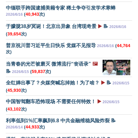
中缅联手跨国逮捕美籍专家 稀土争夺引发学术寒蝉
(
40,943
次)
2026/6/16
于朦胧38岁冥诞！北京出异象 台湾现奇景
▶️
📝
2026/6/16
(
39,654
次)
普京祝川普习近平生日快乐 党媒不见报导
(
44,764
2026/6/16
次)
当青春的光芒被磨灭 微博流行“丧语录”
🖼️
📝
(
59,837
次)
2026/6/15
全红婵出事了？央媒突喊忘掉她！为了啥？
▶️
📝
2026/6/15
(
45,930
次)
中国智驾翻车恐怖现场 不需要任何特效！
▶️
2026/6/15
(
43,102
次)
利率低到1%汇率飙到6.8 中共金融维稳风险炸裂 📝
(
44,933
次)
2026/6/14