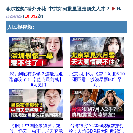
菲尔兹奖“墙外开花”中共如何批量逼走顶尖人才？
▶️
📝
(
18,352
次)
2026/7/26
人民报视频:
深圳到底有多惨？连最后退
北京四川6月飞雪！河北6.10
路都没了！【 热点最前线】
砸巨雹，沙漠暴雨50年罕
｜#人民报
见，
刚刚！中国怪象频发，龙
台湾很穷？2026硬核数据打
吟、怪云、虫雨，老天究竟
脸：人均GDP超大陆近3倍，