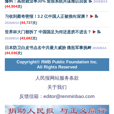
爆料：高校就业率30% 造假系统共谋难以自拔 📝
2026/6/14
(
44,904
次)
习收到蔡奇密报！3.2 亿中国人正被推向深渊？
▶️
📝
(
44,737
次)
2026/6/14
世界杯大门都拆了 中国国足为何还是挤不进去？
▶️
📝
(
43,682
次)
2026/6/14
日本防卫白皮书点名中共最大威胁 痛批军事挑衅
2026/6/14
(
44,036
次)
Copyright© RMB Public Foundation Inc.
All Rights Reserved
人民报网站服务条款
关于我们
反馈信箱：
editor@renminbao.com