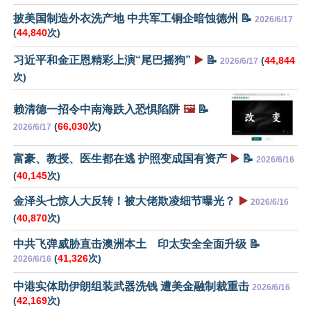
披美国制造外衣洗产地 中共军工铜企暗蚀德州 📝
2026/6/17
(
44,840
次)
习近平和金正恩精彩上演“尾巴摇狗”
▶️
📝
(
44,844
2026/6/17
次)
赖清德一招令中南海跌入恐惧陷阱
🖼️
📝
(
66,030
次)
2026/6/17
富豪、教授、医生都在逃 护照变成国有资产
▶️
📝
2026/6/16
(
40,145
次)
金泽头七惊人大反转！被大佬欺凌细节曝光？
▶️
2026/6/16
(
40,870
次)
中共飞弹威胁直击澳洲本土 印太安全全面升级 📝
(
41,326
次)
2026/6/16
中港实体助伊朗组装武器洗钱 遭美金融制裁重击
2026/6/16
(
42,169
次)