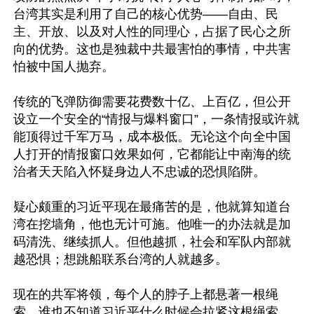
台湾其实是利用了自己的核心优势——自由、民
主、开放、以及对人性的同理心，占据了民心之所
向的优势。这也是独裁中共最害怕的事情，中共害
怕被中国人抛弃。

传统的飞弹防御需要花费数十亿、上百亿，但公开
设立一个安全的“情报与爆料窗口”，一条情报或许就
能顶得过千军万马，成本极低。无论这个向全中国
人打开的情报窗口效果如何，它都能让中南海的统
治者天天陷入怀疑身边人不忠诚的恐惧陷阱。

疑心颇重的习近平现在最痛苦的是，他就算知道台
湾在挖墙角，他也无计可施。他唯一的办法就是加
码清洗、继续抓人。但他越抓，社会和军队内部就
越恐惧；想跳船联系台湾的人就越多。

现在的共军将领，每个人的脖子上都悬著一根绳
索，谁也不知道习近平什么时候会拉紧这根绳索。