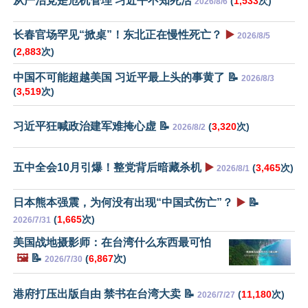
从严治党是危机管理 习近平不知死活
(
1,533
次)
2026/8/6
长春官场罕见“掀桌”！东北正在慢性死亡？
▶️
2026/8/5
(
2,883
次)
中国不可能超越美国 习近平最上头的事黄了 📝
2026/8/3
(
3,519
次)
习近平狂喊政治建军难掩心虚 📝
(
3,320
次)
2026/8/2
五中全会10月引爆！整党背后暗藏杀机
▶️
(
3,465
次)
2026/8/1
日本熊本强震，为何没有出现“中国式伤亡”？
▶️
📝
(
1,665
次)
2026/7/31
美国战地摄影师：在台湾什么东西最可怕
🖼️
📝
(
6,867
次)
2026/7/30
港府打压出版自由 禁书在台湾大卖 📝
(
11,180
次)
2026/7/27