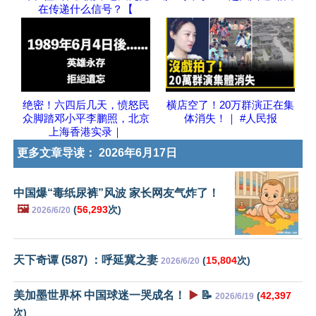
在传递什么信号？【
绝密！六四后几天，愤怒民
横店空了！20万群演正在集
众脚踏邓小平李鹏照，北京
体消失！｜ #人民报
上海香港实录｜
更多文章导读：
2026年6月17日
中国爆“毒纸尿裤”风波 家长网友气炸了！
🖼️
(
56,293
次)
2026/6/20
天下奇谭 (587) ：呼延冀之妻
(
15,804
次)
2026/6/20
美加墨世界杯 中国球迷一哭成名！
▶️
📝
(
42,397
2026/6/19
次)