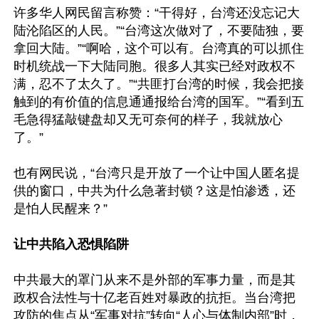
许多华人网民留言称赞：“干得好，台湾还没忘记大
陆沦陷区的人民。”“台湾这次做对了，不要陆独，要
拿回大陆。”“啊哈，这个可以有。台湾真的可以抓住
时机统战一下大陆同胞。很多人其实已经对政权不
满，忍不了太久了。”“共匪打台湾的时候，我会把接
触到的有价值的信息通通报给台湾的国军。”“看到五
毛急得猛敲键盘却又无可奈何的样子，我就放心
了。”

也有网民说，“台湾只是开放了一个让中国人匿名提
供的窗口，中共为什么急著封锁？这是怕渗透，还
是怕人民醒来？”

让中共陷入恐惧陷阱
中共最大的罩门从来不是外部的军事力量，而是其
政权合法性与十亿老百姓对暴政的抗拒。当台湾把
攻防的焦点从“军事对抗”转向“人心与体制内部”时，