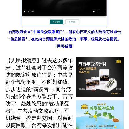
台湾政府设立
“中国民众联系窗口”
，所有心怀正义的大陆民可以点击
“信息留言”，在此向台湾提供大陆的政治、军事、经济及社会情资。
（网页截图）
【人民报消息】过去这么多年
来，过节社会对于台海两岸攻
防的既定印象往往是：中共是
那个气势汹汹、不断划红线、
步步进逼的“霸凌者”；而台湾
则是那个在各方掣肘下、苦苦
防守、处处隐忍的“被动承受
者”。中共发动文攻武吓、军
机绕台、挖走邦交国、对台商
以商围政，台湾每次都只能在