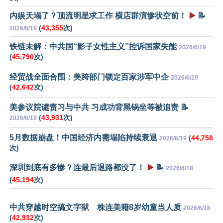
内娱天塌了？顶流明星求工作 横店群演惨状空前！
▶️
📝
(
43,355
次)
2026/6/19
铁链未解：中共国“影子女性主义”控诉国家失能
2026/6/19
(
45,790
次)
经贸战全面合围：美跨部门锁定百家涉军中企
2026/6/19
(
42,642
次)
美参议院谴责习与中共 习成功背黑锅坐等被追责 📝
(
43,931
次)
2026/6/19
5月数据崩盘！中国经济内需塌陷持续衰退
(
44,758
2026/6/19
次)
深圳到底有多惨？连最后退路都没了！
▶️
📝
2026/6/18
(
45,194
次)
中共穿越时空搞文字狱 株连美籍8岁幼童当人质
2026/6/18
(
42,932
次)