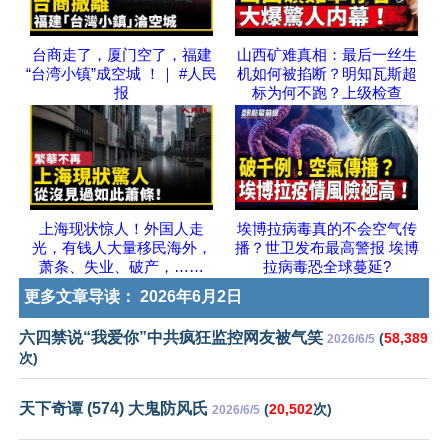
台商走了，厦门空了，福建
山西矿难真相：最后一丝生
“台湾小镇”成空城 ！｜ #人民
机如何被掐断？明知瓦斯超
报
标为何不跑？上级检查
上海现状惊人！外国人走
埃博拉病毒真的不会空气传
光，有钱人大量移民海外，
播？世卫发布最高警报 埃博
萧条、失业、破产，……
拉病毒恐全球蔓延?
更多文章导读：
2026年6月2日
六四禁说“我爱你”中共疯狂监控网友被气笑
(
58,389
2026/6/5
次)
天下奇谭 (574) 大鬼防风氏
(
20,502
次)
2026/6/5