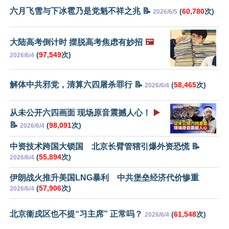
六月飞雪与下冰雹乃是党魁不祥之兆 📝
(
60,780
次)
2026/6/5
大陆高考倒计时 摆脱高考焦虑有妙招
🖼️
(
97,549
次)
2026/6/4
解体中共邪党，清算六四屠杀罪行 📝
(
58,465
次)
2026/6/4
从未公开六四画面 现场原音震撼人心！
▶️
📝
(
98,091
次)
2026/6/4
中资技术跨国大锁国 北京长臂管辖引爆外资恐慌 📝
(
55,894
次)
2026/6/4
伊朗战火推升美国LNG暴利 中共堡垒经济代价惨重
(
57,906
次)
2026/6/4
北京衞戍区也不提“习主席” 正常吗？
(
61,548
次)
2026/6/4