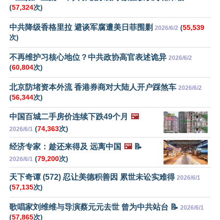
(
57,324
次)
中共降级香格里拉 避谈军腐遭美日菲围剿
(
55,539
2026/6/2
次)
不再维护习核心地位？中共政协高官表述诡异
2026/6/2
(
60,804
次)
北京防堵资本外流 香港券商对大陆人开户踩煞车
2026/6/2
(
56,344
次)
中国百城二手房价连续下跌49个月
🖼️
(
74,363
次)
2026/6/1
经济专家：趁还来得及 远离中国
🖼️
📝
(
79,200
次)
2026/6/1
天下奇谭 (572) 忍让美德积善因 累世未讼实难得
2026/6/1
(
57,135
次)
歌唱家刘维维与导演蔡元元去世 曾为中共站台 📝
2026/6/1
(
57,865
次)