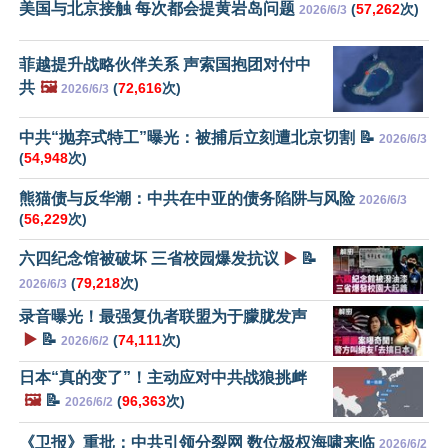
美国与北京接触 每次都会提黄岩岛问题
(
57,262
次)
2026/6/3
菲越提升战略伙伴关系 声索国抱团对付中
共
🖼️
(
72,616
次)
2026/6/3
中共“抛弃式特工”曝光：被捕后立刻遭北京切割 📝
2026/6/3
(
54,948
次)
熊猫债与反华潮：中共在中亚的债务陷阱与风险
2026/6/3
(
56,229
次)
六四纪念馆被破坏 三省校园爆发抗议
▶️
📝
(
79,218
次)
2026/6/3
录音曝光！最强复仇者联盟为于朦胧发声
▶️
📝
(
74,111
次)
2026/6/2
日本“真的变了”！主动应对中共战狼挑衅
🖼️
📝
(
96,363
次)
2026/6/2
《卫报》重批：中共引领分裂网 数位极权海啸来临
2026/6/2