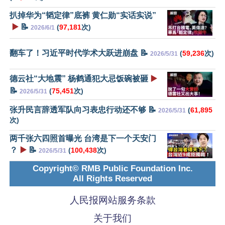
扒掉华为“韬定律”底裤 黄仁勋“实话实说”
▶️
📝
(
97,181
次)
2026/6/1
翻车了！习近平时代学术大跃进崩盘 📝
(
59,236
次)
2026/5/31
德云社“大地震” 杨鹤通犯大忌饭碗被砸
▶️
📝
(
75,451
次)
2026/5/31
张升民言辞透军队向习表忠行动还不够 📝
(
61,895
2026/5/31
次)
两千张六四照首曝光 台湾是下一个天安门
？
▶️
📝
(
100,438
次)
2026/5/31
Copyright© RMB Public Foundation Inc.
All Rights Reserved
人民报网站服务条款
关于我们