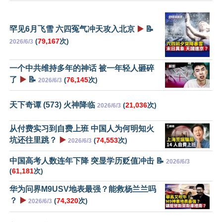
罕见6月飞雪 六四冤气冲天攻入北京
▶️
📝
(
79,167
次)
2026/6/3
一个中共维持多年的神话 被一年轻人砸碎
了
▶️
📝
(
76,145
次)
2026/6/3
天下奇谭 (573) 火神降临
(
21,036
次)
2026/6/3
从付费实习到自费上班 中国人为何明知火
坑还往里跳？
▶️
(
74,553
次)
2026/6/3
中国高考人数连年下降 突显学历贬值冲击 📝
2026/6/3
(
61,181
次)
华为问界M9USV地表最强？能救杨兰兰吗
？
▶️
(
74,320
次)
2026/6/3