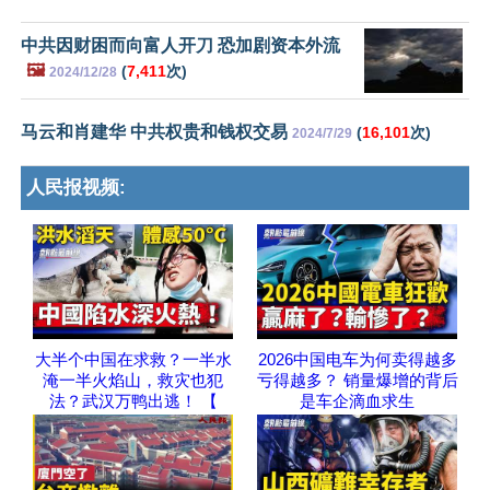
中共因财困而向富人开刀 恐加剧资本外流
🖼️
(
7,411
次)
2024/12/28
马云和肖建华 中共权贵和钱权交易
(
16,101
次)
2024/7/29
人民报视频:
大半个中国在求救？一半水
2026中国电车为何卖得越多
淹一半火焰山，救灾也犯
亏得越多？ 销量爆增的背后
法？武汉万鸭出逃！ 【
是车企滴血求生