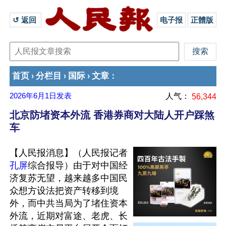
↺ 返回 
电子报
正體版
首页
分栏目
国际
文章
›
›
›
：
2026年6月1日
发表
人气：
56,344
北京防堵资本外流 香港券商对大陆人开户踩煞
车
【人民报消息】（人民报记者
孔屏
综合报导）由于对中国经
济复苏无望，越来越多中国民
众想方设法把资产转移到境
外，而中共当局为了堵住资本
外流，近期对富途、老虎、长