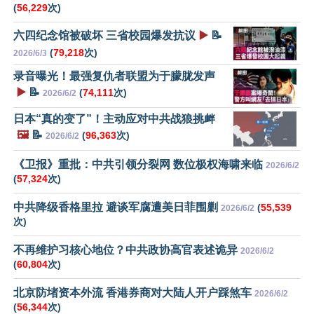
(
56,229
次)
六四纪念馆被破坏 三省校园爆发抗议
▶️
📝
(
79,218
次)
2026/6/3
录音曝光！最强复仇者联盟为于朦胧发声
▶️
📝
(
74,111
次)
2026/6/2
日本“真的变了”！主动应对中共战狼挑衅
🖼️
📝
(
96,363
次)
2026/6/2
《卫报》重批：中共引领分裂网 数位极权海啸来临
2026/6/2
(
57,324
次)
中共降级香格里拉 避谈军腐遭美日菲围剿
(
55,539
2026/6/2
次)
不再维护习核心地位？中共政协高官表述诡异
2026/6/2
(
60,804
次)
北京防堵资本外流 香港券商对大陆人开户踩煞车
2026/6/2
(
56,344
次)