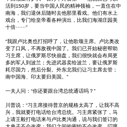
活到150岁，要当中国人民的精神领袖，一直住在中
南海，我们退休后随时去他那里看戏。他们有水上
戏台，专门给皇帝看各种演出，比我们海湖庄园美
十倍······”

“我跟卢比奥也打招呼了，让他歌颂主席。卢比奥改
变了口风，不再敌视中国了。我们已开始秘密帮助
习主席，让俄罗斯尽快崩盘，我们很快就会布局更
多的军人到波兰；先进武器卖给波兰，要让俄罗斯
耗尽国力，然后分裂。外东北我们让习主席去管；
南中国海、印太要归美国。”

一夫人问：“你还要跟台湾总统通话吗？”

川普说：“习主席接待普京的规格太高了，让我不高
兴，我就要打电话给台湾总统。习主席紧张了，马
上请王毅打电话来与卢比奥沟通，说与我们签订的
大单子不会改变；我们之间的密约不会改变，叮嚷