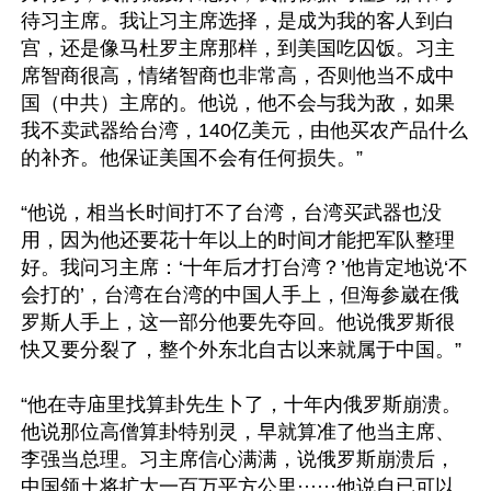
待习主席。我让习主席选择，是成为我的客人到白
宫，还是像马杜罗主席那样，到美国吃囚饭。习主
席智商很高，情绪智商也非常高，否则他当不成中
国（中共）主席的。他说，他不会与我为敌，如果
我不卖武器给台湾，140亿美元，由他买农产品什么
的补齐。他保证美国不会有任何损失。”

“他说，相当长时间打不了台湾，台湾买武器也没
用，因为他还要花十年以上的时间才能把军队整理
好。我问习主席：‘十年后才打台湾？’他肯定地说‘不
会打的’，台湾在台湾的中国人手上，但海参崴在俄
罗斯人手上，这一部分他要先夺回。他说俄罗斯很
快又要分裂了，整个外东北自古以来就属于中国。”

“他在寺庙里找算卦先生卜了，十年内俄罗斯崩溃。
他说那位高僧算卦特别灵，早就算准了他当主席、
李强当总理。习主席信心满满，说俄罗斯崩溃后，
中国领土将扩大一百万平方公里······他说自已可以