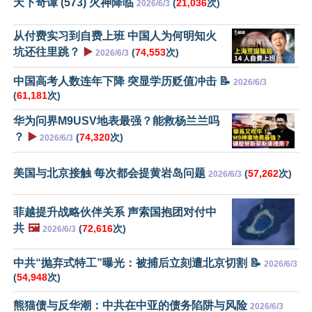
天下奇谭 (573) 火神降临
(
21,036
次)
2026/6/3
从付费实习到自费上班 中国人为何明知火
坑还往里跳？
▶️
(
74,553
次)
2026/6/3
中国高考人数连年下降 突显学历贬值冲击 📝
2026/6/3
(
61,181
次)
华为问界M9USV地表最强？能救杨兰兰吗
？
▶️
(
74,320
次)
2026/6/3
美国与北京接触 每次都会提黄岩岛问题
(
57,262
次)
2026/6/3
菲越提升战略伙伴关系 声索国抱团对付中
共
🖼️
(
72,616
次)
2026/6/3
中共“抛弃式特工”曝光：被捕后立刻遭北京切割 📝
2026/6/3
(
54,948
次)
熊猫债与反华潮：中共在中亚的债务陷阱与风险
2026/6/3