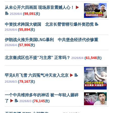
从未公开六四画面 现场原音震撼人心！
▶️
📝
(
98,091
次)
2026/6/4
中资技术跨国大锁国 北京长臂管辖引爆外资恐慌 📝
(
55,894
次)
2026/6/4
伊朗战火推升美国LNG暴利 中共堡垒经济代价惨重
(
57,906
次)
2026/6/4
北京衞戍区也不提“习主席” 正常吗？
(
61,548
次)
2026/6/4
罕见6月飞雪 六四冤气冲天攻入北京
▶️
📝
(
79,167
次)
2026/6/3
一个中共维持多年的神话 被一年轻人砸碎
了
▶️
📝
(
76,145
次)
2026/6/3