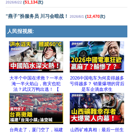
(
51,134
次)
2026/6/22
“燕子”扮服务员 川习会暗战！
(
12,470
次)
2026/6/1
人民报视频:
大半个中国在求救？一半水
2026中国电车为何卖得越多
淹一半火焰山，救灾也犯
亏得越多？ 销量爆增的背后
法？武汉万鸭出逃！ 【
是车企滴血求生
台商走了，厦门空了，福建
山西矿难真相：最后一丝生