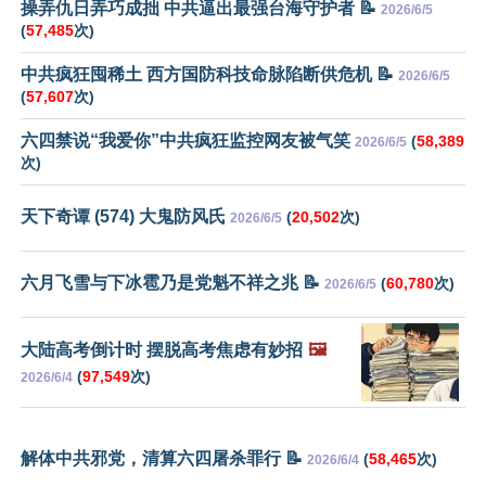
操弄仇日弄巧成拙 中共逼出最强台海守护者 📝
2026/6/5
(
57,485
次)
中共疯狂囤稀土 西方国防科技命脉陷断供危机 📝
2026/6/5
(
57,607
次)
六四禁说“我爱你”中共疯狂监控网友被气笑
(
58,389
2026/6/5
次)
天下奇谭 (574) 大鬼防风氏
(
20,502
次)
2026/6/5
六月飞雪与下冰雹乃是党魁不祥之兆 📝
(
60,780
次)
2026/6/5
大陆高考倒计时 摆脱高考焦虑有妙招
🖼️
(
97,549
次)
2026/6/4
解体中共邪党，清算六四屠杀罪行 📝
(
58,465
次)
2026/6/4