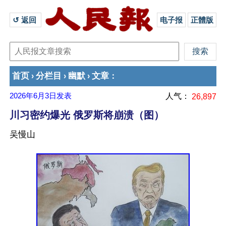
↺ 返回 
电子报
正體版
首页
分栏目
幽默
文章
›
›
›
：
2026年6月3日
发表
人气：
26,897
川习密约爆光 俄罗斯将崩溃（图）
吴慢山