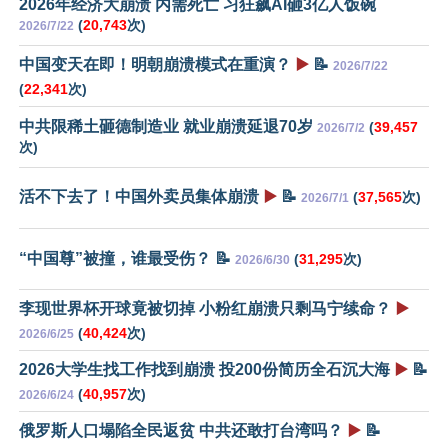
2026年经济大崩溃 内需死亡 习狂飙AI砸3亿人饭碗
(
20,743
次)
2026/7/22
中国变天在即！明朝崩溃模式在重演？
▶️
📝
2026/7/22
(
22,341
次)
中共限稀土砸德制造业 就业崩溃延退70岁
(
39,457
2026/7/2
次)
活不下去了！中国外卖员集体崩溃
▶️
📝
(
37,565
次)
2026/7/1
“中国尊”被撞，谁最受伤？ 📝
(
31,295
次)
2026/6/30
李现世界杯开球竟被切掉 小粉红崩溃只剩马宁续命？
▶️
(
40,424
次)
2026/6/25
2026大学生找工作找到崩溃 投200份简历全石沉大海
▶️
📝
(
40,957
次)
2026/6/24
俄罗斯人口塌陷全民返贫 中共还敢打台湾吗？
▶️
📝