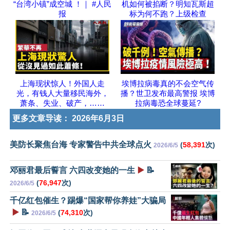
“台湾小镇”成空城 ！｜ #人民
机如何被掐断？明知瓦斯超
报
标为何不跑？上级检查
上海现状惊人！外国人走
埃博拉病毒真的不会空气传
光，有钱人大量移民海外，
播？世卫发布最高警报 埃博
萧条、失业、破产，……
拉病毒恐全球蔓延?
更多文章导读：
2026年6月3日
美防长聚焦台海 专家警告中共全球点火
(
58,391
次)
2026/6/5
邓丽君最后誓言 六四改变她的一生
▶️
📝
(
76,947
次)
2026/6/5
千亿红包催生？踢爆“国家帮你养娃”大骗局
▶️
📝
(
74,310
次)
2026/6/5