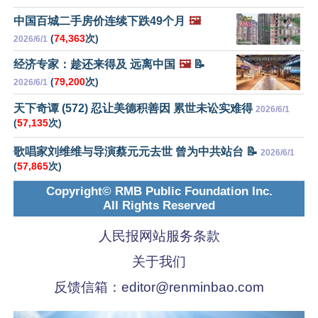
中国百城二手房价连续下跌49个月
🖼️
(
74,363
次)
2026/6/1
经济专家：趁还来得及 远离中国
🖼️
📝
(
79,200
次)
2026/6/1
天下奇谭 (572) 忍让美德积善因 累世未讼实难得
2026/6/1
(
57,135
次)
歌唱家刘维维与导演蔡元元去世 曾为中共站台 📝
2026/6/1
(
57,865
次)
Copyright© RMB Public Foundation Inc.
All Rights Reserved
人民报网站服务条款
关于我们
反馈信箱：
editor@renminbao.com