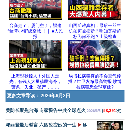
台商走了，厦门空了，福建
山西矿难真相：最后一丝生
“台湾小镇”成空城 ！｜ #人民
机如何被掐断？明知瓦斯超
报
标为何不跑？上级检查
上海现状惊人！外国人走
埃博拉病毒真的不会空气传
光，有钱人大量移民海外，
播？世卫发布最高警报 埃博
萧条、失业、破产，……
拉病毒恐全球蔓延?
更多文章导读：
2026年6月2日
美防长聚焦台海 专家警告中共全球点火
(
58,391
次)
2026/6/5
邓丽君最后誓言 六四改变她的一生
▶️
📝