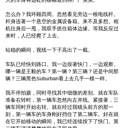
大的车身将远处的横幅遮挡得严严实实。

怎么办？我环顾四周。忽然看见旁边一根电线杆。
杆身连著一个悬空的金属设备箱。来不及多想。相
机往身后一甩，我双手抓住箱体边缘。等我反应过
来时，人已经爬了上去。

站稳的瞬间，视线一下子高出了一截。

车队已经快到路口。我一边按著快门，一边观察。
哪一辆是王毅的车？第一辆？第三辆？还是中间那
辆？三辆黑色Suburban看上去几乎一模一样。

我不停拍摄，同时寻找其中细微的差别。就在车队
准备右转时，第一辆车忽然向左并线。紧接著，三
辆车同时开始右转。就在经过我镜头前方的那一
刻，第一辆车的车身刚好挡住了第二辆车。好在就
在它开始移动的瞬间，我已经连续按下了快门。第