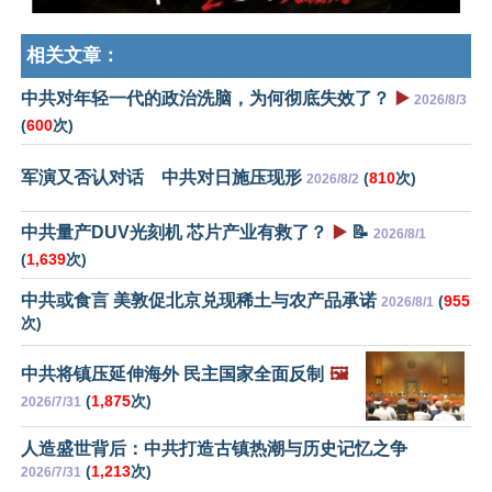
相关文章：
中共对年轻一代的政治洗脑，为何彻底失效了？
▶️
2026/8/3
(
600
次)
军演又否认对话 中共对日施压现形
(
810
次)
2026/8/2
中共量产DUV光刻机 芯片产业有救了？
▶️
📝
2026/8/1
(
1,639
次)
中共或食言 美敦促北京兑现稀土与农产品承诺
(
955
2026/8/1
次)
中共将镇压延伸海外 民主国家全面反制
🖼️
(
1,875
次)
2026/7/31
人造盛世背后：中共打造古镇热潮与历史记忆之争
(
1,213
次)
2026/7/31