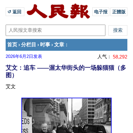
↺ 返回 
电子报
正體版
首页
分栏目
时事
文章
›
›
›
：
2026年6月2日
发表
人气：
58,292
艾文：追车 ——渥太华街头的一场躲猫猫（多
图）
艾文