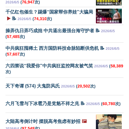
(
76,947
次)
2026/6/5
千亿红包催生？踢爆“国家帮你养娃”大骗局
▶️
📝
(
74,310
次)
2026/6/5
操弄仇日弄巧成拙 中共逼出最强台海守护者 📝
2026/6/5
(
57,485
次)
中共疯狂囤稀土 西方国防科技命脉陷断供危机 📝
2026/6/5
(
57,607
次)
六四禁说“我爱你”中共疯狂监控网友被气笑
(
58,389
2026/6/5
次)
天下奇谭 (574) 大鬼防风氏
(
20,502
次)
2026/6/5
六月飞雪与下冰雹乃是党魁不祥之兆 📝
(
60,780
次)
2026/6/5
大陆高考倒计时 摆脱高考焦虑有妙招
🖼️
(
97,549
次)
2026/6/4