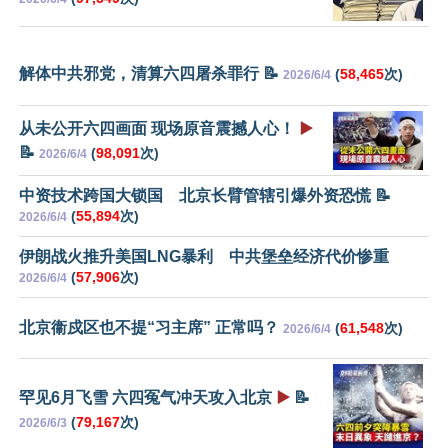
解体中共邪党，清算六四屠杀罪行 📝
(
58,465
次)
2026/6/4
从未公开六四画面 现场原音震撼人心！
▶️
📝
(
98,091
次)
2026/6/4
中资技术跨国大锁国 北京长臂管辖引爆外资恐慌 📝
(
55,894
次)
2026/6/4
伊朗战火推升美国LNG暴利 中共堡垒经济代价惨重
(
57,906
次)
2026/6/4
北京衞戍区也不提“习主席” 正常吗？
(
61,548
次)
2026/6/4
罕见6月飞雪 六四冤气冲天攻入北京
▶️
📝
(
79,167
次)
2026/6/3