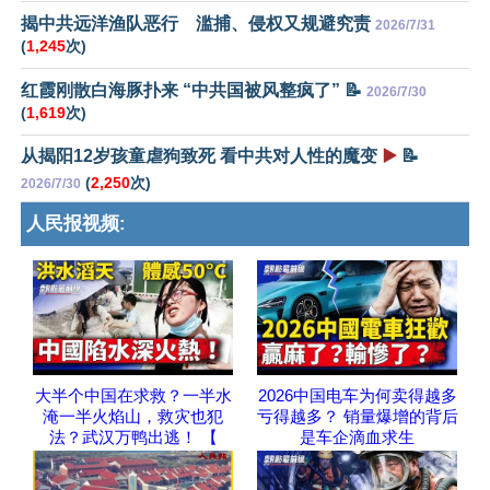
揭中共远洋渔队恶行 滥捕、侵权又规避究责
2026/7/31
(
1,245
次)
红霞刚散白海豚扑来 “中共国被风整疯了” 📝
2026/7/30
(
1,619
次)
从揭阳12岁孩童虐狗致死 看中共对人性的魔变
▶️
📝
(
2,250
次)
2026/7/30
人民报视频:
大半个中国在求救？一半水
2026中国电车为何卖得越多
淹一半火焰山，救灾也犯
亏得越多？ 销量爆增的背后
法？武汉万鸭出逃！ 【
是车企滴血求生