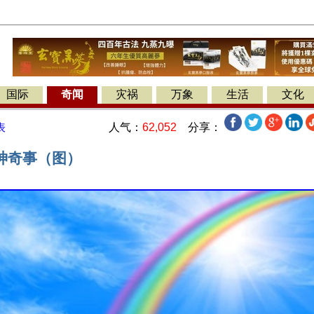
国际
奇闻
灾祸
万象
生活
文化
人气：
62,052
分享：
表
神奇事（图）