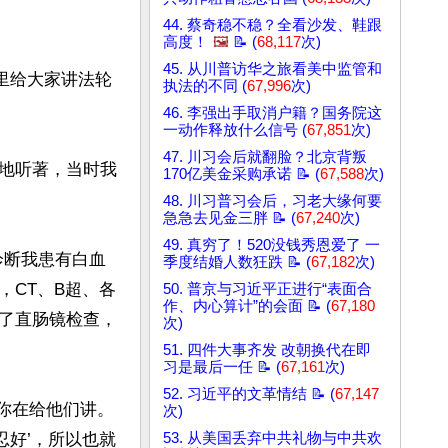
44. 蔡奇稳不稳？全看沙发、鞋跟
高度！
🖼️
📝 (
68,117
次)
45. 从川普访华之旅看美中监管和
里给大家讲法轮
执法的不同 (
67,996
次)
46. 李强出手取消户籍？国务院这
一动作释放什么信号 (
67,851
次)
47. 川习会后就翻脸？北京背叛
地听著，当时我
170亿美金采购承诺 📝 (
67,588
次)
48. 川习普习会后，习老大缘何要
急急去见金三胖 📝 (
67,240
次)
49. 真穷了！520没钱秀恩爱了 一
诊断我患有白血
季度结婚人数狂跌 📝 (
67,182
次)
，CT、B超、各
50. 普京与习近平正进行“表面合
作、内心算计”的会面 📝 (
67,180
了直肠镜检查，
次)
51. 四件大事齐发 改朝换代在即
习是最后一任 📝 (
67,161
次)
52. 习近平的文革情结 📝 (
67,147
到你在给他们讲。
次)
忍好’，所以也就
53. 从美国丢弃中共礼物与中共欢