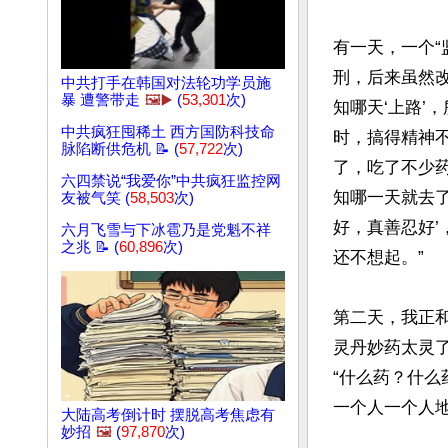
有一天，一个“
刑，后来虽然
中共打手在韩国对法轮功学员施
暴 遭警带走
🖼️▶️
(
53,301
次)
知哪天‘上路’
中共疯狂囤稀土 西方国防科技命
时，搞得精神
脉陷断供危机 📝 (
57,722
次)
了，吃了不少
六四禁说“我爱你”中共疯狂监控网
知哪一天就去了
友被气笑 (
58,503
次)
好，真善忍好’
六月飞雪与下冰雹乃是党魁不祥
之兆 📝 (
60,896
次)
还不想起。”

第二天，我正
灵丹妙药太灵
“什么药？什么
一个人一个人地
大陆高考倒计时 摆脱高考焦虑有
妙招
🖼️
(
97,870
次)