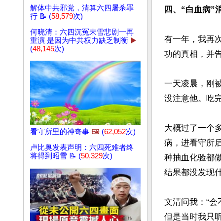
解体中共邪党，清算六四屠杀罪
四、“白血病”
行 📝 (
58,579
次)
何晓清：六四沉冤未雪悲剧一再
有一年，我再
重演 是因为中共权力缺乏制衡
▶️
(
48,145
次)
功的真相，并告
一天凌晨，刚
没注意他。吃完
大概过了一个
看守所里的神奇事
🖼️
(
62,052
次)
病，进看守所
卢比奥发表声明：六四死难者终
将得到昭雪 📝 (
50,329
次)
种抽血化验都
结果都没发现什
文清问我：“会
但是当时我只听