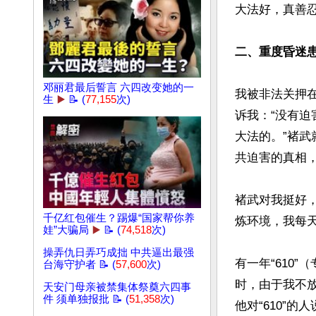
大法好，真善忍
二、重度昏迷
邓丽君最后誓言 六四改变她的一
我被非法关押
生
▶️
📝 (
77,155
次)
诉我：“没有
大法的。”褚
共迫害的真相，
褚武对我挺好
千亿红包催生？踢爆“国家帮你养
炼环境，我每
娃”大骗局
▶️
📝 (
74,518
次)
操弄仇日弄巧成拙 中共逼出最强
有一年“610
台海守护者 📝 (
57,600
次)
时，由于我不
天安门母亲被禁集体祭奠六四事
件 须单独报批 📝 (
51,358
次)
他对“610”