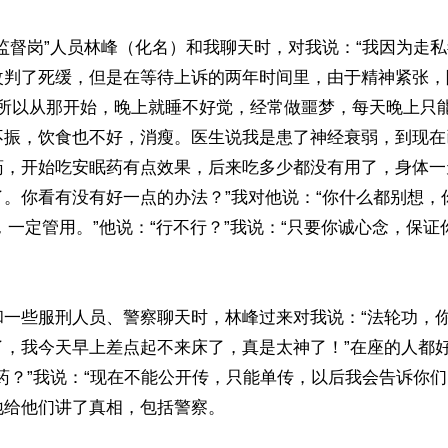
监督岗”人员林峰（化名）和我聊天时，对我说：“我因为走
改判了死缓，但是在等待上诉的两年时间里，由于精神紧张，
，所以从那开始，晚上就睡不好觉，经常做噩梦，每天晚上只
不振，饮食也不好，消瘦。医生说我是患了神经衰弱，到现在
药，开始吃安眠药有点效果，后来吃多少都没有用了，身体一
。你看有没有好一点的办法？”我对他说：“你什么都别想，
，一定管用。”他说：“行不行？”我说：“只要你诚心念，保
和一些服刑人员、警察聊天时，林峰过来对我说：“法轮功，
了，我今天早上差点起不来床了，真是太神了！”在座的人都
药？”我说：“现在不能公开传，只能单传，以后我会告诉你们
给他们讲了真相，包括警察。
