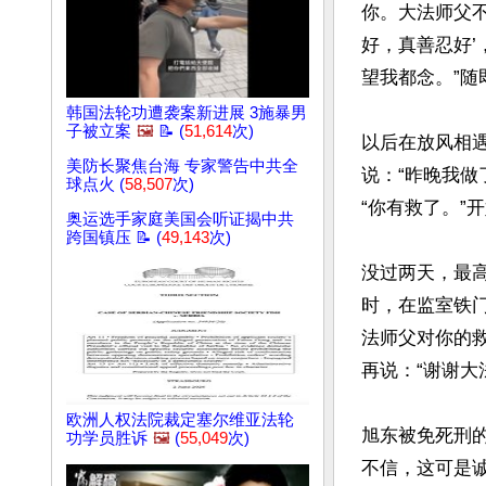
你。大法师父
好，真善忍好’
望我都念。”随
韩国法轮功遭袭案新进展 3施暴男
子被立案
🖼️
📝 (
51,614
次)
以后在放风相
美防长聚焦台海 专家警告中共全
说：“昨晚我做
球点火 (
58,507
次)
“你有救了。”
奥运选手家庭美国会听证揭中共
跨国镇压 📝 (
49,143
次)
没过两天，最
时，在监室铁门
法师父对你的
再说：“谢谢大
欧洲人权法院裁定塞尔维亚法轮
旭东被免死刑
功学员胜诉
🖼️
(
55,049
次)
不信，这可是诚