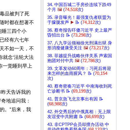
34. 中国百城二手房价连续下跌49
个月
🖼️
(
74,518
次)
私毒品被判了死
35. 录音曝光！最强复仇者联盟为
随时都在想著不
于朦胧发声
▶️
📝 (
74,312
次)
36. 蔡奇报告吓傻习近平 史上最严
能睡三四个小
昏招出台 📝 (
73,298
次)
已经有六七年
37. 八九学运领袖徐光刑满出狱 身
形消瘦健康受关注
🖼️
(
73,217
次)
天不如一天，不
38. 菲越提升战略伙伴关系 声索国
你就念‘法轮大法
抱团对付中共
🖼️
(
72,786
次)
证你一觉睡到早上
39. 文革发动60周年：习死后将迎
来怎样的血雨腥风？ 📝 (
70,154
次)
40. 蔡奇密奏习近平 中南海收到死
亡诊断书 📝 (
69,199
次)
你昨天告诉我的
41. 普京急飞北京事出有因 📝
好奇地追问我：
(
68,988
次)
的。”后来，我
42. 外交秀后的中俄真相：无上限
友谊变中共附庸 📝 (
68,699
次)
43. 非CPTPP会员却擅办活动 中
共动作粗鲁惹怒各国 (
68,133
次)