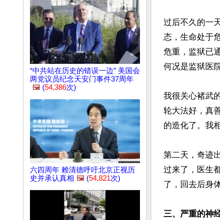
过后不久的一
态，生命处于
危重，监狱已
何况是监狱医院
“中共站在历史的错误一边” 美国会
两党议员纪念天安门事件37周年
🖼️
(
54,386
次)
我很关心褚武的
轮大法好，真善
的造化了。我相
第二天，奇迹
过来了，医生都
六四周年 赖清德呼吁北京正视历
史并承认真相
🖼️
(
54,821
次)
了，回去后身体
三、严重的神