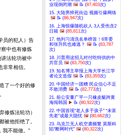
业现倒闭潮
🖼️
📝 (
87,403
次)
15. 大陆男猝死街边 视频引爆网络
🖼️
📝 (
86,947
次)
16. 上海惊爆随机砍人 3人受伤含2
日籍
🖼️
(
85,811
次)
17. 他列习清洗名单榜首！6常委
学员的犯人）告
和张升民也难逃？
🖼️
📝 (
83,787
警察中也有修炼
次)
18. 川普用这招儿对付吃特供的中
他讲法轮功被中
共官员
🖼️
(
83,750
次)
非常相信。

19. 知名博主举报上海大学长江学
者论文造假
🖼️
📝 (
83,359
次)
20. 中国经济一团糟 民众信心不足
造了一个好的修
不敢消费
🖼️
📝 (
82,773
次)


21. 前公安董广平一只橡皮艇跨黄
海闯韩国
▶️
📝 (
80,922
次)
22. 中国首现“老人多于孩子” “未富
放弃修炼法轮功）
先老”成最大隐忧
🖼️
(
80,662
次)
都被他拒绝了。
23. 乌克兰无人机空袭频繁 莫斯科
陷“断网时代”
🖼️
(
80,322
次)
我不能做。”
