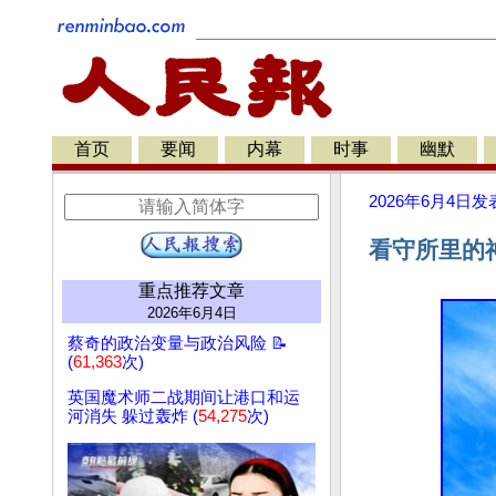
首页
要闻
内幕
时事
幽默
2026年6月4日
发
看守所里的
重点推荐文章
2026年6月4日
蔡奇的政治变量与政治风险 📝
(
61,363
次)
英国魔术师二战期间让港口和运
河消失 躲过轰炸 (
54,275
次)