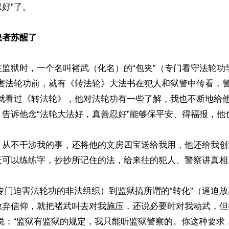
好”了。

患者苏醒了
在监狱时，一个名叫褚武（化名）的“包夹”（专门看守法轮功
迫害法轮功前，就有《转法轮》大法书在犯人和狱警中传看，
武就看过《转法轮》，他对法轮功有一些了解，我也不断地给
告诉他念“法轮大法好，真善忍好”能够保平安、得福报，他也
，从不干涉我的事，还将他的文房四宝送给我用，他还给我创
天可以练练字，抄抄所记住的法，给来往的犯人、警察讲真相。
”（专门迫害法轮功的非法组织）到监狱搞所谓的“转化”（逼迫
放弃信仰，就把褚武叫去对我施压，还说必要时对我动武，但
的人说：“监狱有监狱的规定，我只能听监狱警察的。你这种要求，