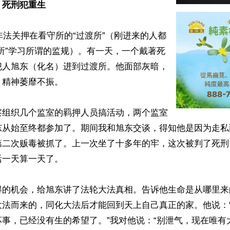
，死刑犯重生
被非法关押在看守所的“过渡所”（刚进来的人都
所”学习所谓的监规）。有一天，一个戴著死
犯人旭东（化名）进到过渡所。他面部灰暗，
精神萎靡不振。

察组织几个监室的羁押人员搞活动，两个监室
东从始至终都参加了。期间我和旭东交谈，得知他是因为走私
第二次贩毒被抓了。上一次坐了十多年的牢，这次被判了死刑
一天算一天了。

得的机会，给旭东讲了法轮大法真相。告诉他生命是从哪里来
大法而来的，同化大法后才能回到天上自己真正的家。他说：
坏事，已经没有生的希望了。”我对他说：“别泄气，现在唯有