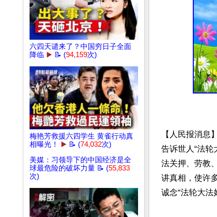
六四天谴来了？中国穷日子全面
降临
▶️
📝 (
94,159
次)
【人民报消息】
梅艳芳救援六四学生 黄雀行动真
相曝光！
▶️
📝 (
74,032
次)
告诉世人“法轮
美媒：习领导下的中国经济是全
法关押、劳教
球最危险的破坏力量 📝 (
55,833
次)
讲真相，使许
诚念“法轮大法