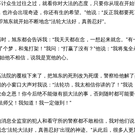
不计众生过往之过，就看你对大法的态度，只要你从现在开始
，也许会出现奇迹，你还有生的希望。”他说：“反正我都要
即旭东就开始不断地念“法轮大法好，真善忍好”。

遇时，旭东都会告诉我：“我天天都在念，一想起来就念。”有
了个梦，和鬼打架！”我问：“打赢了没有？”他说：“我将鬼全
开始他不相信，说我是宽他的心。

高法院的覆核下来了，把旭东的死刑改为死缓，警察给他解了
的小窗口大声对我说：“法轮功，我太相信你讲的了！”我说
救命之恩！你今后绝不能做有损大法的事，否则随时都可能要
法师父！我知道！我一定做到！”

的消息全监室的犯人和看守所的警察都不敢相信，我对他们说
念‘法轮大法好，真善忍好’出现的神迹。”从此后，很多人更