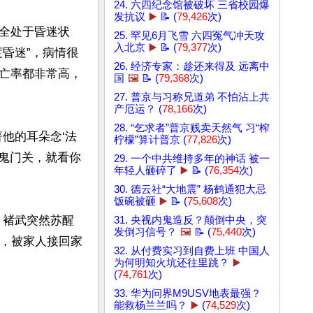
24. 六四纪念馆被破坏 三省校园爆
发抗议
▶️
📝 (
79,426
次)
全处于昏迷状
25. 罕见6月飞雪 六四冤气冲天攻
入北京
▶️
📝 (
79,377
次)
昏迷”，病情很
26. 经济专家：趁还来得及 远离中
亡率都非常高，
国
🖼️
📝 (
79,368
次)
27. 普京与习称兄道弟 不怕沾上共
产厄运？ (
78,166
次)
28. “乞求者”普京贱卖天然气 习“榨
他的耳朵念‘法
柠檬”算计普京 (
77,826
次)
过鬼门关，就看你
29. 一个中共维持多年的神话 被一
年轻人砸碎了
▶️
📝 (
76,354
次)
30. 德云社“大地震” 杨鹤通犯大忌
饭碗被砸
▶️
📝 (
75,608
次)
，褚武突然苏醒
31. 央视内鬼造反？颠倒中央，突
发倒习信号？
🖼️
📝 (
75,440
次)
”，被家人接回家
32. 从付费实习到自费上班 中国人
为何明知火坑还往里跳？
▶️
(
74,761
次)
33. 华为问界M9USV地表最强？
能救杨兰兰吗？
▶️
(
74,529
次)