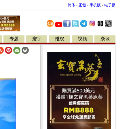
简体
-
正體
-
手机版
-
电子报
专题
寰宇
维权
视频
杂谈