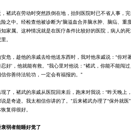
天，褚武在劳动时突然跌倒在地，抬到医院时已不省人事，完
危险之中。经检查他被诊断为“脑溢血合并脑水肿、脑疝、重度
通知家属。这种情况就是在医疗条件比较好的医院，病人的死
里。

安危，趁他的亲戚去给他送东西时，我对他亲戚说：“你对著
忍好’，他就能有救。”我心里对他说：“褚武，你能不能闯
信你善待法轮功，一定会有福报的。”

出现了，褚武的亲戚从医院回来后，跑来对我说：“昨天晚上
说是奇迹。我太相信你讲的了。”后来褚武办理了“保外就医
恢复得很好。

经衰弱者能睡好觉了