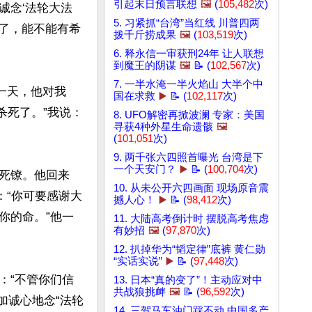
引起末日预言联想
🖼️
(
105,482
次)
诚念‘法轮大法
5. 习紧抓“台湾”当红线 川普四两
死了，能不能有希
拨千斤捞成果
🖼️
(
103,519
次)
6. 释永信一审获刑24年 让人联想
到魔王的阴谋
🖼️
📝 (
102,567
次)
7. 一半水淹一半火焰山 大半个中
一天，他对我
国在求救
▶️
📝 (
102,117
次)
杀死了。”我说：
8. UFO解密再掀波澜 专家：美国
寻获4种外星生命遗骸
🖼️
(
101,051
次)
9. 两千张六四照首曝光 台湾是下
一个天安门？
▶️
📝 (
100,704
次)
死镣。他回来
10. 从未公开六四画面 现场原音震
：“你可要感谢大
撼人心！
▶️
📝 (
98,412
次)
你的命。”他一
11. 大陆高考倒计时 摆脱高考焦虑
有妙招
🖼️
(
97,870
次)
12. 扒掉华为“韬定律”底裤 黄仁勋
“实话实说”
▶️
📝 (
97,448
次)
：“不管你们信
13. 日本“真的变了”！主动应对中
共战狼挑衅
🖼️
📝 (
96,592
次)
加诚心地念“法轮
14. 三驾马车油门踩不动 中国多产