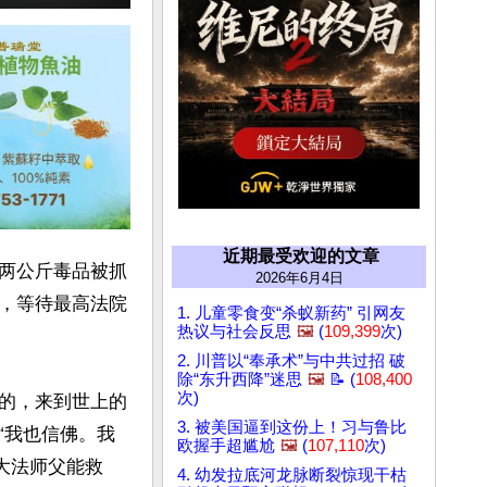
近期最受欢迎的文章
两公斤毒品被抓
2026年6月4日
，等待最高法院
1. 儿童零食变“杀蚁新药” 引网友
热议与社会反思
🖼️
(
109,399
次)
2. 川普以“奉承术”与中共过招 破
除“东升西降”迷思
🖼️
📝 (
108,400
次)
的，来到世上的
3. 被美国逼到这份上！习与鲁比
“我也信佛。我
欧握手超尴尬
🖼️
(
107,110
次)
大法师父能救
4. 幼发拉底河龙脉断裂惊现干枯