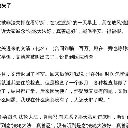
消失了
次被非法关押在看守所，在“过渡所”的一天早上，我在放风池
诉大家诚念“法轮大法好，真善忍好”，能保平安、得福报。

被关进来的文清（化名）（合同诈骗一百万）蹲在一旁也静静
早饭，文清就被叫出去了，说是到医院检查。

多月，文清返回了监室。回来后他对我说：“在外面时医院就
后就送我去住院检查。但是检查了一个多月，各种检查都做了
做了，结果都正常。后来因为便血，怀疑我直肠有问题，又做
么问题。我现在什么病都没有了，人还长胖了呢。”

不会跟念‘法轮大法，真善忍’有关系？那天我刚进来时，听
到念‘法轮大法，真善忍’，没有听到是念‘法轮大法好，真善