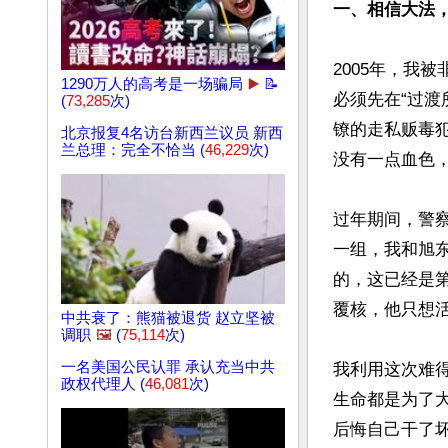
一、相信大法
2005年，我
1290万人的高考是一场骗局
▶️
📝
必须先在“过渡
(
73,285
次)
镣的走私贩毒
北京报复4名访台新西兰议员 新西
兰总理：完全不恰当 (
46,229
次)
没有一点血色，
过年期间，警
一组，我和旭
的，这已经是
覆核，他只想活
中共衰了：熊猫被退货 赵立坚被
调职
🖼️
(
75,114
次)
一名美国公民认罪 承认充当中共
我利用这次难
政权代理人 (
46,081
次)
生命都是为了
后悔自己干了