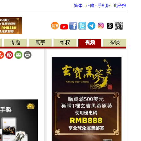
简体
-
正體
-
手机版
-
电子报
专题
寰宇
维权
视频
杂谈