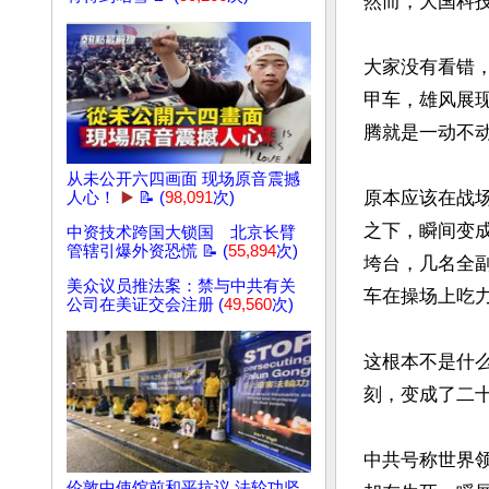
然而，大国科
大家没有看错
甲车，雄风展
腾就是一动不动
从未公开六四画面 现场原音震撼
原本应该在战
人心！
▶️
📝 (
98,091
次)
之下，瞬间变
中资技术跨国大锁国 北京长臂
管辖引爆外资恐慌 📝 (
55,894
次)
垮台，几名全
美众议员推法案：禁与中共有关
车在操场上吃力
公司在美证交会注册 (
49,560
次)
这根本不是什么
刻，变成了二十
中共号称世界
伦敦中使馆前和平抗议 法轮功坚