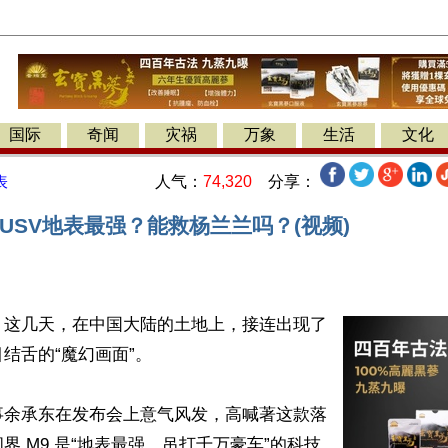
国际
奇闻
灾祸
万象
生活
文化
人气：
74,320
分享：
表
USV地表最强？能救杨兰兰吗？(视频)
】这几天，在中国大陆的土地上，接连出现了
舌的“魔幻画面”。 

事余承东在发布会上意气风发，高喊著这款落
界 M9 是“地表最强、吊打千万豪车”的科技