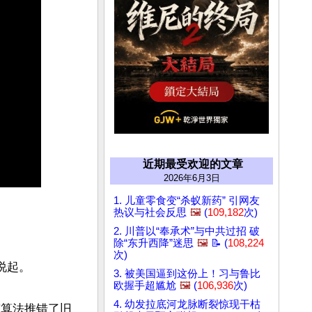
近期最受欢迎的文章
2026年6月3日
1. 儿童零食变“杀蚁新药” 引网友
热议与社会反思
🖼️
(
109,182
次)
2. 川普以“奉承术”与中共过招 破
除“东升西降”迷思
🖼️
📝 (
108,224
次)
起。

3. 被美国逼到这份上！习与鲁比
欧握手超尴尬
🖼️
(
106,936
次)
4. 幼发拉底河龙脉断裂惊现干枯
演算法推错了旧