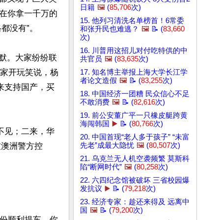
日籍
🖼️
(
85,706
次)
在你拿一千万的
15. 他列习清洗名单榜首！6常委
都没有”。

和张升民也难逃？
🖼️
📝 (
83,660
次)
16. 川普用这招儿对付吃特供的中
幽默。大家纷纷联
共官员
🖼️
(
83,635
次)
大家开玩笑说，杨
17. 知名博主举报上海大学长江学
者论文造假
🖼️
📝 (
83,255
次)
来支持国产，买
18. 中国经济一团糟 民众信心不足
不敢消费
🖼️
📝 (
82,616
次)
19. 前公安董广平一只橡皮艇跨黄
海闯韩国
▶️
📝 (
80,766
次)
不见；二来，华
20. 中国首现“老人多于孩子” “未富
被澳洲警方控
先老”成最大隐忧
🖼️
(
80,507
次)
21. 乌克兰无人机空袭频繁 莫斯科
陷“断网时代”
🖼️
(
80,258
次)
22. 六四纪念馆被破坏 三省校园爆
发抗议
▶️
📝 (
79,218
次)
23. 经济专家：趁还来得及 远离中
国
🖼️
📝 (
79,200
次)
 月份顺利提车，你