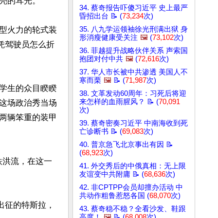
亮的耳光。

34. 蔡奇报告吓傻习近平 史上最严
昏招出台 📝 (
73,234
次)
型火力的轮式装
35. 八九学运领袖徐光刑满出狱 身
形消瘦健康受关注
🖼️
(
73,102
次)
凭驾驶员怎么折
36. 菲越提升战略伙伴关系 声索国
抱团对付中共
🖼️
(
72,616
次)
37. 华人市长被中共渗透 美国人不
寒而栗
🖼️
📝 (
71,987
次)
学生的众目睽睽
38. 文革发动60周年：习死后将迎
来怎样的血雨腥风？ 📝 (
70,091
这场政治秀当场
次)
两辆笨重的装甲
39. 蔡奇密奏习近平 中南海收到死
亡诊断书 📝 (
69,083
次)
40. 普京急飞北京事出有因 📝
(
68,923
次)
铁洪流，在这一
41. 外交秀后的中俄真相：无上限
友谊变中共附庸 📝 (
68,636
次)
42. 非CPTPP会员却擅办活动 中
共动作粗鲁惹怒各国 (
68,070
次)
出征的特斯拉，
43. 蔡奇稳不稳？全看沙发、鞋跟
高度！
🖼️
📝 (
68,008
次)