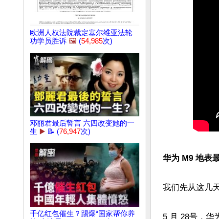
欧洲人权法院裁定塞尔维亚法轮
功学员胜诉
🖼️
(
54,985
次)
邓丽君最后誓言 六四改变她的一
生
▶️
📝 (
76,947
次)
华为 M9 地表
我们先从这几天
千亿红包催生？踢爆“国家帮你养
5 月 28号