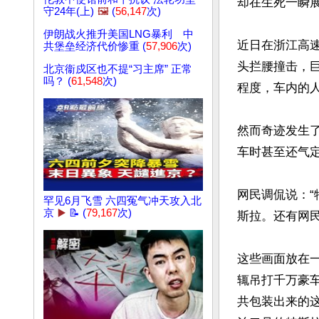
却在生死一瞬展
守24年(上)
🖼️
(
56,147
次)
伊朗战火推升美国LNG暴利 中
近日在浙江高速
共堡垒经济代价惨重 (
57,906
次)
头拦腰撞击，
北京衞戍区也不提“习主席” 正常
吗？ (
61,548
次)
程度，车内的人
然而奇迹发生
车时甚至还气定
网民调侃说：
罕见6月飞雪 六四冤气冲天攻入北
京
▶️
📝 (
79,167
次)
斯拉。还有网民
这些画面放在
辄吊打千万豪
共包装出来的