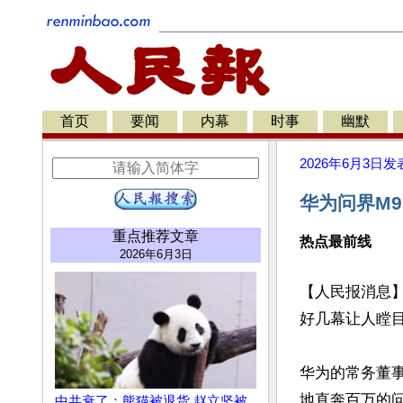
首页
要闻
内幕
时事
幽默
2026年6月3日
发
华为问界M9
重点推荐文章
热点最前线
2026年6月3日
【人民报消息
好几幕让人瞠目结
华为的常务董
地直奔百万的问
中共衰了：熊猫被退货 赵立坚被