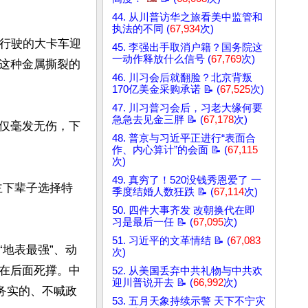
44. 从川普访华之旅看美中监管和
执法的不同 (
67,934
次)
速行驶的大卡车迎
45. 李强出手取消户籍？国务院这
一动作释放什么信号 (
67,769
次)
这种金属撕裂的
46. 川习会后就翻脸？北京背叛
170亿美金采购承诺 📝 (
67,525
次)
47. 川习普习会后，习老大缘何要
急急去见金三胖 📝 (
67,178
次)
仅毫发无伤，下
48. 普京与习近平正进行“表面合
作、内心算计”的会面 📝 (
67,115
次)
49. 真穷了！520没钱秀恩爱了 一
主下辈子选择特
季度结婚人数狂跌 📝 (
67,114
次)
50. 四件大事齐发 改朝换代在即
习是最后一任 📝 (
67,095
次)
51. 习近平的文革情结 📝 (
67,083
地表最强”、动
次)
在后面死撑。中
52. 从美国丢弃中共礼物与中共欢
迎川普说开去 📝 (
66,992
次)
务实的、不喊政
53. 五月天象持续示警 天下不宁灾