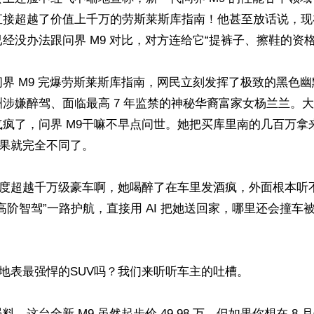
直接超越了价值上千万的劳斯莱斯库指南！他甚至放话说，现
经没办法跟问界 M9 对比，对方连给它“提裤子、擦鞋的资格
界 M9 完爆劳斯莱斯库指南，网民立刻发挥了极致的黑色
涉嫌醉驾、面临最高 7 年监禁的神秘华裔富家女杨兰兰。
气疯了，问界 M9干嘛不早点问世。她把买库里南的几百万拿
结果就完全不同了。

静谧度超越千万级豪车啊，她喝醉了在车里发酒疯，外面根本听
高阶智驾”一路护航，直接用 AI 把她送回家，哪里还会撞车
是地表最强悍的SUV吗？我们来听听车主的吐槽。

，这台全新 M9 虽然起步价 49.98 万，但如果你想在 8