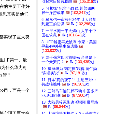
引起末日预言联想
🖼️
(
105,316
次)
在的主要工作好
5. 习紧抓“台湾”当红线 川普四两
拨千斤捞成果
🖼️
(
103,341
次)
意思其实是他们
6. 释永信一审获刑24年 让人联想
到魔王的阴谋
🖼️
📝 (
102,298
次)
7. 一半水淹一半火焰山 大半个中
国在求救
▶️
📝 (
101,848
次)
域都实现了巨大突
8. UFO解密再掀波澜 专家：美国
寻获4种外星生命遗骸
🖼️
(
100,832
次)
9. 两千张六四照首曝光 台湾是下
里用“第一、最
一个天安门？
▶️
📝 (
100,438
次)
那为什么华为可
10. 扒掉华为“韬定律”底裤 黄仁勋
“实话实说”
▶️
📝 (
97,181
次)
管？

11. 日本“真的变了”！主动应对中
共战狼挑衅
🖼️
📝 (
96,363
次)
公司，而是一个
12. 三驾马车油门踩不动 中国多产
业现倒闭潮
🖼️
📝 (
87,300
次)
13. 大陆男猝死街边 视频引爆网络
🖼️
📝 (
86,844
次)
域都实现了巨大突
14. 上海惊爆随机砍人 3人受伤含2