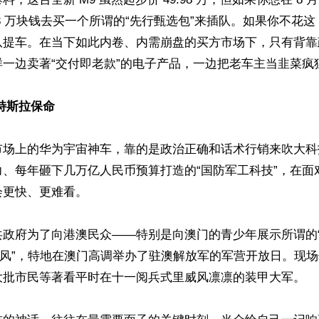
8 万块钱去买一个所谓的“先行甄选包”来插队。如果你不花这 
队提车。在当下如此内卷、内需崩盘的买方市场下，只有背靠
一边卖著“交付即老款”的电子产品，一边把老车主当韭菜疯狂
特斯拉保命
市场上的华为宇宙神车，靠的是政治正确和话术行销来吹大科
力、每年砸下几万亿人民币预算打造的“国防军工科技”，在面
更快、更难看。

共政府为了向港澳民众——特别是向澳门的青少年展示所谓的
雄风”，特地在澳门高调举办了驻澳解放军的军营开放日。现
大批市民等著看平时在十一阅兵式里威风凛凛的装甲大军。
