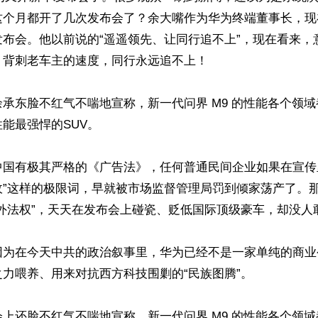
这个月都开了几次发布会了？余大嘴作为华为终端董事长，现
发布会。他以前说的“遥遥领先、让同行追不上”，现在看来，
背刺老车主的速​​度，同行永远追不上！

承东脸不红气不喘地宣称，新一代问界 M9 的性能各个领
能最强悍的SUV。

中国有极其严格的《广告法》，任何普通民间企业如果在宣传
敌”这样的极限词，早就被市场监督管理局罚到倾家荡产了。
外法权”，天天在发布会上碰瓷、贬低国际顶级豪车，却没人敢
因为在今天中共的政治叙事里，华为已经不是一家单纯的商业
力喂养、用来对抗西方科技围剿的“民族图腾”。

上还脸不红气不喘地宣称，新一代问界 M9 的性能各个领