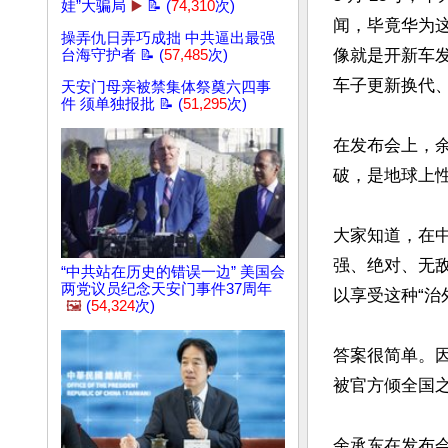
娃”大骗局
▶️
📝 (
74,310
次)
闻，毕竟华为
操弄仇日弄巧成拙 中共逼出最强
像就是开新车
台海守护者 📝 (
57,485
次)
车子更新换代、
天安门母亲被禁集体祭奠六四事
件 须单独报批 📝 (
51,295
次)
在发布会上，余
破，是地球上性
大家知道，在
强、绝对、无
“中共站在历史的错误一边” 美国会
两党议员纪念天安门事件37周年
以享受这种“治
🖼️
(
54,324
次)
答案很简单。
被官方倾全国之
余承东在发布会