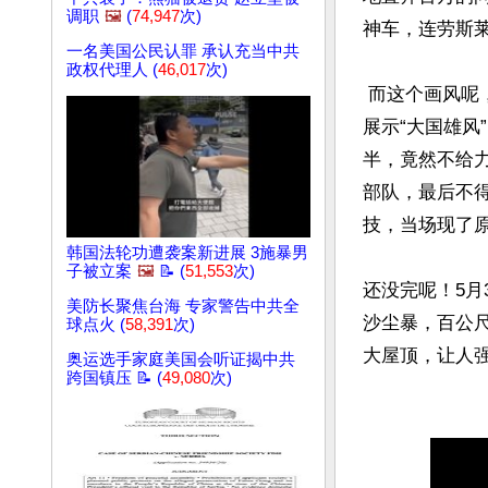
调职
🖼️
(
74,947
次)
神车，连劳斯莱
一名美国公民认罪 承认充当中共
政权代理人 (
46,017
次)
 而这个画风呢，在澳门市民和成群的学生面前，原本准备
展示“大国雄风
半，竟然不给力
部队，最后不
技，当场现了原形
韩国法轮功遭袭案新进展 3施暴男
子被立案
🖼️
📝 (
51,553
次)
还没完呢！5月
美防长聚焦台海 专家警告中共全
沙尘暴，百公尺
球点火 (
58,391
次)
大屋顶，让人强
奥运选手家庭美国会听证揭中共
跨国镇压 📝 (
49,080
次)