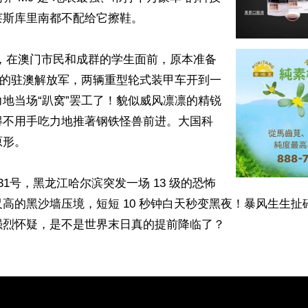
斯库里南都不配给它擦鞋。

”的驻澳解放军，两辆重型轮式装甲车开到一
地当场“趴窝”罢工了！貌似威风凛凛的精锐
得不用手吃力地推著钢铁怪兽前进。大国科
。 

31号，黑龙江哈尔滨突发一场 13 级的恐怖
高的黑沙墙压境，短短 10 秒钟白天秒变黑夜！暴风生生扯
烈怀疑，是不是世界末日真的提前降临了？ 
