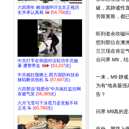
六四周年 赖清德呼吁北京正视历
破，其静谧性
史并承认真相
🖼️
(
54,758
次)
劳斯莱斯，都已
听到老余吹嘘问
想到那位在澳洲
兰兰现在肯定
台问界 M9，
中共打手在韩国对法轮功学员施
暴 遭警带走
🖼️▶️
(
53,237
次)
中共疯狂囤稀土 西方国防科技命
一来，M9 
脉陷断供危机 📝 (
57,607
次)
为有“地表最强
六四禁说“我爱你”中共疯狂监控网
友被气笑 (
58,389
次)
告？

六月飞雪与下冰雹乃是党魁不祥
之兆 📝 (
60,780
次)
问界 M9真的
此外，网路上爆料