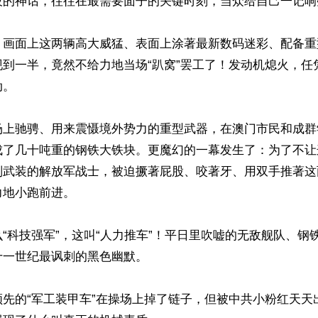
技的神话，往往在最需要面子的关键时刻，当众给自己一记响
，画面上这两辆高大威猛、表面上涂著最新数码迷彩、配备重
现到一半，竟然不给力地当场“趴窝”罢工了！发动机熄火，任
。

场上驰骋、用来震慑境外势力的重型武器，在澳门市民和成群
成了几十吨重的钢铁大铁块。更魔幻的一幕发生了：为了不让
副武装的解放军战士，被迫撅著屁股、咬著牙、用双手推著这
地小跑前进。

“科技强军”，这叫“人力推车”！平日里吹嘘的无敌舰队、钢
一世纪最讽刺的黑色幽默。

领先的“军工装甲车”在操场上掉了链子，但被中共小粉红天天