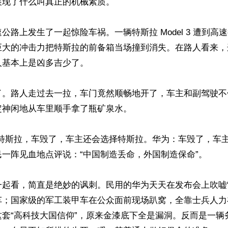
现了什么叫真正的机械素质。

公路上发生了一起惊险车祸。一辆特斯拉 Model 3 遭到高
巨大的冲击力把特斯拉的前备箱当场撞到消失。在路人看来，
基本上是凶多吉少了。

了。路人走过去一拉，车门竟然顺畅地开了，车主和副驾驶不
神闲地从车里顺手拿了瓶矿泉水。

“特斯拉，车毁了，车主还会选择特斯拉。华为：车毁了，车
一阵见血地点评说：“中国制造丢命，外国制造保命”。

一起看，简直是绝妙的讽刺。民用的华为天天在发布会上吹嘘“
车；国家级的军工装甲车在公众面前现场趴窝，全靠士兵人力
这套“高科技大国信仰”，原来金漆底下全是漏洞。反而是一辆