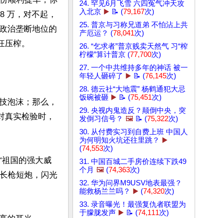
24. 罕见6月飞雪 六四冤气冲天攻
入北京
▶️
📝 (
79,167
次)
8 万，对不起，
25. 普京与习称兄道弟 不怕沾上共
政治垄断地位的
产厄运？ (
78,041
次)
压榨。

26. “乞求者”普京贱卖天然气 习“榨
柠檬”算计普京 (
77,700
次)
27. 一个中共维持多年的神话 被一
年轻人砸碎了
▶️
📝 (
76,145
次)
28. 德云社“大地震” 杨鹤通犯大忌
饭碗被砸
▶️
📝 (
75,451
次)
技泡沫；那么，
29. 央视内鬼造反？颠倒中央，突
对真实检验时，
发倒习信号？
🖼️
📝 (
75,322
次)
30. 从付费实习到自费上班 中国人
为何明知火坑还往里跳？
▶️
(
74,553
次)
“祖国的强大威
31. 中国百城二手房价连续下跌49
个月
🖼️
(
74,363
次)
场长枪短炮，闪光
32. 华为问界M9USV地表最强？
能救杨兰兰吗？
▶️
(
74,320
次)
33. 录音曝光！最强复仇者联盟为
于朦胧发声
▶️
📝 (
74,111
次)