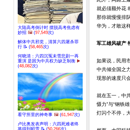
就必须额外花 
那你就慢慢排
华为，才敢这样
大陆高考倒计时 摆脱高考焦虑有
妙招
🖼️
(
97,549
次)
解体中共邪党，清算六四屠杀罪
军工雄风破产 
行 📝 (
58,465
次)
何晓清：六四沉冤未雪悲剧一再
如果说，民用
重演 是因为中共权力缺乏制衡
▶️
(
48,082
次)
中共倾全国之
现形的速度只会
就在五一，中
慑力”与“钢铁
灯闪个不停，
看守所里的神奇事
🖼️
(
61,947
次)
卢比奥发表声明：六四死难者终
将得到昭雪 📝 (
50,266
次)