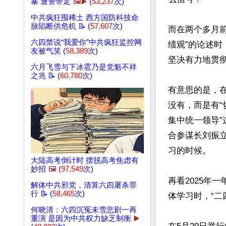
暴 遭警带走
🖼️▶️
(
53,237
次)
中共疯狂囤稀土 西方国防科技命
脉陷断供危机 📝 (
57,607
次)
而在两个多月前
六四禁说“我爱你”中共疯狂监控网
绩观”的论述时
友被气笑 (
58,389
次)
坚决有力地贯彻
六月飞雪与下冰雹乃是党魁不祥
之兆 📝 (
60,780
次)
有意思的是，在
没有，而是有
集中统一领导
合参谋长刘振
习的时候。

大陆高考倒计时 摆脱高考焦虑有
妙招
🖼️
(
97,549
次)
再看2025年
解体中共邪党，清算六四屠杀罪
行 📝 (
58,465
次)
体学习时，“二
何晓清：六四沉冤未雪悲剧一再
重演 是因为中共权力缺乏制衡
▶️