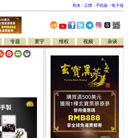
简体
-
正體
-
手机版
-
电子报
专题
寰宇
维权
视频
杂谈