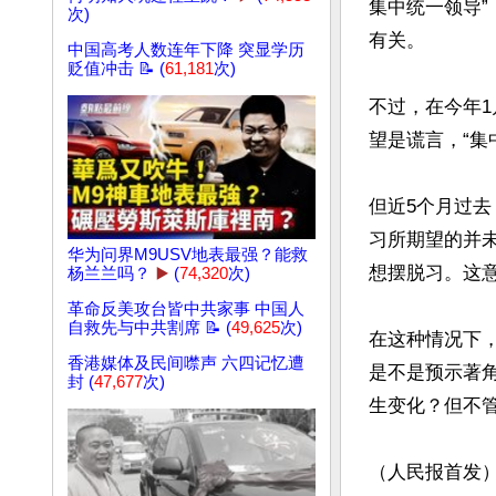
集中统一领导”
次)
有关。

中国高考人数连年下降 突显学历
贬值冲击 📝 (
61,181
次)
不过，在今年1
望是谎言，“集
但近5个月过
习所期望的并
华为问界M9USV地表最强？能救
想摆脱习。这意
杨兰兰吗？
▶️
(
74,320
次)
革命反美攻台皆中共家事 中国人
自救先与中共割席 📝 (
49,625
次)
在这种情况下，
香港媒体及民间噤声 六四记忆遭
是不是预示著
封 (
47,677
次)
生变化？但不
（人民报首发