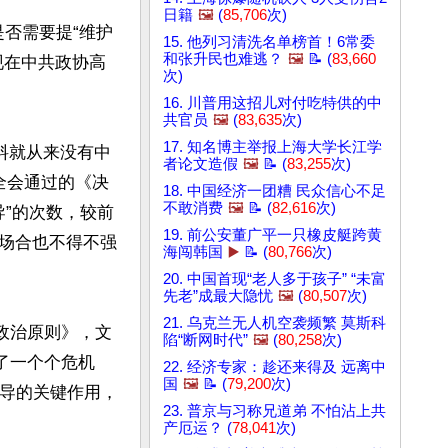
日籍
🖼️
(
85,706
次)
是否需要提“维护
15. 他列习清洗名单榜首！6常委
和张升民也难逃？
🖼️
📝 (
83,660
现在中共政协高
次)
16. 川普用这招儿对付吃特供的中
共官员
🖼️
(
83,635
次)
17. 知名博主举报上海大学长江学
料就从来没有中
者论文造假
🖼️
📝 (
83,255
次)
全会通过的《决
18. 中国经济一团糟 民众信心不足
不敢消费
🖼️
📝 (
82,616
次)
导”的次数，较前
19. 前公安董广平一只橡皮艇跨黄
场合也不得不强
海闯韩国
▶️
📝 (
80,766
次)
20. 中国首现“老人多于孩子” “未富
先老”成最大隐忧
🖼️
(
80,507
次)
21. 乌克兰无人机空袭频繁 莫斯科
高政治原则》，文
陷“断网时代”
🖼️
(
80,258
次)
了一个个危机
22. 经济专家：趁还来得及 远离中
国
🖼️
📝 (
79,200
次)
领导的关键作用，
23. 普京与习称兄道弟 不怕沾上共
产厄运？ (
78,041
次)