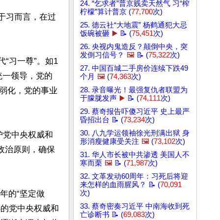
24. “乞求者”普京贱卖天然气 习“榨
柠檬”算计普京 (
77,700
次)
对于习而言，在过
25. 德云社“大地震” 杨鹤通犯大忌
饭碗被砸
▶️
📝 (
75,451
次)
26. 央视内鬼造反？颠倒中央，突
发倒习信号？
🖼️
📝 (
75,322
次)
“习一尊”。如1
27. 中国百城二手房价连续下跌49
统一领导，党的
个月
🖼️
(
74,363
次)
弱化，党的事业
28. 录音曝光！最强复仇者联盟为
于朦胧发声
▶️
📝 (
74,111
次)
29. 蔡奇报告吓傻习近平 史上最严
昏招出台 📝 (
73,234
次)
30. 八九学运领袖徐光刑满出狱 身
护党中央权威和
形消瘦健康受关注
🖼️
(
73,102
次)
政治原则，确保
31. 华人市长被中共渗透 美国人不
寒而栗
🖼️
📝 (
71,987
次)
32. 文革发动60周年：习死后将迎
来怎样的血雨腥风？ 📝 (
70,091
年的“坚定做
次)
33. 蔡奇密奏习近平 中南海收到死
心的党中央权威和
亡诊断书 📝 (
69,083
次)