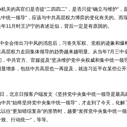
机关的高官们是否提“二四四二”，是否只提“确立与维护”，
集中统一领导”，应该与中共高层权力博弈的变化有关的。而
年11月时王沪宁的表述近似，背后一定是有原因的。

月三中全会传出习中风的消息后，习丧失军权、党权的迹象和爆
共高层权力走回集体领导的趋势越来越明显。从当年7月三中
年初，中共官方、官媒提及“坚决维护党中央权威和集中统一领
明显增多，包括中共高层也一再提及，就连习近平在某些公开
月29日，北京日报客户端发文《坚持党中央集中统一领导是最
为中共“始终坚持党中央集中统一领导”，才走到了今天，化解
以往“更加错综复杂”的形势时，越要“发挥党中央集中统一
致、行动统一”，等等。
