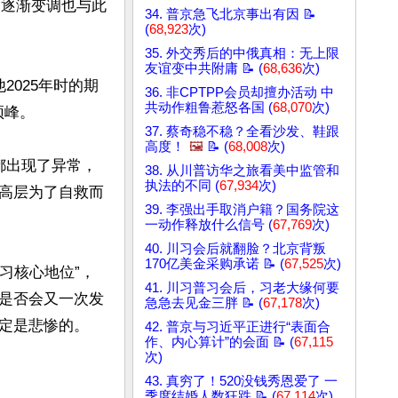
的逐渐变调也与此
34. 普京急飞北京事出有因 📝
(
68,923
次)
35. 外交秀后的中俄真相：无上限
友谊变中共附庸 📝 (
68,636
次)
025年时的期
36. 非CPTPP会员却擅办活动 中
共动作粗鲁惹怒各国 (
68,070
次)
峰。

37. 蔡奇稳不稳？全看沙发、鞋跟
高度！
🖼️
📝 (
68,008
次)
都出现了异常，
38. 从川普访华之旅看美中监管和
执法的不同 (
67,934
次)
高层为了自救而
39. 李强出手取消户籍？国务院这
一动作释放什么信号 (
67,769
次)
40. 川习会后就翻脸？北京背叛
170亿美金采购承诺 📝 (
67,525
次)
习核心地位”，
41. 川习普习会后，习老大缘何要
是否会又一次发
急急去见金三胖 📝 (
67,178
次)
定是悲惨的。

42. 普京与习近平正进行“表面合
作、内心算计”的会面 📝 (
67,115
次)
43. 真穷了！520没钱秀恩爱了 一
季度结婚人数狂跌 📝 (
67,114
次)