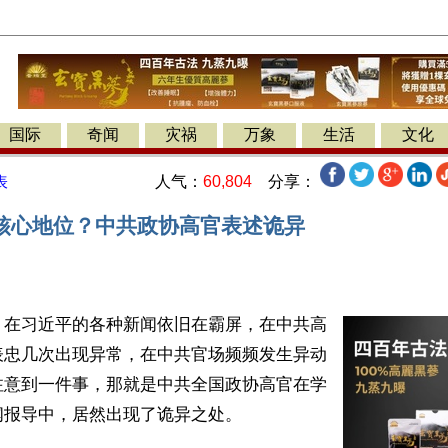
国际
奇闻
灾祸
万象
生活
文化
人气：
60,804
分享：
表
核心地位？中共政协高官表述诡异
】在习近平的各种新闻依旧在霸屏，在中共高
表忠几次出现异常，在中共官场频频发生异动
注意到一件事，那就是中共全国政协高官在学
报导中，居然出现了诡异之处。
