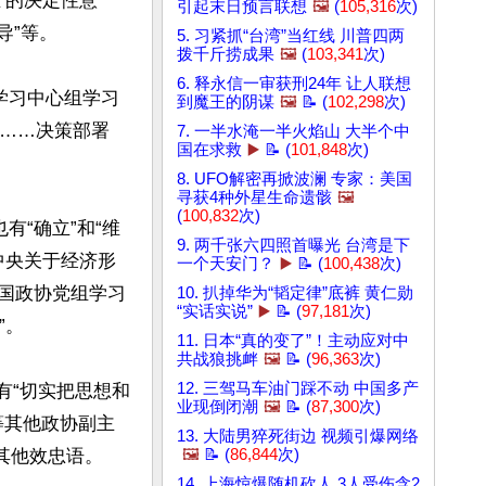
’的决定性意
引起末日预言联想
🖼️
(
105,316
次)
”等。

5. 习紧抓“台湾”当红线 川普四两
拨千斤捞成果
🖼️
(
103,341
次)
6. 释永信一审获刑24年 让人联想
学习中心组学习
到魔王的阴谋
🖼️
📝 (
102,298
次)
的……决策部署
7. 一半水淹一半火焰山 大半个中
国在求救
▶️
📝 (
101,848
次)
8. UFO解密再掀波澜 专家：美国
寻获4种外星生命遗骸
🖼️
(
100,832
次)
有“确立”和“维
9. 两千张六四照首曝光 台湾是下
中央关于经济形
一个天安门？
▶️
📝 (
100,438
次)
全国政协党组学习
10. 扒掉华为“韬定律”底裤 黄仁勋
“实话实说”
▶️
📝 (
97,181
次)
。

11. 日本“真的变了”！主动应对中
共战狼挑衅
🖼️
📝 (
96,363
次)
12. 三驾马车油门踩不动 中国多产
有“切实把思想和
业现倒闭潮
🖼️
📝 (
87,300
次)
等其他政协副主
13. 大陆男猝死街边 视频引爆网络
他效忠语。

🖼️
📝 (
86,844
次)
14. 上海惊爆随机砍人 3人受伤含2