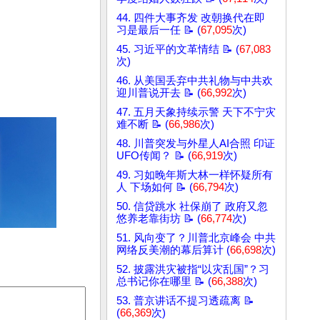
44. 四件大事齐发 改朝换代在即
习是最后一任 📝 (
67,095
次)
45. 习近平的文革情结 📝 (
67,083
次)
46. 从美国丢弃中共礼物与中共欢
迎川普说开去 📝 (
66,992
次)
47. 五月天象持续示警 天下不宁灾
难不断 📝 (
66,986
次)
48. 川普突发与外星人AI合照 印证
UFO传闻？ 📝 (
66,919
次)
49. 习如晚年斯大林一样怀疑所有
人 下场如何 📝 (
66,794
次)
50. 信贷跳水 社保崩了 政府又忽
悠养老靠街坊 📝 (
66,774
次)
51. 风向变了？川普北京峰会 中共
网络反美潮的幕后算计 (
66,698
次)
52. 披露洪灾被指“以灾乱国”？习
总书记你在哪里 📝 (
66,388
次)
53. 普京讲话不提习透疏离 📝
(
66,369
次)