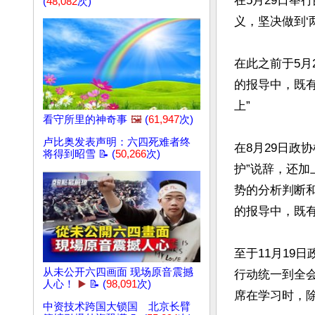
在5月29日举
(
48,082
次)
义，坚决做到‘
在此之前于5月
的报导中，既有
上”

看守所里的神奇事
🖼️
(
61,947
次)
卢比奥发表声明：六四死难者终
在8月29日政
将得到昭雪 📝 (
50,266
次)
护”说辞，还加
势的分析判断和
的报导中，既有
至于11月19
从未公开六四画面 现场原音震撼
行动统一到全
人心！
▶️
📝 (
98,091
次)
席在学习时，除
中资技术跨国大锁国 北京长臂