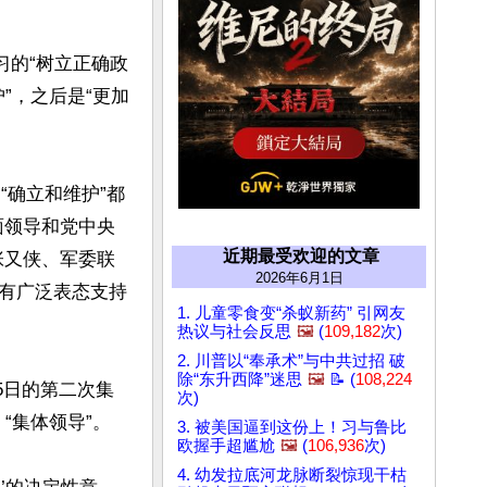
习的“树立正确政
”，之后是“更加
“确立和维护”都
面领导和党中央
近期最受欢迎的文章
张又侠、军委联
2026年6月1日
有广泛表态支持
1. 儿童零食变“杀蚁新药” 引网友
热议与社会反思
🖼️
(
109,182
次)
2. 川普以“奉承术”与中共过招 破
除“东升西降”迷思
🖼️
📝 (
108,224
5日的第二次集
次)
集体领导”。

3. 被美国逼到这份上！习与鲁比
欧握手超尴尬
🖼️
(
106,936
次)
4. 幼发拉底河龙脉断裂惊现干枯