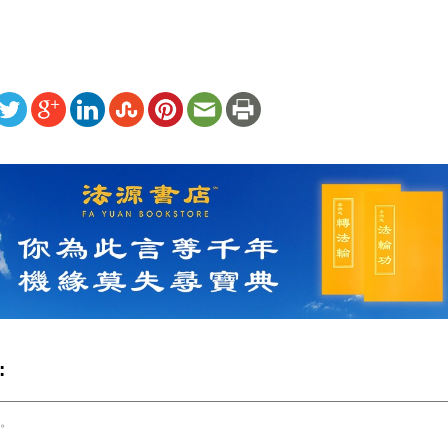
ww.renminbao.com/rmb/articles/2026/6/2/95383.html
: