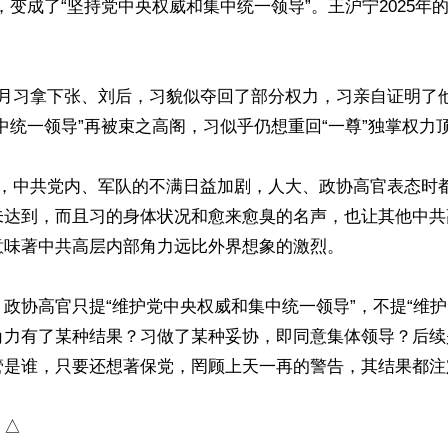
，变成了“坚持党中央权威和集中统一领导”。王沪宁2025年
月习拿下张、刘后，习貌似夺回了部分权力，习亲自证明了他2
中统一领导”再被束之高阁，习似乎仍想重回“一尊”独掌权力顶
去，中共党内、军队的不满日益加剧，人大、政协高官表态时
未达到，而且习的身体状况和愈来愈臭的名声，也让其他中共
味著中共高层内部角力远比外界想象的激烈。

政协高官只提“维护党中央权威和集中统一领导”，不提“维护
角力有了某种结果？习做了某种妥协，即同意集体领导？后续
管是谁，只要还想著保党，罔顾上天一再的警告，其结果都注
）△