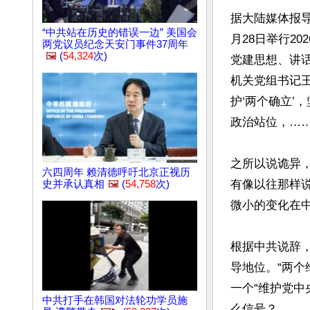
据大陆媒体报
“中共站在历史的错误一边” 美国会
月28日举行2
两党议员纪念天安门事件37周年
🖼️
(
54,324
次)
党建思想、讲
机关党组书记
护‘两个确立’
政治站位，……
之所以说诡异
六四周年 赖清德呼吁北京正视历
有像以往那样说
史并承认真相
🖼️
(
54,758
次)
微小的变化在中
根据中共说辞
导地位。“两个维护”则是
一个“维护党中
中共打手在韩国对法轮功学员施
么信号？
