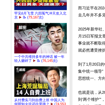
而习近平在20
罕见6月飞雪 六四冤气冲天攻入北
去几年并不多见
京
▶️
📝 (
79,167
次)
2025年新华
月15日军报文
事业就不断取
就必然遭受挫折。
一个中共维持多年的神话 被一年
轻人砸碎了
▶️
📝 (
76,145
次)
到了1月20日
集中统一领导
思想统一、方向
也就是说，从2
到‘两个维护’
从付费实习到自费上班 中国人为
何明知火坑还往里跳？
▶️
(
74,553