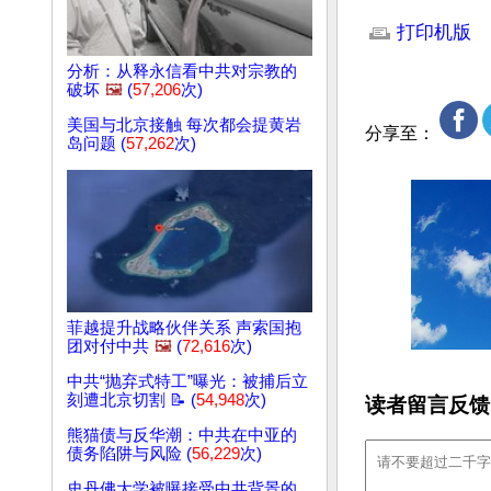
文章网址: http://w
打印机版
分析：从释永信看中共对宗教的
破坏
🖼️
(
57,206
次)
美国与北京接触 每次都会提黄岩
分享至：
岛问题 (
57,262
次)
菲越提升战略伙伴关系 声索国抱
团对付中共
🖼️
(
72,616
次)
中共“抛弃式特工”曝光：被捕后立
刻遭北京切割 📝 (
54,948
次)
读者留言反馈
熊猫债与反华潮：中共在中亚的
债务陷阱与风险 (
56,229
次)
史丹佛大学被曝接受中共背景的