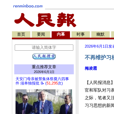
首页
要闻
内幕
时事
幽默
2026年6月1日
发
不再维护习
重点推荐文章
梅凌霜
2026年6月1日
天安门母亲被禁集体祭奠六四事
【人民报消息
件 须单独报批 📝 (
51,295
次)
官和军队对习
之际，笔者又
习习思想的新闻