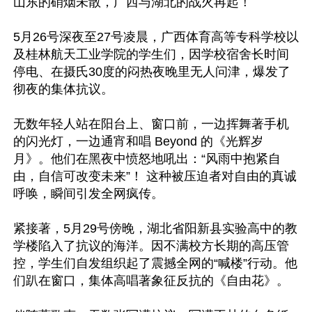
山东的硝烟未散，广西与湖北的战火再起！

5月26号深夜至27号凌晨，广西体育高等专科学校以
及桂林航天工业学院的学生们，因学校宿舍长时间
停电、在摄氏30度的闷热夜晚里无人问津，爆发了
彻夜的集体抗议。

无数年轻人站在阳台上、窗口前，一边挥舞著手机
的闪光灯，一边通宵和唱 Beyond 的《光辉岁
月》。他们在黑夜中愤怒地吼出：“风雨中抱紧自
由，自信可改变未来”！ 这种被压迫者对自由的真诚
呼唤，瞬间引发全网疯传。

紧接著，5月29号傍晚，湖北省阳新县实验高中的教
学楼陷入了抗议的海洋。因不满校方长期的高压管
控，学生们自发组织起了震撼全网的“喊楼”行动。他
们趴在窗口，集体高唱著象征反抗的《自由花》。
