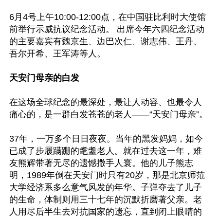
6月4号上午10:00-12:00点，在中国驻比利时大使馆
前举行示威抗议纪念活动。 出席今年六四纪念活动
的主要嘉宾有魏京生、边巴次仁、谢志伟、王丹、
吾尔开希、王军涛等人。

天安门母亲的白发
在这场全球纪念的最深处，最让人动容、也最令人
痛心的，是一群白发苍苍的老人——“天安门母亲”。

37年，一万多个日日夜夜。当年的黑发妈妈，如今
已成了步履蹒跚的耄耋老人。就在过去这一年，难
友熊辉带著无尽的遗憾撒手人寰。他的儿子熊志
明，1989年倒在天安门时只有20岁，那是北京师范
大学经济系多么意气风发的年华。子弹夺去了儿子
的生命，体制则用三十七年的沉默折磨著父亲。老
人用尽后半生去对抗国家的遗忘，直到闭上眼睛的