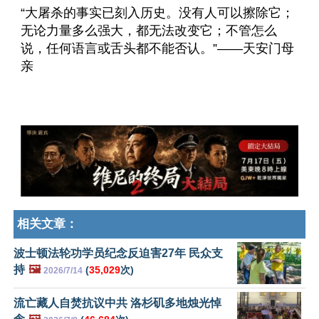
“大屠杀的事实已刻入历史。没有人可以擦除它；
无论力量多么强大，都无法改变它；不管怎么
说，任何语言或舌头都不能否认。”——天安门母
亲
相关文章：
波士顿法轮功学员纪念反迫害27年 民众支
持
🖼️
(
35,029
次)
2026/7/14
流亡藏人自焚抗议中共 洛杉矶多地烛光悼