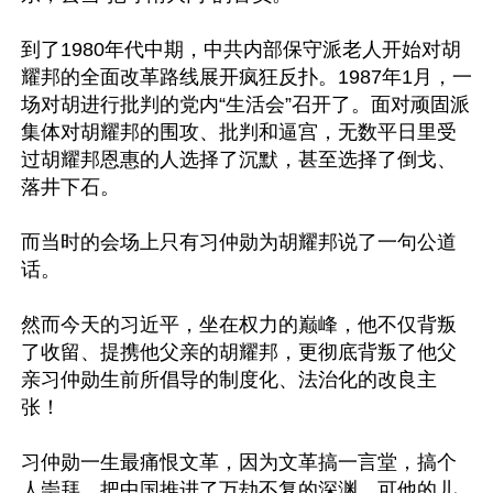
到了1980年代中期，中共内部保守派老人开始对胡
耀邦的全面改革路线展开疯狂反扑。1987年1月，一
场对胡进行批判的党内“生活会”召开了。面对顽固派
集体对胡耀邦的围攻、批判和逼宫，无数平日里受
过胡耀邦恩惠的人选择了沉默，甚至选择了倒戈、
落井下石。

而当时的会场上只有习仲勋为胡耀邦说了一句公道
话。

然而今天的习近平，坐在权力的巅峰，他不仅背叛
了收留、提携他父亲的胡耀邦，更彻底背叛了他父
亲习仲勋生前所倡导的制度化、法治化的改良主
张！

习仲勋一生最痛恨文革，因为文革搞一言堂，搞个
人崇拜，把中国推进了万劫不复的深渊。可他的儿