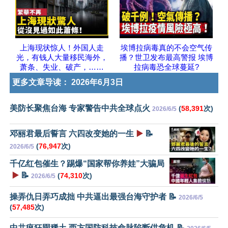
上海现状惊人！外国人走
埃博拉病毒真的不会空气传
光，有钱人大量移民海外，
播？世卫发布最高警报 埃博
萧条、失业、破产，……
拉病毒恐全球蔓延?
更多文章导读：
2026年6月3日
美防长聚焦台海 专家警告中共全球点火
(
58,391
次)
2026/6/5
邓丽君最后誓言 六四改变她的一生
▶️
📝
(
76,947
次)
2026/6/5
千亿红包催生？踢爆“国家帮你养娃”大骗局
▶️
📝
(
74,310
次)
2026/6/5
操弄仇日弄巧成拙 中共逼出最强台海守护者 📝
2026/6/5
(
57,485
次)
中共疯狂囤稀土 西方国防科技命脉陷断供危机 📝