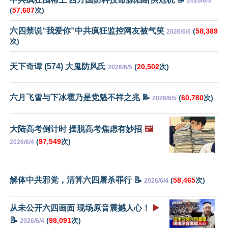
2026/6/5
(
57,607
次)
六四禁说“我爱你”中共疯狂监控网友被气笑
(
58,389
2026/6/5
次)
天下奇谭 (574) 大鬼防风氏
(
20,502
次)
2026/6/5
六月飞雪与下冰雹乃是党魁不祥之兆 📝
(
60,780
次)
2026/6/5
大陆高考倒计时 摆脱高考焦虑有妙招
🖼️
(
97,549
次)
2026/6/4
解体中共邪党，清算六四屠杀罪行 📝
(
58,465
次)
2026/6/4
从未公开六四画面 现场原音震撼人心！
▶️
📝
(
98,091
次)
2026/6/4