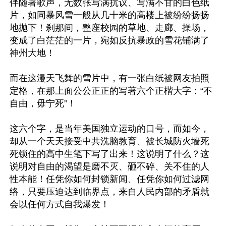
伴随著歌声，无数张写满抗议、写满不甘的白色纸
片，如同暴风雪一般从几十米的高楼上被纷纷扬扬
地抛下！刹那间，整座校园的草地、走廊、操场，
变成了白茫茫的一片，宛如反抗暴政的雪花铺满了
神州大地！

而在这漫天飞舞的雪片中，有一张白纸被网友拍照
定格，在那上面公公正正的写著六个正楷大字：“不
自由，毋宁死”！

这六个字，是当年美国独立运动的口号，而如今，
却从一个天天接受中共洗脑教育、被长城防火墙死
死锁住的高中生笔下写了出来！这说明了什么？这
说明对自由的渴望是磨不灭、砸不碎、关不住的人
性本能！任凭你如何封锁新闻、任凭你如何过滤网
络，只要压迫达到临界点，来自人民内部的矛盾就
会以任何方式自我爆发！
