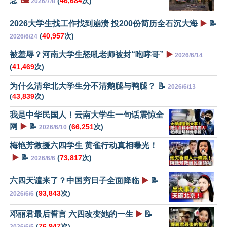
念
🖼️
(
46,684
次)
2026/7/8
2026大学生找工作找到崩溃 投200份简历全石沉大海
▶️
📝
(
40,957
次)
2026/6/24
被羞辱？河南大学生怒吼老师被封“咆哮哥”
▶️
2026/6/14
(
41,469
次)
为什么清华北大学生分不清鹅腿与鸭腿？ 📝
2026/6/13
(
43,839
次)
我是中华民国人！云南大学生一句话震惊全
网
▶️
📝
(
66,251
次)
2026/6/10
梅艳芳救援六四学生 黄雀行动真相曝光！
▶️
📝
(
73,817
次)
2026/6/6
六四天谴来了？中国穷日子全面降临
▶️
📝
(
93,843
次)
2026/6/6
邓丽君最后誓言 六四改变她的一生
▶️
📝
(
76,947
次)