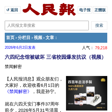
↺ 返回 
电子报
正體版
首页
分栏目
视频
文章
›
›
›
：
2026年6月2日
发表
人气：
79,218
六四纪念馆被破坏 三省校园爆发抗议（视频）
禁闻解密
【人民报消息】观众朋友们，
大家好，欢迎收看6月1日的
《禁闻解密》
，我是孙宁。

就在六四天安门事件37周年
前夕，2026年5月31号清晨，