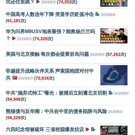
坑还往里跳？
▶️
(
74,553
次)
2026/6/3
中国高考人数连年下降 突显学历贬值冲击 📝
2026/6/3
(
61,181
次)
华为问界M9USV地表最强？能救杨兰兰吗
？
▶️
(
74,320
次)
2026/6/3
美国与北京接触 每次都会提黄岩岛问题
(
57,262
次)
2026/6/3
菲越提升战略伙伴关系 声索国抱团对付中
共
🖼️
(
72,616
次)
2026/6/3
中共“抛弃式特工”曝光：被捕后立刻遭北京切割 📝
2026/6/3
(
54,948
次)
熊猫债与反华潮：中共在中亚的债务陷阱与风险
2026/6/3
(
56,229
次)
六四纪念馆被破坏 三省校园爆发抗议
▶️
📝