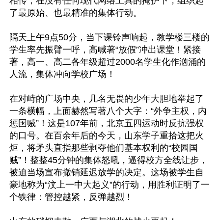
相传，在没有任何现代网络工具的掩护下，组织起
了最原始、也最精准的集体行动。

隔天上午9点50分，当下课铃声响起，教学楼三楼的
学生率先振臂一呼，高喊著“放假”冲出课堂！紧接
著，高一、高二各年级超过2000名学生化作汹涌的
人流，集体冲向学校广场！

在对峙的广场中央，几名无畏的少年大胆地举起了
一条横幅，上面赫然写著八个大字：“外争主权，内
惩国贼”！这是107年前，北京五四运动时反抗强权
的口号。在百余年后的今天，山东学子重拾这把火
炬，将矛头直指那些剥夺他们基本权利的“校园国
贼”！整整45分钟的集体怒吼，逼得校方全线让步，
被迫当场宣布撤销延迟放学的决定。这场被学生自
豪地称为“汶上一中大起义”的行动，用胜利证明了一
个铁律：管控越紧，反弹越烈！
