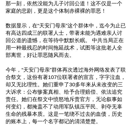
那一刻，依然没能为儿子讨回公道！这不仅是一个
家庭的悲剧，更是这个体制赤裸裸的罪恶！

数据显示，在“天安门母亲”这个群体中，迄今为止已
有高达四成三的联署人士，带著未能为遇难亲人讨
回公道的遗憾，在等待中默默长眠。 中共当局正在
用一种最残忍的时间拖延战术，试图等这批老人全
部离世，好让罪恶随风而去。

今年，“天安门母亲”群体再次透过海外网络发表了联
合祭文，这份有著107位联署者的宣言，字字泣血，
却又无比理性。她们重申了30多年来从未改变的三
大诉求：公布惨案真相、给予合理赔偿、依法追究
责任。她们在祭文中愤怒地斥责官方，无论叙事如
何变幻，都掩盖不了动用军队镇压平民、剥夺无辜
生命的残暴本质。这是一笔绕不过去的血债，历史
的账本上，每一个名字都记的清清楚楚。
