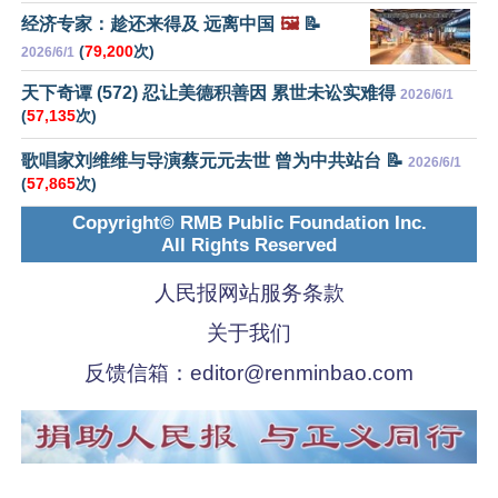
经济专家：趁还来得及 远离中国
🖼️
📝
(
79,200
次)
2026/6/1
天下奇谭 (572) 忍让美德积善因 累世未讼实难得
2026/6/1
(
57,135
次)
歌唱家刘维维与导演蔡元元去世 曾为中共站台 📝
2026/6/1
(
57,865
次)
Copyright© RMB Public Foundation Inc.
All Rights Reserved
人民报网站服务条款
关于我们
反馈信箱：
editor@renminbao.com