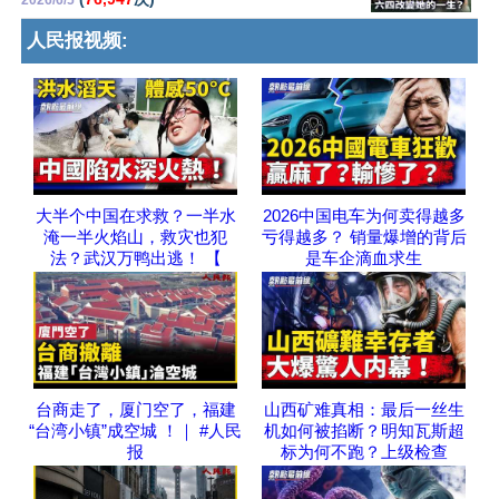
2026/6/5
人民报视频:
大半个中国在求救？一半水
2026中国电车为何卖得越多
淹一半火焰山，救灾也犯
亏得越多？ 销量爆增的背后
法？武汉万鸭出逃！ 【
是车企滴血求生
台商走了，厦门空了，福建
山西矿难真相：最后一丝生
“台湾小镇”成空城 ！｜ #人民
机如何被掐断？明知瓦斯超
报
标为何不跑？上级检查