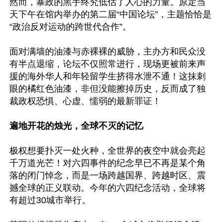
然而，暴政的黑手终究低估了人心的力量。原定当
天下午在馆内举办的第二届“中国论坛”，主题恰恰是
“政治反对运动的跨世代合作”。

面对满墙的油漆与赤裸裸的威胁，主办方和民众没
有半点退缩，论坛不仅照常进行，现场更被前来声
援的海外华人和年轻留学生挤得水泄不通！这抹刺
眼的橘红色油漆，非但没能擦掉历史，反而成了独
裁政权恐惧、心虚、懦弱的最新罪证！

遍地开花的烛光，全球不灭的记忆
极权想要扑灭一处火种，全世界的夜空中就会亮起
千万道光芒！对六四事件的纪念早已不再是某个角
落的闭门悼念，而是一场跨越国界、跨越时区、震
撼全球的正义联动。今年的六四纪念活动，全球将
有超过30城市举行。
