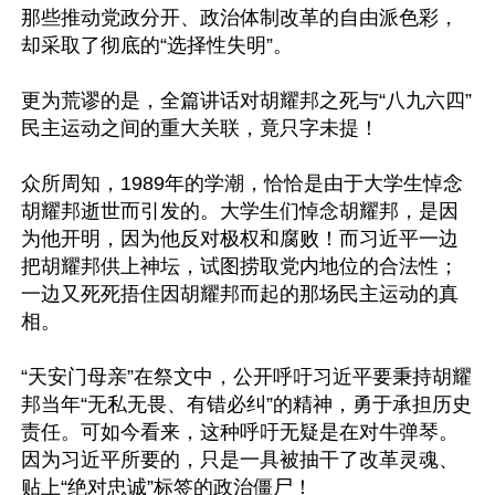
那些推动党政分开、政治体制改革的自由派色彩，
却采取了彻底的“选择性失明”。

更为荒谬的是，全篇讲话对胡耀邦之死与“八九六四”
民主运动之间的重大关联，竟只字未提！

众所周知，1989年的学潮，恰恰是由于大学生悼念
胡耀邦逝世而引发的。大学生们悼念胡耀邦，是因
为他开明，因为他反对极权和腐败！而习近平一边
把胡耀邦供上神坛，试图捞取党内地位的合法性；
一边又死死捂住因胡耀邦而起的那场民主运动的真
相。

“天安门母亲”在祭文中，公开呼吁习近平要秉持胡耀
邦当年“无私无畏、有错必纠”的精神，勇于承担历史
责任。可如今看来，这种呼吁无疑是在对牛弹琴。
因为习近平所要的，只是一具被抽干了改革灵魂、
贴上“绝对忠诚”标签的政治僵尸！
