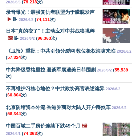
(
79,218
次)
2026/6/3
录音曝光！最强复仇者联盟为于朦胧发声
▶️
📝
(
74,111
次)
2026/6/2
日本“真的变了”！主动应对中共战狼挑衅
🖼️
📝
(
96,363
次)
2026/6/2
《卫报》重批：中共引领分裂网 数位极权海啸来临
2026/6/2
(
57,324
次)
中共降级香格里拉 避谈军腐遭美日菲围剿
(
55,539
2026/6/2
次)
不再维护习核心地位？中共政协高官表述诡异
2026/6/2
(
60,804
次)
北京防堵资本外流 香港券商对大陆人开户踩煞车
2026/6/2
(
56,344
次)
中国百城二手房价连续下跌49个月
🖼️
(
74,363
次)
2026/6/1