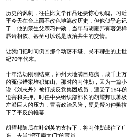
历史的讽刺，往往比文学作品还要惊心动魄。习近
平今天在台上面不改色地篡改历史，但他似乎忘记
了，他的亲生父亲习仲勋，当年与胡耀邦有著怎样
唇齿相依、甚至可以说是政治共生的交情。

让我们把时间倒回那个动荡不堪、民不聊生的上世
纪70年代末。

十年浩劫刚刚结束，神州大地满目疮痍，成千上万
的冤假错案堆积如山。那时的习仲勋，因为一篇小
说《刘志丹》被打成反党集团成员，遭受了16年的
迫害和关押。时任中央组织部部长的胡耀邦顶著极
左派巨大的压力，冒著政治风险，硬是帮习仲勋拉
下了平反的帷幕。

胡耀邦随后在叶剑英的支持下，将习仲勋派往了广
东，去当“把守南大门”的官员。
