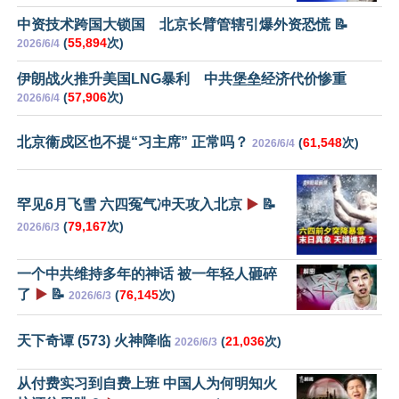
中资技术跨国大锁国 北京长臂管辖引爆外资恐慌 📝
(
55,894
次)
2026/6/4
伊朗战火推升美国LNG暴利 中共堡垒经济代价惨重
(
57,906
次)
2026/6/4
北京衞戍区也不提“习主席” 正常吗？
(
61,548
次)
2026/6/4
罕见6月飞雪 六四冤气冲天攻入北京
▶️
📝
(
79,167
次)
2026/6/3
一个中共维持多年的神话 被一年轻人砸碎
了
▶️
📝
(
76,145
次)
2026/6/3
天下奇谭 (573) 火神降临
(
21,036
次)
2026/6/3
从付费实习到自费上班 中国人为何明知火