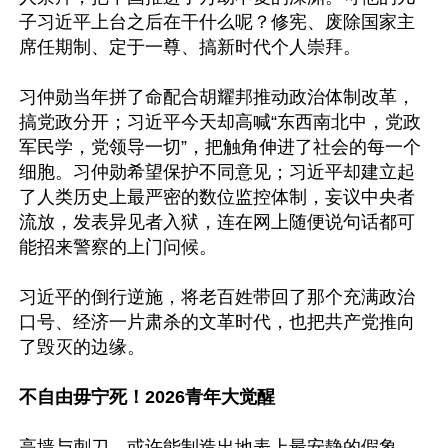
子习近平上台之后在干什么呢？修宪、废除国家主
席任期制、定于一尊、搞新时代个人崇拜。

习仲勋当年拼了命配合胡耀邦推动政治体制改革，
搞党政分开；习近平今天却高喊“东西南北中，党政
军民学，党领导一切”，把触角伸进了社会的每一个
细胞。习仲勋希望保护不同意见；习近平却建立起
了人类历史上最严密的数位监控体制，妄议中央者
流放，发表异见者入狱，连在网上随便说句话都可
能招来警察的上门问候。

习近平的倒行逆施，将老百姓带回了那个充满政治
口号、经济一片肃杀的文革时代，也把共产党推向
了毁灭的边缘。

不自由毋宁死！2026青年大觉醒
高墙与刺刀，或许能制造出地表上最安静的假象，