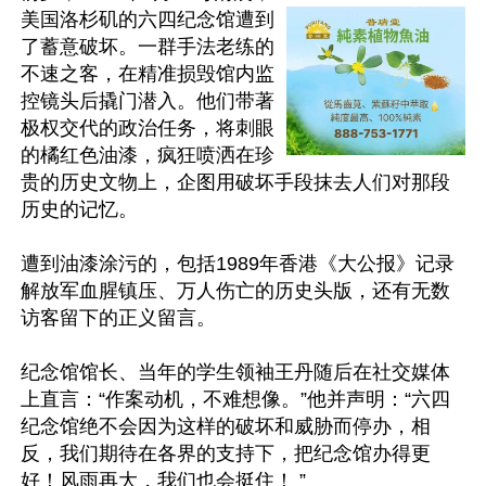
美国洛杉矶的六四纪念馆遭到
了蓄意破坏。一群手法老练的
不速之客，在精准损毁馆内监
控镜头后撬门潜入。他们带著
极权交代的政治任务，将刺眼
的橘红色油漆，疯狂喷洒在珍
贵的历史文物上，企图用破坏手段抹去人们对那段
历史的记忆。

遭到油漆涂污的，包括1989年香港《大公报》记录
解放军血腥镇压、万人伤亡的历史头版，还有无数
访客留下的正义留言。

纪念馆馆长、当年的学生领袖王丹随后在社交媒体
上直言：“作案动机，不难想像。”他并声明：“六四
纪念馆绝不会因为这样的破坏和威胁而停办，相
反，我们期待在各界的支持下，把纪念馆办得更
好！风雨再大，我们也会挺住！ ”
